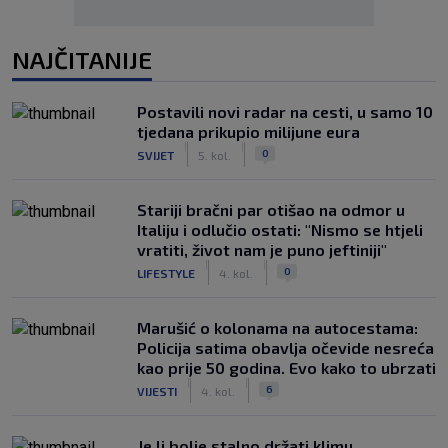
NAJČITANIJE
Postavili novi radar na cesti, u samo 10
tjedana prikupio milijune eura
|
|
0
SVIJET
5. kol.
Stariji bračni par otišao na odmor u
Italiju i odlučio ostati: "Nismo se htjeli
vratiti, život nam je puno jeftiniji"
|
|
0
LIFESTYLE
4. kol.
Marušić o kolonama na autocestama:
Policija satima obavlja očevide nesreća
kao prije 50 godina. Evo kako to ubrzati
|
|
6
VIJESTI
4. kol.
Je li bolje stalno držati klimu