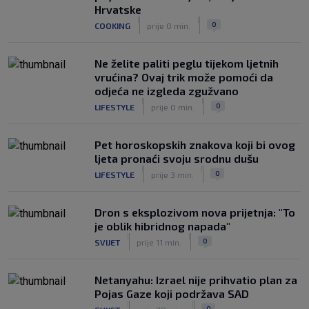
Luis Figo žestoko prozvao Infantina:
Hrvatske
‘Najniže, najlopovskije i kukavički
|
|
0
COOKING
prije 0 min.
sebično ponašanje. Mora otići!’
|
SK
prije 6 h
Ne želite paliti peglu tijekom ljetnih
vrućina? Ovaj trik može pomoći da
odjeća ne izgleda zgužvano
|
|
0
LIFESTYLE
prije 0 min.
Pet horoskopskih znakova koji bi ovog
ljeta pronaći svoju srodnu dušu
|
|
0
LIFESTYLE
prije 3 min.
Dron s eksplozivom nova prijetnja: "To
je oblik hibridnog napada"
|
|
0
SVIJET
prije 11 min.
Netanyahu: Izrael nije prihvatio plan za
Pojas Gaze koji podržava SAD
|
|
0