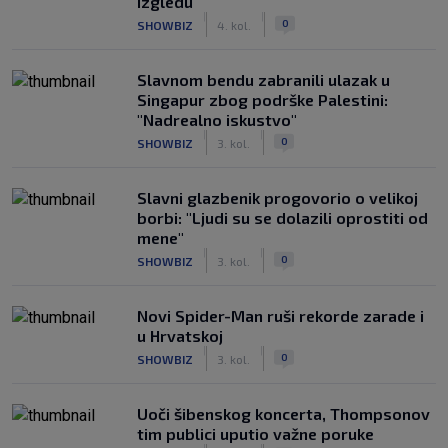
izgledu"
|
|
0
SHOWBIZ
4. kol.
Slavnom bendu zabranili ulazak u
Singapur zbog podrške Palestini:
"Nadrealno iskustvo"
|
|
0
SHOWBIZ
3. kol.
Slavni glazbenik progovorio o velikoj
borbi: "Ljudi su se dolazili oprostiti od
mene"
|
|
0
SHOWBIZ
3. kol.
Novi Spider-Man ruši rekorde zarade i
u Hrvatskoj
|
|
0
SHOWBIZ
3. kol.
Uoči šibenskog koncerta, Thompsonov
tim publici uputio važne poruke