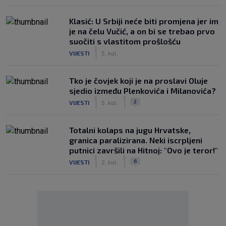
Klasić: U Srbiji neće biti promjena jer im
je na čelu Vučić, a on bi se trebao prvo
suočiti s vlastitom prošlošću
|
VIJESTI
5. kol.
Tko je čovjek koji je na proslavi Oluje
sjedio između Plenkovića i Milanovića?
|
|
2
VIJESTI
5. kol.
Totalni kolaps na jugu Hrvatske,
granica paralizirana. Neki iscrpljeni
putnici završili na Hitnoj: "Ovo je teror!"
|
|
6
VIJESTI
2. kol.