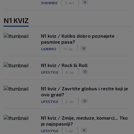
|
|
4
SHOWBIZ
3. kol.
N1 KVIZ
N1 kviz / Koliko dobro poznajete
pasmine pasa?
|
|
0
LJUBIMCI
13. lip.
N1 kviz / Rock & Roll
|
|
0
LIFESTYLE
8. lip.
N1 kviz / Zavrtite globus i recite koji je
ovo grad?
|
|
0
LIFESTYLE
2. lip.
N1 kviz / Zmije, meduze, komarci... Tko
je najopasniji?
|
|
0
LIFESTYLE
1. lip.