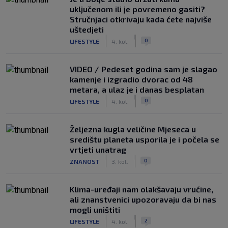
uključenom ili je povremeno gasiti?
Stručnjaci otkrivaju kada ćete najviše
uštedjeti
|
|
0
LIFESTYLE
4. kol.
VIDEO / Pedeset godina sam je slagao
kamenje i izgradio dvorac od 48
metara, a ulaz je i danas besplatan
|
|
0
LIFESTYLE
4. kol.
Željezna kugla veličine Mjeseca u
središtu planeta usporila je i počela se
vrtjeti unatrag
|
|
0
ZNANOST
3. kol.
Klima-uređaji nam olakšavaju vrućine,
ali znanstvenici upozoravaju da bi nas
mogli uništiti
|
|
2
LIFESTYLE
4. kol.