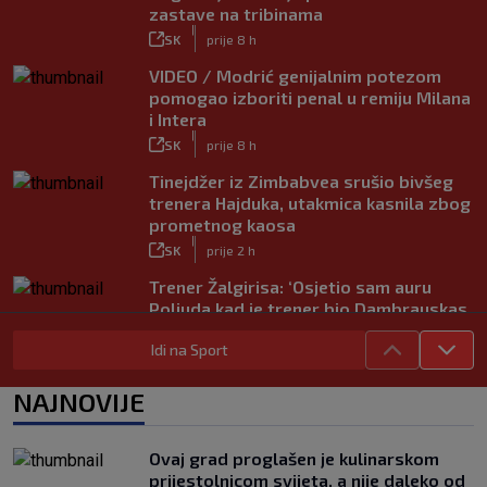
zastave na tribinama
|
SK
prije 8 h
VIDEO / Modrić genijalnim potezom
pomogao izboriti penal u remiju Milana
i Intera
|
SK
prije 8 h
Tinejdžer iz Zimbabvea srušio bivšeg
trenera Hajduka, utakmica kasnila zbog
prometnog kaosa
|
SK
prije 2 h
Trener Žalgirisa: ‘Osjetio sam auru
Poljuda kad je trener bio Dambrauskas.
Hajduk danas igra nestabilno’
Idi na Sport
|
SK
prije 4 h
Vatreni u Cityju sve bolji: ‘Kovačić
NAJNOVIJE
izgleda potpuno fit, a Gvardiol bi
mogao biti starter na boku’
|
Ovaj grad proglašen je kulinarskom
SK
prije 4 h
prijestolnicom svijeta, a nije daleko od