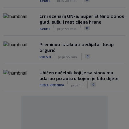
SVIJET
prije 28 min.
Crni scenarij UN-a: Super El Nino donosi
glad, sušu i rast cijena hrane
|
|
0
SVIJET
prije 54 min.
Preminuo istaknuti pedijatar Josip
Grgurić
|
|
0
VIJESTI
prije 55 min.
Uhićen načelnik koji je sa sinovima
udarao po autu u kojem je bilo dijete
|
|
0
CRNA KRONIKA
prije 1 h