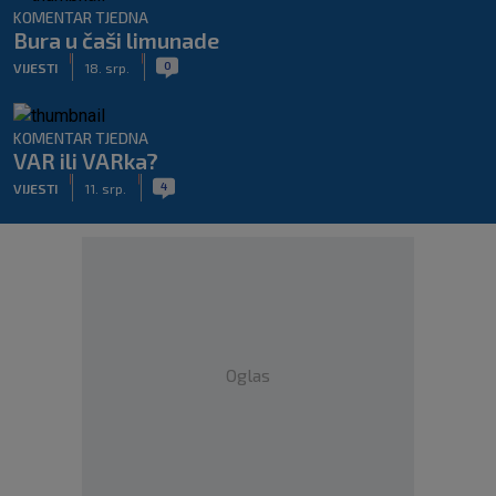
KOMENTAR TJEDNA
Bura u čaši limunade
|
|
0
VIJESTI
18. srp.
KOMENTAR TJEDNA
VAR ili VARka?
|
|
4
VIJESTI
11. srp.
Oglas