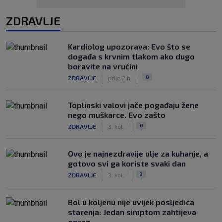
ZDRAVLJE
Kardiolog upozorava: Evo što se
događa s krvnim tlakom ako dugo
boravite na vrućini
|
|
0
ZDRAVLJE
prije 2 h
Toplinski valovi jače pogađaju žene
nego muškarce. Evo zašto
|
|
0
ZDRAVLJE
3. kol.
Ovo je najnezdravije ulje za kuhanje, a
gotovo svi ga koriste svaki dan
|
|
3
ZDRAVLJE
3. kol.
Bol u koljenu nije uvijek posljedica
starenja: Jedan simptom zahtijeva
oprez