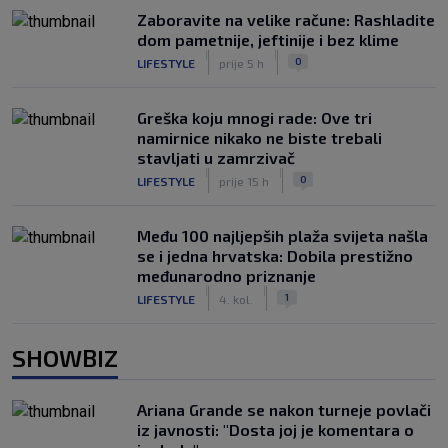
Zaboravite na velike račune: Rashladite
dom pametnije, jeftinije i bez klime
|
|
0
LIFESTYLE
prije 5 h
Greška koju mnogi rade: Ove tri
namirnice nikako ne biste trebali
stavljati u zamrzivač
|
|
0
LIFESTYLE
prije 15 h
Među 100 najljepših plaža svijeta našla
se i jedna hrvatska: Dobila prestižno
međunarodno priznanje
|
|
1
LIFESTYLE
4. kol.
SHOWBIZ
Ariana Grande se nakon turneje povlači
iz javnosti: "Dosta joj je komentara o