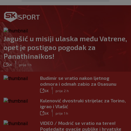
SPORT
Jagušić u misiji ulaska među Vatrene,
opet je postigao pogodak za
Panathinaikos!
|
SK
prije 1 h
Budimir se vratio nakon ljetnog
odmora i odmah zabio za Osasunu
|
SK
prije 2 h
Kulenović dvostruki strijelac za Torino,
igrao i Vlašić
|
SK
prije 1 h
VIDEO / Modrić se vratio na teren!
Pogledajte ovacije publike i hrvatske