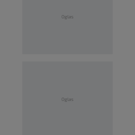
Oglas
Oglas