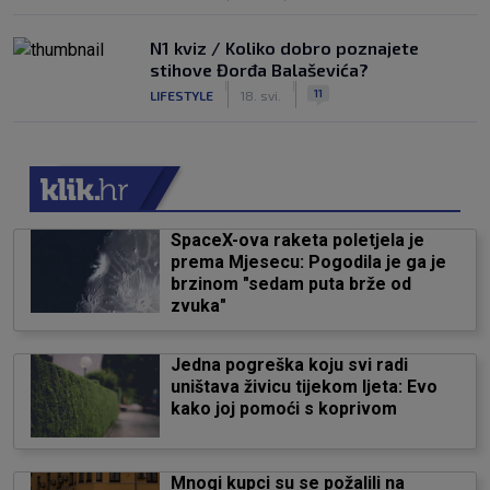
N1 kviz / Koliko dobro poznajete
stihove Đorđa Balaševića?
|
|
11
LIFESTYLE
18. svi.
SpaceX-ova raketa poletjela je
prema Mjesecu: Pogodila je ga je
brzinom "sedam puta brže od
zvuka"
Jedna pogreška koju svi radi
uništava živicu tijekom ljeta: Evo
kako joj pomoći s koprivom
Mnogi kupci su se požalili na