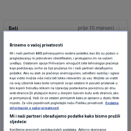
prije 10 mjeseci
Beli
Politička oglašavanja su prisutna samo u
Brinemo o vašoj privatnosti
vrijeme izbora i najmanje su opterećenje za
Mi i naši partneri
603
pohranjujemo osobne podatke, kao što su podaci o
civilno društvo dok svakodnevno iskakanje
pregledavanju ili jedinstveni identifikatori, i pristupamo im na vašem
uređaju. Odabirom opcije Prihvaćam omogućit ćete tehnologije praćenja
oglašivača razara mozak, pa tako za vrijeme
koje podržavaju svrhe za čije pružanje mi i naši partneri obrađujemo
ovog mog pisanja su iskočili Pevex, Telemach,
podatke. Ako su alati za praćenje onemogućeni, određeni sadržaj i oglasi
koje vidite možda više neće biti toliko relevantni za vas. Možete se vratiti
Casa. It, Samsung, City center one, terranook,
na ovaj izbornik kako biste izmijenili svoje odabire ili povukli pristanak u
Nivea, Dali, Stihl i svakim dodirom ekrana broj
bilo kojem trenutku klikom na Upravljaj postavkama poveznicu pri dnu
im se povećava.
web-stranice [ili plutajuće ikone u donjem lijevom kutu web stranice, ako
je primjenjivo]. Vaši će se odabiri primijeniti kako je opisano u dijelu Web-
mjesto. Za više pojedinosti pogledajte našu Politiku privatnosti.
Dodatne
Odgovor
informacije o vašoj privatnosti
Mi i naši partneri obrađujemo podatke kako bismo pružili
sljedeće:
Korištenje preciznih geolokacijskih podataka. Aktivno skeniranje