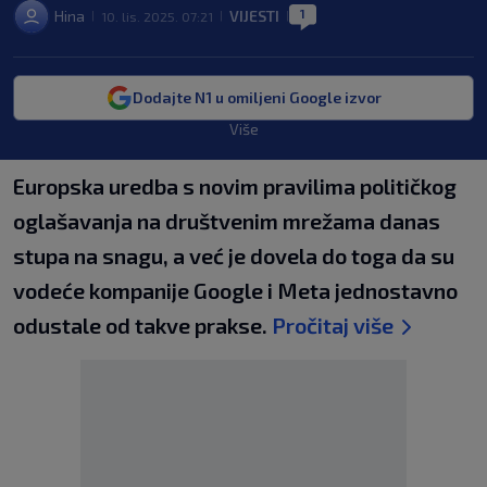
1
Hina
VIJESTI
10. lis. 2025. 07:21
|
|
|
Dodajte N1 u omiljeni Google izvor
Više
Europska uredba s novim pravilima političkog
oglašavanja na društvenim mrežama danas
stupa na snagu, a već je dovela do toga da su
vodeće kompanije Google i Meta jednostavno
odustale od takve prakse.
Pročitaj više