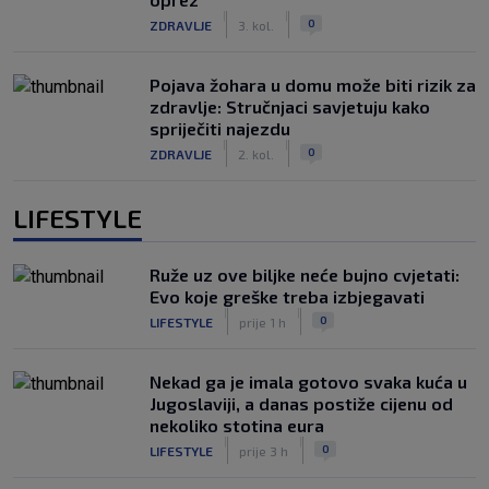
|
|
0
ZDRAVLJE
3. kol.
Pojava žohara u domu može biti rizik za
zdravlje: Stručnjaci savjetuju kako
spriječiti najezdu
|
|
0
ZDRAVLJE
2. kol.
LIFESTYLE
Ruže uz ove biljke neće bujno cvjetati:
Evo koje greške treba izbjegavati
|
|
0
LIFESTYLE
prije 1 h
Nekad ga je imala gotovo svaka kuća u
Jugoslaviji, a danas postiže cijenu od
nekoliko stotina eura
|
|
0
LIFESTYLE
prije 3 h