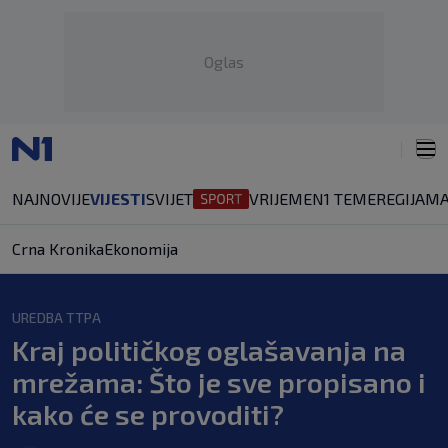
Oglas
NAJNOVIJE
VIJESTI
SVIJET
VRIJEME
N1 TEME
REGIJA
MA
Crna Kronika
Ekonomija
UREDBA TTPA
Kraj političkog oglašavanja na
mrežama: Što je sve propisano i
kako će se provoditi?