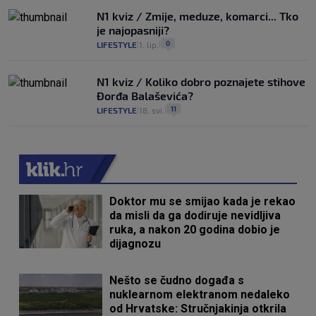
N1 kviz / Zmije, meduze, komarci... Tko
je najopasniji?
0
LIFESTYLE
1. lip.
|
|
N1 kviz / Koliko dobro poznajete stihove
Đorđa Balaševića?
11
LIFESTYLE
18. svi.
|
|
Doktor mu se smijao kada je rekao
da misli da ga dodiruje nevidljiva
ruka, a nakon 20 godina dobio je
dijagnozu
Nešto se čudno događa s
nuklearnom elektranom nedaleko
od Hrvatske: Stručnjakinja otkrila