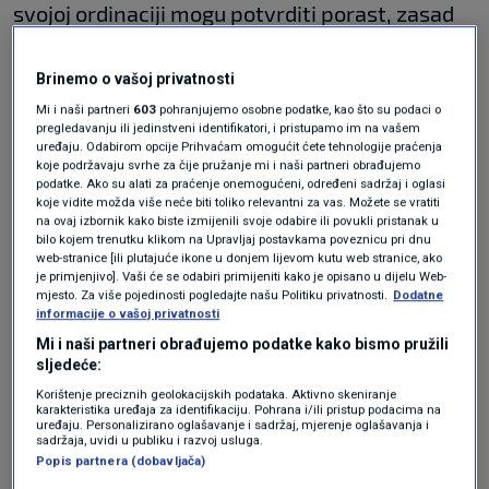
svojoj ordinaciji mogu potvrditi porast, zasad
verbalnog, nasilja prema doktorima i
Brinemo o vašoj privatnosti
sestrama. Ljudi su postali jako agresivni i
Mi i naši partneri
603
pohranjujemo osobne podatke, kao što su podaci o
netolerantni, viču na sestru već i zbog toga što
pregledavanju ili jedinstveni identifikatori, i pristupamo im na vašem
uređaju. Odabirom opcije Prihvaćam omogućit ćete tehnologije praćenja
se ne javlja na telefon ili ako oni hoće
koje podržavaju svrhe za čije pružanje mi i naši partneri obrađujemo
antibiotik kao 'lijek' za COVID, a mi im ga ne
podatke. Ako su alati za praćenje onemogućeni, određeni sadržaj i oglasi
koje vidite možda više neće biti toliko relevantni za vas. Možete se vratiti
damo", govori Krolo i dodaje:
na ovaj izbornik kako biste izmijenili svoje odabire ili povukli pristanak u
bilo kojem trenutku klikom na Upravljaj postavkama poveznicu pri dnu
web-stranice [ili plutajuće ikone u donjem lijevom kutu web stranice, ako
je primjenjivo]. Vaši će se odabiri primijeniti kako je opisano u dijelu Web-
"Gotovo u pravilu traže antibiotik i viču ako ga
mjesto. Za više pojedinosti pogledajte našu Politiku privatnosti.
Dodatne
informacije o vašoj privatnosti
ne dobiju, traže Sumamed čim doznaju da su
Mi i naši partneri obrađujemo podatke kako bismo pružili
pozitivni, iako on nije lijek za virus i čak šteti.
sljedeće:
Drugi primjer je ako im ne date COVID-potvrdu
Korištenje preciznih geolokacijskih podataka. Aktivno skeniranje
karakteristika uređaja za identifikaciju. Pohrana i/ili pristup podacima na
uređaju. Personalizirano oglašavanje i sadržaj, mjerenje oglašavanja i
kao vjerojatnim slučajevima preboljenja, jer je
sadržaja, uvidi u publiku i razvoj usluga.
Popis partnera (dobavljača)
to prebačeno u nadležnost obiteljskih liječnika.