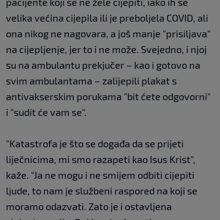
pacijente koji se ne žele cijepiti, iako ih se
velika većina cijepila ili je preboljela COVID, ali
ona nikog ne nagovara, a još manje "prisiljava"
na cijepljenje, jer to i ne može. Svejedno, i njoj
su na ambulantu prekjučer – kao i gotovo na
svim ambulantama – zalijepili plakat s
antivakserskim porukama "bit ćete odgovorni"
i "sudit će vam se".
"Katastrofa je što se događa da se prijeti
liječnicima, mi smo razapeti kao Isus Krist",
kaže. "Ja ne mogu i ne smijem odbiti cijepiti
ljude, to nam je službeni raspored na koji se
moramo odazvati. Zato je i ostavljena