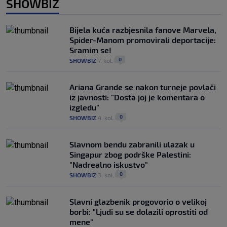
SHOWBIZ
Bijela kuća razbjesnila fanove Marvela,
Spider-Manom promovirali deportacije:
Sramim se!
0
SHOWBIZ
7. kol.
|
|
Ariana Grande se nakon turneje povlači
iz javnosti: "Dosta joj je komentara o
izgledu"
0
SHOWBIZ
4. kol.
|
|
Slavnom bendu zabranili ulazak u
Singapur zbog podrške Palestini:
"Nadrealno iskustvo"
0
SHOWBIZ
3. kol.
|
|
Slavni glazbenik progovorio o velikoj
borbi: "Ljudi su se dolazili oprostiti od
mene"