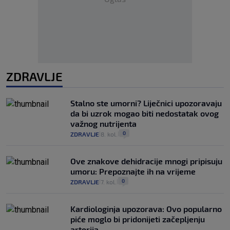
ZDRAVLJE
Stalno ste umorni? Liječnici upozoravaju
da bi uzrok mogao biti nedostatak ovog
važnog nutrijenta
0
ZDRAVLJE
8. kol.
|
|
Ove znakove dehidracije mnogi pripisuju
umoru: Prepoznajte ih na vrijeme
0
ZDRAVLJE
7. kol.
|
|
Kardiologinja upozorava: Ovo popularno
piće moglo bi pridonijeti začepljenju
arterija