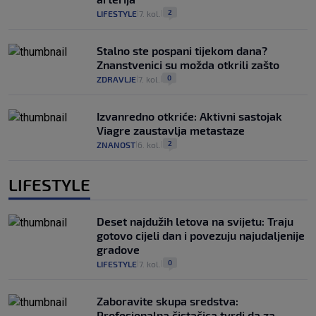
2
LIFESTYLE
7. kol.
|
|
Stalno ste pospani tijekom dana?
Znanstvenici su možda otkrili zašto
0
ZDRAVLJE
7. kol.
|
|
Izvanredno otkriće: Aktivni sastojak
Viagre zaustavlja metastaze
2
ZNANOST
6. kol.
|
|
LIFESTYLE
Deset najdužih letova na svijetu: Traju
gotovo cijeli dan i povezuju najudaljenije
gradove
0
LIFESTYLE
7. kol.
|
|
Zaboravite skupa sredstva:
Profesionalna čistačica tvrdi da za