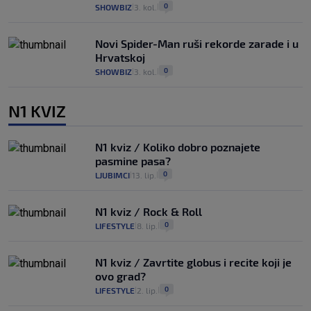
0
SHOWBIZ
3. kol.
|
|
Novi Spider-Man ruši rekorde zarade i u
Hrvatskoj
0
SHOWBIZ
3. kol.
|
|
N1 KVIZ
N1 kviz / Koliko dobro poznajete
pasmine pasa?
0
LJUBIMCI
13. lip.
|
|
N1 kviz / Rock & Roll
0
LIFESTYLE
8. lip.
|
|
N1 kviz / Zavrtite globus i recite koji je
ovo grad?
0
LIFESTYLE
2. lip.
|
|