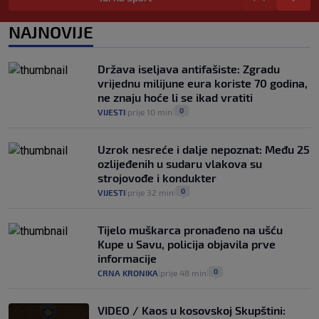
da prođe što lakše i jeftinije
0
VIJESTI
2. kol.
NAJNOVIJE
|
|
Izračunali smo koliko košta putovanje
automobilom na Hvar iz Zagreba, a
Država iseljava antifašiste: Zgradu
koliko iz Osijeka
vrijednu milijune eura koriste 70 godina,
14
VIJESTI
2. kol.
|
|
ne znaju hoće li se ikad vratiti
0
VIJESTI
prije 10 min
|
|
Uzrok nesreće i dalje nepoznat: Među 25
ozlijeđenih u sudaru vlakova su
strojovođe i kondukter
0
VIJESTI
prije 32 min
|
|
Tijelo muškarca pronađeno na ušću
Kupe u Savu, policija objavila prve
informacije
0
CRNA KRONIKA
prije 48 min
|
|
VIDEO / Kaos u kosovskoj Skupštini: