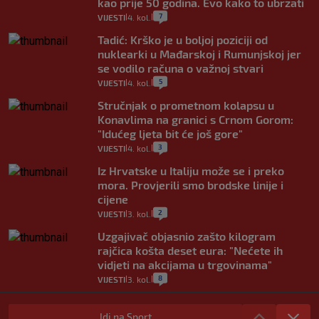
kao prije 50 godina. Evo kako to ubrzati
7
VIJESTI
4. kol.
|
|
Tadić: Krško je u boljoj poziciji od
nuklearki u Mađarskoj i Rumunjskoj jer
se vodilo računa o važnoj stvari
5
VIJESTI
4. kol.
|
|
Stručnjak o prometnom kolapsu u
Konavlima na granici s Crnom Gorom:
"Idućeg ljeta bit će još gore"
3
VIJESTI
4. kol.
|
|
Iz Hrvatske u Italiju može se i preko
mora. Provjerili smo brodske linije i
cijene
2
VIJESTI
3. kol.
|
|
Uzgajivač objasnio zašto kilogram
rajčica košta deset eura: "Nećete ih
vidjeti na akcijama u trgovinama"
8
VIJESTI
3. kol.
|
|
Selidba je jedno od stresnijih iskustava.
Evo aktualnih cijena i nekoliko savjeta
Idi na Sport