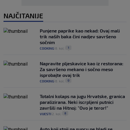
NAJČITANIJE
Punjene paprike kao nekad: Ovaj mali
trik naših baka čini nadjev savršeno
sočnim
1
COOKING
8. kol.
|
|
Napravite pljeskavice kao iz restorana:
Za savršeno mekano i sočno meso
isprobajte ovaj trik
0
COOKING
8. kol.
|
|
Totalni kolaps na jugu Hrvatske, granica
paralizirana. Neki iscrpljeni putnici
završili na Hitnoj: "Ovo je teror!"
8
VIJESTI
2. kol.
|
|
Auto koji stoji na suncu ne hladi se