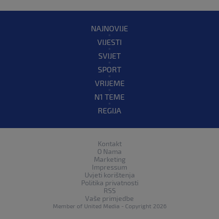
NAJNOVIJE
VIJESTI
SVIJET
SPORT
VRIJEME
N1 TEME
REGIJA
Kontakt
O Nama
Marketing
Impressum
Uvjeti korištenja
Politika privatnosti
RSS
Vaše primjedbe
Member of
United Media
- Copyright 2026