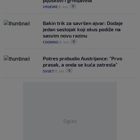
pljuskovi i grmljavina
0
VRIJEME
8. kol.
|
|
Bakin trik za savršen ajvar: Dodaje
jedan sastojak koji okus podiže na
sasvim novu razinu
0
COOKING
8. kol.
|
|
Potres probudio Austrijance: "Prvo
prasak, a onda se kuća zatresla"
0
SVIJET
8. kol.
|
|
Oglas