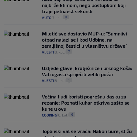
najbrže klimom, nego postupkom koji
traje petnaest sekundi
0
AUTO
7. kol.
|
|
Miletić sve dostavio MUP-u: "Sumnjivi
otpad nalazi se i kod Udbine, na
zemljišnoj čestici u vlasništvu države"
7
VIJESTI
8. kol.
|
|
Ozljede glave, kralježnice i prsnog koša:
Vatrogasci spriječili veliki požar
1
VIJESTI
8. kol.
|
|
Većina ljudi koristi pogrešnu dasku za
rezanje: Poznati kuhar otkriva zašto se
kune u ovu
0
COOKING
8. kol.
|
|
Toplinski val se vraća: Nakon bure, stižu