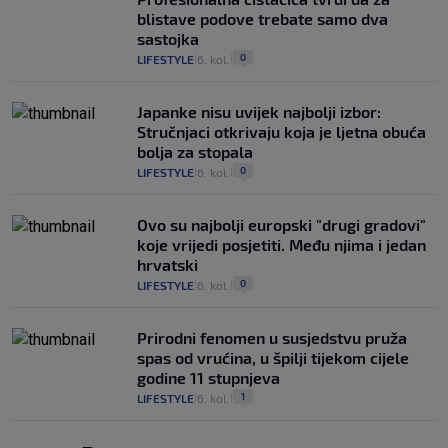
blistave podove trebate samo dva
sastojka
0
LIFESTYLE
6. kol.
|
|
Japanke nisu uvijek najbolji izbor:
Stručnjaci otkrivaju koja je ljetna obuća
bolja za stopala
0
LIFESTYLE
6. kol.
|
|
Ovo su najbolji europski "drugi gradovi"
koje vrijedi posjetiti. Među njima i jedan
hrvatski
0
LIFESTYLE
6. kol.
|
|
Prirodni fenomen u susjedstvu pruža
spas od vrućina, u špilji tijekom cijele
godine 11 stupnjeva
1
LIFESTYLE
6. kol.
|
|