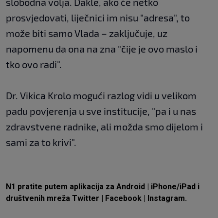
slobodna volja. Dakle, ako će netko
prosvjedovati, liječnici im nisu "adresa", to
može biti samo Vlada – zaključuje, uz
napomenu da ona na zna "čije je ovo maslo i
tko ovo radi".
Dr. Vikica Krolo mogući razlog vidi u velikom
padu povjerenja u sve institucije, "pa i u nas
zdravstvene radnike, ali možda smo dijelom i
sami za to krivi".
N1 pratite putem aplikacija za
Android
|
iPhone/iPad
i
društvenih mreža
Twitter
|
Facebook
|
Instagram
.