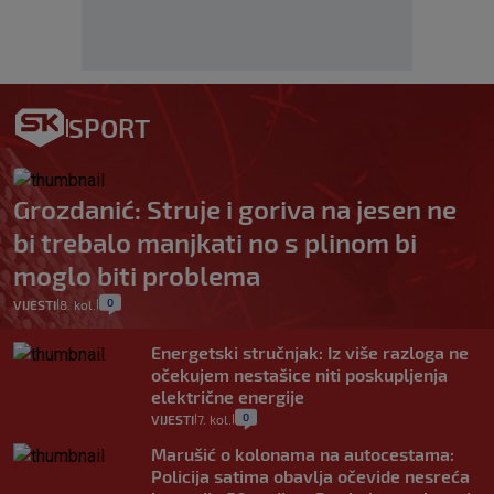
SPORT
Grozdanić: Struje i goriva na jesen ne
bi trebalo manjkati no s plinom bi
moglo biti problema
0
VIJESTI
8. kol.
|
|
Energetski stručnjak: Iz više razloga ne
očekujem nestašice niti poskupljenja
električne energije
0
VIJESTI
7. kol.
|
|
Marušić o kolonama na autocestama:
Policija satima obavlja očevide nesreća