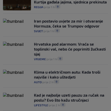
Kurtija gađala jajima, sjednica prekinuta
0
REGIJA
prije 1 h
|
|
Iran postavio uvjete za mir i otvaranje
Hormuza, čeka se Trumpov odgovor
0
SVIJET
prije 1 h
|
|
Hrvatska pod alarmom: Vraća se
toplinski val, nebo će poprimiti žućkasti
sjaj
0
VRIJEME
prije 1 h
|
|
Klima u električnom autu: Kada troši
najviše i kako uštedjeti
0
AUTO
prije 2 h
|
|
Kad je najbolje uzeti pauzu za ručak na
poslu? Evo što kažu stručnjaci
0
LIFESTYLE
prije 2 h
|
|