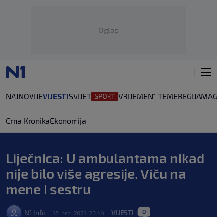
Oglas
NAJNOVIJE
VIJESTI
SVIJET
VRIJEME
N1 TEME
REGIJA
MAG
Crna Kronika
Ekonomija
Liječnica: U ambulantama nikad
nije bilo više agresije. Viču na
mene i sestru
0
N1 Info
VIJESTI
16. pro. 2021. 20:44
|
|
|