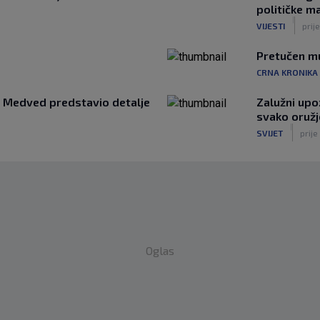
političke ma
|
VIJESTI
prij
Pretučen mu
CRNA KRONIKA
a: Medved predstavio detalje
Zalužni upo
svako oružj
|
SVIJET
prije
Oglas