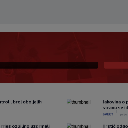
Infantina, podjele u
lje
roli, broj oboljelih
Jakovina o p
stranu se i
|
SVIJET
prije
rries ozbiljno uzdrmali
Hrstić odgo