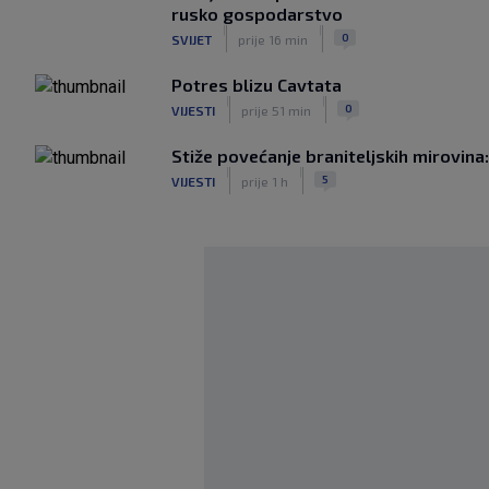
rusko gospodarstvo
|
|
0
SVIJET
prije 16 min
Potres blizu Cavtata
|
|
0
VIJESTI
prije 51 min
Stiže povećanje braniteljskih mirovin
|
|
5
VIJESTI
prije 1 h