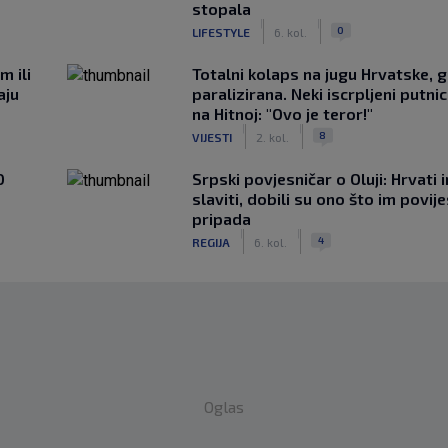
stopala
|
|
0
LIFESTYLE
6. kol.
m ili
Totalni kolaps na jugu Hrvatske, g
aju
paralizirana. Neki iscrpljeni putnici
na Hitnoj: "Ovo je teror!"
|
|
8
VIJESTI
2. kol.
0
Srpski povjesničar o Oluji: Hrvati 
slaviti, dobili su ono što im povij
pripada
|
|
4
REGIJA
6. kol.
Oglas