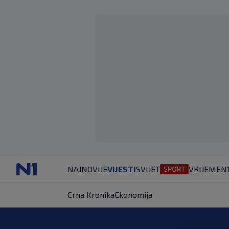
NAJNOVIJE
VIJESTI
SVIJET
VRIJEME
N
Crna Kronika
Ekonomija