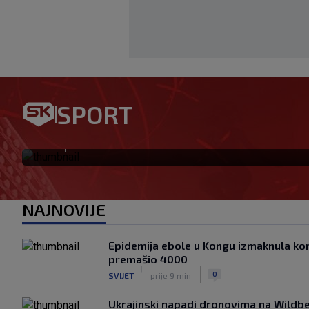
Meksiko i Argentina stali uz 
SPORT
svjetskom nogometu sve dub
|
SK
prije 23 min
NAJNOVIJE
Epidemija ebole u Kongu izmaknula kont
premašio 4000
|
|
0
SVIJET
prije 9 min
Ukrajinski napadi dronovima na Wildbe