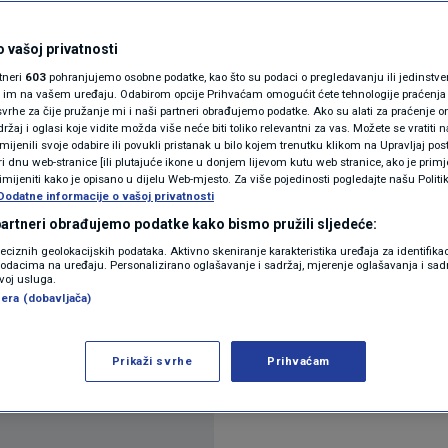
 s veledrogerijama:
N1(DIS)INFO
KLIMATSKE PROMJENE
 vašoj privatnosti
očne dijalog
rtneri
603
pohranjujemo osobne podatke, kao što su podaci o pregledavanju ili jedinstveni 
FOTO
o im na vašem uređaju. Odabirom opcije Prihvaćam omogućit ćete tehnologije praćenja
vrhe za čije pružanje mi i naši partneri obrađujemo podatke. Ako su alati za praćenje
žaj i oglasi koje vidite možda više neće biti toliko relevantni za vas. Možete se vratiti n
VIDEO
zmijenili svoje odabire ili povukli pristanak u bilo kojem trenutku klikom na Upravljaj p
i dnu web-stranice [ili plutajuće ikone u donjem lijevom kutu web stranice, ako je primje
rimijeniti kako je opisano u dijelu Web-mjesto. Za više pojedinosti pogledajte našu Politi
Dodatne informacije o vašoj privatnosti
 partneri obrađujemo podatke kako bismo pružili sljedeće:
reciznih geolokacijskih podataka. Aktivno skeniranje karakteristika uređaja za identifika
p podacima na uređaju. Personalizirano oglašavanje i sadržaj, mjerenje oglašavanja i sadr
zvoj usluga.
a Beroša i Zdravka Marića sa predstavnicima veled
era (dobavljača)
 rješenjem za smanjenje dugova za lijekove, no vla
najavio je ministar financija Zdravko Marić.
Pročita
Prikaži svrhe
Prihvaćam