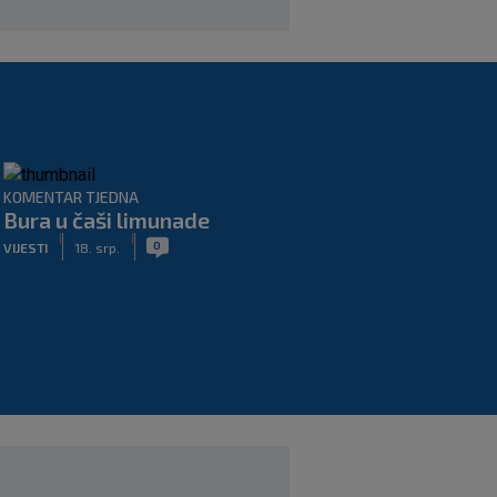
KOMENTAR TJEDNA
Bura u čaši limunade
|
|
0
VIJESTI
18. srp.