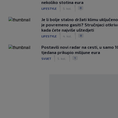
nekoliko stotina eura
|
|
0
LIFESTYLE
5. kol.
Je li bolje stalno držati klimu uključeno
je povremeno gasiti? Stručnjaci otkriv
kada ćete najviše uštedjeti
|
|
0
LIFESTYLE
4. kol.
Postavili novi radar na cesti, u samo 1
tjedana prikupio milijune eura
|
|
1
SVIJET
5. kol.