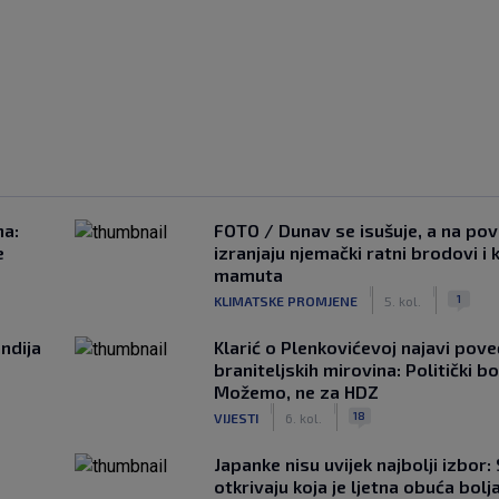
na:
FOTO / Dunav se isušuje, a na pov
e
izranjaju njemački ratni brodovi i 
mamuta
|
|
1
KLIMATSKE PROMJENE
5. kol.
ndija
Klarić o Plenkovićevoj najavi pove
braniteljskih mirovina: Politički b
Možemo, ne za HDZ
|
|
18
VIJESTI
6. kol.
Japanke nisu uvijek najbolji izbor:
otkrivaju koja je ljetna obuća bolj