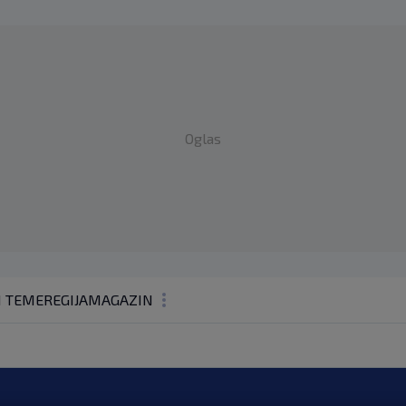
Oglas
1 TEME
REGIJA
MAGAZIN
N1 KOMENTAR
KOLUMNE