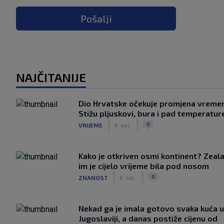
Pošalji
NAJČITANIJE
Dio Hrvatske očekuje promjena vreme
Stižu pljuskovi, bura i pad temperatur
|
|
0
VRIJEME
6. kol.
Kako je otkriven osmi kontinent? Zeala
im je cijelo vrijeme bila pod nosom
|
|
0
ZNANOST
6. kol.
Nekad ga je imala gotovo svaka kuća u
Jugoslaviji, a danas postiže cijenu od