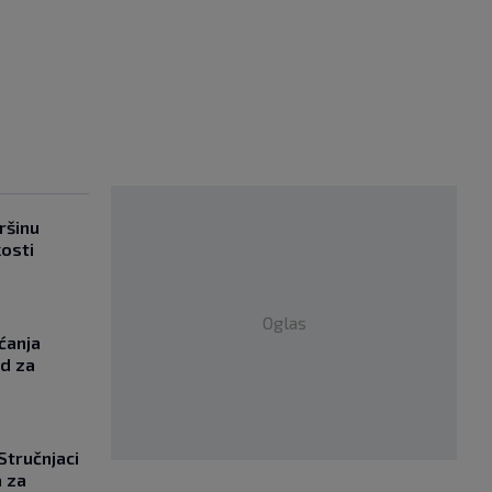
ršinu
kosti
Oglas
ćanja
od za
 Stručnjaci
a za