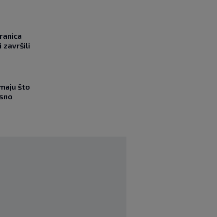
ranica
 završili
imaju što
esno