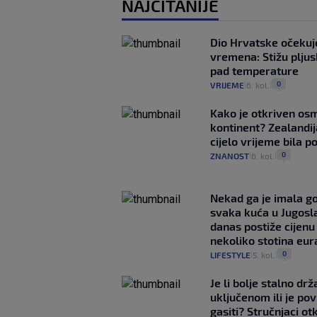
NAJČITANIJE
Dio Hrvatske očeku
vremena: Stižu pljusk
pad temperature
0
VRIJEME
6. kol.
|
|
Kako je otkriven os
kontinent? Zealandij
cijelo vrijeme bila 
0
ZNANOST
6. kol.
|
|
Nekad ga je imala g
svaka kuća u Jugoslav
danas postiže cijenu
nekoliko stotina eur
0
LIFESTYLE
5. kol.
|
|
Je li bolje stalno drž
uključenom ili je p
gasiti? Stručnjaci ot