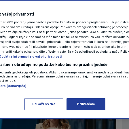
aspudić ima rješenje
MAGAZIN
N1 KOMENTAR
 vašoj privatnosti
oz u Zagrebu: Prvo
rtneri
603
pohranjujemo osobne podatke, kao što su podaci o pregledavanju ili jedinstveni 
KOLUMNE
o im na vašem uređaju. Odabirom opcije Prihvaćam omogućit ćete tehnologije praćenja
jih...
vrhe za čije pružanje mi i naši partneri obrađujemo podatke. Ako su alati za praćenje
žaj i oglasi koje vidite možda više neće biti toliko relevantni za vas. Možete se vratiti n
N1(DIS)INFO
zmijenili svoje odabire ili povukli pristanak u bilo kojem trenutku klikom na Upravljaj p
i dnu web-stranice [ili plutajuće ikone u donjem lijevom kutu web stranice, ako je primje
6
VIJESTI
komentara
|
KLIMATSKE PROMJENE
rimijeniti kako je opisano u dijelu Web-mjesto. Za više pojedinosti pogledajte našu Politi
Dodatne informacije o vašoj privatnosti
FOTO
 partneri obrađujemo podatke kako bismo pružili sljedeće:
Više
reciznih geolokacijskih podataka. Aktivno skeniranje karakteristika uređaja za identifika
p podacima na uređaju. Personalizirano oglašavanje i sadržaj, mjerenje oglašavanja i sadr
VIDEO
zvoj usluga.
era (dobavljača)
Prikaži svrhe
Prihvaćam