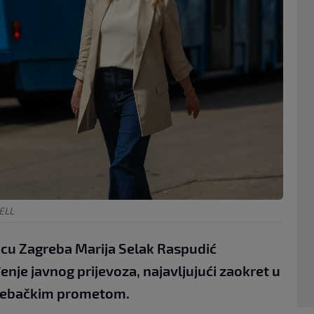
SELL
icu Zagreba Marija Selak Raspudić
enje javnog prijevoza, najavljujući zaokret u
agrebačkim prometom.