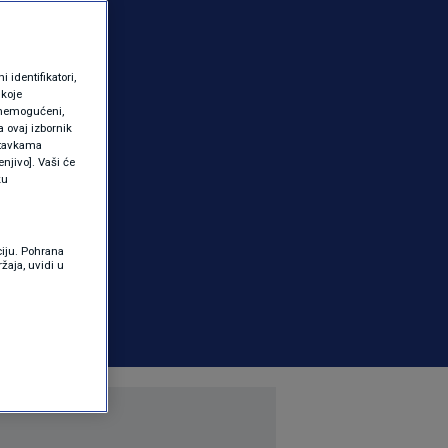
identifikatori,
 koje
 onemogućeni,
a ovaj izbornik
ostavkama
njivo]. Vaši će
ku
ciju. Pohrana
žaja, uvidi u