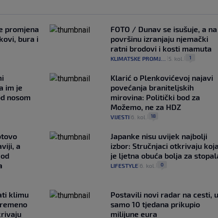
je promjena
FOTO / Dunav se isušuje, a na
ovi, bura i
površinu izranjaju njemački
ratni brodovi i kosti mamuta
1
KLIMATSKE PROMJENE
5. kol.
|
|
mi
Klarić o Plenkovićevoj najavi
a im je
povećanja braniteljskih
pod nosom
mirovina: Politički bod za
Možemo, ne za HDZ
18
VIJESTI
6. kol.
|
|
otovo
Japanke nisu uvijek najbolji
iji, a
izbor: Stručnjaci otkrivaju koj
 od
je ljetna obuća bolja za stopal
a
0
LIFESTYLE
6. kol.
|
|
ati klimu
Postavili novi radar na cesti, 
ovremeno
samo 10 tjedana prikupio
krivaju
milijune eura