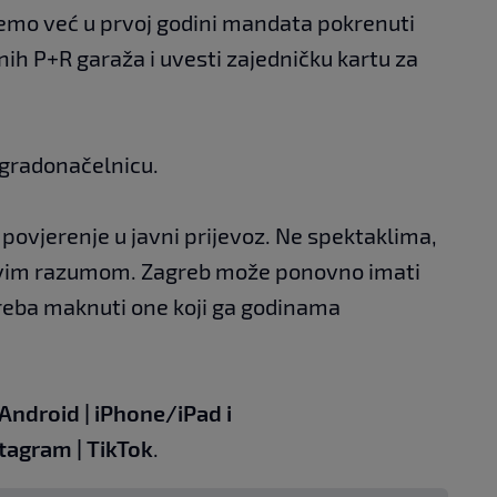
ćemo već u prvoj godini mandata pokrenuti
nih P+R garaža i uvesti zajedničku kartu za
a gradonačelnicu.
i povjerenje u javni prijevoz. Ne spektaklima,
avim razumom. Zagreb može ponovno imati
reba maknuti one koji ga godinama
Android
|
iPhone/iPad
i
stagram
|
TikTok
.