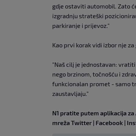
gdje ostaviti automobil. Zato 
izgradnju strateški pozicionira
parkiranje i prijevoz."
Kao prvi korak vidi izbor nje z
"Naš cilj je jednostavan: vratit
nego brzinom, točnošću i zdr
funkcionalan promet - samo t
zaustavljaju."
N1 pratite putem aplikacija za
mreža
Twitter
|
Facebook
|
In