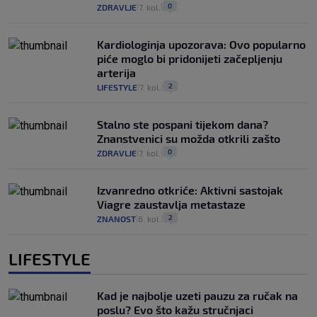
0
ZDRAVLJE
7. kol.
|
|
Kardiologinja upozorava: Ovo popularno
piće moglo bi pridonijeti začepljenju
arterija
2
LIFESTYLE
7. kol.
|
|
Stalno ste pospani tijekom dana?
Znanstvenici su možda otkrili zašto
0
ZDRAVLJE
7. kol.
|
|
Izvanredno otkriće: Aktivni sastojak
Viagre zaustavlja metastaze
2
ZNANOST
6. kol.
|
|
LIFESTYLE
Kad je najbolje uzeti pauzu za ručak na
poslu? Evo što kažu stručnjaci