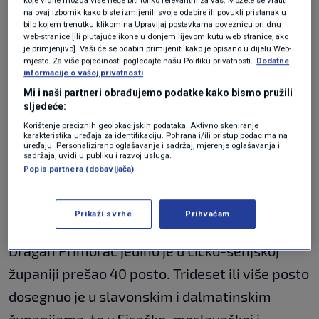
koje vidite možda više neće biti toliko relevantni za vas. Možete se vratiti
na ovaj izbornik kako biste izmijenili svoje odabire ili povukli pristanak u
Najmanja razlika između Milanovića i Primorca
bilo kojem trenutku klikom na Upravljaj postavkama poveznicu pri dnu
web-stranice [ili plutajuće ikone u donjem lijevom kutu web stranice, ako
u drugom krugu bila je u Ličko-senjskoj županiji
je primjenjivo]. Vaši će se odabiri primijeniti kako je opisano u dijelu Web-
mjesto. Za više pojedinosti pogledajte našu Politiku privatnosti.
Dodatne
gdje je Milanović dobio oko 59, a Primorac 41
informacije o vašoj privatnosti
posto.
Mi i naši partneri obrađujemo podatke kako bismo pružili
sljedeće:
Korištenje preciznih geolokacijskih podataka. Aktivno skeniranje
Najmanje glasova, uz Ličko-senjsku županiju,
karakteristika uređaja za identifikaciju. Pohrana i/ili pristup podacima na
uređaju. Personalizirano oglašavanje i sadržaj, mjerenje oglašavanja i
sadržaja, uvidi u publiku i razvoj usluga.
Milanović je dobio u Dubrovačko-neretvanskoj
Popis partnera (dobavljača)
(64,4), Brodsko-posavskoj (65,8) i Vukovarsko-
srijemskoj županiji (65,2).
Prikaži svrhe
Prihvaćam
Dragan Primorac jedino je u Ličko-senjskoj
županiji prešao 40 posto. Trideset ili više posto
dosegnuo je u slavonskim i dalmatinskim