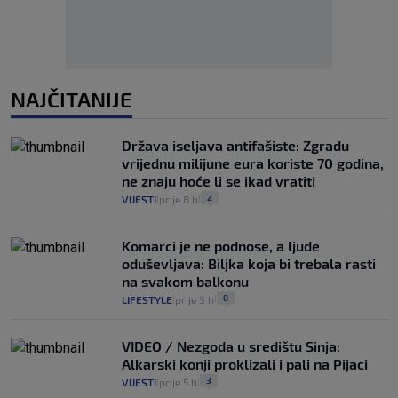
NAJČITANIJE
Država iseljava antifašiste: Zgradu
vrijednu milijune eura koriste 70 godina,
ne znaju hoće li se ikad vratiti
2
VIJESTI
prije 8 h
|
|
Komarci je ne podnose, a ljude
oduševljava: Biljka koja bi trebala rasti
na svakom balkonu
0
LIFESTYLE
prije 3 h
|
|
VIDEO / Nezgoda u središtu Sinja:
Alkarski konji proklizali i pali na Pijaci
3
VIJESTI
prije 5 h
|
|