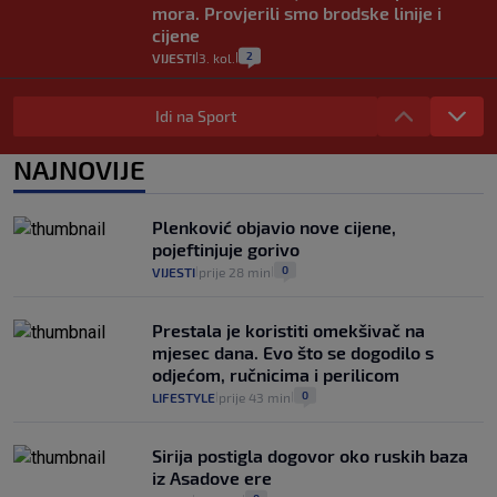
mora. Provjerili smo brodske linije i
cijene
2
VIJESTI
3. kol.
|
|
Uzgajivač objasnio zašto kilogram
rajčica košta deset eura: "Nećete ih
Idi na Sport
vidjeti na akcijama u trgovinama"
8
VIJESTI
3. kol.
NAJNOVIJE
|
|
Selidba je jedno od stresnijih iskustava.
Evo aktualnih cijena i nekoliko savjeta
Plenković objavio nove cijene,
da prođe što lakše i jeftinije
pojeftinjuje gorivo
0
VIJESTI
2. kol.
|
|
0
VIJESTI
prije 28 min
|
|
Prestala je koristiti omekšivač na
mjesec dana. Evo što se dogodilo s
odjećom, ručnicima i perilicom
0
LIFESTYLE
prije 43 min
|
|
Sirija postigla dogovor oko ruskih baza
iz Asadove ere