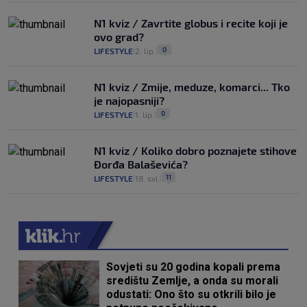
N1 kviz / Zavrtite globus i recite koji je
ovo grad?
0
LIFESTYLE
2. lip.
|
|
N1 kviz / Zmije, meduze, komarci... Tko
je najopasniji?
0
LIFESTYLE
1. lip.
|
|
N1 kviz / Koliko dobro poznajete stihove
Đorđa Balaševića?
11
LIFESTYLE
18. svi.
|
|
Sovjeti su 20 godina kopali prema
središtu Zemlje, a onda su morali
odustati: Ono što su otkrili bilo je