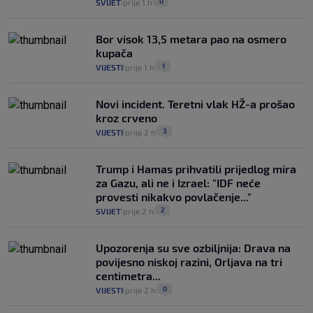
0
SVIJET
prije 1 h
|
|
Bor visok 13,5 metara pao na osmero
kupača
1
VIJESTI
prije 1 h
|
|
Novi incident. Teretni vlak HŽ-a prošao
kroz crveno
3
VIJESTI
prije 2 h
|
|
Trump i Hamas prihvatili prijedlog mira
za Gazu, ali ne i Izrael: "IDF neće
provesti nikakvo povlačenje..."
2
SVIJET
prije 2 h
|
|
Upozorenja su sve ozbiljnija: Drava na
povijesno niskoj razini, Orljava na tri
centimetra...
0
VIJESTI
prije 2 h
|
|