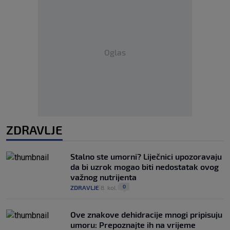
Oglas
ZDRAVLJE
Stalno ste umorni? Liječnici upozoravaju
da bi uzrok mogao biti nedostatak ovog
važnog nutrijenta
0
ZDRAVLJE
8. kol.
|
|
Ove znakove dehidracije mnogi pripisuju
umoru: Prepoznajte ih na vrijeme