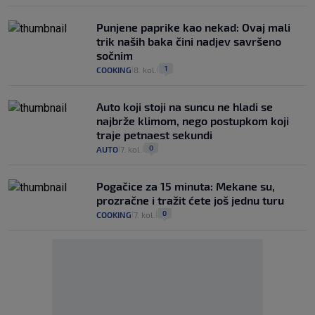
Punjene paprike kao nekad: Ovaj mali
trik naših baka čini nadjev savršeno
sočnim
1
COOKING
8. kol.
|
|
Auto koji stoji na suncu ne hladi se
najbrže klimom, nego postupkom koji
traje petnaest sekundi
0
AUTO
7. kol.
|
|
Pogačice za 15 minuta: Mekane su,
prozračne i tražit ćete još jednu turu
0
COOKING
7. kol.
|
|