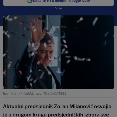
Dodajte N1 u omiljeni Google izvor
Više
Igor Kralj/PIXSELL
|
Igor Kralj/PIXSELL
Aktualni predsjednik Zoran Milanović osvojio
je u drugom krugu predsjedničkih izbora sve