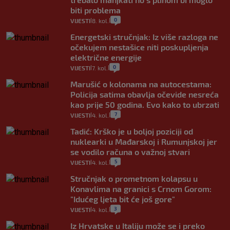
biti problema
0
VIJESTI
8. kol.
|
|
Energetski stručnjak: Iz više razloga ne
očekujem nestašice niti poskupljenja
električne energije
0
VIJESTI
7. kol.
|
|
Marušić o kolonama na autocestama:
Policija satima obavlja očevide nesreća
kao prije 50 godina. Evo kako to ubrzati
7
VIJESTI
4. kol.
|
|
Tadić: Krško je u boljoj poziciji od
nuklearki u Mađarskoj i Rumunjskoj jer
se vodilo računa o važnoj stvari
5
VIJESTI
4. kol.
|
|
Stručnjak o prometnom kolapsu u
Konavlima na granici s Crnom Gorom:
"Idućeg ljeta bit će još gore"
3
VIJESTI
4. kol.
|
|
Iz Hrvatske u Italiju može se i preko