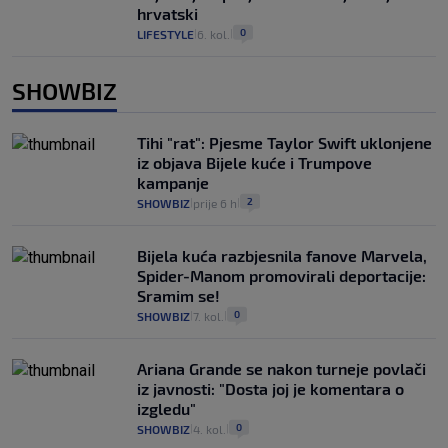
hrvatski
0
LIFESTYLE
6. kol.
|
|
SHOWBIZ
Tihi "rat": Pjesme Taylor Swift uklonjene
iz objava Bijele kuće i Trumpove
kampanje
2
SHOWBIZ
prije 6 h
|
|
Bijela kuća razbjesnila fanove Marvela,
Spider-Manom promovirali deportacije:
Sramim se!
0
SHOWBIZ
7. kol.
|
|
Ariana Grande se nakon turneje povlači
iz javnosti: "Dosta joj je komentara o
izgledu"
0
SHOWBIZ
4. kol.
|
|