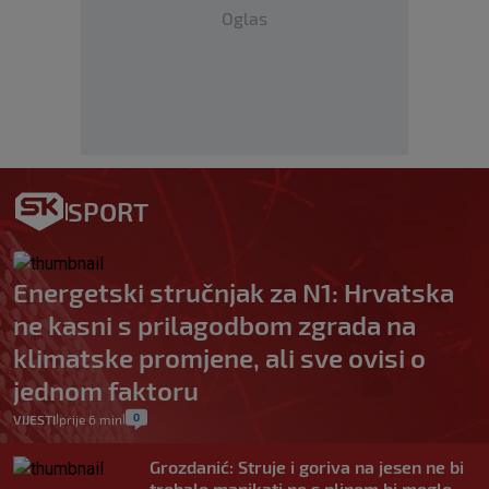
Oglas
SPORT
Energetski stručnjak za N1: Hrvatska
ne kasni s prilagodbom zgrada na
klimatske promjene, ali sve ovisi o
jednom faktoru
0
VIJESTI
prije 6 min
|
|
Grozdanić: Struje i goriva na jesen ne bi
trebalo manjkati no s plinom bi moglo