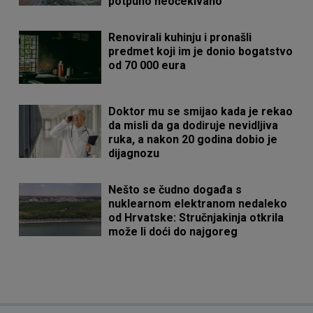
potpuno neočekivano
Renovirali kuhinju i pronašli
predmet koji im je donio bogatstvo
od 70 000 eura
Doktor mu se smijao kada je rekao
da misli da ga dodiruje nevidljiva
ruka, a nakon 20 godina dobio je
dijagnozu
Nešto se čudno događa s
nuklearnom elektranom nedaleko
od Hrvatske: Stručnjakinja otkrila
može li doći do najgoreg