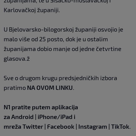
županijama, te u Sisačko-moslavačkoj i
Karlovačkoj županiji.
U Bjelovarsko-bilogorskoj županiji osvojio je
malo više od 25 posto, dok je u ostalim
županijama dobio manje od jedne četvrtine
glasova.ž
Sve o drugom krugu predsjedničkih izbora
pratimo
NA OVOM LINKU
.
N1 pratite putem aplikacija
za
Android
|
iPhone/iPad
i
mreža
Twitter
|
Facebook
|
Instagram
|
TikTok
.