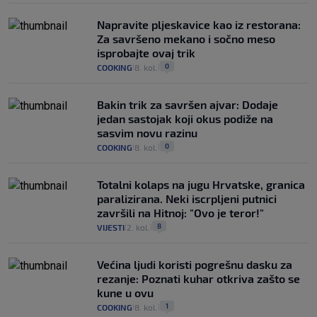
Napravite pljeskavice kao iz restorana:
Za savršeno mekano i sočno meso
isprobajte ovaj trik
0
COOKING
8. kol.
|
|
Bakin trik za savršen ajvar: Dodaje
jedan sastojak koji okus podiže na
sasvim novu razinu
0
COOKING
8. kol.
|
|
Totalni kolaps na jugu Hrvatske, granica
paralizirana. Neki iscrpljeni putnici
završili na Hitnoj: "Ovo je teror!"
8
VIJESTI
2. kol.
|
|
Većina ljudi koristi pogrešnu dasku za
rezanje: Poznati kuhar otkriva zašto se
kune u ovu
1
COOKING
8. kol.
|
|