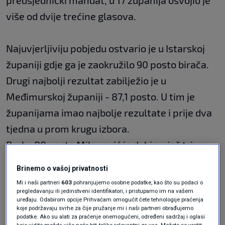
predsjednički mandat, u 17 županija osvojio je
više od dvije trećine glasova.
Najuvjerljiviju pobjedu ostvario je u Istarskoj
županiji gdje ga je zaokružilo 90 posto birača.
Drugi najbolji rezultat zabilježio je u
Međimurskoj županiji - 87,1 posto. U tim je
županijama imao najbolje rezultate i prije dva
tjedna u prom krugu izbora.
Preko 80 posto Milanović je dobio u još tri
županije: Varaždinskoj, Krapinsko-zagorskoj i
Brinemo o vašoj privatnosti
Primorsko-goranskoj, a vrlo blizu 80 posto bio
Mi i naši partneri
603
pohranjujemo osobne podatke, kao što su podaci o
je u Gradu Zagrebu (79,5) i Koprivničko-
pregledavanju ili jedinstveni identifikatori, i pristupamo im na vašem
uređaju. Odabirom opcije Prihvaćam omogućit ćete tehnologije praćenja
križevačkoj županiji (79,2 posto).
koje podržavaju svrhe za čije pružanje mi i naši partneri obrađujemo
podatke. Ako su alati za praćenje onemogućeni, određeni sadržaj i oglasi