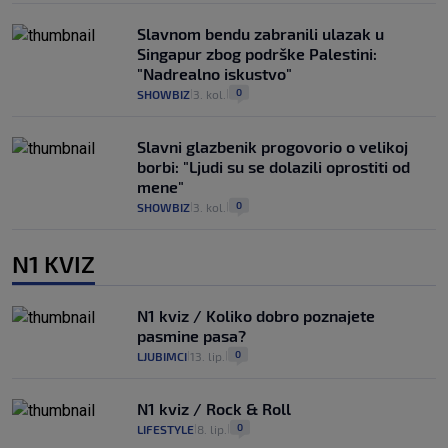
Slavnom bendu zabranili ulazak u
Singapur zbog podrške Palestini:
"Nadrealno iskustvo"
0
SHOWBIZ
3. kol.
|
|
Slavni glazbenik progovorio o velikoj
borbi: "Ljudi su se dolazili oprostiti od
mene"
0
SHOWBIZ
3. kol.
|
|
N1 KVIZ
N1 kviz / Koliko dobro poznajete
pasmine pasa?
0
LJUBIMCI
13. lip.
|
|
N1 kviz / Rock & Roll
0
LIFESTYLE
8. lip.
|
|