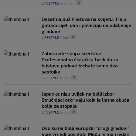
0
LIFESTYLE
prije 10 h
|
|
Deset najdužih letova na svijetu: Traju
gotovo cijeli dan i povezuju najudaljenije
gradove
0
LIFESTYLE
7. kol.
|
|
Zaboravite skupa sredstva:
Profesionalna čistačica tvrdi da za
blistave podove trebate samo dva
sastojka
0
LIFESTYLE
6. kol.
|
|
Japanke nisu uvijek najbolji izbor:
Stručnjaci otkrivaju koja je ljetna obuća
bolja za stopala
0
LIFESTYLE
6. kol.
|
|
Ovo su najbolji europski "drugi gradovi"
koje vrijedi posjetiti. Među njima i jedan