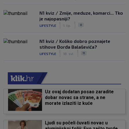
N1 kviz / Zmije, meduze, komarci... Tko
je najopasniji?
|
|
0
LIFESTYLE
1. lip.
N1 kviz / Koliko dobro poznajete
stihove Đorđa Balaševića?
|
|
11
LIFESTYLE
18. svi.
Uz ovaj dodatan posao zaradite
dobar novac sa strane, a ne
morate izlaziti iz kuće
Ljudi su počeli čuvati novac u
aluminijskoj foliji: Evo zašto tvrde