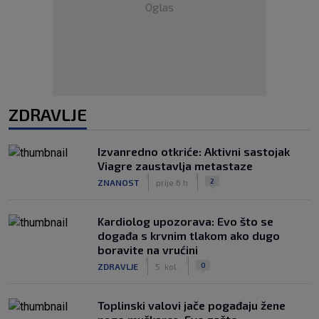
Oglas
ZDRAVLJE
Izvanredno otkriće: Aktivni sastojak
Viagre zaustavlja metastaze
|
|
2
ZNANOST
prije 6 h
Kardiolog upozorava: Evo što se
događa s krvnim tlakom ako dugo
boravite na vrućini
|
|
0
ZDRAVLJE
5. kol.
Toplinski valovi jače pogađaju žene