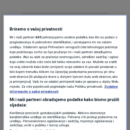
Brinemo o vašoj privatnosti
Mi i naši partneri
603
pohranjujemo osobne podatke, kao što su podaci o
pregledavanju ili jedinstveni identifikatori, i pristupamo im na vašem
uređaju. Odabirom opcije Prihvaćam omogućit ćete tehnologije praćenja
Oglas
koje podržavaju svrhe za čije pružanje mi i naši partneri obrađujemo
podatke. Ako su alati za praćenje onemogućeni, određeni sadržaj i oglasi
koje vidite možda više neće biti toliko relevantni za vas. Možete se vratiti
na ovaj izbornik kako biste izmijenili svoje odabire ili povukli pristanak u
bilo kojem trenutku klikom na Upravljaj postavkama poveznicu pri dnu
web-stranice [ili plutajuće ikone u donjem lijevom kutu web stranice, ako
je primjenjivo]. Vaši će se odabiri primijeniti kako je opisano u dijelu Web-
mjesto. Za više pojedinosti pogledajte našu Politiku privatnosti.
Dodatne
informacije o vašoj privatnosti
Mi i naši partneri obrađujemo podatke kako bismo pružili
sljedeće:
Korištenje preciznih geolokacijskih podataka. Aktivno skeniranje
karakteristika uređaja za identifikaciju. Pohrana i/ili pristup podacima na
Oglas
uređaju. Personalizirano oglašavanje i sadržaj, mjerenje oglašavanja i
sadržaja, uvidi u publiku i razvoj usluga.