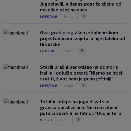
Jugoslaviji, a danas postiže cijenu od
nekoliko stotina eura
|
|
0
LIFESTYLE
5. kol.
Ovaj grad proglašen je kulinarskom
prijestolnicom svijeta, a nije daleko od
Hrvatske
|
|
0
COOKING
5. kol.
Stariji bračni par otišao na odmor u
Italiju i odlučio ostati: "Nismo se htjeli
vratiti, život nam je puno jeftiniji"
|
|
2
LIFESTYLE
4. kol.
Totalni kolaps na jugu Hrvatske,
granica paralizirana. Neki iscrpljeni
putnici završili na Hitnoj: "Ovo je teror!"
|
|
8
VIJESTI
2. kol.