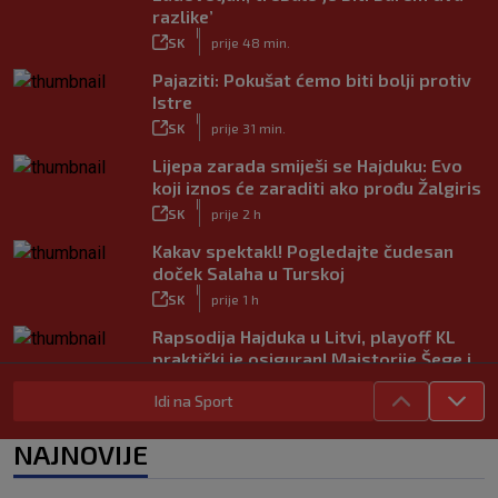
razlike’
|
SK
prije 48 min.
Pajaziti: Pokušat ćemo biti bolji protiv
Istre
|
SK
prije 31 min.
Lijepa zarada smiješi se Hajduku: Evo
koji iznos će zaraditi ako prođu Žalgiris
|
SK
prije 2 h
Kakav spektakl! Pogledajte čudesan
doček Salaha u Turskoj
|
SK
prije 1 h
Rapsodija Hajduka u Litvi, playoff KL
praktički je osiguran! Majstorije Šege i
Pajazitija
Idi na Sport
|
SK
prije 6 h
Neočekivani problemi za Dinamo:
NAJNOVIJE
Mišićeva zamjena zapela u Beogradu
|
SK
prije 1 h