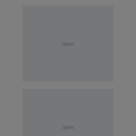
Oglas
Oglas