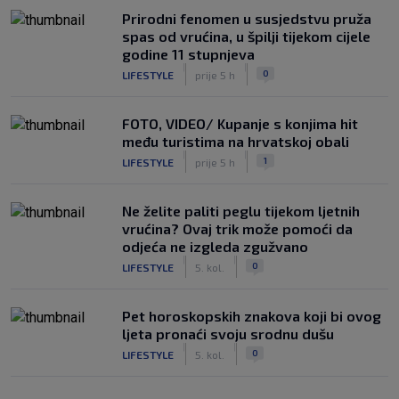
Prirodni fenomen u susjedstvu pruža
spas od vrućina, u špilji tijekom cijele
godine 11 stupnjeva
|
|
0
LIFESTYLE
prije 5 h
FOTO, VIDEO/ Kupanje s konjima hit
među turistima na hrvatskoj obali
|
|
1
LIFESTYLE
prije 5 h
Ne želite paliti peglu tijekom ljetnih
vrućina? Ovaj trik može pomoći da
odjeća ne izgleda zgužvano
|
|
0
LIFESTYLE
5. kol.
Pet horoskopskih znakova koji bi ovog
ljeta pronaći svoju srodnu dušu
|
|
0
LIFESTYLE
5. kol.