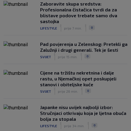
Zaboravite skupa sredstva:
Rijeka u Finsku nosi minimalnu
Profesionalna čistačica tvrdi da za
prednost, bivši vratar Dinama spriječio
blistave podove trebate samo dva
veću razliku
sastojka
|
|
|
SK
prije 2 h
0
LIFESTYLE
prije 7 min.
Pad povjerenja u Zelenskog: Pretekli ga
Zalužnji i drugi generali. Tek je šesti
|
|
0
SVIJET
prije 15 min.
Cijene na tržištu nekretnina i dalje
rastu, u Njemačkoj opet poskupjeli
stanovi i obiteljske kuće
|
|
0
SVIJET
prije 26 min.
Japanke nisu uvijek najbolji izbor:
Stručnjaci otkrivaju koja je ljetna obuća
bolja za stopala
|
|
0
LIFESTYLE
prije 34 min.