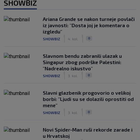
SHOWBIZ
Ariana Grande se nakon turneje povlači
iz javnosti: "Dosta joj je komentara o
izgledu"
|
|
0
SHOWBIZ
4. kol.
Slavnom bendu zabranili ulazak u
Singapur zbog podrške Palestini:
"Nadrealno iskustvo"
|
|
0
SHOWBIZ
3. kol.
Slavni glazbenik progovorio o velikoj
borbi: "Ljudi su se dolazili oprostiti od
mene"
|
|
0
SHOWBIZ
3. kol.
Novi Spider-Man ruši rekorde zarade i
u Hrvatskoj