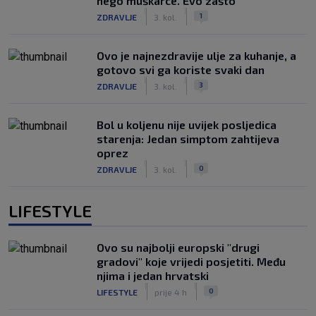
nego muškarce. Evo zašto
|
|
1
ZDRAVLJE
3. kol.
Ovo je najnezdravije ulje za kuhanje, a
gotovo svi ga koriste svaki dan
|
|
3
ZDRAVLJE
3. kol.
Bol u koljenu nije uvijek posljedica
starenja: Jedan simptom zahtijeva
oprez
|
|
0
ZDRAVLJE
3. kol.
LIFESTYLE
Ovo su najbolji europski "drugi
gradovi" koje vrijedi posjetiti. Među
njima i jedan hrvatski
|
|
0
LIFESTYLE
prije 4 h