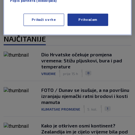
Popis partnera (dobavljača)
Prikaži svrhe
Prihvaćam
NAJČITANIJE
Dio Hrvatske očekuje promjena
vremena: Stižu pljuskovi, bura i pad
temperature
|
|
0
VRIJEME
prije 15 h
FOTO / Dunav se isušuje, a na površinu
izranjaju njemački ratni brodovi i kosti
mamuta
|
|
1
KLIMATSKE PROMJENE
5. kol.
Kako je otkriven osmi kontinent?
Zealandija im je cijelo vrijeme bila pod