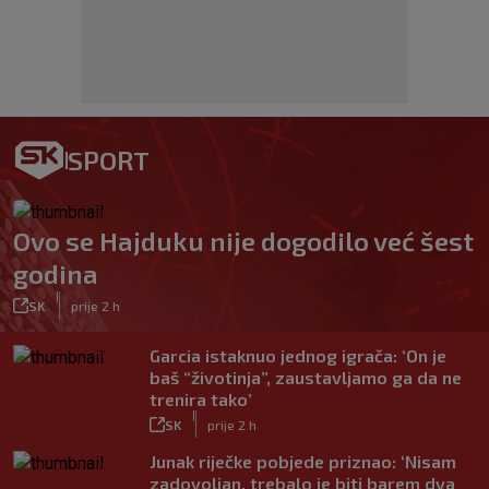
SPORT
Ovo se Hajduku nije dogodilo već šest
godina
|
SK
prije 2 h
Garcia istaknuo jednog igrača: ‘On je
baš “životinja”, zaustavljamo ga da ne
trenira tako’
|
SK
prije 2 h
Junak riječke pobjede priznao: ‘Nisam
zadovoljan, trebalo je biti barem dva