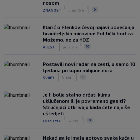
nosom
|
|
0
ZNANOST
prije 16 h
Klarić o Plenkovićevoj najavi povećanja
braniteljskih mirovina: Politički bod za
Možemo, ne za HDZ
|
|
16
VIJESTI
prije 9 h
Postavili novi radar na cesti, u samo 10
tjedana prikupio milijune eura
|
|
1
SVIJET
5. kol.
Je li bolje stalno držati klimu
uključenom ili je povremeno gasiti?
Stručnjaci otkrivaju kada ćete najviše
uštedjeti
|
|
0
LIFESTYLE
4. kol.
Nekad ga je imala gotovo svaka kuća u