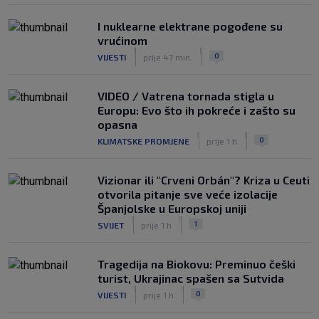
I nuklearne elektrane pogođene su
vrućinom
|
|
0
VIJESTI
prije 47 min.
VIDEO / Vatrena tornada stigla u
Europu: Evo što ih pokreće i zašto su
opasna
|
|
0
KLIMATSKE PROMJENE
prije 1 h
Vizionar ili "Crveni Orbán"? Kriza u Ceuti
otvorila pitanje sve veće izolacije
Španjolske u Europskoj uniji
|
|
1
SVIJET
prije 1 h
Tragedija na Biokovu: Preminuo češki
turist, Ukrajinac spašen sa Sutvida
|
|
0
VIJESTI
prije 1 h