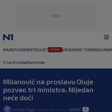
Oglas
NAJNOVIJE
VIJESTI
SVIJET
VRIJEME
N1 TEME
REGIJA
MA
Crna Kronika
Ekonomija
Milanović na proslavu Oluje
pozvao tri ministra. Nijedan
neće doći
0
Iva Puljić Šego
VIJESTI
02. kol. 2023. 17:14
|
|
|