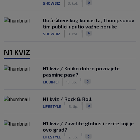
|
|
0
SHOWBIZ
3. kol.
Uoči šibenskog koncerta, Thompsonov
tim publici uputio važne poruke
|
|
4
SHOWBIZ
3. kol.
N1 KVIZ
N1 kviz / Koliko dobro poznajete
pasmine pasa?
|
|
0
LJUBIMCI
13. lip.
N1 kviz / Rock & Roll
|
|
0
LIFESTYLE
8. lip.
N1 kviz / Zavrtite globus i recite koji je
ovo grad?
|
|
0
LIFESTYLE
2. lip.