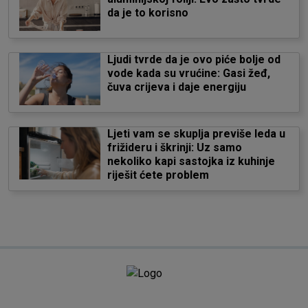
da je to korisno
Ljudi tvrde da je ovo piće bolje od
vode kada su vrućine: Gasi žeđ,
čuva crijeva i daje energiju
Ljeti vam se skuplja previše leda u
frižideru i škrinji: Uz samo
nekoliko kapi sastojka iz kuhinje
riješit ćete problem