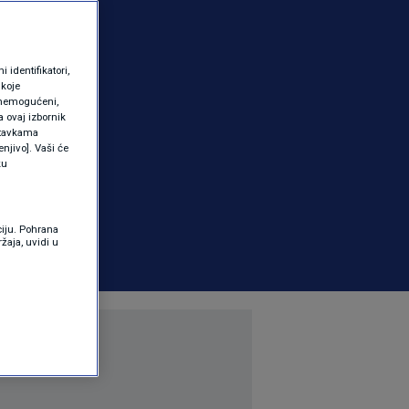
identifikatori,
 koje
 onemogućeni,
a ovaj izbornik
ostavkama
njivo]. Vaši će
ku
ciju. Pohrana
žaja, uvidi u