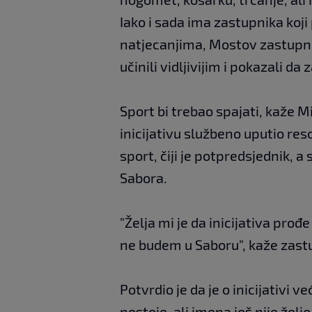
Iako i sada ima zastupnika koj
natjecanjima, Mostov zastupni
učinili vidljivijim i pokazali 
Sport bi trebao spajati, kaže Mil
inicijativu službeno uputio re
sport, čiji je potpredsjednik, a
Sabora.
"Želja mi je da inicijativa prođe
ne budem u Saboru", kaže zast
Potvrdio je da je o inicijativi 
postoje, ali imena još nije želi