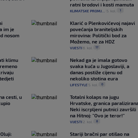
ratni brodovi i kosti mamuta
1
KLIMATSKE PROMJENE
5. kol.
|
|
mi
Klarić o Plenkovićevoj najavi
a im je
povećanja braniteljskih
pod nosom
mirovina: Politički bod za
Možemo, ne za HDZ
17
VIJESTI
6. kol.
|
|
ati klimu
Nekad ga je imala gotovo
ovremeno
svaka kuća u Jugoslaviji, a
krivaju
danas postiže cijenu od
tedjeti
nekoliko stotina eura
0
LIFESTYLE
5. kol.
|
|
na cesti, u
Totalni kolaps na jugu
kupio
Hrvatske, granica paralizirana
Neki iscrpljeni putnici završili
na Hitnoj: "Ovo je teror!"
8
VIJESTI
2. kol.
|
|
Oluji:
Stariji bračni par otišao na