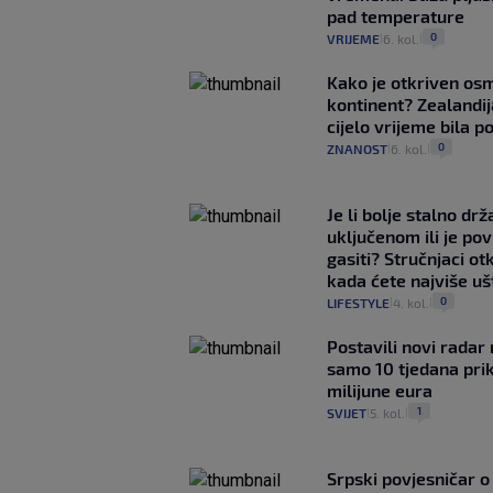
pad temperature
0
VRIJEME
6. kol.
|
|
Kako je otkriven os
kontinent? Zealandij
cijelo vrijeme bila 
0
ZNANOST
6. kol.
|
|
Je li bolje stalno drž
uključenom ili je p
gasiti? Stručnjaci ot
kada ćete najviše uš
0
LIFESTYLE
4. kol.
|
|
Postavili novi radar 
samo 10 tjedana pri
milijune eura
1
SVIJET
5. kol.
|
|
Srpski povjesničar o 