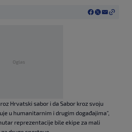
Oglas
kroz Hrvatski sabor i da Sabor kroz svoju
luje u humanitarnim i drugim događajima",
unutar reprezentacije bile ekipe za mali
i za druge sportove.