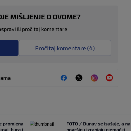
OJE MIŠLJENJE O OVOME?
aspravi ili pročitaj komentare
Pročitaj komentare (
4
)
ežama
je promjena
FOTO / Dunav se isušuje, a na
ovi, bura i
površinu izranjaju njemački