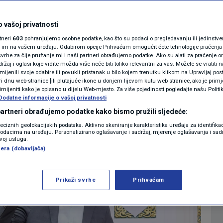
novati sportsku
MAGAZIN
N1 KOMENTAR
 vašoj privatnosti
 Hrvatskog sabora
rtneri
603
pohranjujemo osobne podatke, kao što su podaci o pregledavanju ili jedinstveni 
KOLUMNE
o im na vašem uređaju. Odabirom opcije Prihvaćam omogućit ćete tehnologije praćenja
vrhe za čije pružanje mi i naši partneri obrađujemo podatke. Ako su alati za praćenje
4
IJESTI
komentara
|
žaj i oglasi koje vidite možda više neće biti toliko relevantni za vas. Možete se vratiti n
N1(DIS)INFO
zmijenili svoje odabire ili povukli pristanak u bilo kojem trenutku klikom na Upravljaj p
i dnu web-stranice [ili plutajuće ikone u donjem lijevom kutu web stranice, ako je primje
KLIMATSKE PROMJENE
rimijeniti kako je opisano u dijelu Web-mjesto. Za više pojedinosti pogledajte našu Politi
Dodatne informacije o vašoj privatnosti
Više
FOTO
 partneri obrađujemo podatke kako bismo pružili sljedeće:
reciznih geolokacijskih podataka. Aktivno skeniranje karakteristika uređaja za identifika
p podacima na uređaju. Personalizirano oglašavanje i sadržaj, mjerenje oglašavanja i sadr
VIDEO
zvoj usluga.
era (dobavljača)
Prikaži svrhe
Prihvaćam