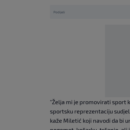
Podijeli
"Želja mi je promovirati sport 
sportsku reprezentaciju sudje
kaže Miletić koji navodi da bi 
nogomet, košarku, trčanje, ali 