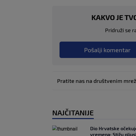
KAKVO JE TV
Pridruži se r
Pošalji komentar
Pratite nas na društvenim mr
NAJČITANIJE
Dio Hrvatske očeku
vremena: Stižu pljusk