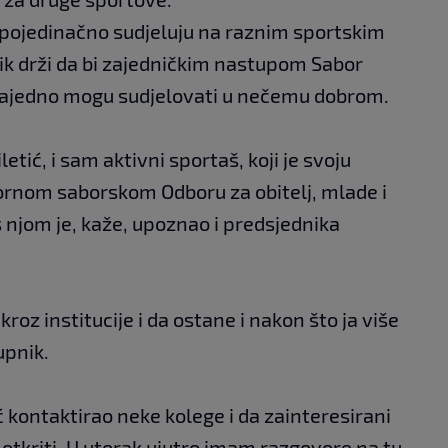
i pojedinačno sudjeluju na raznim sportskim
k drži da bi zajedničkim nastupom Sabor
da zajedno mogu sudjelovati u nečemu dobrom.
etić, i sam aktivni sportaš, koji je svoju
sornom saborskom Odboru za obitelj, mlade i
 s njom je, kaže, upoznao i predsjednika
 kroz institucije i da ostane i nakon što ja više
upnik.
već kontaktirao neke kolege i da zainteresirani
o otkriti. U utorak ujutro imam razgovore na tu