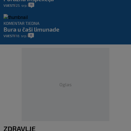
11
VIJESTI
25. srp.
|
|
KOMENTAR TJEDNA
Bura u čaši limunade
0
VIJESTI
18. srp.
|
|
Oglas
ZDRAVLJE