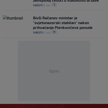
zemljišnoj čestici u vlasništvu države"
7
VIJESTI
8. kol.
|
|
Bivši Račanov ministar je
"svjetonazorski stabilan" nakon
prihvaćanja Plenkovićeve ponude
11
VIJESTI
8. kol.
|
|
Oglas