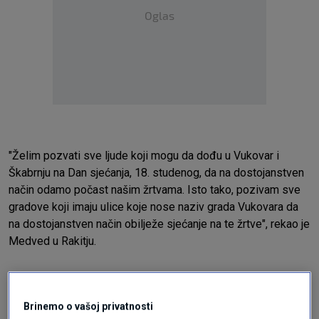
Oglas
"Želim pozvati sve ljude koji mogu da dođu u Vukovar i
Škabrnju na Dan sjećanja, 18. studenog, da na dostojanstven
način odamo počast našim žrtvama. Isto tako, pozivam sve
gradove koji imaju ulice koje nose naziv grada Vukovara da
na dostojanstven način obilježe sjećanje na te žrtve", rekao je
Medved u Rakitju.
Brinemo o vašoj privatnosti