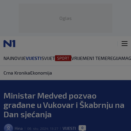
Oglas
NAJNOVIJE
VIJESTI
SVIJET
VRIJEME
N1 TEME
REGIJA
MAG
Crna Kronika
Ekonomija
Ministar Medved pozvao
građane u Vukovar i Škabrnju na
Dan sjećanja
0
Hina
VIJESTI
06. stu. 2024. 13:27
|
|
|