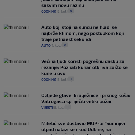
sasvim novu razinu
0
COOKING
8. kol.
|
|
Auto koji stoji na suncu ne hladi se
najbrže klimom, nego postupkom koji
traje petnaest sekundi
0
AUTO
7. kol.
|
|
Većina ljudi koristi pogrešnu dasku za
rezanje: Poznati kuhar otkriva zašto se
kune u ovu
1
COOKING
8. kol.
|
|
Ozljede glave, kralježnice i prsnog koša:
Vatrogasci spriječili veliki požar
1
VIJESTI
8. kol.
|
|
Miletić sve dostavio MUP-u: "Sumnjivi
otpad nalazi se i kod Udbine, na