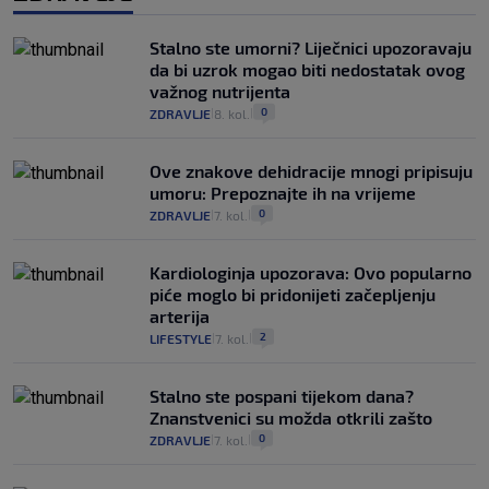
Stalno ste umorni? Liječnici upozoravaju
da bi uzrok mogao biti nedostatak ovog
važnog nutrijenta
0
ZDRAVLJE
8. kol.
|
|
Ove znakove dehidracije mnogi pripisuju
umoru: Prepoznajte ih na vrijeme
0
ZDRAVLJE
7. kol.
|
|
Kardiologinja upozorava: Ovo popularno
piće moglo bi pridonijeti začepljenju
arterija
2
LIFESTYLE
7. kol.
|
|
Stalno ste pospani tijekom dana?
Znanstvenici su možda otkrili zašto
0
ZDRAVLJE
7. kol.
|
|