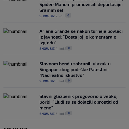
Spider-Manom promovirali deportacije:
Sramim se!
0
SHOWBIZ
7. kol.
|
|
Ariana Grande se nakon turneje povlači
iz javnosti: "Dosta joj je komentara o
izgledu"
0
SHOWBIZ
4. kol.
|
|
Slavnom bendu zabranili ulazak u
Singapur zbog podrške Palestini:
"Nadrealno iskustvo"
0
SHOWBIZ
3. kol.
|
|
Slavni glazbenik progovorio o velikoj
borbi: "Ljudi su se dolazili oprostiti od
mene"
0
SHOWBIZ
3. kol.
|
|