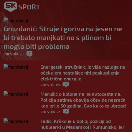
SPORT
Grozdanić: Struje i goriva na jesen ne
bi trebalo manjkati no s plinom bi
moglo biti problema
0
VIJESTI
8. kol.
|
|
Energetski stručnjak: Iz više razloga ne
očekujem nestašice niti poskupljenja
električne energije
0
VIJESTI
7. kol.
|
|
Marušić o kolonama na autocestama:
Policija satima obavlja očevide nesreća
kao prije 50 godina. Evo kako to ubrzati
7
VIJESTI
4. kol.
|
|
Tadić: Krško je u boljoj poziciji od
nuklearki u Mađarskoj i Rumunjskoj jer