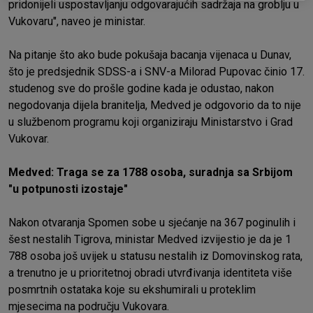
pridonijeli uspostavljanju odgovarajućih sadržaja na groblju u
Vukovaru", naveo je ministar.
Na pitanje što ako bude pokušaja bacanja vijenaca u Dunav,
što je predsjednik SDSS-a i SNV-a Milorad Pupovac činio 17.
studenog sve do prošle godine kada je odustao, nakon
negodovanja dijela branitelja, Medved je odgovorio da to nije
u službenom programu koji organiziraju Ministarstvo i Grad
Vukovar.
Medved: Traga se za 1788 osoba, suradnja sa Srbijom
"u potpunosti izostaje"
Nakon otvaranja Spomen sobe u sjećanje na 367 poginulih i
šest nestalih Tigrova, ministar Medved izvijestio je da je 1
788 osoba još uvijek u statusu nestalih iz Domovinskog rata,
a trenutno je u prioritetnoj obradi utvrđivanja identiteta više
posmrtnih ostataka koje su ekshumirali u proteklim
mjesecima na području Vukovara.