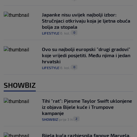
Japanke nisu uvijek najbolji izbor:
Stručnjaci otkrivaju koja je ljetna obuća
bolja za stopala
0
LIFESTYLE
6. kol.
|
|
Ovo su najbolji europski "drugi gradovi"
koje vrijedi posjetiti. Među njima i jedan
hrvatski
0
LIFESTYLE
6. kol.
|
|
SHOWBIZ
Tihi "rat": Pjesme Taylor Swift uklonjene
iz objava Bijele kuće i Trumpove
kampanje
2
SHOWBIZ
prije 3 h
|
|
Bijela kuća razbjesnila fanove Marvela,