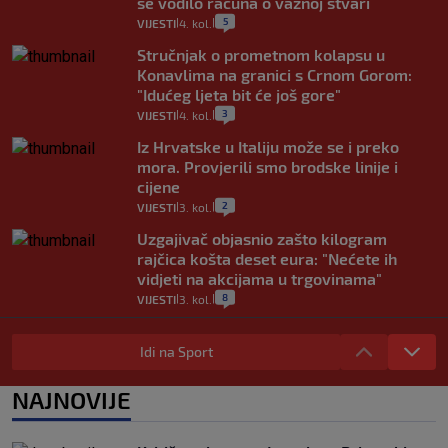
se vodilo računa o važnoj stvari
5
VIJESTI
4. kol.
|
|
Stručnjak o prometnom kolapsu u
Konavlima na granici s Crnom Gorom:
"Idućeg ljeta bit će još gore"
3
VIJESTI
4. kol.
|
|
Iz Hrvatske u Italiju može se i preko
mora. Provjerili smo brodske linije i
cijene
2
VIJESTI
3. kol.
|
|
Uzgajivač objasnio zašto kilogram
rajčica košta deset eura: "Nećete ih
vidjeti na akcijama u trgovinama"
8
VIJESTI
3. kol.
|
|
Selidba je jedno od stresnijih iskustava.
Evo aktualnih cijena i nekoliko savjeta
Idi na Sport
da prođe što lakše i jeftinije
0
VIJESTI
2. kol.
NAJNOVIJE
|
|
Izračunali smo koliko košta putovanje
automobilom na Hvar iz Zagreba, a