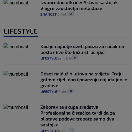
Izvanredno otkriće: Aktivni sastojak
Viagre zaustavlja metastaze
2
ZNANOST
6. kol.
|
|
LIFESTYLE
Kad je najbolje uzeti pauzu za ručak na
poslu? Evo što kažu stručnjaci
0
LIFESTYLE
prije 6 h
|
|
Deset najdužih letova na svijetu: Traju
gotovo cijeli dan i povezuju najudaljenije
gradove
0
LIFESTYLE
7. kol.
|
|
Zaboravite skupa sredstva:
Profesionalna čistačica tvrdi da za
blistave podove trebate samo dva
sastojka
0
LIFESTYLE
6. kol.
|
|