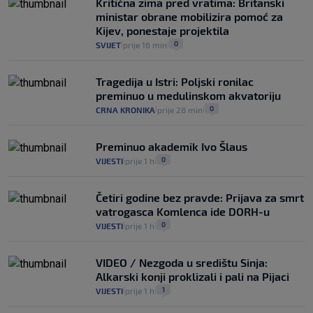
Kritična zima pred vratima: Britanski
koliko iz Osijeka
ministar obrane mobilizira pomoć za
14
VIJESTI
2. kol.
|
|
Kijev, ponestaje projektila
0
SVIJET
prije 16 min
|
|
Tragedija u Istri: Poljski ronilac
preminuo u medulinskom akvatoriju
0
CRNA KRONIKA
prije 28 min
|
|
Preminuo akademik Ivo Šlaus
0
VIJESTI
prije 1 h
|
|
Četiri godine bez pravde: Prijava za smrt
vatrogasca Komlenca ide DORH-u
0
VIJESTI
prije 1 h
|
|
VIDEO / Nezgoda u središtu Sinja:
Alkarski konji proklizali i pali na Pijaci
1
VIJESTI
prije 1 h
|
|