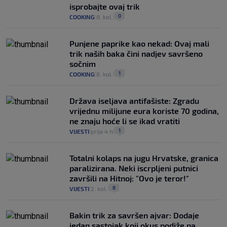
isprobajte ovaj trik
0
COOKING
8. kol.
|
|
Punjene paprike kao nekad: Ovaj mali
trik naših baka čini nadjev savršeno
sočnim
1
COOKING
8. kol.
|
|
Država iseljava antifašiste: Zgradu
vrijednu milijune eura koriste 70 godina,
ne znaju hoće li se ikad vratiti
1
VIJESTI
prije 4 h
|
|
Totalni kolaps na jugu Hrvatske, granica
paralizirana. Neki iscrpljeni putnici
završili na Hitnoj: "Ovo je teror!"
8
VIJESTI
2. kol.
|
|
Bakin trik za savršen ajvar: Dodaje
jedan sastojak koji okus podiže na