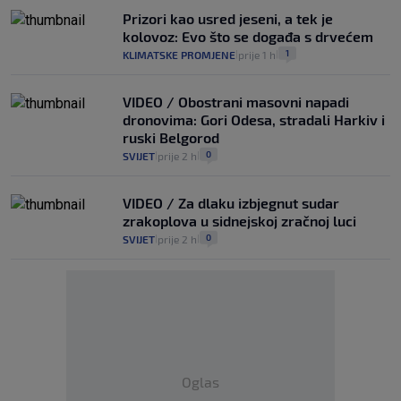
Prizori kao usred jeseni, a tek je
kolovoz: Evo što se događa s drvećem
1
KLIMATSKE PROMJENE
prije 1 h
|
|
VIDEO / Obostrani masovni napadi
dronovima: Gori Odesa, stradali Harkiv i
ruski Belgorod
0
SVIJET
prije 2 h
|
|
VIDEO / Za dlaku izbjegnut sudar
zrakoplova u sidnejskoj zračnoj luci
0
SVIJET
prije 2 h
|
|
Oglas