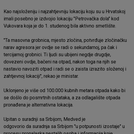
Kao najsloženiju i najzahtjevniju lokaciju koju su u Hrvatskoj
imali posebno je izdvojio lokaciju "Petrovačka dola" kod
Vukovara koja je do 1. studenog bila aktivno smetlište.
"Ta masovna grobnica, mjesto zločina, potvrđuje zločinačku
narav agresora jer ovdje se radi o sekundarnoj, pa čak i
tercijarnoj grobnici. Ti ljudi su ubijeni negdje drugdje,
dovezeni ovdje, bačeni na otpad, nakon toga na njih se
nastavio navoziti otpad i radi se o zaista izrazito složenoj i
zahtjevnoj lokaciji", rekao je ministar.
Uklonjeno je više od 100.000 kubnih metara otpada kako bi
se došlo do posmrtnih ostataka, a za odlagalište otpada
pronađena je alternativna lokacija.
Upitan o suradnji sa Srbijom, Medved je
odgovorio da suradnja sa Srbijom "u potpunosti izostaje" u
procesu pronalaska nestalih osoba i informacija koje