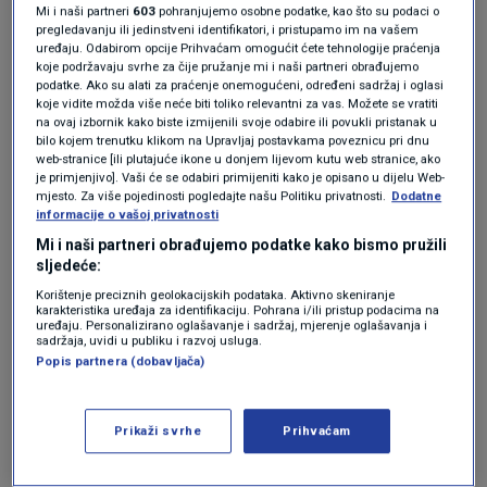
Mi i naši partneri
603
pohranjujemo osobne podatke, kao što su podaci o
pregledavanju ili jedinstveni identifikatori, i pristupamo im na vašem
Izrazio je uvjerenje da će i ove godine, s obzirom na neradan
uređaju. Odabirom opcije Prihvaćam omogućit ćete tehnologije praćenja
koje podržavaju svrhe za čije pružanje mi i naši partneri obrađujemo
dan, velik broj ljudi doći u Vukovar i Škabrnju.
podatke. Ako su alati za praćenje onemogućeni, određeni sadržaj i oglasi
koje vidite možda više neće biti toliko relevantni za vas. Možete se vratiti
na ovaj izbornik kako biste izmijenili svoje odabire ili povukli pristanak u
Ministar je također pozvao građane i da 17. studenog
bilo kojem trenutku klikom na Upravljaj postavkama poveznicu pri dnu
navečer na svojim prozorima, ulicama i na trgovima paljenjem
web-stranice [ili plutajuće ikone u donjem lijevom kutu web stranice, ako
je primjenjivo]. Vaši će se odabiri primijeniti kako je opisano u dijelu Web-
svijeća iskažu zahvalu i poštovanje žrtvama.
mjesto. Za više pojedinosti pogledajte našu Politiku privatnosti.
Dodatne
informacije o vašoj privatnosti
Programi u Vukovaru i Škabrnji na Dan sjećanja bit će
Mi i naši partneri obrađujemo podatke kako bismo pružili
tradicionalni, u skladu s ranijim godinama, istaknuo je
sljedeće:
Medved te potvrdio da je uspostavljena koordinacija s
Korištenje preciznih geolokacijskih podataka. Aktivno skeniranje
vukovarskim gradonačelnikom Ivanom Penavom.
karakteristika uređaja za identifikaciju. Pohrana i/ili pristup podacima na
uređaju. Personalizirano oglašavanje i sadržaj, mjerenje oglašavanja i
sadržaja, uvidi u publiku i razvoj usluga.
"Stalno smo u kontaktu, svi detalji programa su koordinirani.
Popis partnera (dobavljača)
Ima i jedan detalj koji nismo do sad javno komunicirali - u
procesu izgradnje i održavanja Memorijalnog groblja
Prikaži svrhe
Prihvaćam
Ministarstvo je izgradilo kapelicu i 17. studenoga u 10 sati
biti će blagoslov i sveta misa na groblju da bi i na taj način