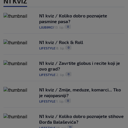
N1 KVIZ
N1 kviz / Koliko dobro poznajete
pasmine pasa?
0
LJUBIMCI
13. lip.
|
|
N1 kviz / Rock & Roll
0
LIFESTYLE
8. lip.
|
|
N1 kviz / Zavrtite globus i recite koji je
ovo grad?
0
LIFESTYLE
2. lip.
|
|
N1 kviz / Zmije, meduze, komarci... Tko
je najopasniji?
0
LIFESTYLE
1. lip.
|
|
N1 kviz / Koliko dobro poznajete stihove
Đorđa Balaševića?
11
LIFESTYLE
18. svi.
|
|