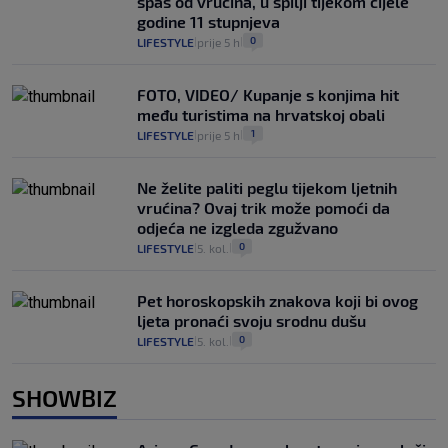
spas od vrućina, u špilji tijekom cijele
godine 11 stupnjeva
0
LIFESTYLE
prije 5 h
|
|
FOTO, VIDEO/ Kupanje s konjima hit
među turistima na hrvatskoj obali
1
LIFESTYLE
prije 5 h
|
|
Ne želite paliti peglu tijekom ljetnih
vrućina? Ovaj trik može pomoći da
odjeća ne izgleda zgužvano
0
LIFESTYLE
5. kol.
|
|
Pet horoskopskih znakova koji bi ovog
ljeta pronaći svoju srodnu dušu
0
LIFESTYLE
5. kol.
|
|
SHOWBIZ