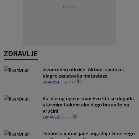
Oglas
ZDRAVLJE
Izvanredno otkriće: Aktivni sastojak
Viagre zaustavlja metastaze
2
ZNANOST
prije 6 h
|
|
Kardiolog upozorava: Evo što se događa
s krvnim tlakom ako dugo boravite na
vrućini
0
ZDRAVLJE
5. kol.
|
|
Toplinski valovi jače pogađaju žene nego