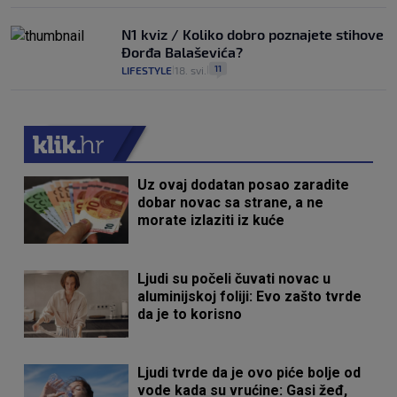
N1 kviz / Koliko dobro poznajete stihove
Đorđa Balaševića?
11
LIFESTYLE
18. svi.
|
|
Uz ovaj dodatan posao zaradite
dobar novac sa strane, a ne
morate izlaziti iz kuće
Ljudi su počeli čuvati novac u
aluminijskoj foliji: Evo zašto tvrde
da je to korisno
Ljudi tvrde da je ovo piće bolje od
vode kada su vrućine: Gasi žeđ,