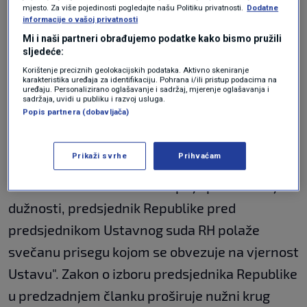
mjesto. Za više pojedinosti pogledajte našu Politiku privatnosti.
Dodatne
informacije o vašoj privatnosti
Kada bi se gledalo samo Ustav, Zoranu
Mi i naši partneri obrađujemo podatke kako bismo pružili
Milanoviću, da bi počeo konzumirati svoj drugi
sljedeće:
Korištenje preciznih geolokacijskih podataka. Aktivno skeniranje
mandat, inauguracija nije ni potrebna pa čak ni
karakteristika uređaja za identifikaciju. Pohrana i/ili pristup podacima na
uređaju. Personalizirano oglašavanje i sadržaj, mjerenje oglašavanja i
cijeli Ustavni sud, nego je dovoljno da pred
sadržaja, uvidi u publiku i razvoj usluga.
Popis partnera (dobavljača)
predsjednikom Ustavnog suda, Šeparovićem
položi prisegu.
Prikaži svrhe
Prihvaćam
Članak 34. Ustava kaže da "prije preuzimanja
dužnosti, predsjednik Republike pred
predsjednikom Ustavnog suda RH polaže
svečanu prisegu kojom se obvezuje na vjernost
Ustavu". Zakon o izboru predsjednika Republike
u predzadnjem članku proširuje nužni krug