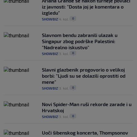
Ariana Grande se nakon turneje povlači
iz javnosti: "Dosta joj je komentara o
izgledu"
0
SHOWBIZ
4. kol.
|
|
Slavnom bendu zabranili ulazak u
Singapur zbog podrške Palestini:
"Nadrealno iskustvo"
0
SHOWBIZ
3. kol.
|
|
Slavni glazbenik progovorio o velikoj
borbi: "Ljudi su se dolazili oprostiti od
mene"
0
SHOWBIZ
3. kol.
|
|
Novi Spider-Man ruši rekorde zarade i u
Hrvatskoj
0
SHOWBIZ
3. kol.
|
|
Uoči šibenskog koncerta, Thompsonov