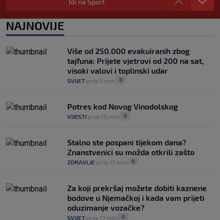
zdravstvenu iskaznicu". Kakva su prava
Idi na Sport
pacijenata izvan mjesta prebivališta?
1
VIJESTI
1. kol.
NAJNOVIJE
|
|
Provjerili smo "što ćemo onda" ako
Plenković na 15 dana ukine mjere: "Ne bi
Više od 250.000 evakuiranih zbog
se dogodilo ništa. Vlada se zaljubila u te
tajfuna: Prijete vjetrovi od 200 na sat,
intervencije"
visoki valovi i toplinski udar
25
VIJESTI
30. srp.
|
|
0
SVIJET
prije 5 min
|
|
Potres kod Novog Vinodolskog
0
VIJESTI
prije 10 min
|
|
Stalno ste pospani tijekom dana?
Znanstvenici su možda otkrili zašto
0
ZDRAVLJE
prije 17 min
|
|
Za koji prekršaj možete dobiti kaznene
bodove u Njemačkoj i kada vam prijeti
oduzimanje vozačke?
0
SVIJET
prije 17 min
|
|