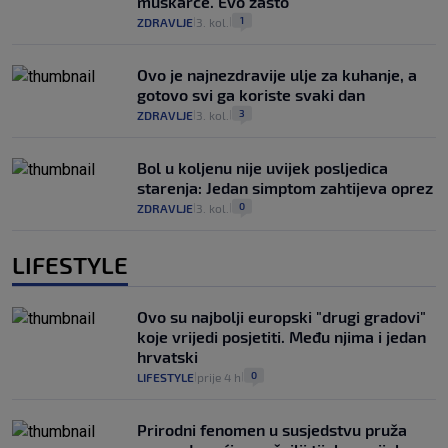
muškarce. Evo zašto
1
ZDRAVLJE
3. kol.
|
|
Ovo je najnezdravije ulje za kuhanje, a
gotovo svi ga koriste svaki dan
3
ZDRAVLJE
3. kol.
|
|
Bol u koljenu nije uvijek posljedica
starenja: Jedan simptom zahtijeva oprez
0
ZDRAVLJE
3. kol.
|
|
LIFESTYLE
Ovo su najbolji europski "drugi gradovi"
koje vrijedi posjetiti. Među njima i jedan
hrvatski
0
LIFESTYLE
prije 4 h
|
|
Prirodni fenomen u susjedstvu pruža