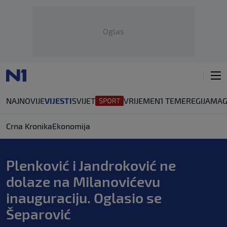
Oglas
NAJNOVIJE
VIJESTI
SVIJET
VRIJEME
N1 TEME
REGIJA
MAG
Crna Kronika
Ekonomija
Plenković i Jandroković ne
dolaze na Milanovićevu
inauguraciju. Oglasio se
Šeparović