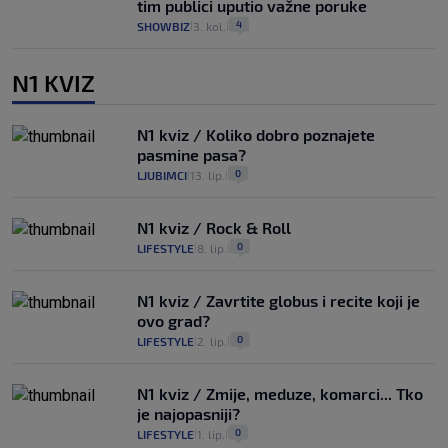
tim publici uputio važne poruke
4
SHOWBIZ
3. kol.
|
|
N1 KVIZ
N1 kviz / Koliko dobro poznajete
pasmine pasa?
0
LJUBIMCI
13. lip.
|
|
N1 kviz / Rock & Roll
0
LIFESTYLE
8. lip.
|
|
N1 kviz / Zavrtite globus i recite koji je
ovo grad?
0
LIFESTYLE
2. lip.
|
|
N1 kviz / Zmije, meduze, komarci... Tko
je najopasniji?
0
LIFESTYLE
1. lip.
|
|