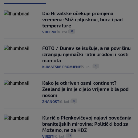
Dio Hrvatske očekuje promjena
vremena: Stižu pljuskovi, bura i pad
temperature
0
VRIJEME
6. kol.
|
|
FOTO / Dunav se isušuje, a na površinu
izranjaju njemački ratni brodovi i kosti
mamuta
1
KLIMATSKE PROMJENE
5. kol.
|
|
Kako je otkriven osmi kontinent?
Zealandija im je cijelo vrijeme bila pod
nosom
0
ZNANOST
6. kol.
|
|
Klarić o Plenkovićevoj najavi povećanja
braniteljskih mirovina: Politički bod za
Možemo, ne za HDZ
17
VIJESTI
6. kol.
|
|