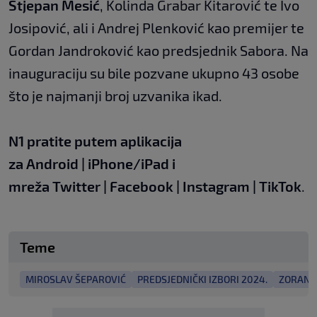
Stjepan Mesić
, Kolinda Grabar Kitarović te Ivo
Josipović, ali i Andrej Plenković kao premijer te
Gordan Jandroković kao predsjednik Sabora. Na
inauguraciju su bile pozvane ukupno 43 osobe
što je najmanji broj uzvanika ikad.
N1 pratite putem aplikacija
za
Android
|
iPhone/iPad
i
mreža
Twitter
|
Facebook
|
Instagram
|
TikTok
.
Teme
MIROSLAV ŠEPAROVIĆ
PREDSJEDNIČKI IZBORI 2024.
ZORAN 