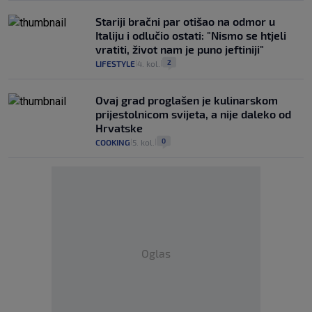
Stariji bračni par otišao na odmor u
Italiju i odlučio ostati: "Nismo se htjeli
vratiti, život nam je puno jeftiniji"
2
LIFESTYLE
4. kol.
|
|
Ovaj grad proglašen je kulinarskom
prijestolnicom svijeta, a nije daleko od
Hrvatske
0
COOKING
5. kol.
|
|
Oglas