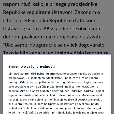
napominjući kako je prisega predsjednika
Republike regulirana Ustavom, Zakonom o
izboru predsjednika Republike i Odlukom
Ustavnog suda iz 1992. godine te običajima i
dobrom praksom koju namjerava nastaviti.
"Oko same inauguracije se uvijek dogovaralo.
Tako je bilo kada je
Ivo Josipović
bio izabran za
predsjednika, potom s
Kolindom Grabar
Brinemo o vašoj privatnosti
Kitarović
i onda sa
Zoranom Milanovićem
",
Mi i naši partneri
603
pohranjujemo osobne podatke, kao što su podaci o
rekao je Šeparović koji u povijesti odnosa s
pregledavanju ili jedinstveni identifikatori, i pristupamo im na vašem
uređaju. Odabirom opcije Prihvaćam omogućit ćete tehnologije praćenja
Milanovićem obilježenoj i vrlo "teškim"
koje podržavaju svrhe za čije pružanje mi i naši partneri obrađujemo
podatke. Ako su alati za praćenje onemogućeni, određeni sadržaj i oglasi
epizodama ne nalazi razlog i povod da se
koje vidite možda više neće biti toliko relevantni za vas. Možete se vratiti
na ovaj izbornik kako biste izmijenili svoje odabire ili povukli pristanak u
odstupi od običaja svečanog obilježavanja
bilo kojem trenutku klikom na Upravljaj postavkama poveznicu pri dnu
web-stranice [ili plutajuće ikone u donjem lijevom kutu web stranice, ako
stupanja predsjednika Republike na dužnost.
je primjenjivo]. Vaši će se odabiri primijeniti kako je opisano u dijelu Web-