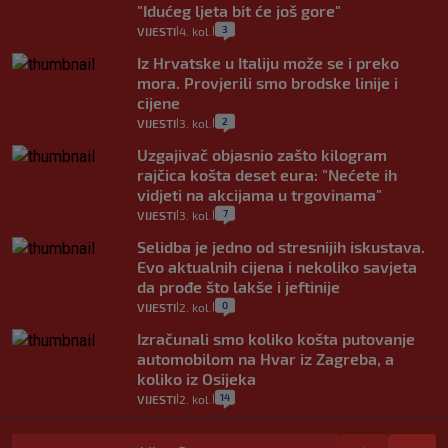
"Idućeg ljeta bit će još gore"
3
VIJESTI
4. kol.
|
|
Iz Hrvatske u Italiju može se i preko
mora. Provjerili smo brodske linije i
cijene
2
VIJESTI
3. kol.
|
|
Uzgajivač objasnio zašto kilogram
rajčica košta deset eura: "Nećete ih
vidjeti na akcijama u trgovinama"
7
VIJESTI
3. kol.
|
|
Selidba je jedno od stresnijih iskustava.
Evo aktualnih cijena i nekoliko savjeta
da prođe što lakše i jeftinije
0
VIJESTI
2. kol.
|
|
Izračunali smo koliko košta putovanje
automobilom na Hvar iz Zagreba, a
koliko iz Osijeka
14
VIJESTI
2. kol.
|
|
"Kći je otišla na more, a zaboravila