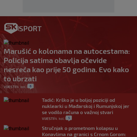
SPORT
Marušić o kolonama na autocestama:
Policija satima obavlja očevide
nesreća kao prije 50 godina. Evo kako
to ubrzati
6
VIJESTI
4. kol.
|
|
Tadić: Krško je u boljoj poziciji od
nuklearki u Mađarskoj i Rumunjskoj jer
se vodilo računa o važnoj stvari
5
VIJESTI
4. kol.
|
|
Stručnjak o prometnom kolapsu u
Konavlima na granici s Crnom Gorom: