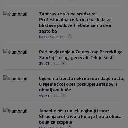
Zaboravite skupa sredstva:
Profesionalna čistačica tvrdi da za
blistave podove trebate samo dva
sastojka
0
LIFESTYLE
6. kol.
|
|
Pad povjerenja u Zelenskog: Pretekli ga
Zalužnji i drugi generali. Tek je šesti
0
SVIJET
6. kol.
|
|
Cijene na tržištu nekretnina i dalje rastu,
u Njemačkoj opet poskupjeli stanovi i
obiteljske kuće
0
SVIJET
6. kol.
|
|
Japanke nisu uvijek najbolji izbor:
Stručnjaci otkrivaju koja je ljetna obuća
bolja za stopala
0
LIFESTYLE
6. kol.
|
|