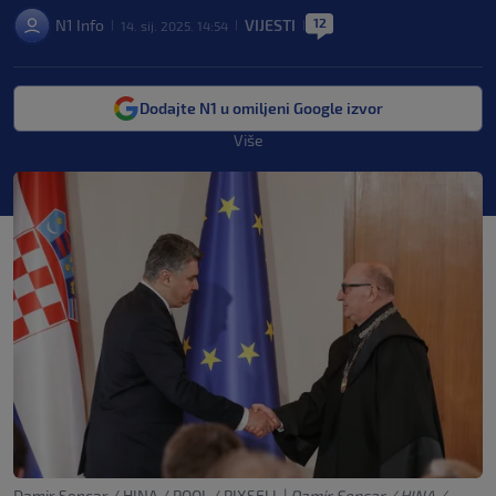
12
N1 Info
VIJESTI
14. sij. 2025. 14:54
|
|
|
Dodajte N1 u omiljeni Google izvor
Više
Damir Sencar / HINA / POOL / PIXSELL
|
Damir Sencar / HINA /