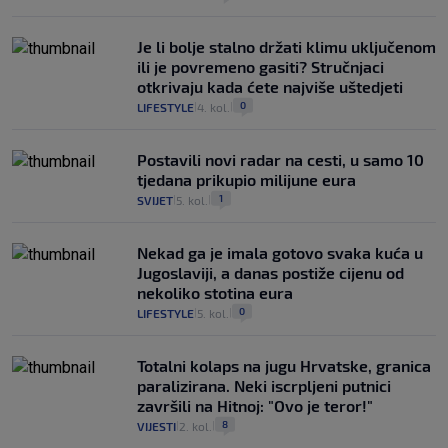
Je li bolje stalno držati klimu uključenom
ili je povremeno gasiti? Stručnjaci
otkrivaju kada ćete najviše uštedjeti
0
LIFESTYLE
4. kol.
|
|
Postavili novi radar na cesti, u samo 10
tjedana prikupio milijune eura
1
SVIJET
5. kol.
|
|
Nekad ga je imala gotovo svaka kuća u
Jugoslaviji, a danas postiže cijenu od
nekoliko stotina eura
0
LIFESTYLE
5. kol.
|
|
Totalni kolaps na jugu Hrvatske, granica
paralizirana. Neki iscrpljeni putnici
završili na Hitnoj: "Ovo je teror!"
8
VIJESTI
2. kol.
|
|