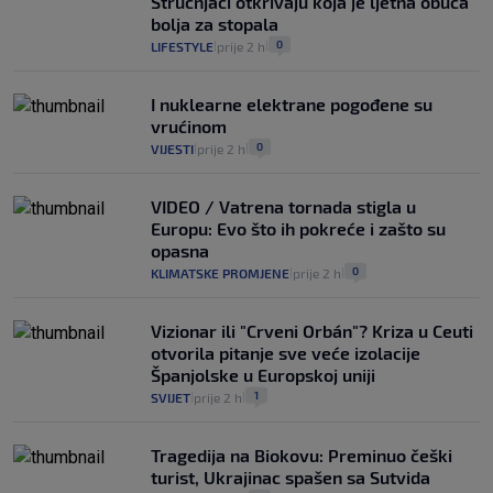
Stručnjaci otkrivaju koja je ljetna obuća
bolja za stopala
0
LIFESTYLE
prije 2 h
|
|
I nuklearne elektrane pogođene su
vrućinom
0
VIJESTI
prije 2 h
|
|
VIDEO / Vatrena tornada stigla u
Europu: Evo što ih pokreće i zašto su
opasna
0
KLIMATSKE PROMJENE
prije 2 h
|
|
Vizionar ili "Crveni Orbán"? Kriza u Ceuti
otvorila pitanje sve veće izolacije
Španjolske u Europskoj uniji
1
SVIJET
prije 2 h
|
|
Tragedija na Biokovu: Preminuo češki
turist, Ukrajinac spašen sa Sutvida