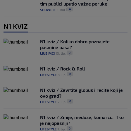
tim publici uputio važne poruke
4
SHOWBIZ
3. kol.
|
|
N1 KVIZ
N1 kviz / Koliko dobro poznajete
pasmine pasa?
0
LJUBIMCI
13. lip.
|
|
N1 kviz / Rock & Roll
0
LIFESTYLE
8. lip.
|
|
N1 kviz / Zavrtite globus i recite koji je
ovo grad?
0
LIFESTYLE
2. lip.
|
|
N1 kviz / Zmije, meduze, komarci... Tko
je najopasniji?
0
LIFESTYLE
1. lip.
|
|