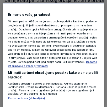
"Da nije bilo partizanskog oružja, Istra ne bi bila
hrvatska, da se Istrani nisu odazvali 1991., kada
je bilo najteže, niti Hrvatska danas ne bi bila
Brinemo o vašoj privatnosti
Mi i naši partneri
603
pohranjujemo osobne podatke, kao što su podaci o
ono što je. Tim ljudima koji su bili prvi,
pregledavanju ili jedinstveni identifikatori, i pristupamo im na vašem
uređaju. Odabirom opcije Prihvaćam omogućit ćete tehnologije praćenja
najhrabriji, najodvažniji i najdrskiji treba odati
koje podržavaju svrhe za čije pružanje mi i naši partneri obrađujemo
priznanje i reći jedno veliko hvala", istaknuo je
podatke. Ako su alati za praćenje onemogućeni, određeni sadržaj i oglasi
koje vidite možda više neće biti toliko relevantni za vas. Možete se vratiti
Milanović.
na ovaj izbornik kako biste izmijenili svoje odabire ili povukli pristanak u
bilo kojem trenutku klikom na Upravljaj postavkama poveznicu pri dnu
web-stranice [ili plutajuće ikone u donjem lijevom kutu web stranice, ako
je primjenjivo]. Vaši će se odabiri primijeniti kako je opisano u dijelu Web-
Govoreći odnosima sa Slovenijom iz hrvatske
mjesto. Za više pojedinosti pogledajte našu Politiku privatnosti.
Dodatne
informacije o vašoj privatnosti
perspektive, uz sitne probleme, dvije zemlje
Mi i naši partneri obrađujemo podatke kako bismo pružili
imaju normalne odnose i bazu na kojoj mogu
sljedeće:
graditi zajednički pristup u kojem se, dodao je,
Korištenje preciznih geolokacijskih podataka. Aktivno skeniranje
karakteristika uređaja za identifikaciju. Pohrana i/ili pristup podacima na
uređaju. Personalizirano oglašavanje i sadržaj, mjerenje oglašavanja i
mora znati tko je što i što je čije.
sadržaja, uvidi u publiku i razvoj usluga.
Popis partnera (dobavljača)