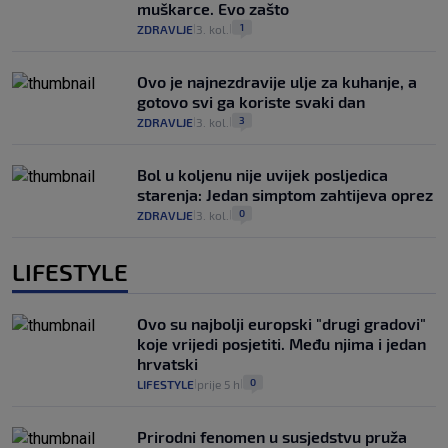
muškarce. Evo zašto
1
ZDRAVLJE
3. kol.
|
|
Ovo je najnezdravije ulje za kuhanje, a
gotovo svi ga koriste svaki dan
3
ZDRAVLJE
3. kol.
|
|
Bol u koljenu nije uvijek posljedica
starenja: Jedan simptom zahtijeva oprez
0
ZDRAVLJE
3. kol.
|
|
LIFESTYLE
Ovo su najbolji europski "drugi gradovi"
koje vrijedi posjetiti. Među njima i jedan
hrvatski
0
LIFESTYLE
prije 5 h
|
|
Prirodni fenomen u susjedstvu pruža