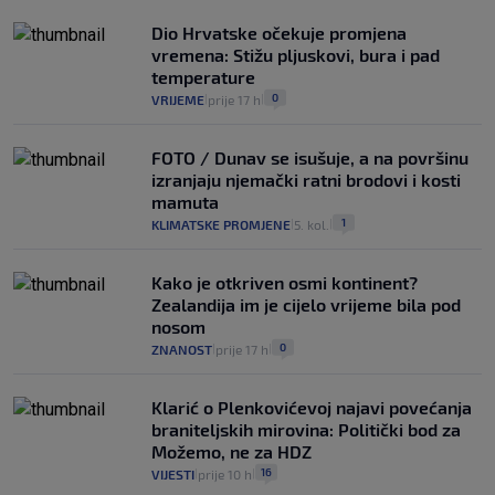
Dio Hrvatske očekuje promjena
vremena: Stižu pljuskovi, bura i pad
temperature
0
VRIJEME
prije 17 h
|
|
FOTO / Dunav se isušuje, a na površinu
izranjaju njemački ratni brodovi i kosti
mamuta
1
KLIMATSKE PROMJENE
5. kol.
|
|
Kako je otkriven osmi kontinent?
Zealandija im je cijelo vrijeme bila pod
nosom
0
ZNANOST
prije 17 h
|
|
Klarić o Plenkovićevoj najavi povećanja
braniteljskih mirovina: Politički bod za
Možemo, ne za HDZ
16
VIJESTI
prije 10 h
|
|