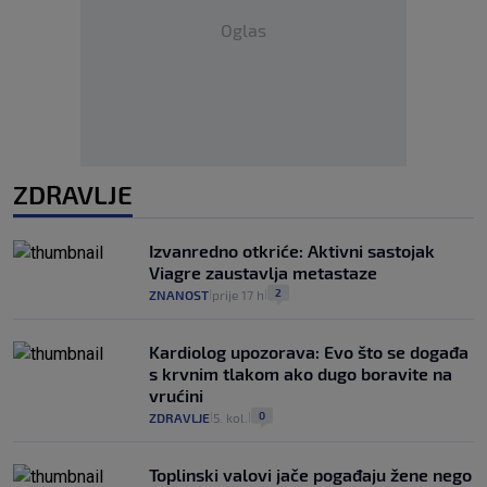
Oglas
ZDRAVLJE
Izvanredno otkriće: Aktivni sastojak
Viagre zaustavlja metastaze
2
ZNANOST
prije 17 h
|
|
Kardiolog upozorava: Evo što se događa
s krvnim tlakom ako dugo boravite na
vrućini
0
ZDRAVLJE
5. kol.
|
|
Toplinski valovi jače pogađaju žene nego