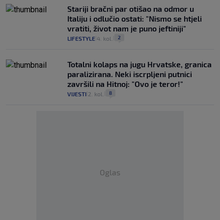
Stariji bračni par otišao na odmor u
Italiju i odlučio ostati: "Nismo se htjeli
vratiti, život nam je puno jeftiniji"
2
LIFESTYLE
4. kol.
|
|
Totalni kolaps na jugu Hrvatske, granica
paralizirana. Neki iscrpljeni putnici
završili na Hitnoj: "Ovo je teror!"
8
VIJESTI
2. kol.
|
|
Oglas