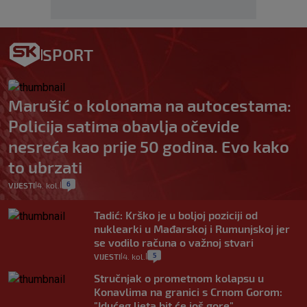
SPORT
Marušić o kolonama na autocestama:
Policija satima obavlja očevide
nesreća kao prije 50 godina. Evo kako
to ubrzati
6
VIJESTI
4. kol.
|
|
Tadić: Krško je u boljoj poziciji od
nuklearki u Mađarskoj i Rumunjskoj jer
se vodilo računa o važnoj stvari
5
VIJESTI
4. kol.
|
|
Stručnjak o prometnom kolapsu u
Konavlima na granici s Crnom Gorom:
"Idućeg ljeta bit će još gore"