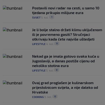
Postavili novi radar na cesti, u samo 10
tjedana prikupio milijune eura
1
SVIJET
5. kol.
|
|
Je li bolje stalno držati klimu uključenom
ili je povremeno gasiti? Stručnjaci
otkrivaju kada ćete najviše uštedjeti
0
LIFESTYLE
4. kol.
|
|
Nekad ga je imala gotovo svaka kuća u
Jugoslaviji, a danas postiže cijenu od
nekoliko stotina eura
0
LIFESTYLE
5. kol.
|
|
Ovaj grad proglašen je kulinarskom
prijestolnicom svijeta, a nije daleko od
Hrvatske
0
COOKING
5. kol.
|
|