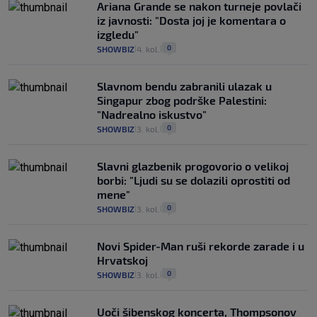
Ariana Grande se nakon turneje povlači
iz javnosti: "Dosta joj je komentara o
izgledu"
0
SHOWBIZ
4. kol.
|
|
Slavnom bendu zabranili ulazak u
Singapur zbog podrške Palestini:
"Nadrealno iskustvo"
0
SHOWBIZ
3. kol.
|
|
Slavni glazbenik progovorio o velikoj
borbi: "Ljudi su se dolazili oprostiti od
mene"
0
SHOWBIZ
3. kol.
|
|
Novi Spider-Man ruši rekorde zarade i u
Hrvatskoj
0
SHOWBIZ
3. kol.
|
|
Uoči šibenskog koncerta, Thompsonov