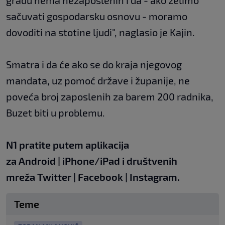
gradu nema nezaposlenih i da - ako želimo
sačuvati gospodarsku osnovu - moramo
dovoditi na stotine ljudi", naglasio je Kajin.
Smatra i da će ako se do kraja njegovog
mandata, uz pomoć države i županije, ne
poveća broj zaposlenih za barem 200 radnika,
Buzet biti u problemu.
N1 pratite putem aplikacija
za
Android
|
iPhone/iPad
i društvenih
mreža
Twitter
|
Facebook
|
Instagram.
Teme