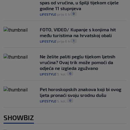
spas od vrućina, u špilji tijekom cijele
godine 11 stupnjeva
0
LIFESTYLE
prije 6 h
|
|
FOTO, VIDEO/ Kupanje s konjima hit
među turistima na hrvatskoj obali
1
LIFESTYLE
prije 6 h
|
|
Ne želite paliti peglu tijekom ljetnih
vrućina? Ovaj trik može pomoći da
odjeća ne izgleda zgužvano
0
LIFESTYLE
5. kol.
|
|
Pet horoskopskih znakova koji bi ovog
ljeta pronaći svoju srodnu dušu
0
LIFESTYLE
5. kol.
|
|
SHOWBIZ