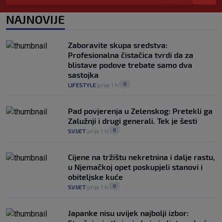
pacijenata izvan mjesta prebivališta?
1
VIJESTI
1. kol.
NAJNOVIJE
|
|
Provjerili smo "što ćemo onda" ako
Plenković na 15 dana ukine mjere: "Ne bi
Zaboravite skupa sredstva:
se dogodilo ništa. Vlada se zaljubila u te
Profesionalna čistačica tvrdi da za
intervencije"
blistave podove trebate samo dva
25
VIJESTI
30. srp.
|
|
sastojka
0
LIFESTYLE
prije 1 h
|
|
Pad povjerenja u Zelenskog: Pretekli ga
Zalužnji i drugi generali. Tek je šesti
0
SVIJET
prije 1 h
|
|
Cijene na tržištu nekretnina i dalje rastu,
u Njemačkoj opet poskupjeli stanovi i
obiteljske kuće
0
SVIJET
prije 1 h
|
|
Japanke nisu uvijek najbolji izbor: