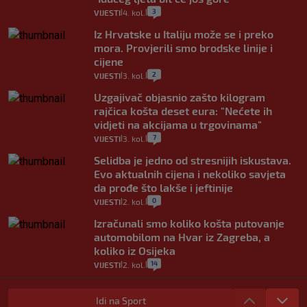
3
VIJESTI
4. kol.
|
|
Iz Hrvatske u Italiju može se i preko
mora. Provjerili smo brodske linije i
cijene
2
VIJESTI
3. kol.
|
|
Uzgajivač objasnio zašto kilogram
rajčica košta deset eura: "Nećete ih
vidjeti na akcijama u trgovinama"
7
VIJESTI
3. kol.
|
|
Selidba je jedno od stresnijih iskustava.
Evo aktualnih cijena i nekoliko savjeta
da prođe što lakše i jeftinije
0
VIJESTI
2. kol.
|
|
Izračunali smo koliko košta putovanje
automobilom na Hvar iz Zagreba, a
koliko iz Osijeka
14
VIJESTI
2. kol.
|
|
"Kći je otišla na more, a zaboravila
zdravstvenu iskaznicu". Kakva su prava
Idi na Sport