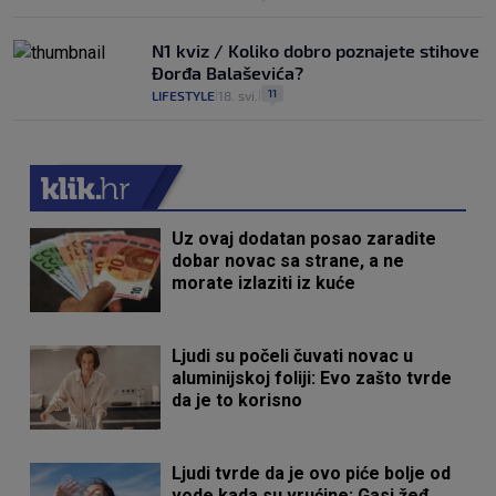
N1 kviz / Koliko dobro poznajete stihove
Đorđa Balaševića?
11
LIFESTYLE
18. svi.
|
|
Uz ovaj dodatan posao zaradite
dobar novac sa strane, a ne
morate izlaziti iz kuće
Ljudi su počeli čuvati novac u
aluminijskoj foliji: Evo zašto tvrde
da je to korisno
Ljudi tvrde da je ovo piće bolje od
vode kada su vrućine: Gasi žeđ,