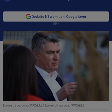
Dodajte N1 u omiljeni Google izvor
Više
Davor Javorovic/PIXSELL
|
Davor Javorovic/PIXSELL