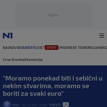
Oglas
NAJNOVIJE
VIJESTI
SVIJET
VRIJEME
N1 TEME
REGIJA
MAG
Crna Kronika
Ekonomija
"Moramo ponekad biti i sebični u
nekim stvarima, moramo se
boriti za svaki euro"
0
Hina
VIJESTI
10. ruj. 2021. 21:06
|
|
|