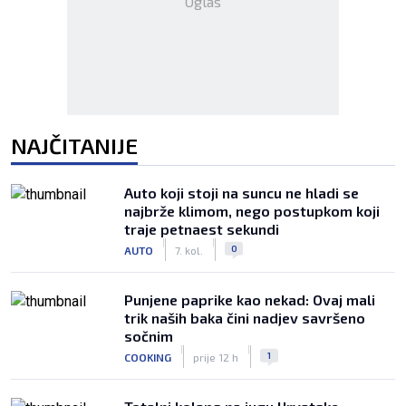
Oglas
NAJČITANIJE
Auto koji stoji na suncu ne hladi se
najbrže klimom, nego postupkom koji
traje petnaest sekundi
|
|
0
AUTO
7. kol.
Punjene paprike kao nekad: Ovaj mali
trik naših baka čini nadjev savršeno
sočnim
|
|
1
COOKING
prije 12 h