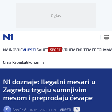
Oglas
NAJNOVIJE
VIJESTI
SVIJET
VRIJEME
N1 TEME
REGIJA
MA
Crna Kronika
Ekonomija
N1 doznaje: Ilegalni mesari u
Zagrebu trguju sumnjivim
mesom i preprodaju ćevape
0
Ana Raić
VIJESTI
16. kol. 2023. 13:39
|
|
|