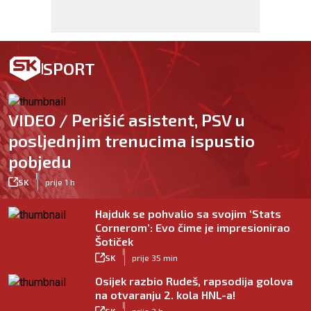
SPORT
VIDEO / Perišić asistent, PSV u
posljednjim trenucima ispustio
pobjedu
|
SK
prije 1 h
Hajduk se pohvalio sa svojim ‘Stats
Cornerom’: Evo čime je impresionirao
Šotiček
|
SK
prije 35 min
Osijek razbio Rudeš, rapsodija golova
na otvaranju 2. kola HNL-a!
|
SK
prije 2 h