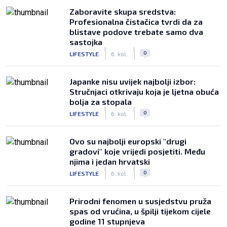
Zaboravite skupa sredstva:
Profesionalna čistačica tvrdi da za
blistave podove trebate samo dva
sastojka
|
|
0
LIFESTYLE
6. kol.
Japanke nisu uvijek najbolji izbor:
Stručnjaci otkrivaju koja je ljetna obuća
bolja za stopala
|
|
0
LIFESTYLE
6. kol.
Ovo su najbolji europski "drugi
gradovi" koje vrijedi posjetiti. Među
njima i jedan hrvatski
|
|
0
LIFESTYLE
6. kol.
Prirodni fenomen u susjedstvu pruža
spas od vrućina, u špilji tijekom cijele
godine 11 stupnjeva