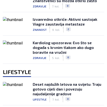
Znanstvenici su možda otkrili zašto
|
|
0
ZDRAVLJE
7. kol.
Izvanredno otkriće: Aktivni sastojak
Viagre zaustavlja metastaze
|
|
2
ZNANOST
6. kol.
Kardiolog upozorava: Evo što se
događa s krvnim tlakom ako dugo
boravite na vrućini
|
|
0
ZDRAVLJE
5. kol.
LIFESTYLE
Deset najdužih letova na svijetu: Traju
gotovo cijeli dan i povezuju
najudaljenije gradove
|
|
0
LIFESTYLE
7. kol.