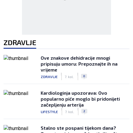
ZDRAVLJE
Ove znakove dehidracije mnogi
pripisuju umoru: Prepoznajte ih na
vrijeme
|
|
0
ZDRAVLJE
7. kol.
Kardiologinja upozorava: Ovo
popularno piće moglo bi pridonijeti
začepljenju arterija
|
|
2
LIFESTYLE
7. kol.
Stalno ste pospani tijekom dana?