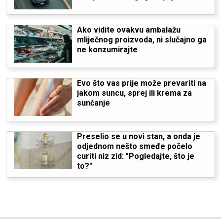
Ako vidite ovakvu ambalažu
mliječnog proizvoda, ni slučajno ga
ne konzumirajte
Evo što vas prije može prevariti na
jakom suncu, sprej ili krema za
sunčanje
Preselio se u novi stan, a onda je
odjednom nešto smeđe počelo
curiti niz zid: "Pogledajte, što je
to?"