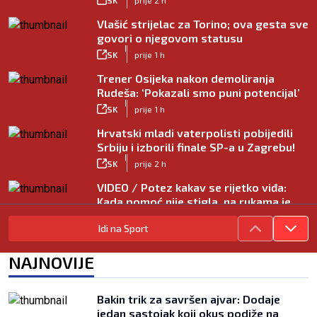
Vlašić strijelac za Torino; ova gesta sve
govori o njegovom statusu
|
SK
prije 1 h
Trener Osijeka nakon demoliranja
Rudeša: ‘Pokazali smo puni potencijal’
|
SK
prije 1 h
Hrvatski mladi vaterpolisti pobijedili
Srbiju i izborili finale SP-a u Zagrebu!
|
SK
prije 2 h
VIDEO / Potez kakav se rijetko viđa:
Kada pomoć nije stigla, na rukama je
iznio suigrača u bolovima
Idi na Sport
|
SK
prije 5 h
Vušković debitirao za Brighton:
NAJNOVIJE
Pogledajte brojke iz prvog nastupa
|
SK
prije 3 h
Bakin trik za savršen ajvar: Dodaje
Dinamo u finalu Ramljaka! Sutra protiv
jedan sastojak koji okus podiže na