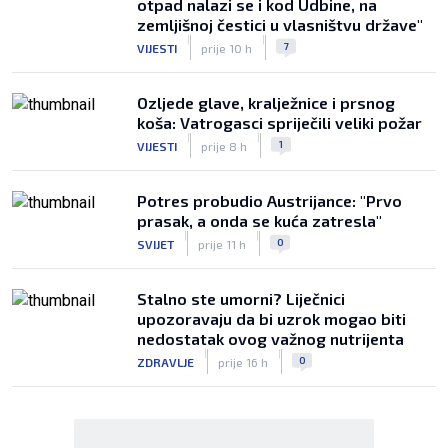
otpad nalazi se i kod Udbine, na
zemljišnoj čestici u vlasništvu države"
|
|
7
VIJESTI
prije 10 h
Ozljede glave, kralježnice i prsnog
koša: Vatrogasci spriječili veliki požar
|
|
1
VIJESTI
prije 8 h
Potres probudio Austrijance: "Prvo
prasak, a onda se kuća zatresla"
|
|
0
SVIJET
prije 11 h
Stalno ste umorni? Liječnici
upozoravaju da bi uzrok mogao biti
nedostatak ovog važnog nutrijenta
|
|
0
ZDRAVLJE
prije 16 h