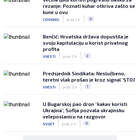
rezanje: Poznati kuhar otkriva zašto se
kune u ovu
|
|
0
COOKING
prije 1 h
Benčić: Hrvatska država dopustila je
svoju kapitulaciju u korist privatnog
profita
|
|
2
VIJESTI
prije 2 h
Predsjednik Sindikata: Neslužbeno,
teretni vlak prošao je kroz signal 'STOJ'
|
|
1
VIJESTI
prije 2 h
U Bugarskoj pao dron "kakav koristi
Ukrajina", Sofija pozvala ukrajinsku
veleposlanicu na razgovor
|
|
0
SVIJET
prije 2 h