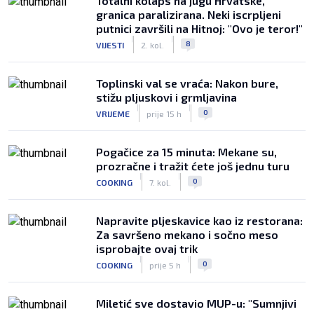
Totalni kolaps na jugu Hrvatske,
granica paralizirana. Neki iscrpljeni
putnici završili na Hitnoj: "Ovo je teror!"
|
|
8
VIJESTI
2. kol.
Toplinski val se vraća: Nakon bure,
stižu pljuskovi i grmljavina
|
|
0
VRIJEME
prije 15 h
Pogačice za 15 minuta: Mekane su,
prozračne i tražit ćete još jednu turu
|
|
0
COOKING
7. kol.
Napravite pljeskavice kao iz restorana:
Za savršeno mekano i sočno meso
isprobajte ovaj trik
|
|
0
COOKING
prije 5 h
Miletić sve dostavio MUP-u: "Sumnjivi