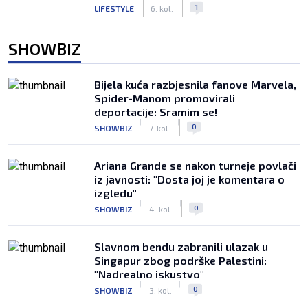
|
|
1
LIFESTYLE
6. kol.
SHOWBIZ
Bijela kuća razbjesnila fanove Marvela,
Spider-Manom promovirali
deportacije: Sramim se!
|
|
0
SHOWBIZ
7. kol.
Ariana Grande se nakon turneje povlači
iz javnosti: "Dosta joj je komentara o
izgledu"
|
|
0
SHOWBIZ
4. kol.
Slavnom bendu zabranili ulazak u
Singapur zbog podrške Palestini:
"Nadrealno iskustvo"
|
|
0
SHOWBIZ
3. kol.