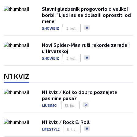
Slavni glazbenik progovorio o velikoj
borbi: "Ljudi su se dolazili oprostiti od
mene"
|
|
0
SHOWBIZ
3. kol.
Novi Spider-Man ruši rekorde zarade i
u Hrvatskoj
|
|
0
SHOWBIZ
3. kol.
N1 KVIZ
N1 kviz / Koliko dobro poznajete
pasmine pasa?
|
|
0
LJUBIMCI
13. lip.
N1 kviz / Rock & Roll
|
|
0
LIFESTYLE
8. lip.