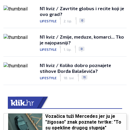
N1 kviz / Zavrtite globus i recite koji je
ovo grad?
|
|
0
LIFESTYLE
2. lip.
N1 kviz / Zmije, meduze, komarci... Tko
je najopasniji?
|
|
0
LIFESTYLE
1. lip.
N1 kviz / Koliko dobro poznajete
stihove Đorđa Balaševića?
|
|
11
LIFESTYLE
18. svi.
Vozačica tuži Mercedes jer ju je
"žigosao" znak poznate tvrtke: "To
su opekline drugog stupnja"