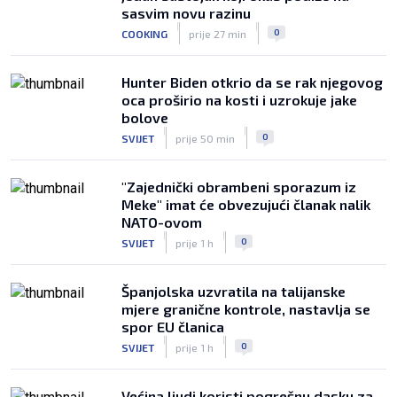
Ajaxa na glavnom terenu Maksimira
sasvim novu razinu
|
|
|
SK
prije 3 h
0
COOKING
prije 27 min
Hunter Biden otkrio da se rak njegovog
oca proširio na kosti i uzrokuje jake
bolove
|
|
0
SVIJET
prije 50 min
"Zajednički obrambeni sporazum iz
Meke" imat će obvezujući članak nalik
NATO-ovom
|
|
0
SVIJET
prije 1 h
Španjolska uzvratila na talijanske
mjere granične kontrole, nastavlja se
spor EU članica
|
|
0
SVIJET
prije 1 h
Većina ljudi koristi pogrešnu dasku za