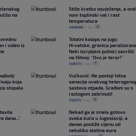
Zelenskog
Stiže kratko osvježenje, a ond
lučilo na
novi toplinski val i rast
temperatura
0
VRIJEME
7. kol.
|
|
anrednu
Totalni kolaps na jugu
n i video iz
Hrvatske, granica paralizirana
ne
Neki iscrpljeni putnici završili
na Hitnoj: "Ovo je teror!"
7
VIJESTI
2. kol.
|
|
ajbolji
Vučković: Ne postoji hitna
rivaju koja
sanacija ovakvog heterogeno
 za stopala
sastava otpada. Građani su s
razlogom zabrinuti!
17
VIJESTI
7. kol.
|
|
tavila
Nekad ga je imala gotovo
a dana..."
svaka kuća u Jugoslaviji, a
danas postiže cijenu od
nekoliko stotina eura
0