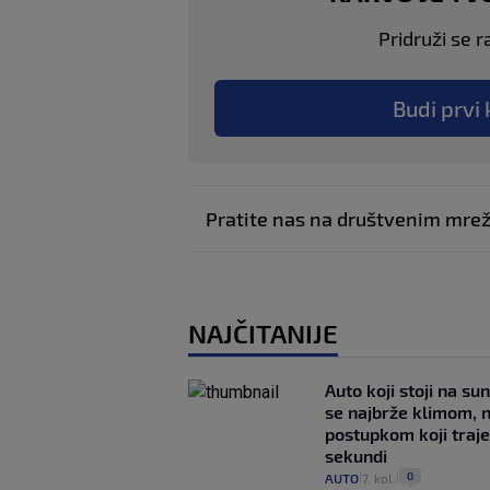
Pridruži se r
Budi prvi 
Pratite nas na društvenim mr
NAJČITANIJE
Auto koji stoji na su
se najbrže klimom, 
postupkom koji traj
sekundi
0
AUTO
7. kol.
|
|