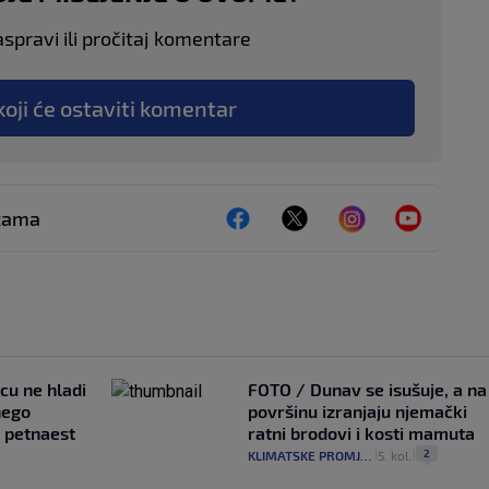
aspravi ili pročitaj komentare
koji će ostaviti komentar
ežama
ncu ne hladi
FOTO / Dunav se isušuje, a na
nego
površinu izranjaju njemački
e petnaest
ratni brodovi i kosti mamuta
2
KLIMATSKE PROMJENE
5. kol.
|
|