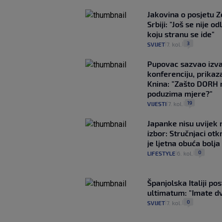
Jakovina o posjetu 
Srbiji: "Još se nije od
koju stranu se ide"
3
SVIJET
7. kol.
|
|
Pupovac sazvao izv
konferenciju, prikaza
Knina: "Zašto DORH 
poduzima mjere?"
19
VIJESTI
7. kol.
|
|
Japanke nisu uvijek n
izbor: Stručnjaci otk
je ljetna obuća bolja
0
LIFESTYLE
6. kol.
|
|
Španjolska Italiji pos
ultimatum: "Imate dv
0
SVIJET
7. kol.
|
|