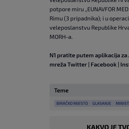
potpore miru „EUNAVFOR MED I
Rimu (3 pripadnika); i u opera
veleposlanstvu Republike Hrvat
MORH-a.
N1 pratite putem aplikacija za
mreža
Twitter
|
Facebook
|
In
Teme
BIRAČKO MJESTO
GLASANJE
MINIS
KAKVO JE TV