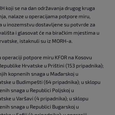
H koji se na dan održavanja drugog kruga
čnja, nalaze u operacijama potpore miru,
a u inozemstvu dostavljene su potvrde za
ališta i glasovat će na biračkim mjestima u
vatske, istaknuli su iz MORH-a.
u operaciji potpore miru KFOR na Kosovu
epublike Hrvatske u Prištini (153 pripadnika);
njih kopnenih snaga u Mađarskoj u
tske u Budimpešti (64 pripadnika); u sklopu
nih snaga u Republici Poljskoj u
ske u Varšavi (4 pripadnika); u sklopu
enih snaga u Republici Bugarskoj u
ke u Sofiji (4 pripadnika): u operaciji