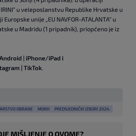
RINI” u veleposlanstvu Republike Hrvatske u
ciji Europske unije „EU NAVFOR-ATALANTA” u
ske u Madridu (1 pripadnik), priopćeno je iz
Android
|
iPhone/iPad
i
stagram
|
TikTok
.
TARSTVO OBRANE
MORH
PREDSJEDNIČKI IZBORI 2024.
OJE MIŠLJENJE O OVOME?