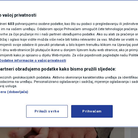
ima glasuju
MAGAZIN
N1 KOMENTAR
 vašoj privatnosti
žanih snaga RH
rtneri
603
pohranjujemo osobne podatke, kao što su podaci o pregledavanju ili jedinstveni 
KOLUMNE
o im na vašem uređaju. Odabirom opcije Prihvaćam omogućit ćete tehnologije praćenja
vrhe za čije pružanje mi i naši partneri obrađujemo podatke. Ako su alati za praćenje
0
ESTI
komentara
|
žaj i oglasi koje vidite možda više neće biti toliko relevantni za vas. Možete se vratiti n
N1(DIS)INFO
zmijenili svoje odabire ili povukli pristanak u bilo kojem trenutku klikom na Upravljaj p
i dnu web-stranice [ili plutajuće ikone u donjem lijevom kutu web stranice, ako je primje
KLIMATSKE PROMJENE
rimijeniti kako je opisano u dijelu Web-mjesto. Za više pojedinosti pogledajte našu Politi
Dodatne informacije o vašoj privatnosti
Više
FOTO
 partneri obrađujemo podatke kako bismo pružili sljedeće:
reciznih geolokacijskih podataka. Aktivno skeniranje karakteristika uređaja za identifika
p podacima na uređaju. Personalizirano oglašavanje i sadržaj, mjerenje oglašavanja i sadr
VIDEO
zvoj usluga.
era (dobavljača)
Prikaži svrhe
Prihvaćam