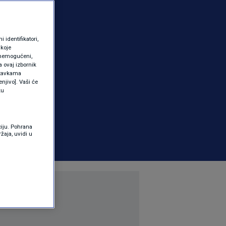
identifikatori,
 koje
 onemogućeni,
a ovaj izbornik
ostavkama
njivo]. Vaši će
ku
ciju. Pohrana
žaja, uvidi u