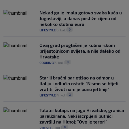
Nekad ga je imala gotovo svaka kuća u
Jugoslaviji, a danas postiže cijenu od
nekoliko stotina eura
0
LIFESTYLE
5. kol.
|
|
Ovaj grad proglašen je kulinarskom
prijestolnicom svijeta, a nije daleko od
Hrvatske
0
COOKING
5. kol.
|
|
Stariji bračni par otišao na odmor u
Italiju i odlučio ostati: "Nismo se htjeli
vratiti, život nam je puno jeftiniji"
2
LIFESTYLE
4. kol.
|
|
Totalni kolaps na jugu Hrvatske, granica
paralizirana. Neki iscrpljeni putnici
završili na Hitnoj: "Ovo je teror!"
8
VIJESTI
2. kol.
|
|