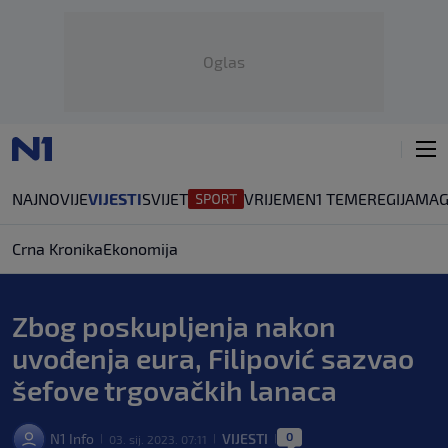
Oglas
NAJNOVIJE
VIJESTI
SVIJET
VRIJEME
N1 TEME
REGIJA
MAG
Crna Kronika
Ekonomija
Zbog poskupljenja nakon
uvođenja eura, Filipović sazvao
šefove trgovačkih lanaca
0
N1 Info
VIJESTI
03. sij. 2023. 07:11
|
|
|