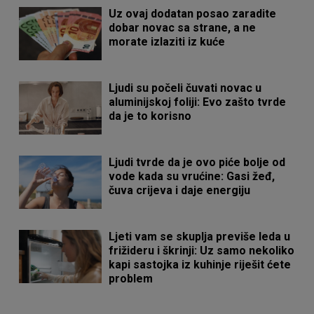
Uz ovaj dodatan posao zaradite
dobar novac sa strane, a ne
morate izlaziti iz kuće
Ljudi su počeli čuvati novac u
aluminijskoj foliji: Evo zašto tvrde
da je to korisno
Ljudi tvrde da je ovo piće bolje od
vode kada su vrućine: Gasi žeđ,
čuva crijeva i daje energiju
Ljeti vam se skuplja previše leda u
frižideru i škrinji: Uz samo nekoliko
kapi sastojka iz kuhinje riješit ćete
problem