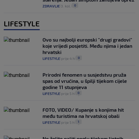
0
ZDRAVLJE
3. kol.
|
|
LIFESTYLE
Ovo su najbolji europski "drugi gradovi"
koje vrijedi posjetiti. Među njima i jedan
hrvatski
0
LIFESTYLE
prije 4 h
|
|
Prirodni fenomen u susjedstvu pruža
spas od vrućina, u špilji tijekom cijele
godine 11 stupnjeva
0
LIFESTYLE
prije 5 h
|
|
FOTO, VIDEO/ Kupanje s konjima hit
među turistima na hrvatskoj obali
1
LIFESTYLE
prije 5 h
|
|
Ne želite paliti peglu tijekom ljetnih