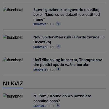
Slavni glazbenik progovorio o velikoj
borbi: "Ljudi su se dolazili oprostiti od
mene"
0
SHOWBIZ
3. kol.
|
|
Novi Spider-Man ruši rekorde zarade i u
Hrvatskoj
0
SHOWBIZ
3. kol.
|
|
Uoči šibenskog koncerta, Thompsonov
tim publici uputio važne poruke
4
SHOWBIZ
3. kol.
|
|
N1 KVIZ
N1 kviz / Koliko dobro poznajete
pasmine pasa?
0
LJUBIMCI
13. lip.
|
|