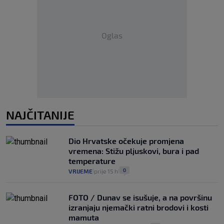
Oglas
NAJČITANIJE
Dio Hrvatske očekuje promjena
vremena: Stižu pljuskovi, bura i pad
temperature
0
VRIJEME
prije 15 h
|
|
FOTO / Dunav se isušuje, a na površinu
izranjaju njemački ratni brodovi i kosti
mamuta