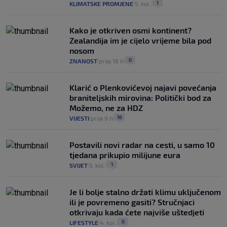
1
KLIMATSKE PROMJENE
5. kol.
|
|
Kako je otkriven osmi kontinent?
Zealandija im je cijelo vrijeme bila pod
nosom
0
ZNANOST
prije 16 h
|
|
Klarić o Plenkovićevoj najavi povećanja
braniteljskih mirovina: Politički bod za
Možemo, ne za HDZ
16
VIJESTI
prije 9 h
|
|
Postavili novi radar na cesti, u samo 10
tjedana prikupio milijune eura
1
SVIJET
5. kol.
|
|
Je li bolje stalno držati klimu uključenom
ili je povremeno gasiti? Stručnjaci
otkrivaju kada ćete najviše uštedjeti
0
LIFESTYLE
4. kol.
|
|