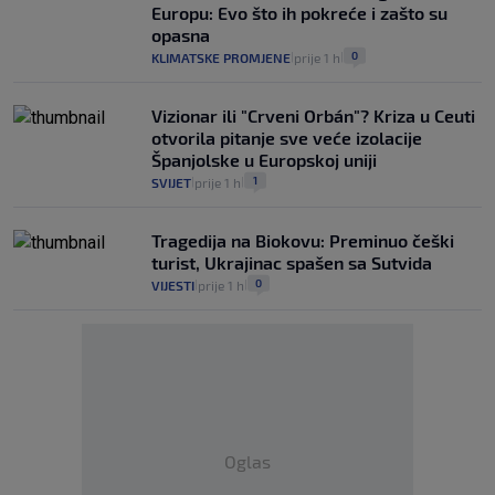
Europu: Evo što ih pokreće i zašto su
opasna
0
KLIMATSKE PROMJENE
prije 1 h
|
|
Vizionar ili "Crveni Orbán"? Kriza u Ceuti
otvorila pitanje sve veće izolacije
Španjolske u Europskoj uniji
1
SVIJET
prije 1 h
|
|
Tragedija na Biokovu: Preminuo češki
turist, Ukrajinac spašen sa Sutvida
0
VIJESTI
prije 1 h
|
|
Oglas