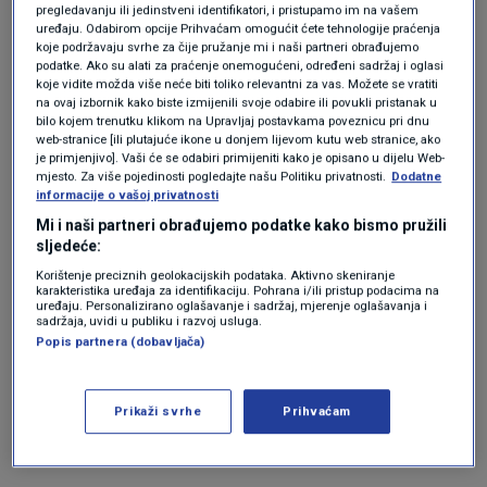
kave
pregledavanju ili jedinstveni identifikatori, i pristupamo im na vašem
uređaju. Odabirom opcije Prihvaćam omogućit ćete tehnologije praćenja
koje podržavaju svrhe za čije pružanje mi i naši partneri obrađujemo
podatke. Ako su alati za praćenje onemogućeni, određeni sadržaj i oglasi
koje vidite možda više neće biti toliko relevantni za vas. Možete se vratiti
na ovaj izbornik kako biste izmijenili svoje odabire ili povukli pristanak u
Predsjednica Udruge za zaštitu potrošača
Ana
bilo kojem trenutku klikom na Upravljaj postavkama poveznicu pri dnu
Knežević
rekla je kakve su njezine informacije
web-stranice [ili plutajuće ikone u donjem lijevom kutu web stranice, ako
je primjenjivo]. Vaši će se odabiri primijeniti kako je opisano u dijelu Web-
oko zaokruživanja cijena i posljedičnih
mjesto. Za više pojedinosti pogledajte našu Politiku privatnosti.
Dodatne
informacije o vašoj privatnosti
poskupljenja.
Mi i naši partneri obrađujemo podatke kako bismo pružili
sljedeće:
Korištenje preciznih geolokacijskih podataka. Aktivno skeniranje
“Imamo informacije s terena, ljudi se javljaju i
karakteristika uređaja za identifikaciju. Pohrana i/ili pristup podacima na
uređaju. Personalizirano oglašavanje i sadržaj, mjerenje oglašavanja i
žale. Najviša su poskupljenja oko kave, kava
sadržaja, uvidi u publiku i razvoj usluga.
Popis partnera (dobavljača)
najčešće poskupljuje. Dobili smo dojavu da je
na jednom mjestu kava skuplja za dvije kune
Prikaži svrhe
Prihvaćam
zbog tog zaokruživanja cijena”, rekla je
Knežević za Index.hr.