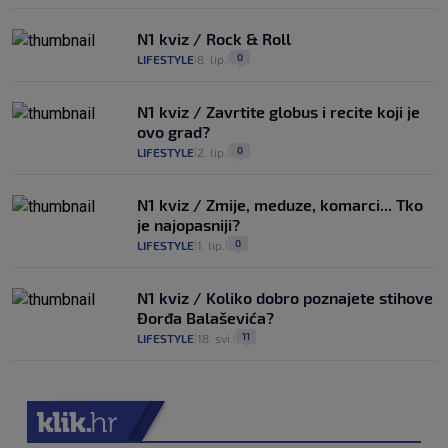
N1 kviz / Rock & Roll
0
LIFESTYLE
8. lip.
|
|
N1 kviz / Zavrtite globus i recite koji je
ovo grad?
0
LIFESTYLE
2. lip.
|
|
N1 kviz / Zmije, meduze, komarci... Tko
je najopasniji?
0
LIFESTYLE
1. lip.
|
|
N1 kviz / Koliko dobro poznajete stihove
Đorđa Balaševića?
11
LIFESTYLE
18. svi.
|
|