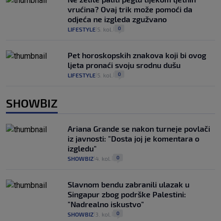
vrućina? Ovaj trik može pomoći da
odjeća ne izgleda zgužvano
0
LIFESTYLE
5. kol.
|
|
Pet horoskopskih znakova koji bi ovog
ljeta pronaći svoju srodnu dušu
0
LIFESTYLE
5. kol.
|
|
SHOWBIZ
Ariana Grande se nakon turneje povlači
iz javnosti: "Dosta joj je komentara o
izgledu"
0
SHOWBIZ
4. kol.
|
|
Slavnom bendu zabranili ulazak u
Singapur zbog podrške Palestini:
"Nadrealno iskustvo"
0
SHOWBIZ
3. kol.
|
|