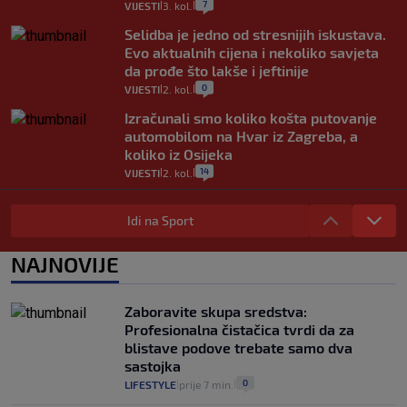
7
VIJESTI
3. kol.
|
|
Selidba je jedno od stresnijih iskustava.
Evo aktualnih cijena i nekoliko savjeta
da prođe što lakše i jeftinije
0
VIJESTI
2. kol.
|
|
Izračunali smo koliko košta putovanje
automobilom na Hvar iz Zagreba, a
koliko iz Osijeka
14
VIJESTI
2. kol.
|
|
"Kći je otišla na more, a zaboravila
zdravstvenu iskaznicu". Kakva su prava
Idi na Sport
pacijenata izvan mjesta prebivališta?
1
VIJESTI
1. kol.
NAJNOVIJE
|
|
Provjerili smo "što ćemo onda" ako
Plenković na 15 dana ukine mjere: "Ne bi
Zaboravite skupa sredstva:
se dogodilo ništa. Vlada se zaljubila u te
Profesionalna čistačica tvrdi da za
intervencije"
blistave podove trebate samo dva
25
VIJESTI
30. srp.
|
|
sastojka
0
LIFESTYLE
prije 7 min.
|
|