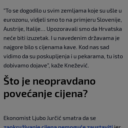
“To se dogodilo u svim zemljama koje su ušle u
eurozonu, vidjeli smo to na primjeru Slovenije,
Austrije, Italije… Upozoravali smo da Hrvatska
neće biti izuzetak. I u navedenim državama je
najgore bilo s cijenama kave. Kod nas sad
vidimo da su poskupljenja i u pekarama, tu isto
dobivamo dojave”, kaže Knežević.
Što je neopravdano
povećanje cijena?
Ekonomist Ljubo Jurčić smatra da se
zaokruživanje cijena nemoguće zaustaviti
jer