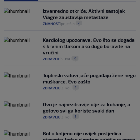
Izvanredno otkriće: Aktivni sastojak
Viagre zaustavlja metastaze
2
ZNANOST
prije 6 h
|
|
Kardiolog upozorava: Evo što se događa
s krvnim tlakom ako dugo boravite na
vrućini
0
ZDRAVLJE
5. kol.
|
|
Toplinski valovi jače pogađaju žene nego
muškarce. Evo zašto
1
ZDRAVLJE
3. kol.
|
|
Ovo je najnezdravije ulje za kuhanje, a
gotovo svi ga koriste svaki dan
3
ZDRAVLJE
3. kol.
|
|
Bol u koljenu nije uvijek posljedica
starenja: Jedan simptom zahtijeva oprez