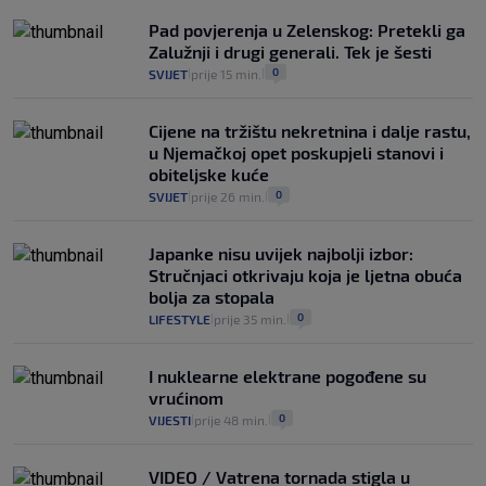
Pad povjerenja u Zelenskog: Pretekli ga
Zalužnji i drugi generali. Tek je šesti
0
SVIJET
prije 15 min.
|
|
Cijene na tržištu nekretnina i dalje rastu,
u Njemačkoj opet poskupjeli stanovi i
obiteljske kuće
0
SVIJET
prije 26 min.
|
|
Japanke nisu uvijek najbolji izbor:
Stručnjaci otkrivaju koja je ljetna obuća
bolja za stopala
0
LIFESTYLE
prije 35 min.
|
|
I nuklearne elektrane pogođene su
vrućinom
0
VIJESTI
prije 48 min.
|
|
VIDEO / Vatrena tornada stigla u