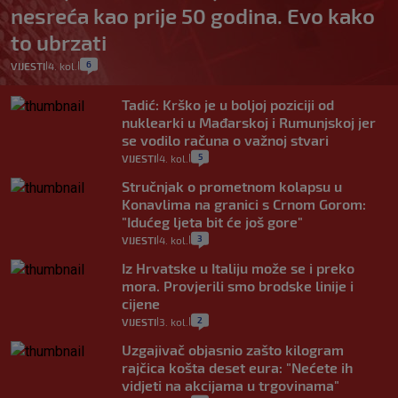
nesreća kao prije 50 godina. Evo kako
to ubrzati
6
VIJESTI
4. kol.
|
|
Tadić: Krško je u boljoj poziciji od
nuklearki u Mađarskoj i Rumunjskoj jer
se vodilo računa o važnoj stvari
5
VIJESTI
4. kol.
|
|
Stručnjak o prometnom kolapsu u
Konavlima na granici s Crnom Gorom:
"Idućeg ljeta bit će još gore"
3
VIJESTI
4. kol.
|
|
Iz Hrvatske u Italiju može se i preko
mora. Provjerili smo brodske linije i
cijene
2
VIJESTI
3. kol.
|
|
Uzgajivač objasnio zašto kilogram
rajčica košta deset eura: "Nećete ih
vidjeti na akcijama u trgovinama"