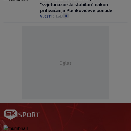
"svjetonazorski stabilan" nakon
prihvaćanja Plenkovićeve ponude
11
VIJESTI
8. kol.
|
|
Oglas
SPORT