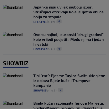
Japanke nisu uvijek najbolji izbor:
Stručnjaci otkrivaju koja je ljetna obuća
bolja za stopala
0
LIFESTYLE
6. kol.
|
|
Ovo su najbolji europski "drugi gradovi"
koje vrijedi posjetiti. Među njima i jedan
hrvatski
0
LIFESTYLE
6. kol.
|
|
SHOWBIZ
Tihi "rat": Pjesme Taylor Swift uklonjene
iz objava Bijele kuće i Trumpove
kampanje
2
SHOWBIZ
prije 5 h
|
|
Bijela kuća razbjesnila fanove Marvela,
Spider-Manom promovirali deportacije: