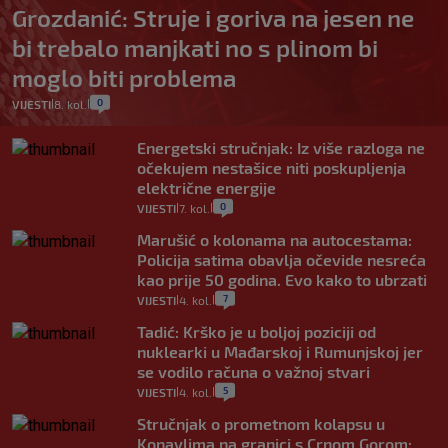
Grozdanić: Struje i goriva na jesen ne
bi trebalo manjkati no s plinom bi
moglo biti problema
0
VIJESTI
8. kol.
|
|
Energetski stručnjak: Iz više razloga ne
očekujem nestašice niti poskupljenja
električne energije
0
VIJESTI
7. kol.
|
|
Marušić o kolonama na autocestama:
Policija satima obavlja očevide nesreća
kao prije 50 godina. Evo kako to ubrzati
7
VIJESTI
4. kol.
|
|
Tadić: Krško je u boljoj poziciji od
nuklearki u Mađarskoj i Rumunjskoj jer
se vodilo računa o važnoj stvari
5
VIJESTI
4. kol.
|
|
Stručnjak o prometnom kolapsu u
Konavlima na granici s Crnom Gorom: