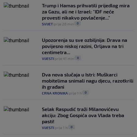
Trump i Hamas prihvatili prijedlog mira
za Gazu, ali ne i Izrael: "IDF neće
provesti nikakvo povlačenje..."
0
SVIJET
prije 28 min
|
|
Upozorenja su sve ozbiljnija: Drava na
povijesno niskoj razini, Orljava na tri
centimetra...
0
VIJESTI
prije 41 min
|
|
Dva nova slučaja u Istri: Muškarci
mobitelima snimali nagu djecu, razotkrili
ih građani
0
CRNA KRONIKA
prije 1 h
|
|
Selak Raspudić traži Milanovićevu
akciju: Zbog Gospića ova Vlada treba
pasti!
0
VIJESTI
prije 1 h
|
|