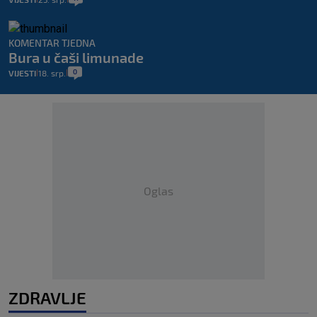
KOMENTAR TJEDNA
Bura u čaši limunade
0
VIJESTI
18. srp.
|
|
Oglas
ZDRAVLJE