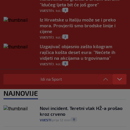
"Idućeg ljeta bit će još gore"
3
VIJESTI
4. kol.
|
|
Iz Hrvatske u Italiju može se i preko
mora. Provjerili smo brodske linije i
cijene
2
VIJESTI
3. kol.
|
|
Uzgajivač objasnio zašto kilogram
rajčica košta deset eura: "Nećete ih
vidjeti na akcijama u trgovinama"
8
VIJESTI
3. kol.
|
|
Selidba je jedno od stresnijih iskustava.
Evo aktualnih cijena i nekoliko savjeta
Idi na Sport
da prođe što lakše i jeftinije
0
VIJESTI
2. kol.
NAJNOVIJE
|
|
Izračunali smo koliko košta putovanje
automobilom na Hvar iz Zagreba, a
Novi incident. Teretni vlak HŽ-a prošao
koliko iz Osijeka
kroz crveno
14
VIJESTI
2. kol.
|
|
0
VIJESTI
prije 12 min
|
|