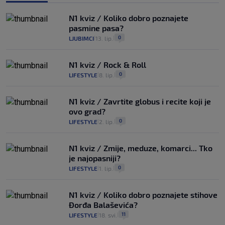
N1 kviz / Koliko dobro poznajete
pasmine pasa?
0
LJUBIMCI
13. lip.
|
|
N1 kviz / Rock & Roll
0
LIFESTYLE
8. lip.
|
|
N1 kviz / Zavrtite globus i recite koji je
ovo grad?
0
LIFESTYLE
2. lip.
|
|
N1 kviz / Zmije, meduze, komarci... Tko
je najopasniji?
0
LIFESTYLE
1. lip.
|
|
N1 kviz / Koliko dobro poznajete stihove
Đorđa Balaševića?
11
LIFESTYLE
18. svi.
|
|