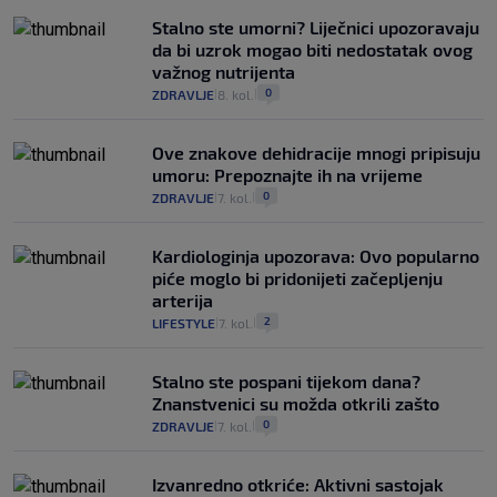
Stalno ste umorni? Liječnici upozoravaju
da bi uzrok mogao biti nedostatak ovog
važnog nutrijenta
0
ZDRAVLJE
8. kol.
|
|
Ove znakove dehidracije mnogi pripisuju
umoru: Prepoznajte ih na vrijeme
0
ZDRAVLJE
7. kol.
|
|
Kardiologinja upozorava: Ovo popularno
piće moglo bi pridonijeti začepljenju
arterija
2
LIFESTYLE
7. kol.
|
|
Stalno ste pospani tijekom dana?
Znanstvenici su možda otkrili zašto
0
ZDRAVLJE
7. kol.
|
|
Izvanredno otkriće: Aktivni sastojak