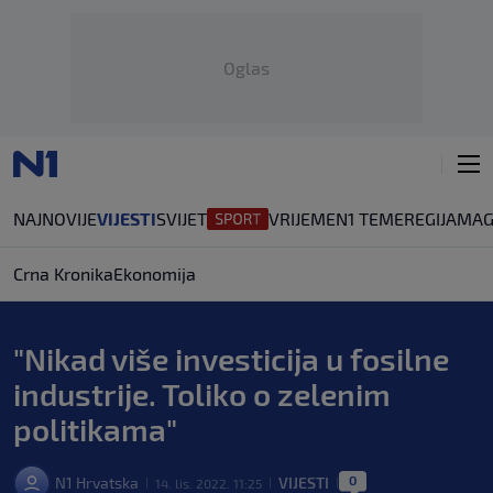
Oglas
NAJNOVIJE
VIJESTI
SVIJET
VRIJEME
N1 TEME
REGIJA
MAG
Crna Kronika
Ekonomija
"Nikad više investicija u fosilne
industrije. Toliko o zelenim
politikama"
0
N1 Hrvatska
VIJESTI
14. lis. 2022. 11:25
|
|
|