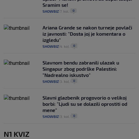
Sramim se!
0
SHOWBIZ
7. kol.
|
|
Ariana Grande se nakon turneje povlači
iz javnosti: "Dosta joj je komentara o
izgledu"
0
SHOWBIZ
4. kol.
|
|
Slavnom bendu zabranili ulazak u
Singapur zbog podrške Palestini:
"Nadrealno iskustvo"
0
SHOWBIZ
3. kol.
|
|
Slavni glazbenik progovorio o velikoj
borbi: "Ljudi su se dolazili oprostiti od
mene"
0
SHOWBIZ
3. kol.
|
|
N1 KVIZ