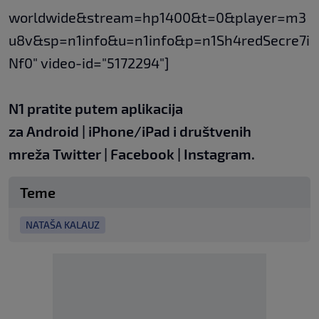
worldwide&stream=hp1400&t=0&player=m3
u8v&sp=n1info&u=n1info&p=n1Sh4redSecre7i
Nf0" video-id="5172294"]
N1 pratite putem aplikacija
za
Android
|
iPhone/iPad
i društvenih
mreža
Twitter
|
Facebook
|
Instagram.
Teme
NATAŠA KALAUZ