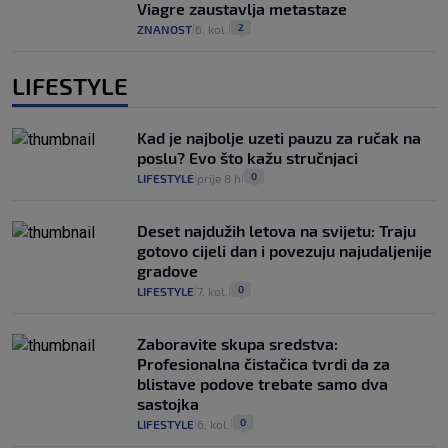
Viagre zaustavlja metastaze
2
ZNANOST
6. kol.
|
|
LIFESTYLE
Kad je najbolje uzeti pauzu za ručak na
poslu? Evo što kažu stručnjaci
0
LIFESTYLE
prije 8 h
|
|
Deset najdužih letova na svijetu: Traju
gotovo cijeli dan i povezuju najudaljenije
gradove
0
LIFESTYLE
7. kol.
|
|
Zaboravite skupa sredstva:
Profesionalna čistačica tvrdi da za
blistave podove trebate samo dva
sastojka
0
LIFESTYLE
6. kol.
|
|