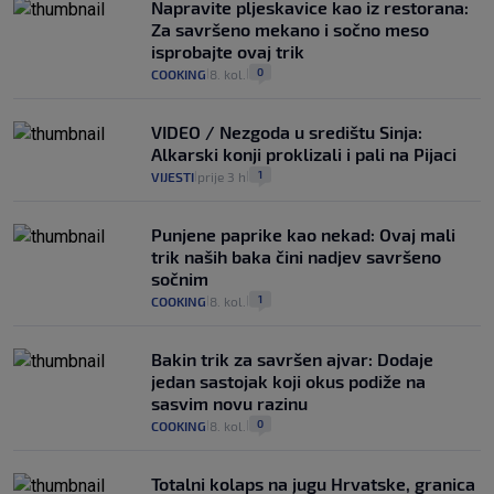
Napravite pljeskavice kao iz restorana:
Za savršeno mekano i sočno meso
isprobajte ovaj trik
0
COOKING
8. kol.
|
|
VIDEO / Nezgoda u središtu Sinja:
Alkarski konji proklizali i pali na Pijaci
1
VIJESTI
prije 3 h
|
|
Punjene paprike kao nekad: Ovaj mali
trik naših baka čini nadjev savršeno
sočnim
1
COOKING
8. kol.
|
|
Bakin trik za savršen ajvar: Dodaje
jedan sastojak koji okus podiže na
sasvim novu razinu
0
COOKING
8. kol.
|
|
Totalni kolaps na jugu Hrvatske, granica