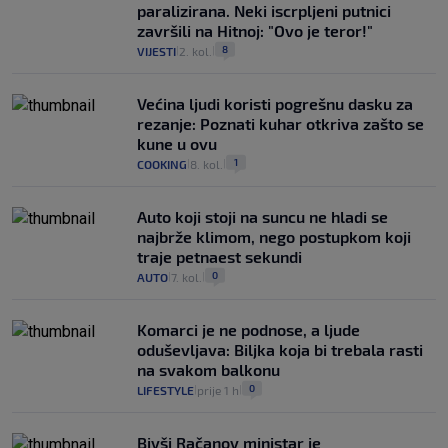
paralizirana. Neki iscrpljeni putnici
završili na Hitnoj: "Ovo je teror!"
8
VIJESTI
2. kol.
|
|
Većina ljudi koristi pogrešnu dasku za
rezanje: Poznati kuhar otkriva zašto se
kune u ovu
1
COOKING
8. kol.
|
|
Auto koji stoji na suncu ne hladi se
najbrže klimom, nego postupkom koji
traje petnaest sekundi
0
AUTO
7. kol.
|
|
Komarci je ne podnose, a ljude
oduševljava: Biljka koja bi trebala rasti
na svakom balkonu
0
LIFESTYLE
prije 1 h
|
|
Bivši Račanov ministar je