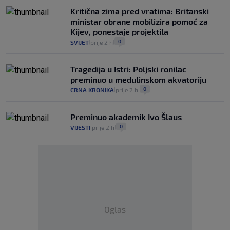
Kritična zima pred vratima: Britanski
ministar obrane mobilizira pomoć za
Kijev, ponestaje projektila
0
SVIJET
prije 2 h
|
|
Tragedija u Istri: Poljski ronilac
preminuo u medulinskom akvatoriju
0
CRNA KRONIKA
prije 2 h
|
|
Preminuo akademik Ivo Šlaus
0
VIJESTI
prije 2 h
|
|
Oglas