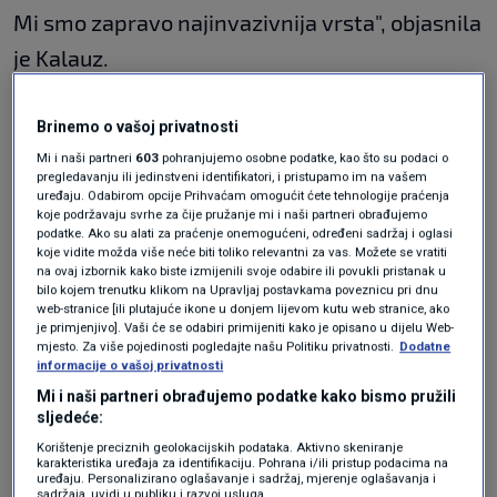
Mi smo zapravo najinvazivnija vrsta", objasnila
je Kalauz.
Ris je u Hrvatskoj pred
Brinemo o vašoj privatnosti
izumiranjem
Mi i naši partneri
603
pohranjujemo osobne podatke, kao što su podaci o
pregledavanju ili jedinstveni identifikatori, i pristupamo im na vašem
uređaju. Odabirom opcije Prihvaćam omogućit ćete tehnologije praćenja
koje podržavaju svrhe za čije pružanje mi i naši partneri obrađujemo
podatke. Ako su alati za praćenje onemogućeni, određeni sadržaj i oglasi
koje vidite možda više neće biti toliko relevantni za vas. Možete se vratiti
Istaknula je da su slatkovodni sustavi u
na ovaj izbornik kako biste izmijenili svoje odabire ili povukli pristanak u
bilo kojem trenutku klikom na Upravljaj postavkama poveznicu pri dnu
Hrvatskoj najugroženiji.
web-stranice [ili plutajuće ikone u donjem lijevom kutu web stranice, ako
je primjenjivo]. Vaši će se odabiri primijeniti kako je opisano u dijelu Web-
mjesto. Za više pojedinosti pogledajte našu Politiku privatnosti.
Dodatne
"Imamo gubitak od preko 80% vrsta. Govorimo
informacije o vašoj privatnosti
Mi i naši partneri obrađujemo podatke kako bismo pružili
o rijekama i slatkovodnim staništama.
sljedeće:
Alarmantan je pad vrsta. Ponajviše zbog
Korištenje preciznih geolokacijskih podataka. Aktivno skeniranje
karakteristika uređaja za identifikaciju. Pohrana i/ili pristup podacima na
hidrocentrala, brana, preusmjeravanja rijeka",
uređaju. Personalizirano oglašavanje i sadržaj, mjerenje oglašavanja i
sadržaja, uvidi u publiku i razvoj usluga.