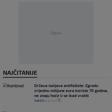
Oglas
NAJČITANIJE
Država iseljava antifašiste: Zgradu
vrijednu milijune eura koriste 70 godina,
ne znaju hoće li se ikad vratiti
1
VIJESTI
prije 6 h
|
|