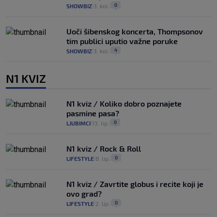
0
SHOWBIZ
3. kol.
|
|
Uoči šibenskog koncerta, Thompsonov
tim publici uputio važne poruke
4
SHOWBIZ
3. kol.
|
|
N1 KVIZ
N1 kviz / Koliko dobro poznajete
pasmine pasa?
0
LJUBIMCI
13. lip.
|
|
N1 kviz / Rock & Roll
0
LIFESTYLE
8. lip.
|
|
N1 kviz / Zavrtite globus i recite koji je
ovo grad?
0
LIFESTYLE
2. lip.
|
|