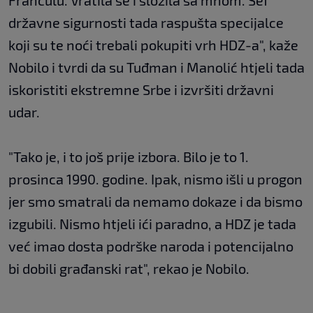
Frančulu. Vratila se i složila sa mnom. Šef
državne sigurnosti tada raspušta specijalce
koji su te noći trebali pokupiti vrh HDZ-a", kaže
Nobilo i tvrdi da su Tuđman i Manolić htjeli tada
iskoristiti ekstremne Srbe i izvršiti državni
udar.
"Tako je, i to još prije izbora. Bilo je to 1.
prosinca 1990. godine. Ipak, nismo išli u progon
jer smo smatrali da nemamo dokaze i da bismo
izgubili. Nismo htjeli ići paradno, a HDZ je tada
već imao dosta podrške naroda i potencijalno
bi dobili građanski rat", rekao je Nobilo.