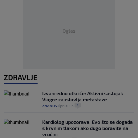
Oglas
ZDRAVLJE
Izvanredno otkriće: Aktivni sastojak
Viagre zaustavlja metastaze
1
ZNANOST
prije 3 h
|
|
Kardiolog upozorava: Evo što se događa
s krvnim tlakom ako dugo boravite na
vrućini