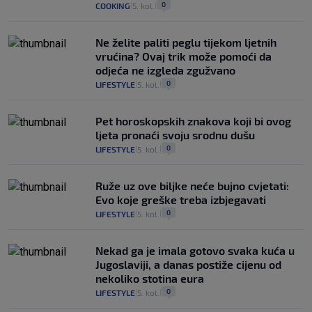
0
COOKING
5. kol.
|
|
Ne želite paliti peglu tijekom ljetnih
vrućina? Ovaj trik može pomoći da
odjeća ne izgleda zgužvano
0
LIFESTYLE
5. kol.
|
|
Pet horoskopskih znakova koji bi ovog
ljeta pronaći svoju srodnu dušu
0
LIFESTYLE
5. kol.
|
|
Ruže uz ove biljke neće bujno cvjetati:
Evo koje greške treba izbjegavati
0
LIFESTYLE
5. kol.
|
|
Nekad ga je imala gotovo svaka kuća u
Jugoslaviji, a danas postiže cijenu od
nekoliko stotina eura
0
LIFESTYLE
5. kol.
|
|