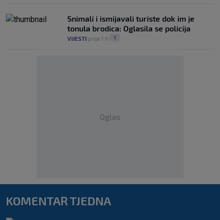
Snimali i ismijavali turiste dok im je
tonula brodica: Oglasila se policija
1
VIJESTI
prije 1 h
|
|
Oglas
KOMENTAR TJEDNA