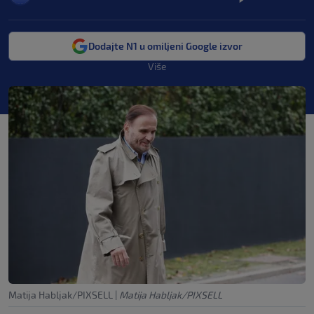
Dodajte N1 u omiljeni Google izvor
Više
Matija Habljak/PIXSELL
|
Matija Habljak/PIXSELL