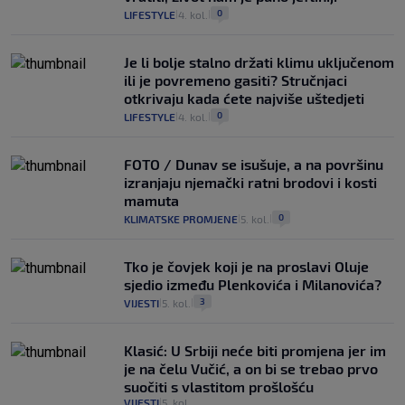
0
LIFESTYLE
4. kol.
|
|
Je li bolje stalno držati klimu uključenom
ili je povremeno gasiti? Stručnjaci
otkrivaju kada ćete najviše uštedjeti
0
LIFESTYLE
4. kol.
|
|
FOTO / Dunav se isušuje, a na površinu
izranjaju njemački ratni brodovi i kosti
mamuta
0
KLIMATSKE PROMJENE
5. kol.
|
|
Tko je čovjek koji je na proslavi Oluje
sjedio između Plenkovića i Milanovića?
3
VIJESTI
5. kol.
|
|
Klasić: U Srbiji neće biti promjena jer im
je na čelu Vučić, a on bi se trebao prvo
suočiti s vlastitom prošlošću
VIJESTI
5. kol.
|