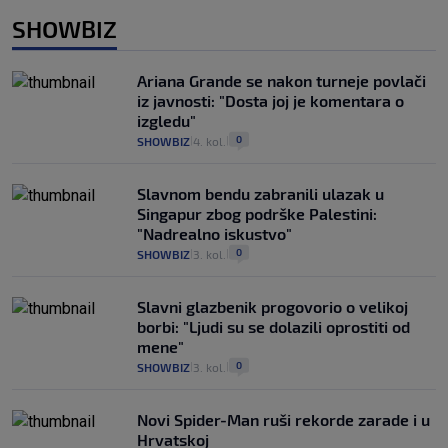
SHOWBIZ
Ariana Grande se nakon turneje povlači
iz javnosti: "Dosta joj je komentara o
izgledu"
0
SHOWBIZ
4. kol.
|
|
Slavnom bendu zabranili ulazak u
Singapur zbog podrške Palestini:
"Nadrealno iskustvo"
0
SHOWBIZ
3. kol.
|
|
Slavni glazbenik progovorio o velikoj
borbi: "Ljudi su se dolazili oprostiti od
mene"
0
SHOWBIZ
3. kol.
|
|
Novi Spider-Man ruši rekorde zarade i u
Hrvatskoj