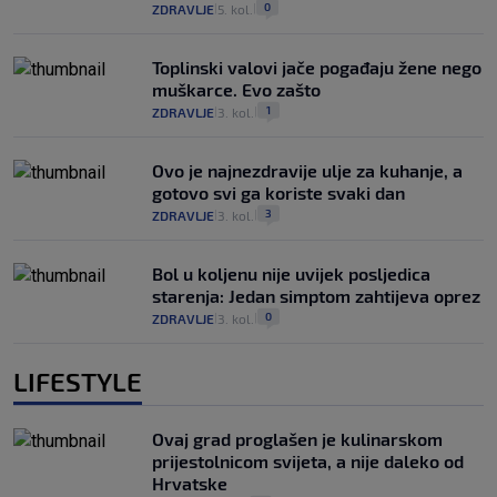
0
ZDRAVLJE
5. kol.
|
|
Toplinski valovi jače pogađaju žene nego
muškarce. Evo zašto
1
ZDRAVLJE
3. kol.
|
|
Ovo je najnezdravije ulje za kuhanje, a
gotovo svi ga koriste svaki dan
3
ZDRAVLJE
3. kol.
|
|
Bol u koljenu nije uvijek posljedica
starenja: Jedan simptom zahtijeva oprez
0
ZDRAVLJE
3. kol.
|
|
LIFESTYLE
Ovaj grad proglašen je kulinarskom
prijestolnicom svijeta, a nije daleko od
Hrvatske