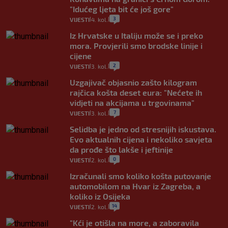
"Idućeg ljeta bit će još gore"
3
VIJESTI
4. kol.
|
|
Iz Hrvatske u Italiju može se i preko
mora. Provjerili smo brodske linije i
cijene
2
VIJESTI
3. kol.
|
|
Uzgajivač objasnio zašto kilogram
rajčica košta deset eura: "Nećete ih
vidjeti na akcijama u trgovinama"
7
VIJESTI
3. kol.
|
|
Selidba je jedno od stresnijih iskustava.
Evo aktualnih cijena i nekoliko savjeta
da prođe što lakše i jeftinije
0
VIJESTI
2. kol.
|
|
Izračunali smo koliko košta putovanje
automobilom na Hvar iz Zagreba, a
koliko iz Osijeka
14
VIJESTI
2. kol.
|
|
"Kći je otišla na more, a zaboravila