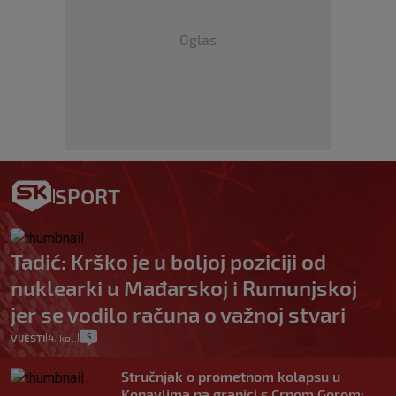
Oglas
SPORT
Tadić: Krško je u boljoj poziciji od
nuklearki u Mađarskoj i Rumunjskoj
jer se vodilo računa o važnoj stvari
5
VIJESTI
4. kol.
|
|
Stručnjak o prometnom kolapsu u
Konavlima na granici s Crnom Gorom: