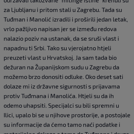
održavali takozvane "mitinge istine" krenuli su
za Ljubljanu i pritom stali u Zagrebu. Tada su
Tuđman i Manolić izradili i proširili jedan letak,
vrlo pažljivo napisan jer se između redova
nalazio poziv na ustanak, da se sruši vlast i
napadnu ti Srbi. Tako su vjerojatno htjeli
preuzeti vlast u Hrvatskoj. Ja sam tada bio
dežuran na Županijskom sudu u Zagrebu da
možemo brzo donositi odluke. Oko deset sati
dolaze mi iz državne sigurnosti s prijavama
protiv Tuđmana i Manolića. Htjeli su da ih
odemo uhapsiti. Specijalci su bili spremni u
Ilici, upalo bi se u njihove prostorije, a postojale
su informacije da ćemo tamo naći podatke i