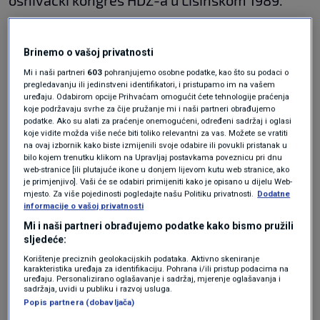
osnivački kongres HDZ-a u Lisinskom 1989.
godine na kojem je Tuđman, između ostalog,
rekao i da "NDH nije bila samo fašistička
Brinemo o vašoj privatnosti
tvorevina, nego i izraz želje hrvatskog naroda
Mi i naši partneri
603
pohranjujemo osobne podatke, kao što su podaci o
pregledavanju ili jedinstveni identifikatori, i pristupamo im na vašem
za samostalnom državom".
uređaju. Odabirom opcije Prihvaćam omogućit ćete tehnologije praćenja
koje podržavaju svrhe za čije pružanje mi i naši partneri obrađujemo
podatke. Ako su alati za praćenje onemogućeni, određeni sadržaj i oglasi
koje vidite možda više neće biti toliko relevantni za vas. Možete se vratiti
"Nakon što sam 1986. godine odradio
na ovaj izbornik kako biste izmijenili svoje odabire ili povukli pristanak u
Artukovića, postao sam šef Kaznenog odjela
bilo kojem trenutku klikom na Upravljaj postavkama poveznicu pri dnu
web-stranice [ili plutajuće ikone u donjem lijevom kutu web stranice, ako
zagrebačkog Okružnog tužilaštva i od tog
je primjenjivo]. Vaši će se odabiri primijeniti kako je opisano u dijelu Web-
mjesto. Za više pojedinosti pogledajte našu Politiku privatnosti.
Dodatne
momenta pa sve do 1992. svi najteži predmeti
informacije o vašoj privatnosti
su bili moji. Frančula je tada bio javni tužilac
Mi i naši partneri obrađujemo podatke kako bismo pružili
sljedeće:
Hrvatske. Uvijek je bio miran i razuman. Prije
Korištenje preciznih geolokacijskih podataka. Aktivno skeniranje
karakteristika uređaja za identifikaciju. Pohrana i/ili pristup podacima na
njega na toj je poziciji bio Bogumil Zuccon,
uređaju. Personalizirano oglašavanje i sadržaj, mjerenje oglašavanja i
sadržaja, uvidi u publiku i razvoj usluga.
također Istrijan, no on je bio žestok. Frančula
Popis partnera (dobavljača)