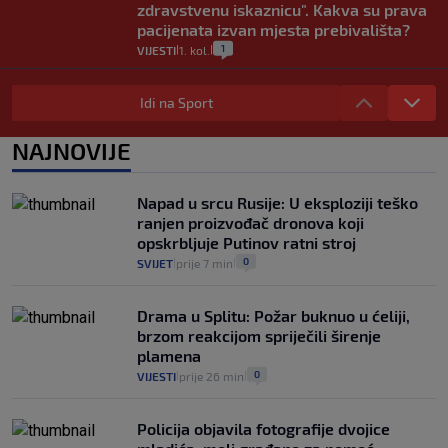
zdravstvenu iskaznicu". Kakva su prava
pacijenata izvan mjesta prebivališta?
1
VIJESTI
1. kol.
|
|
Provjerili smo "što ćemo onda" ako
Plenković na 15 dana ukine mjere: "Ne bi
Idi na Sport
se dogodilo ništa. Vlada se zaljubila u te
intervencije"
NAJNOVIJE
25
VIJESTI
30. srp.
|
|
Analitičar o Mostu: Oni su u yin-yang
Napad u srcu Rusije: U eksploziji teško
poziciji i imaju drugog najpoznatijeg
ranjen proizvođač dronova koji
bravara u povijesti Hrvatske
opskrbljuje Putinov ratni stroj
16
VIJESTI
30. srp.
|
|
0
SVIJET
prije 7 min
|
|
Drama u Splitu: Požar buknuo u ćeliji,
brzom reakcijom spriječili širenje
plamena
0
VIJESTI
prije 26 min
|
|
Policija objavila fotografije dvojice