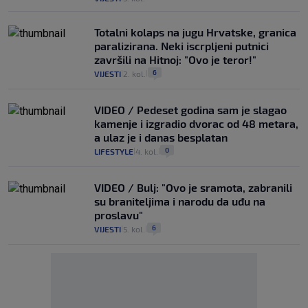
Totalni kolaps na jugu Hrvatske, granica
paralizirana. Neki iscrpljeni putnici
završili na Hitnoj: "Ovo je teror!"
6
VIJESTI
2. kol.
|
|
VIDEO / Pedeset godina sam je slagao
kamenje i izgradio dvorac od 48 metara,
a ulaz je i danas besplatan
0
LIFESTYLE
4. kol.
|
|
VIDEO / Bulj: "Ovo je sramota, zabranili
su braniteljima i narodu da uđu na
proslavu"
6
VIJESTI
5. kol.
|
|