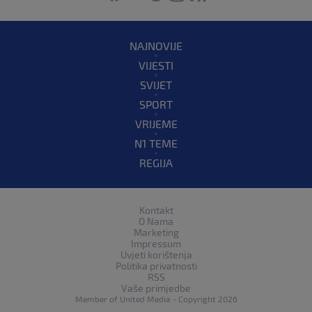
NAJNOVIJE
VIJESTI
SVIJET
SPORT
VRIJEME
N1 TEME
REGIJA
Kontakt
O Nama
Marketing
Impressum
Uvjeti korištenja
Politika privatnosti
RSS
Vaše primjedbe
Member of
United Media
- Copyright 2026