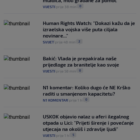
mladića, moli građane za pomoć
0
VIJESTI
prije 38 min
|
|
Human Rights Watch: "Dokazi kažu da je
izraelska vojska više puta ciljala
novinare..."
2
SVIJET
prije 48 min
|
|
Bakić: Vlada je prepakirala naše
prijedloge za branitelje kao svoje
0
VIJESTI
prije 58 min
|
|
N1 komentar: Koliko dugo će NE Krško
raditi u smanjenom kapacitetu?
0
N1 KOMENTAR
prije 1 h
|
|
USKOK objavio nalaz u aferi ilegalnog
otpada u Lici: "Prijeti širenje i povećanje
utjecaja na okoliš i zdravlje ljudi"
5
VIJESTI
prije 1 h
|
|