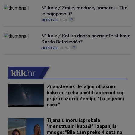
N1 kviz / Zmije, meduze, komarci... Tko
je najopasniji?
0
LIFESTYLE
1. lip.
|
|
N1 kviz / Koliko dobro poznajete stihove
Đorđa Balaševića?
11
LIFESTYLE
18. svi.
|
|
Znanstvenik detaljno objasnio
kako se treba uništiti asteroid koji
prijeti razoriti Zemlju: "To je jedini
način"
Tijana u moru isprobala
"menstrualni kupaći" i zapanjila
mnoge: "Bila sam preko 4 sata na