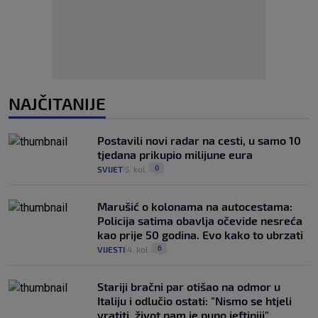
NAJČITANIJE
Postavili novi radar na cesti, u samo 10
tjedana prikupio milijune eura
0
SVIJET
5. kol.
|
|
Marušić o kolonama na autocestama:
Policija satima obavlja očevide nesreća
kao prije 50 godina. Evo kako to ubrzati
6
VIJESTI
4. kol.
|
|
Stariji bračni par otišao na odmor u
Italiju i odlučio ostati: "Nismo se htjeli
vratiti, život nam je puno jeftiniji"