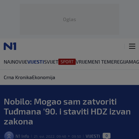
Oglas
NAJNOVIJE
VIJESTI
SVIJET
VRIJEME
N1 TEME
REGIJA
MAG
Crna Kronika
Ekonomija
Nobilo: Mogao sam zatvoriti
Tuđmana '90. i staviti HDZ izvan
zakona
0
N1 Info
VIJESTI
21. svi. 2022. 09:48
09:50
|
>
|
|