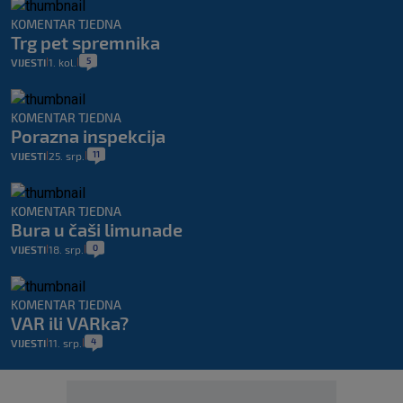
KOMENTAR TJEDNA
Trg pet spremnika
5
VIJESTI
1. kol.
|
|
KOMENTAR TJEDNA
Porazna inspekcija
11
VIJESTI
25. srp.
|
|
KOMENTAR TJEDNA
Bura u čaši limunade
0
VIJESTI
18. srp.
|
|
KOMENTAR TJEDNA
VAR ili VARka?
4
VIJESTI
11. srp.
|
|