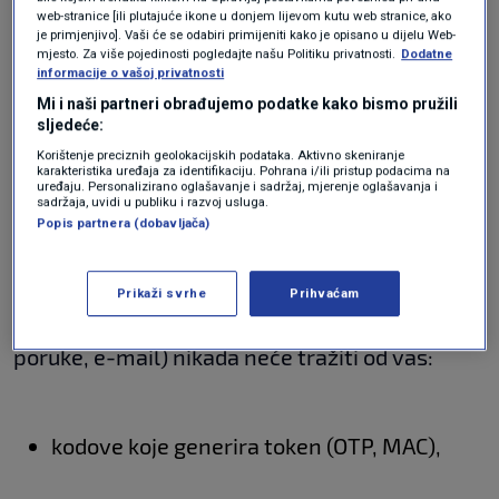
odgovarajte na takve poruke,
web-stranice [ili plutajuće ikone u donjem lijevom kutu web stranice, ako
je primjenjivo]. Vaši će se odabiri primijeniti kako je opisano u dijelu Web-
mjesto. Za više pojedinosti pogledajte našu Politiku privatnosti.
Dodatne
informacije o vašoj privatnosti
svaku sumnju u vjerodostojnost ili
Mi i naši partneri obrađujemo podatke kako bismo pružili
prijevaru odmah prijavite u RBA radi
sljedeće:
provjere
.
Korištenje preciznih geolokacijskih podataka. Aktivno skeniranje
karakteristika uređaja za identifikaciju. Pohrana i/ili pristup podacima na
uređaju. Personalizirano oglašavanje i sadržaj, mjerenje oglašavanja i
sadržaja, uvidi u publiku i razvoj usluga.
Popis partnera (dobavljača)
RBA u usmenoj i pismenoj komunikaciji
Prikaži svrhe
Prihvaćam
(telefonski pozivi, SMS/WhatsApp/Viber
poruke, e-mail) nikada neće tražiti od vas:
kodove koje generira token (OTP, MAC),