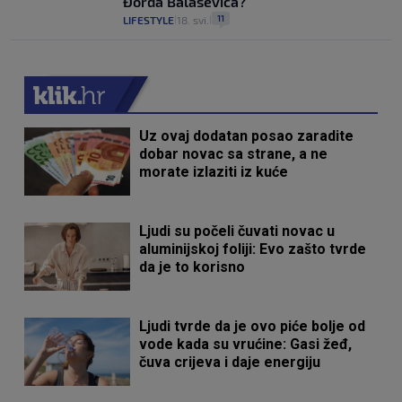
Đorđa Balaševića?
11
LIFESTYLE
18. svi.
|
|
Uz ovaj dodatan posao zaradite
dobar novac sa strane, a ne
morate izlaziti iz kuće
Ljudi su počeli čuvati novac u
aluminijskoj foliji: Evo zašto tvrde
da je to korisno
Ljudi tvrde da je ovo piće bolje od
vode kada su vrućine: Gasi žeđ,
čuva crijeva i daje energiju