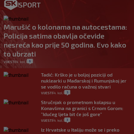
SPORT
Marušić o kolonama na autocestama:
Policija satima obavlja očevide
nesreća kao prije 50 godina. Evo kako
to ubrzati
6
VIJESTI
4. kol.
|
|
Tadić: Krško je u boljoj poziciji od
nuklearki u Mađarskoj i Rumunjskoj jer
se vodilo računa o važnoj stvari
5
VIJESTI
4. kol.
|
|
Stručnjak o prometnom kolapsu u
Konavlima na granici s Crnom Gorom:
"Idućeg ljeta bit će još gore"
3
VIJESTI
4. kol.
|
|
Iz Hrvatske u Italiju može se i preko