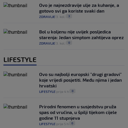
Ovo je najnezdravije ulje za kuhanje, a
gotovo svi ga koriste svaki dan
3
ZDRAVLJE
3. kol.
|
|
Bol u koljenu nije uvijek posljedica
starenja: Jedan simptom zahtijeva oprez
0
ZDRAVLJE
3. kol.
|
|
LIFESTYLE
Ovo su najbolji europski "drugi gradovi"
koje vrijedi posjetiti. Među njima i jedan
hrvatski
0
LIFESTYLE
prije 4 h
|
|
Prirodni fenomen u susjedstvu pruža
spas od vrućina, u špilji tijekom cijele
godine 11 stupnjeva
0
LIFESTYLE
prije 5 h
|
|