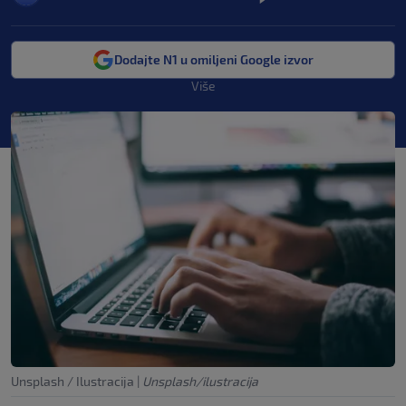
Dodajte N1 u omiljeni Google izvor
Više
Unsplash / Ilustracija
|
Unsplash/ilustracija