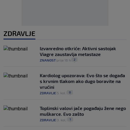
ZDRAVLJE
Izvanredno otkriće: Aktivni sastojak
Viagre zaustavlja metastaze
2
ZNANOST
prije 16 h
|
|
Kardiolog upozorava: Evo što se događa
s krvnim tlakom ako dugo boravite na
vrućini
0
ZDRAVLJE
5. kol.
|
|
Toplinski valovi jače pogađaju žene nego
muškarce. Evo zašto
1
ZDRAVLJE
3. kol.
|
|