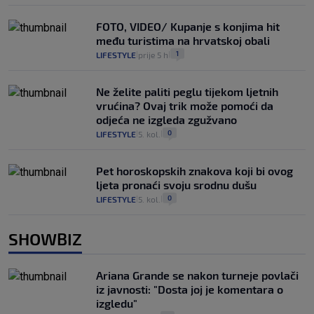
FOTO, VIDEO/ Kupanje s konjima hit
među turistima na hrvatskoj obali
1
LIFESTYLE
prije 5 h
|
|
Ne želite paliti peglu tijekom ljetnih
vrućina? Ovaj trik može pomoći da
odjeća ne izgleda zgužvano
0
LIFESTYLE
5. kol.
|
|
Pet horoskopskih znakova koji bi ovog
ljeta pronaći svoju srodnu dušu
0
LIFESTYLE
5. kol.
|
|
SHOWBIZ
Ariana Grande se nakon turneje povlači
iz javnosti: "Dosta joj je komentara o
izgledu"