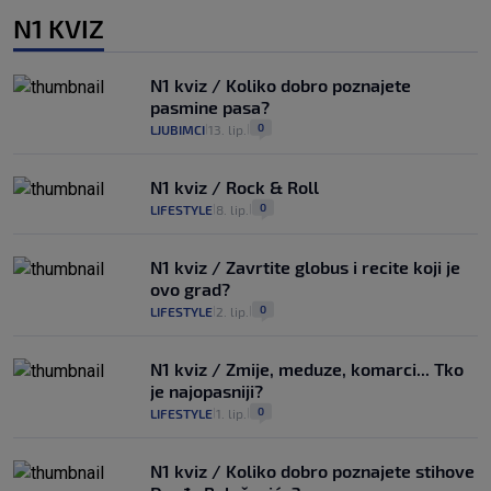
N1 KVIZ
N1 kviz / Koliko dobro poznajete
pasmine pasa?
0
LJUBIMCI
13. lip.
|
|
N1 kviz / Rock & Roll
0
LIFESTYLE
8. lip.
|
|
N1 kviz / Zavrtite globus i recite koji je
ovo grad?
0
LIFESTYLE
2. lip.
|
|
N1 kviz / Zmije, meduze, komarci... Tko
je najopasniji?
0
LIFESTYLE
1. lip.
|
|
N1 kviz / Koliko dobro poznajete stihove