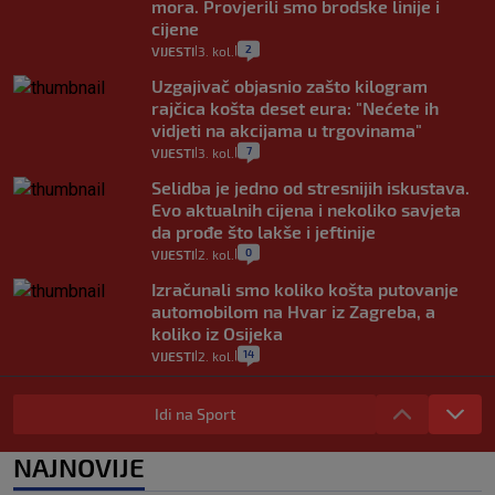
mora. Provjerili smo brodske linije i
cijene
2
VIJESTI
3. kol.
|
|
Uzgajivač objasnio zašto kilogram
rajčica košta deset eura: "Nećete ih
vidjeti na akcijama u trgovinama"
7
VIJESTI
3. kol.
|
|
Selidba je jedno od stresnijih iskustava.
Evo aktualnih cijena i nekoliko savjeta
da prođe što lakše i jeftinije
0
VIJESTI
2. kol.
|
|
Izračunali smo koliko košta putovanje
automobilom na Hvar iz Zagreba, a
koliko iz Osijeka
14
VIJESTI
2. kol.
|
|
"Kći je otišla na more, a zaboravila
zdravstvenu iskaznicu". Kakva su prava
Idi na Sport
pacijenata izvan mjesta prebivališta?
1
VIJESTI
1. kol.
NAJNOVIJE
|
|
Provjerili smo "što ćemo onda" ako