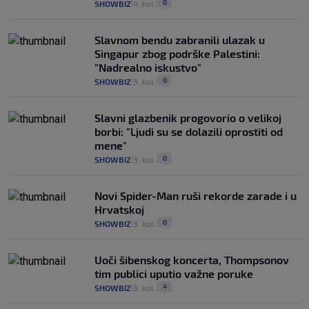
0
SHOWBIZ
4. kol.
|
|
Slavnom bendu zabranili ulazak u
Singapur zbog podrške Palestini:
"Nadrealno iskustvo"
0
SHOWBIZ
3. kol.
|
|
Slavni glazbenik progovorio o velikoj
borbi: "Ljudi su se dolazili oprostiti od
mene"
0
SHOWBIZ
3. kol.
|
|
Novi Spider-Man ruši rekorde zarade i u
Hrvatskoj
0
SHOWBIZ
3. kol.
|
|
Uoči šibenskog koncerta, Thompsonov
tim publici uputio važne poruke
4
SHOWBIZ
3. kol.
|
|