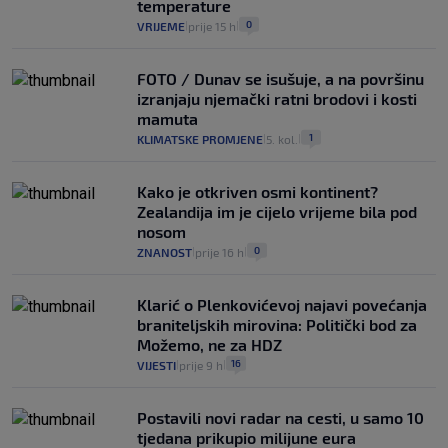
temperature
0
VRIJEME
prije 15 h
|
|
FOTO / Dunav se isušuje, a na površinu
izranjaju njemački ratni brodovi i kosti
mamuta
1
KLIMATSKE PROMJENE
5. kol.
|
|
Kako je otkriven osmi kontinent?
Zealandija im je cijelo vrijeme bila pod
nosom
0
ZNANOST
prije 16 h
|
|
Klarić o Plenkovićevoj najavi povećanja
braniteljskih mirovina: Politički bod za
Možemo, ne za HDZ
16
VIJESTI
prije 9 h
|
|
Postavili novi radar na cesti, u samo 10
tjedana prikupio milijune eura