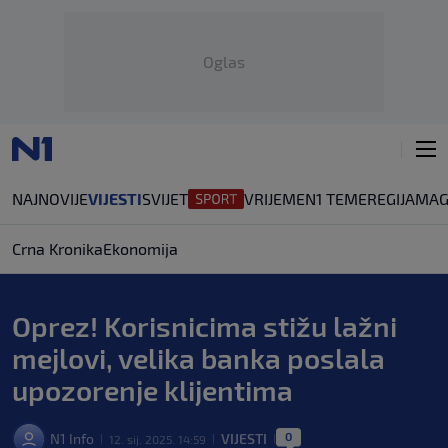
Oglas
NAJNOVIJE
VIJESTI
SVIJET
VRIJEME
N1 TEME
REGIJA
MAG
Crna Kronika
Ekonomija
Oprez! Korisnicima stižu lažni
mejlovi, velika banka poslala
upozorenje klijentima
0
N1 Info
VIJESTI
12. sij. 2025. 14:59
|
|
|