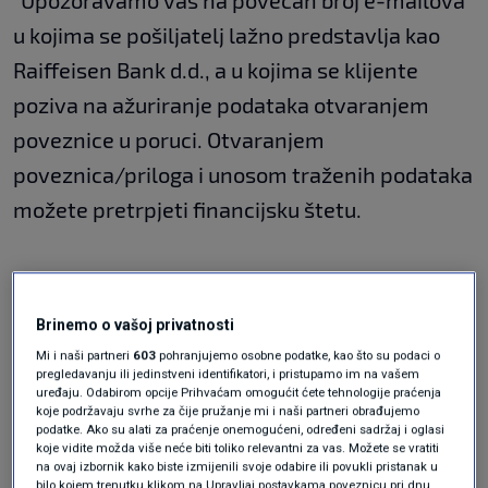
u kojima se pošiljatelj lažno predstavlja kao
Raiffeisen Bank d.d., a u kojima se klijente
poziva na ažuriranje podataka otvaranjem
poveznice u poruci. Otvaranjem
poveznica/priloga i unosom traženih podataka
možete pretrpjeti financijsku štetu.
Prije svega:
Brinemo o vašoj privatnosti
Mi i naši partneri
603
pohranjujemo osobne podatke, kao što su podaci o
provjerite pošiljatelja, razlog i značenje
pregledavanju ili jedinstveni identifikatori, i pristupamo im na vašem
poruke,
uređaju. Odabirom opcije Prihvaćam omogućit ćete tehnologije praćenja
koje podržavaju svrhe za čije pružanje mi i naši partneri obrađujemo
podatke. Ako su alati za praćenje onemogućeni, određeni sadržaj i oglasi
koje vidite možda više neće biti toliko relevantni za vas. Možete se vratiti
na ovaj izbornik kako biste izmijenili svoje odabire ili povukli pristanak u
ne otvarajte priloge i poveznice te ne
bilo kojem trenutku klikom na Upravljaj postavkama poveznicu pri dnu