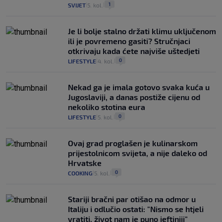
1
SVIJET
5. kol.
|
|
Je li bolje stalno držati klimu uključenom
ili je povremeno gasiti? Stručnjaci
otkrivaju kada ćete najviše uštedjeti
0
LIFESTYLE
4. kol.
|
|
Nekad ga je imala gotovo svaka kuća u
Jugoslaviji, a danas postiže cijenu od
nekoliko stotina eura
0
LIFESTYLE
5. kol.
|
|
Ovaj grad proglašen je kulinarskom
prijestolnicom svijeta, a nije daleko od
Hrvatske
0
COOKING
5. kol.
|
|
Stariji bračni par otišao na odmor u
Italiju i odlučio ostati: "Nismo se htjeli
vratiti, život nam je puno jeftiniji"