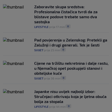
Plenković na 15 dana ukine mjere: "Ne bi
Zaboravite skupa sredstva:
se dogodilo ništa. Vlada se zaljubila u te
Profesionalna čistačica tvrdi da za
intervencije"
blistave podove trebate samo dva
25
VIJESTI
30. srp.
|
|
sastojka
0
LIFESTYLE
prije 17 min
|
|
Pad povjerenja u Zelenskog: Pretekli ga
Zalužnji i drugi generali. Tek je šesti
0
SVIJET
prije 25 min
|
|
Cijene na tržištu nekretnina i dalje rastu,
u Njemačkoj opet poskupjeli stanovi i
obiteljske kuće
0
SVIJET
prije 36 min
|
|
Japanke nisu uvijek najbolji izbor:
Stručnjaci otkrivaju koja je ljetna obuća
bolja za stopala
0
LIFESTYLE
prije 44 min
|
|