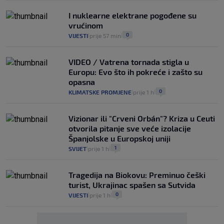
I nuklearne elektrane pogođene su
vrućinom
0
VIJESTI
prije 57 min
|
|
VIDEO / Vatrena tornada stigla u
Europu: Evo što ih pokreće i zašto su
opasna
0
KLIMATSKE PROMJENE
prije 1 h
|
|
Vizionar ili "Crveni Orbán"? Kriza u Ceuti
otvorila pitanje sve veće izolacije
Španjolske u Europskoj uniji
1
SVIJET
prije 1 h
|
|
Tragedija na Biokovu: Preminuo češki
turist, Ukrajinac spašen sa Sutvida
0
VIJESTI
prije 1 h
|
|