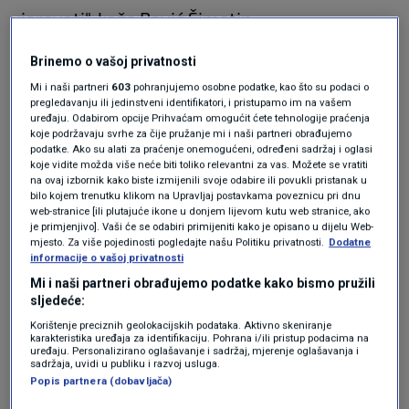
vjerovati", kaže Pavić Šimetin.
Brinemo o vašoj privatnosti
No ljudi očito ne vjeruju. Je li rješenje šira
Mi i naši partneri
603
pohranjujemo osobne podatke, kao što su podaci o
upotreba covid-potvrda?
pregledavanju ili jedinstveni identifikatori, i pristupamo im na vašem
uređaju. Odabirom opcije Prihvaćam omogućit ćete tehnologije praćenja
koje podržavaju svrhe za čije pružanje mi i naši partneri obrađujemo
podatke. Ako su alati za praćenje onemogućeni, određeni sadržaj i oglasi
"Od covid-potvrda se neće odustati, one su
koje vidite možda više neće biti toliko relevantni za vas. Možete se vratiti
na ovaj izbornik kako biste izmijenili svoje odabire ili povukli pristanak u
uvedene i ujednačene na razini Europske unije i
bilo kojem trenutku klikom na Upravljaj postavkama poveznicu pri dnu
web-stranice [ili plutajuće ikone u donjem lijevom kutu web stranice, ako
zapravo su vrlo jednostavan alat za provjeriti
je primjenjivo]. Vaši će se odabiri primijeniti kako je opisano u dijelu Web-
mjesto. Za više pojedinosti pogledajte našu Politiku privatnosti.
Dodatne
zadovoljava li netko osnovne kriterije po
informacije o vašoj privatnosti
kojima ima manji rizik da bude zarazan za
Mi i naši partneri obrađujemo podatke kako bismo pružili
sljedeće:
druge, ako je negdje među drugim ljudima.
Korištenje preciznih geolokacijskih podataka. Aktivno skeniranje
Covid-ptovrde u tom smislu treba koristiti,
karakteristika uređaja za identifikaciju. Pohrana i/ili pristup podacima na
uređaju. Personalizirano oglašavanje i sadržaj, mjerenje oglašavanja i
sadržaja, uvidi u publiku i razvoj usluga.
samo ih treba na neki način usmjeriti prema
Popis partnera (dobavljača)
okupljanjima koja su dobrovoljna, ne od