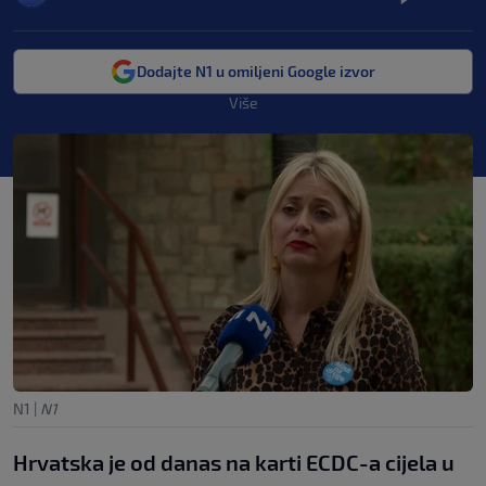
Dodajte N1 u omiljeni Google izvor
Više
N1
|
N1
Hrvatska je od danas na karti ECDC-a cijela u