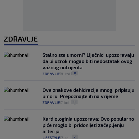
ZDRAVLJE
Stalno ste umorni? Liječnici upozoravaju
da bi uzrok mogao biti nedostatak ovog
važnog nutrijenta
0
ZDRAVLJE
8. kol.
|
|
Ove znakove dehidracije mnogi pripisuju
umoru: Prepoznajte ih na vrijeme
0
ZDRAVLJE
7. kol.
|
|
Kardiologinja upozorava: Ovo popularno
piće moglo bi pridonijeti začepljenju
arterija
2
LIFESTYLE
7. kol.
|
|