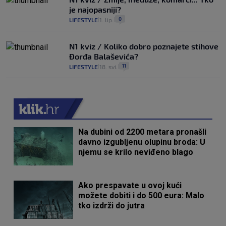
je najopasniji?
0
LIFESTYLE
1. lip.
|
|
N1 kviz / Koliko dobro poznajete stihove
Đorđa Balaševića?
11
LIFESTYLE
18. svi.
|
|
Na dubini od 2200 metara pronašli
davno izgubljenu olupinu broda: U
njemu se krilo neviđeno blago
Ako prespavate u ovoj kući
možete dobiti i do 500 eura: Malo
tko izdrži do jutra