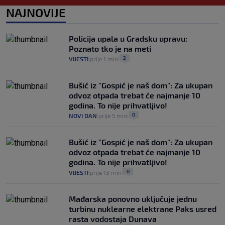
2
VIJESTI
3. kol.
NAJNOVIJE
|
|
Uzgajivač objasnio zašto kilogram
rajčica košta deset eura: "Nećete ih
Policija upala u Gradsku upravu:
vidjeti na akcijama u trgovinama"
Poznato tko je na meti
8
VIJESTI
3. kol.
|
|
2
VIJESTI
prije 1 min
|
|
Bušić iz "Gospić je naš dom": Za ukupan
odvoz otpada trebat će najmanje 10
godina. To nije prihvatljivo!
0
NOVI DAN
prije 5 min
|
|
Bušić iz "Gospić je naš dom": Za ukupan
odvoz otpada trebat će najmanje 10
godina. To nije prihvatljivo!
0
VIJESTI
prije 13 min
|
|
Mađarska ponovno uključuje jednu
turbinu nuklearne elektrane Paks usred
rasta vodostaja Dunava