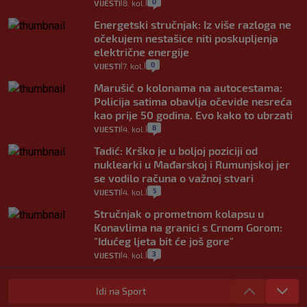
0
VIJESTI
8. kol.
|
|
Energetski stručnjak: Iz više razloga ne
očekujem nestašice niti poskupljenja
električne energije
0
VIJESTI
7. kol.
|
|
Marušić o kolonama na autocestama:
Policija satima obavlja očevide nesreća
kao prije 50 godina. Evo kako to ubrzati
8
VIJESTI
4. kol.
|
|
Tadić: Krško je u boljoj poziciji od
nuklearki u Mađarskoj i Rumunjskoj jer
se vodilo računa o važnoj stvari
5
VIJESTI
4. kol.
|
|
Stručnjak o prometnom kolapsu u
Konavlima na granici s Crnom Gorom:
"Idućeg ljeta bit će još gore"
3
VIJESTI
4. kol.
|
|
Iz Hrvatske u Italiju može se i preko
mora. Provjerili smo brodske linije i
Idi na Sport
cijene