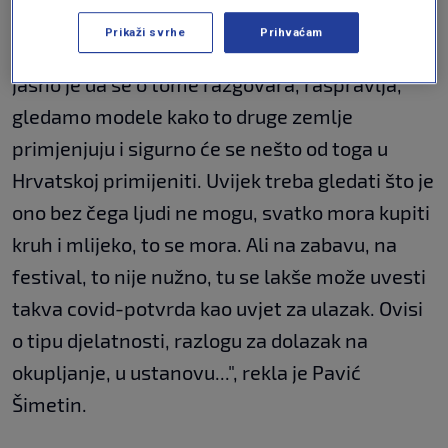
esencijalne važnosti za ljude, kao što sad
Prikaži svrhe
Prihvaćam
imamo u smislu festivala, a za druge modele,
jasno je da se o tome razgovara, raspravlja,
gledamo modele kako to druge zemlje
primjenjuju i sigurno će se nešto od toga u
Hrvatskoj primijeniti. Uvijek treba gledati što je
ono bez čega ljudi ne mogu, svatko mora kupiti
kruh i mlijeko, to se mora. Ali na zabavu, na
festival, to nije nužno, tu se lakše može uvesti
takva covid-potvrda kao uvjet za ulazak. Ovisi
o tipu djelatnosti, razlogu za dolazak na
okupljanje, u ustanovu...", rekla je Pavić
Šimetin.