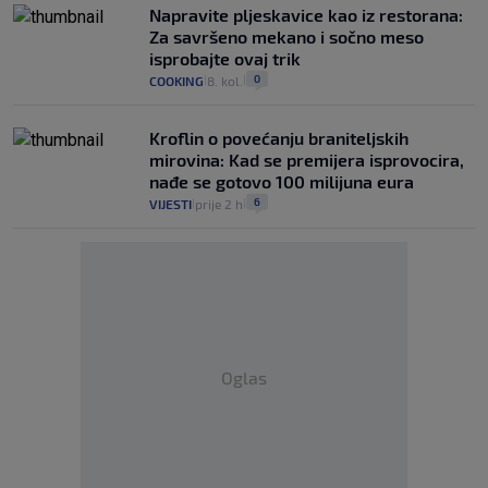
Napravite pljeskavice kao iz restorana:
Za savršeno mekano i sočno meso
isprobajte ovaj trik
0
COOKING
8. kol.
|
|
Kroflin o povećanju braniteljskih
mirovina: Kad se premijera isprovocira,
nađe se gotovo 100 milijuna eura
6
VIJESTI
prije 2 h
|
|
Oglas