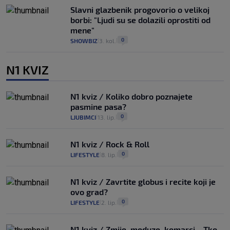
Slavni glazbenik progovorio o velikoj
borbi: "Ljudi su se dolazili oprostiti od
mene"
0
SHOWBIZ
3. kol.
|
|
N1 KVIZ
N1 kviz / Koliko dobro poznajete
pasmine pasa?
0
LJUBIMCI
13. lip.
|
|
N1 kviz / Rock & Roll
0
LIFESTYLE
8. lip.
|
|
N1 kviz / Zavrtite globus i recite koji je
ovo grad?
0
LIFESTYLE
2. lip.
|
|
N1 kviz / Zmije, meduze, komarci... Tko