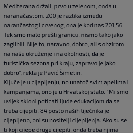
Mediterana držali, prvo u zelenom, onda u
naranačastom. 200 je razlika između
narančastog i crvenog, ona je kod nas 201,56.
Tek smo malo prešli granicu, nismo tako jako
zaglibili. Nije to, naravno, dobro, ali s obzirom
na naše okruženje i na okolnosti, da je
turistička sezona pri kraju, zapravo je jako
dobro", rekla je Pavić Šimetin.
Ključe je u cijepljenju, no unatoč svim apelima i
kampanjama, ono je u Hrvatskoj stalo. "Mi smo
uvijek skloni poticati ljude edukacijom da se
treba cijepiti. 84 posto naših liječnika je
cijepljeno, oni su nositelji cijepljenja. Ako su se
ti koji cijepe druge cijepili, onda treba njima