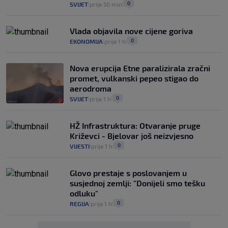
0
SVIJET
prije 50 min
|
|
Vlada objavila nove cijene goriva
0
EKONOMIJA
prije 1 h
|
|
Nova erupcija Etne paralizirala zračni
promet, vulkanski pepeo stigao do
aerodroma
0
SVIJET
prije 1 h
|
|
HŽ Infrastruktura: Otvaranje pruge
Križevci - Bjelovar još neizvjesno
0
VIJESTI
prije 1 h
|
|
Glovo prestaje s poslovanjem u
susjednoj zemlji: "Donijeli smo tešku
odluku"
0
REGIJA
prije 1 h
|
|