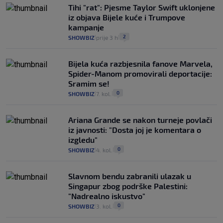
Tihi "rat": Pjesme Taylor Swift uklonjene
iz objava Bijele kuće i Trumpove
kampanje
2
SHOWBIZ
prije 3 h
|
|
Bijela kuća razbjesnila fanove Marvela,
Spider-Manom promovirali deportacije:
Sramim se!
0
SHOWBIZ
7. kol.
|
|
Ariana Grande se nakon turneje povlači
iz javnosti: "Dosta joj je komentara o
izgledu"
0
SHOWBIZ
4. kol.
|
|
Slavnom bendu zabranili ulazak u
Singapur zbog podrške Palestini:
"Nadrealno iskustvo"
0
SHOWBIZ
3. kol.
|
|