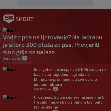
SPORT
Vodite psa na ljetovanje? Na Jadranu
je skoro 300 plaža za pse. Provjerili
smo gdje se nalaze
1
VIJESTI
9. kol.
|
|
Energetski stručnjak za N1: Hrvatska ne
kasni s prilagodbom zgrada na
klimatske promjene, ali sve ovisi o
jednom faktoru
2
VIJESTI
9. kol.
|
|
Grozdanić: Struje i goriva na jesen ne bi
trebalo manjkati no s plinom bi moglo
biti problema