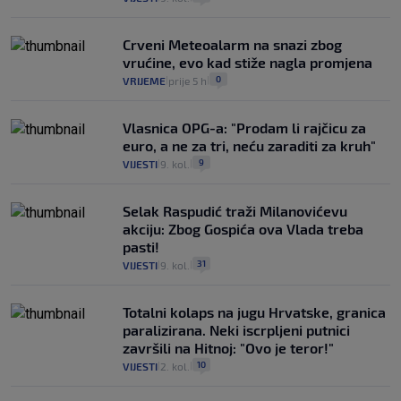
Crveni Meteoalarm na snazi zbog
vrućine, evo kad stiže nagla promjena
0
VRIJEME
prije 5 h
|
|
Vlasnica OPG-a: "Prodam li rajčicu za
euro, a ne za tri, neću zaraditi za kruh"
9
VIJESTI
9. kol.
|
|
Selak Raspudić traži Milanovićevu
akciju: Zbog Gospića ova Vlada treba
pasti!
31
VIJESTI
9. kol.
|
|
Totalni kolaps na jugu Hrvatske, granica
paralizirana. Neki iscrpljeni putnici
završili na Hitnoj: "Ovo je teror!"
10
VIJESTI
2. kol.
|
|