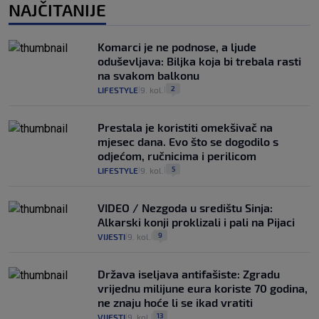
NAJČITANIJE
Komarci je ne podnose, a ljude
oduševljava: Biljka koja bi trebala rasti
na svakom balkonu
2
LIFESTYLE
9. kol.
|
|
Prestala je koristiti omekšivač na
mjesec dana. Evo što se dogodilo s
odjećom, ručnicima i perilicom
5
LIFESTYLE
9. kol.
|
|
VIDEO / Nezgoda u središtu Sinja:
Alkarski konji proklizali i pali na Pijaci
9
VIJESTI
9. kol.
|
|
Država iseljava antifašiste: Zgradu
vrijednu milijune eura koriste 70 godina,
ne znaju hoće li se ikad vratiti
13
VIJESTI
9. kol.
|
|