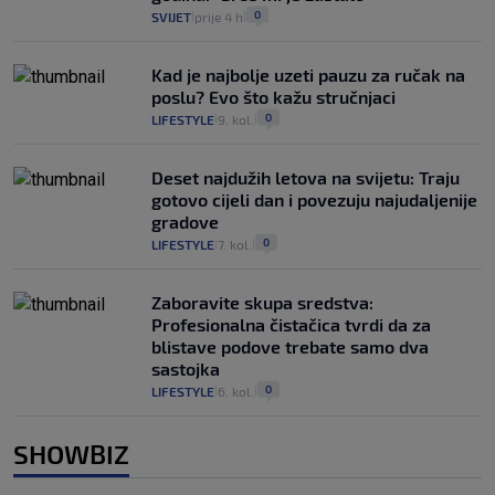
0
SVIJET
prije 4 h
|
|
Kad je najbolje uzeti pauzu za ručak na
poslu? Evo što kažu stručnjaci
0
LIFESTYLE
9. kol.
|
|
Deset najdužih letova na svijetu: Traju
gotovo cijeli dan i povezuju najudaljenije
gradove
0
LIFESTYLE
7. kol.
|
|
Zaboravite skupa sredstva:
Profesionalna čistačica tvrdi da za
blistave podove trebate samo dva
sastojka
0
LIFESTYLE
6. kol.
|
|
SHOWBIZ