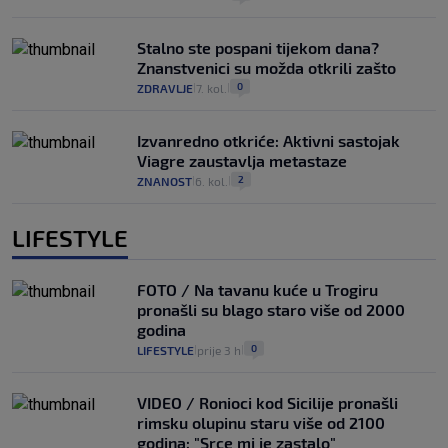
Stalno ste pospani tijekom dana?
Znanstvenici su možda otkrili zašto
0
ZDRAVLJE
7. kol.
|
|
Izvanredno otkriće: Aktivni sastojak
Viagre zaustavlja metastaze
2
ZNANOST
6. kol.
|
|
LIFESTYLE
FOTO / Na tavanu kuće u Trogiru
pronašli su blago staro više od 2000
godina
0
LIFESTYLE
prije 3 h
|
|
VIDEO / Ronioci kod Sicilije pronašli
rimsku olupinu staru više od 2100
godina: "Srce mi je zastalo"