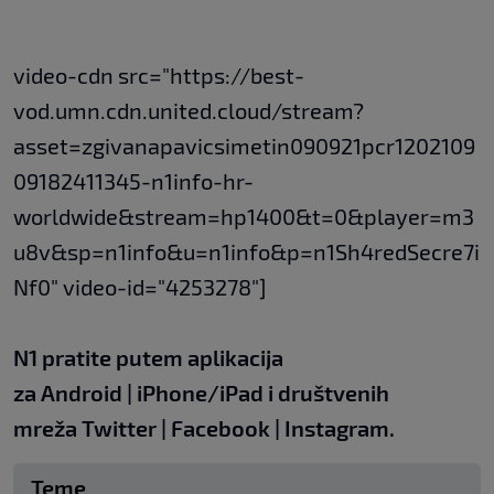
video-cdn src="https://best-
vod.umn.cdn.united.cloud/stream?
asset=zgivanapavicsimetin090921pcr1202109
09182411345-n1info-hr-
worldwide&stream=hp1400&t=0&player=m3
u8v&sp=n1info&u=n1info&p=n1Sh4redSecre7i
Nf0" video-id="4253278"]
N1 pratite putem aplikacija
za
Android
|
iPhone/iPad
i društvenih
mreža
Twitter
|
Facebook
|
Instagram.
Teme