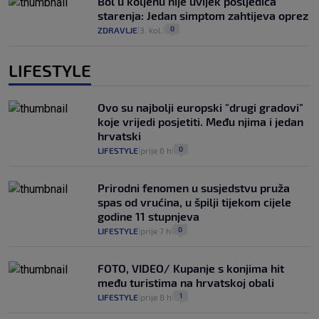
Bol u koljenu nije uvijek posljedica
starenja: Jedan simptom zahtijeva oprez
0
ZDRAVLJE
3. kol.
|
|
LIFESTYLE
Ovo su najbolji europski "drugi gradovi"
koje vrijedi posjetiti. Među njima i jedan
hrvatski
0
LIFESTYLE
prije 6 h
|
|
Prirodni fenomen u susjedstvu pruža
spas od vrućina, u špilji tijekom cijele
godine 11 stupnjeva
0
LIFESTYLE
prije 7 h
|
|
FOTO, VIDEO/ Kupanje s konjima hit
među turistima na hrvatskoj obali
1
LIFESTYLE
prije 8 h
|
|