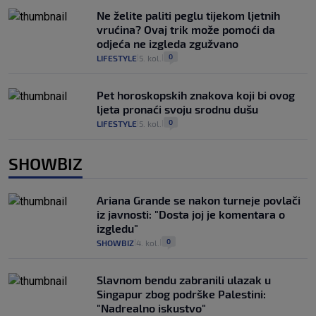
Ne želite paliti peglu tijekom ljetnih
vrućina? Ovaj trik može pomoći da
odjeća ne izgleda zgužvano
0
LIFESTYLE
5. kol.
|
|
Pet horoskopskih znakova koji bi ovog
ljeta pronaći svoju srodnu dušu
0
LIFESTYLE
5. kol.
|
|
SHOWBIZ
Ariana Grande se nakon turneje povlači
iz javnosti: "Dosta joj je komentara o
izgledu"
0
SHOWBIZ
4. kol.
|
|
Slavnom bendu zabranili ulazak u
Singapur zbog podrške Palestini:
"Nadrealno iskustvo"