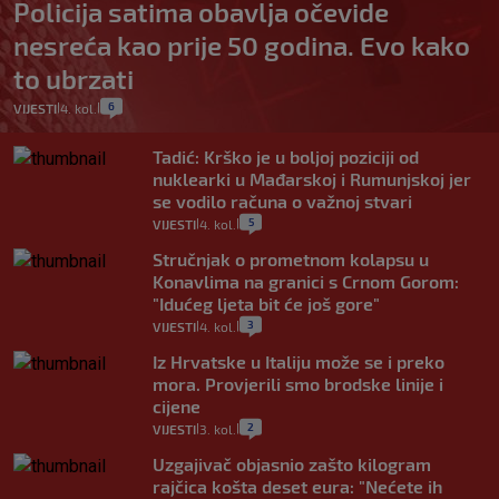
Policija satima obavlja očevide
nesreća kao prije 50 godina. Evo kako
to ubrzati
6
VIJESTI
4. kol.
|
|
Tadić: Krško je u boljoj poziciji od
nuklearki u Mađarskoj i Rumunjskoj jer
se vodilo računa o važnoj stvari
5
VIJESTI
4. kol.
|
|
Stručnjak o prometnom kolapsu u
Konavlima na granici s Crnom Gorom:
"Idućeg ljeta bit će još gore"
3
VIJESTI
4. kol.
|
|
Iz Hrvatske u Italiju može se i preko
mora. Provjerili smo brodske linije i
cijene
2
VIJESTI
3. kol.
|
|
Uzgajivač objasnio zašto kilogram
rajčica košta deset eura: "Nećete ih