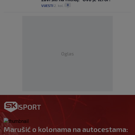
8
VIJESTI
2. kol.
|
|
Oglas
SPORT
Marušić o kolonama na autocestama: