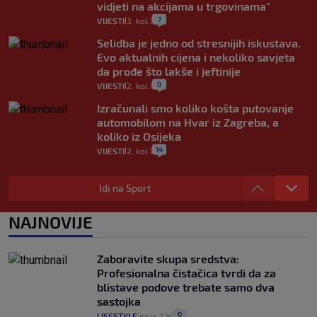
vidjeti na akcijama u trgovinama"
7
VIJESTI
3. kol.
|
|
Selidba je jedno od stresnijih iskustava.
Evo aktualnih cijena i nekoliko savjeta
da prođe što lakše i jeftinije
0
VIJESTI
2. kol.
|
|
Izračunali smo koliko košta putovanje
automobilom na Hvar iz Zagreba, a
koliko iz Osijeka
14
VIJESTI
2. kol.
|
|
"Kći je otišla na more, a zaboravila
zdravstvenu iskaznicu". Kakva su prava
Idi na Sport
pacijenata izvan mjesta prebivališta?
1
VIJESTI
1. kol.
NAJNOVIJE
|
|
Provjerili smo "što ćemo onda" ako
Plenković na 15 dana ukine mjere: "Ne bi
Zaboravite skupa sredstva:
se dogodilo ništa. Vlada se zaljubila u te
Profesionalna čistačica tvrdi da za
intervencije"
blistave podove trebate samo dva
25
VIJESTI
30. srp.
|
|
sastojka
0
LIFESTYLE
prije 2 h
|
|