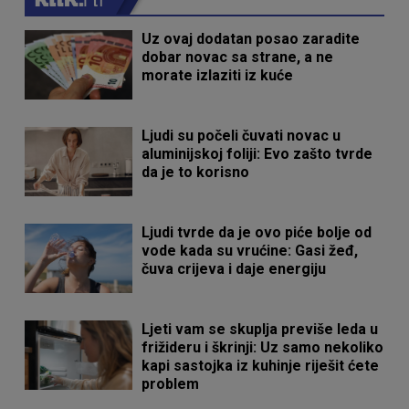
Uz ovaj dodatan posao zaradite
dobar novac sa strane, a ne
morate izlaziti iz kuće
Ljudi su počeli čuvati novac u
aluminijskoj foliji: Evo zašto tvrde
da je to korisno
Ljudi tvrde da je ovo piće bolje od
vode kada su vrućine: Gasi žeđ,
čuva crijeva i daje energiju
Ljeti vam se skuplja previše leda u
frižideru i škrinji: Uz samo nekoliko
kapi sastojka iz kuhinje riješit ćete
problem