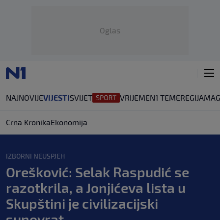
Oglas
NAJNOVIJE
VIJESTI
SVIJET
VRIJEME
N1 TEME
REGIJA
MAG
Crna Kronika
Ekonomija
IZBORNI NEUSPJEH
Orešković: Selak Raspudić se
razotkrila, a Jonjićeva lista u
Skupštini je civilizacijski
sunovrat