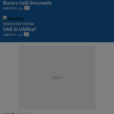
Bura u čaši limunade
0
VIJESTI
18. srp.
|
|
KOMENTAR TJEDNA
VAR ili VARka?
4
VIJESTI
11. srp.
|
|
Oglas