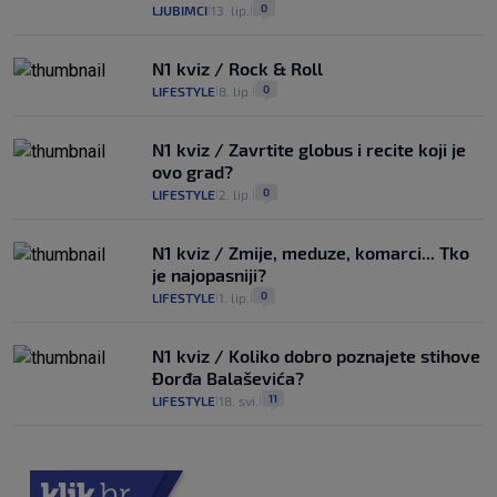
0
LJUBIMCI
13. lip.
|
|
N1 kviz / Rock & Roll
0
LIFESTYLE
8. lip.
|
|
N1 kviz / Zavrtite globus i recite koji je
ovo grad?
0
LIFESTYLE
2. lip.
|
|
N1 kviz / Zmije, meduze, komarci... Tko
je najopasniji?
0
LIFESTYLE
1. lip.
|
|
N1 kviz / Koliko dobro poznajete stihove
Đorđa Balaševića?
11
LIFESTYLE
18. svi.
|
|