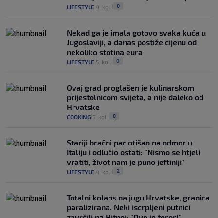
0
LIFESTYLE
4. kol.
|
|
Nekad ga je imala gotovo svaka kuća u
Jugoslaviji, a danas postiže cijenu od
nekoliko stotina eura
0
LIFESTYLE
5. kol.
|
|
Ovaj grad proglašen je kulinarskom
prijestolnicom svijeta, a nije daleko od
Hrvatske
0
COOKING
5. kol.
|
|
Stariji bračni par otišao na odmor u
Italiju i odlučio ostati: "Nismo se htjeli
vratiti, život nam je puno jeftiniji"
2
LIFESTYLE
4. kol.
|
|
Totalni kolaps na jugu Hrvatske, granica
paralizirana. Neki iscrpljeni putnici
završili na Hitnoj: "Ovo je teror!"