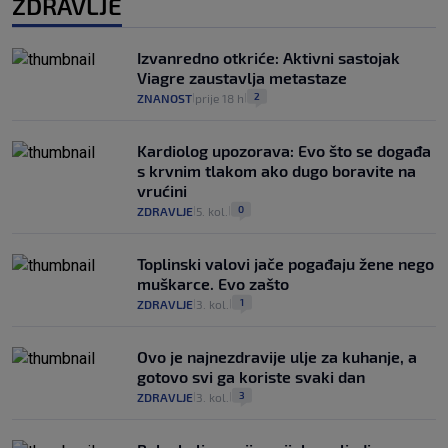
ZDRAVLJE
Izvanredno otkriće: Aktivni sastojak
Viagre zaustavlja metastaze
2
ZNANOST
prije 18 h
|
|
Kardiolog upozorava: Evo što se događa
s krvnim tlakom ako dugo boravite na
vrućini
0
ZDRAVLJE
5. kol.
|
|
Toplinski valovi jače pogađaju žene nego
muškarce. Evo zašto
1
ZDRAVLJE
3. kol.
|
|
Ovo je najnezdravije ulje za kuhanje, a
gotovo svi ga koriste svaki dan
3
ZDRAVLJE
3. kol.
|
|