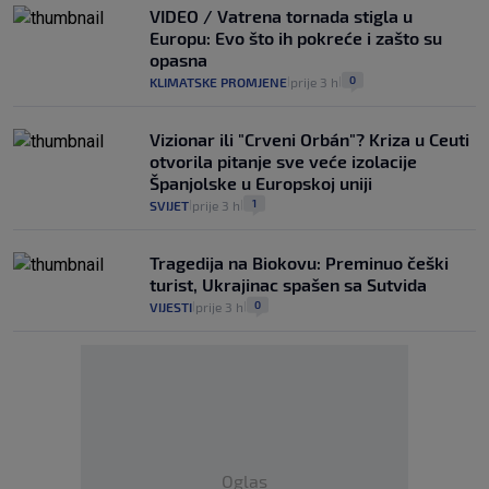
VIDEO / Vatrena tornada stigla u
Europu: Evo što ih pokreće i zašto su
opasna
0
KLIMATSKE PROMJENE
prije 3 h
|
|
Vizionar ili "Crveni Orbán"? Kriza u Ceuti
otvorila pitanje sve veće izolacije
Španjolske u Europskoj uniji
1
SVIJET
prije 3 h
|
|
Tragedija na Biokovu: Preminuo češki
turist, Ukrajinac spašen sa Sutvida
0
VIJESTI
prije 3 h
|
|
Oglas