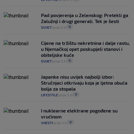
Pad povjerenja u Zelenskog: Pretekli ga
Zalužnji i drugi generali. Tek je šesti
0
SVIJET
prije 3 h
|
|
Cijene na tržištu nekretnina i dalje rastu,
u Njemačkoj opet poskupjeli stanovi i
obiteljske kuće
0
SVIJET
prije 3 h
|
|
Japanke nisu uvijek najbolji izbor:
Stručnjaci otkrivaju koja je ljetna obuća
bolja za stopala
0
LIFESTYLE
prije 3 h
|
|
I nuklearne elektrane pogođene su
vrućinom
0
VIJESTI
prije 3 h
|
|