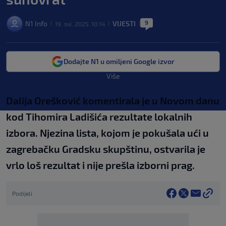
9
N1 Info
VIJESTI
19. svi. 2025. 10:14
|
|
|
Dodajte N1 u omiljeni Google izvor
Više
Dalija Orešković komentirala je u Novom danu
kod Tihomira Ladišića rezultate lokalnih
izbora. Njezina lista, kojom je pokušala ući u
zagrebačku Gradsku skupštinu, ostvarila je
vrlo loš rezultat i nije prešla izborni prag.
Podijeli