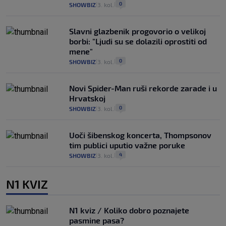
0
SHOWBIZ
3. kol.
|
|
Slavni glazbenik progovorio o velikoj
borbi: "Ljudi su se dolazili oprostiti od
mene"
0
SHOWBIZ
3. kol.
|
|
Novi Spider-Man ruši rekorde zarade i u
Hrvatskoj
0
SHOWBIZ
3. kol.
|
|
Uoči šibenskog koncerta, Thompsonov
tim publici uputio važne poruke
4
SHOWBIZ
3. kol.
|
|
N1 KVIZ
N1 kviz / Koliko dobro poznajete
pasmine pasa?