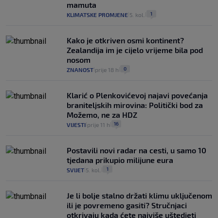
mamuta
1
KLIMATSKE PROMJENE
5. kol.
|
|
Kako je otkriven osmi kontinent?
Zealandija im je cijelo vrijeme bila pod
nosom
0
ZNANOST
prije 18 h
|
|
Klarić o Plenkovićevoj najavi povećanja
braniteljskih mirovina: Politički bod za
Možemo, ne za HDZ
16
VIJESTI
prije 11 h
|
|
Postavili novi radar na cesti, u samo 10
tjedana prikupio milijune eura
1
SVIJET
5. kol.
|
|
Je li bolje stalno držati klimu uključenom
ili je povremeno gasiti? Stručnjaci
otkrivaju kada ćete najviše uštedjeti