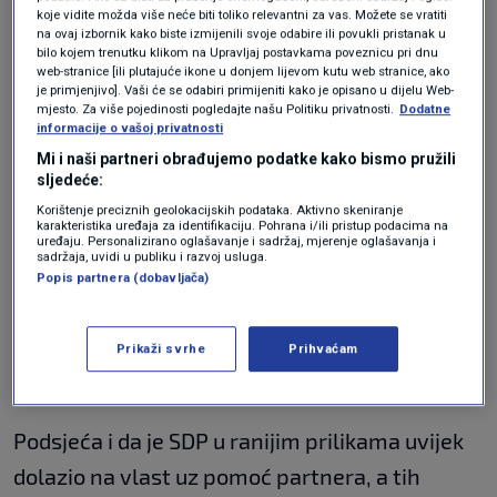
koje vidite možda više neće biti toliko relevantni za vas. Možete se vratiti
prijeđe prag. Bili smo svjesni da idemo u
tešku
na ovaj izbornik kako biste izmijenili svoje odabire ili povukli pristanak u
bilo kojem trenutku klikom na Upravljaj postavkama poveznicu pri dnu
utakmicu
, ali smatrali smo da je to najpošteniji
web-stranice [ili plutajuće ikone u donjem lijevom kutu web stranice, ako
je primjenjivo]. Vaši će se odabiri primijeniti kako je opisano u dijelu Web-
način. Nismo htjeli riskirati da HDZ dođe na
mjesto. Za više pojedinosti pogledajte našu Politiku privatnosti.
Dodatne
informacije o vašoj privatnosti
vlast. Htjeli smo poslati poruku da je bitno dati
Mi i naši partneri obrađujemo podatke kako bismo pružili
priliku građanskom centru da se razvije, ako na
sljedeće:
sljedećim izborima želimo smijeniti HDZ",
Korištenje preciznih geolokacijskih podataka. Aktivno skeniranje
karakteristika uređaja za identifikaciju. Pohrana i/ili pristup podacima na
govori Orešković o neuspjehu svoje liste.
uređaju. Personalizirano oglašavanje i sadržaj, mjerenje oglašavanja i
sadržaja, uvidi u publiku i razvoj usluga.
Popis partnera (dobavljača)
ANKETA / Konačne odluke tek
slijede: Za koga ćete glasati u
Zagrebu, Splitu i Rijeci?
Prikaži svrhe
Prihvaćam
VIJESTI
19. svi.
|
Podsjeća i da je SDP u ranijim prilikama uvijek
dolazio na vlast uz pomoć partnera, a tih