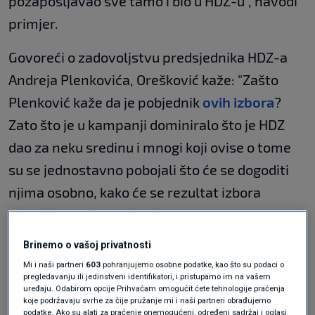
pozapošljavao sve tamo i bio u HDZ-u", navodi
primjer.
Govoreći o zadovoljstvu predsjednika HDZ-a
Andreja Plenkovića, Orešković kaže: "Zašto
Plenković kaže da je pobjednik
ovih izbora
?
Zato što je u kampanji dominiralo što je HDZ
dao za neku sredinu i mnogi koji ovise o tome
su se jednostavno pobojali što će se dogoditi
njima osobno, kako će se rezultat izbora
odraziti na njih osobno."
Rezultat u Zagrebu
Brinemo o vašoj privatnosti
Mi i naši partneri
603
pohranjujemo osobne podatke, kao što su podaci o
pregledavanju ili jedinstveni identifikatori, i pristupamo im na vašem
"Nikad se nije dogodilo da lista koja nema
uređaju. Odabirom opcije Prihvaćam omogućit ćete tehnologije praćenja
koje podržavaju svrhe za čije pružanje mi i naši partneri obrađujemo
istaknutog kandidata za gradonačelnika
podatke. Ako su alati za praćenje onemogućeni, određeni sadržaj i oglasi