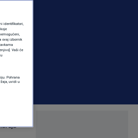
identifikatori,
 koje
 onemogućeni,
a ovaj izbornik
ostavkama
njivo]. Vaši će
ku
ciju. Pohrana
žaja, uvidi u
 Zagrebu na
ndreja