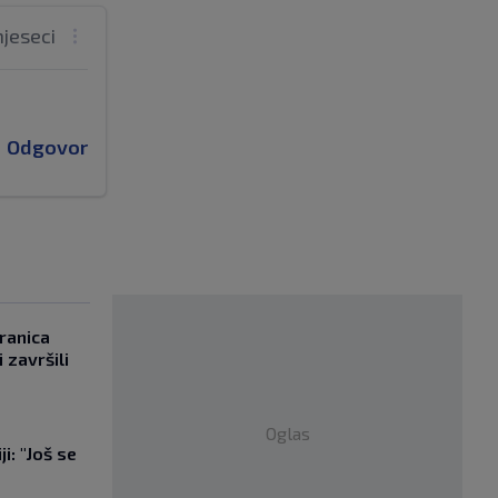
mjeseci
Odgovor
ranica
 završili
Oglas
i: "Još se
"