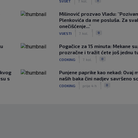
5
SVIJET
7. kol.
u
Milinović prozvao Vladu: "Poziva
Plenkovića da me posluša. Za sv
onečišćenje..."
|
|
9
VIJESTI
7. kol.
žu
Pogačice za 15 minuta: Mekane su
prozračne i tražit ćete još jednu t
|
|
0
COOKING
7. kol.
akvog
Punjene paprike kao nekad: Ovaj ma
su s
naših baka čini nadjev savršeno s
|
|
0
COOKING
prije 4 h