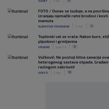
0
SVIJET
7. kol.
FOTO / Dunav se isušuje, a na površin
izranjaju njemački ratni brodovi i kosti
mamuta
|
|
2
KLIMATSKE PROMJENE
5. kol.
Toplinski val se vraća: Nakon bure, sti
pljuskovi i grmljavina
|
|
0
VRIJEME
prije 7 h
Vučković: Ne postoji hitna sanacija ov
heterogenog sastava otpada. Građani 
razlogom zabrinuti!
|
|
19
VIJESTI
7. kol.