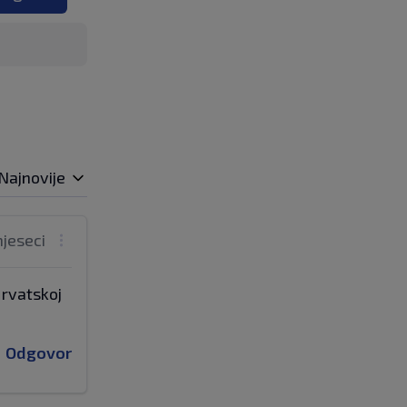
Najnovije
mjeseci
Hrvatskoj
Odgovor