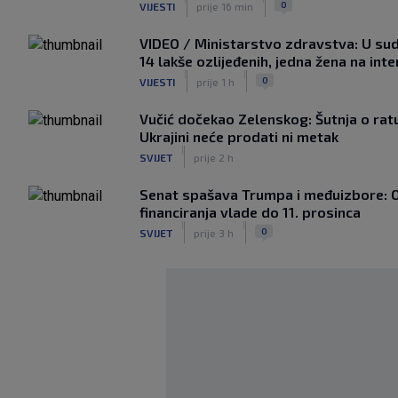
0
VIJESTI
prije 16 min
VIDEO / Ministarstvo zdravstva: U sud
14 lakše ozlijeđenih, jedna žena na int
|
|
0
VIJESTI
prije 1 h
Vučić dočekao Zelenskog: Šutnja o ratu,
Ukrajini neće prodati ni metak
|
SVIJET
prije 2 h
Senat spašava Trumpa i međuizbore: 
financiranja vlade do 11. prosinca
|
|
0
SVIJET
prije 3 h