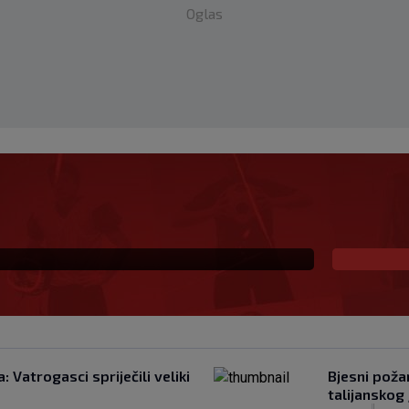
Oglas
eprezentaciju UAE-a,
: Vatrogasci spriječili veliki
Bjesni požar
talijanskog
|