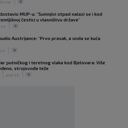
Muru i izborile Europu
0
 53 min
|
SK
prije 1 h
 dostavio MUP-u: "Sumnjivi otpad nalazi se i kod
Liverpool dovodi kapetana Barcelone!
emljišnoj čestici u vlasništvu države"
Fabrizio Romano objavio ‘Here we go’
|
|
0
 2 h
SK
prije 5 h
Hajduk želi Selahija, oglasio se igračev
udio Austrijance: "Prvo prasak, a onda se kuća
menadžer: ‘Garcia ga dobro poznaje,
ali postoji problem…’
|
|
0
 2 h
SK
prije 5 h
Majer predstavljen u AEK-u. Vlasnik
ar putničkog i teretnog vlaka kod Bjelovara: Više
kluba: ‘Imaš tigrove oči, jako si
eđeno, strojovođa teže
inteligentan’
|
|
|
0
prije 3 h
SK
prije 5 h
Bio je hit druge lige, a sada s Istrom
prijeti Hajduku: ‘Imao sam 16 ponuda,
ali htio sam SHNL’
|
SK
prije 6 h
VIDEO / Tenisač se požalio na
gledatelja koji mu je smetao, reakcija
suca je hit
|
SK
prije 5 h