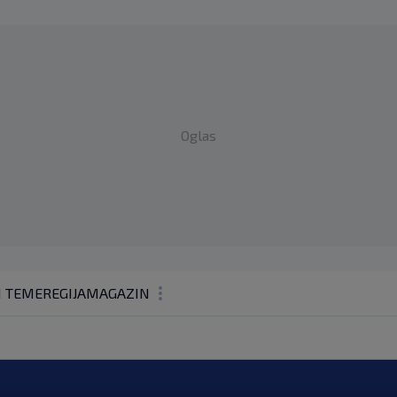
Oglas
1 TEME
REGIJA
MAGAZIN
N1 KOMENTAR
KOLUMNE