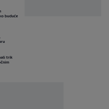
m
ako buduće
,
uru
li trik
očnim