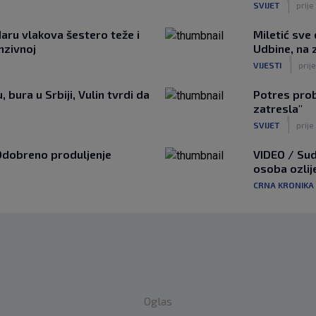
SVIJET
prije
aru vlakova šestero teže i
Miletić sve
enzivnoj
Udbine, na z
|
VIJESTI
prije
 bura u Srbiji, Vulin tvrdi da
Potres prob
zatresla"
|
SVIJET
prije
Odobreno produljenje
VIDEO / Sud
osoba ozlij
CRNA KRONIKA
Oglas