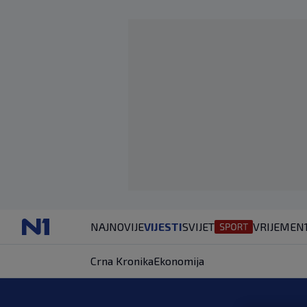
NAJNOVIJE
VIJESTI
SVIJET
VRIJEME
N
Crna Kronika
Ekonomija