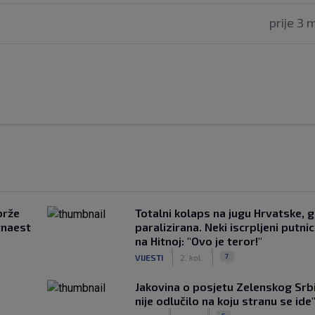
prije 3 
brže
Totalni kolaps na jugu Hrvatske, g
tnaest
paralizirana. Neki iscrpljeni putnici
na Hitnoj: "Ovo je teror!"
|
|
7
VIJESTI
2. kol.
Jakovina o posjetu Zelenskog Srbij
nije odlučilo na koju stranu se ide
|
|