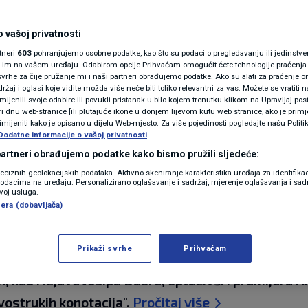
N1(DIS)INFO
i DP-ovci su glavne
KLIMATSKE PROMJENE
 vašoj privatnosti
rtneri
603
pohranjujemo osobne podatke, kao što su podaci o pregledavanju ili jedinstveni 
ističkih i proustaških
FOTO
o im na vašem uređaju. Odabirom opcije Prihvaćam omogućit ćete tehnologije praćenja
vrhe za čije pružanje mi i naši partneri obrađujemo podatke. Ako su alati za praćenje
žaj i oglasi koje vidite možda više neće biti toliko relevantni za vas. Možete se vratiti n
VIDEO
zmijenili svoje odabire ili povukli pristanak u bilo kojem trenutku klikom na Upravljaj p
i dnu web-stranice [ili plutajuće ikone u donjem lijevom kutu web stranice, ako je primje
rimijeniti kako je opisano u dijelu Web-mjesto. Za više pojedinosti pogledajte našu Politi
Dodatne informacije o vašoj privatnosti
ra
 partneri obrađujemo podatke kako bismo pružili sljedeće:
reciznih geolokacijskih podataka. Aktivno skeniranje karakteristika uređaja za identifika
p podacima na uređaju. Personalizirano oglašavanje i sadržaj, mjerenje oglašavanja i sadr
zvoj usluga.
era (dobavljača)
Prikaži svrhe
Prihvaćam
a društvenim mrežama održavanje Hoda za život u
kao i izjave Josipa Dabre, optuživši i premijera A
dvostrukih konotacija".
Pročitaj više