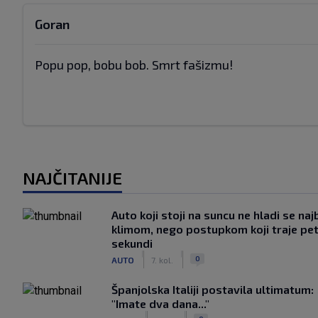
Goran
Popu pop, bobu bob. Smrt fašizmu!
NAJČITANIJE
Auto koji stoji na suncu ne hladi se naj
klimom, nego postupkom koji traje pe
sekundi
|
|
0
AUTO
7. kol.
Španjolska Italiji postavila ultimatum:
"Imate dva dana..."
|
|