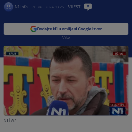
0
N1 Info
VIJESTI
28. velj. 2024. 13:25
|
|
|
Dodajte N1 u omiljeni Google izvor
Više
N1
|
N1