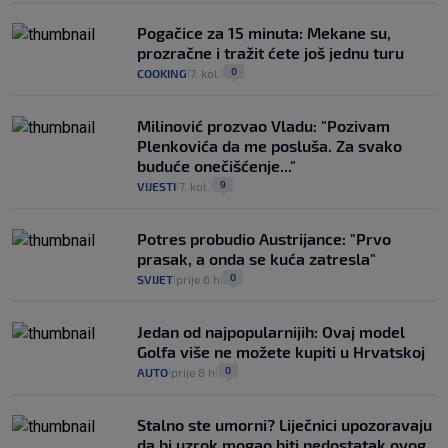
Pogačice za 15 minuta: Mekane su,
prozračne i tražit ćete još jednu turu
0
COOKING
7. kol.
|
|
Milinović prozvao Vladu: "Pozivam
Plenkovića da me posluša. Za svako
buduće onečišćenje..."
9
VIJESTI
7. kol.
|
|
Potres probudio Austrijance: "Prvo
prasak, a onda se kuća zatresla"
0
SVIJET
prije 6 h
|
|
Jedan od najpopularnijih: Ovaj model
Golfa više ne možete kupiti u Hrvatskoj
0
AUTO
prije 8 h
|
|
Stalno ste umorni? Liječnici upozoravaju
da bi uzrok mogao biti nedostatak ovog