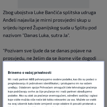
Zbog ubojstva Luke Bančića splitska udruga
Anđeli najavila je mirni prosvjedni skup u
srijedu ispred Županijskog suda u Splitu pod
nazivom "Danas Luka, sutra Ja".
"Pozivam sve ljude da se danas pojave na
prosvjedu, ne želim da se ikome više dogodi
ovako nešto. Ne želim da ijedan roditelj više
ovako pati, osjeti bol i tugu, a da se zločincu ne
Brinemo o vašoj privatnosti
Mi i naši partneri
603
pohranjujemo osobne podatke, kao što su podaci o
izreče adekvatna kazna", poručio je
Toni
pregledavanju ili jedinstveni identifikatori, i pristupamo im na vašem
Bančić
, otac ubijenog mladića.
uređaju. Odabirom opcije Prihvaćam omogućit ćete tehnologije praćenja
koje podržavaju svrhe za čije pružanje mi i naši partneri obrađujemo
"Zahvaljujem svim ljudima na podršci. Pomogli
podatke. Ako su alati za praćenje onemogućeni, određeni sadržaj i oglasi
koje vidite možda više neće biti toliko relevantni za vas. Možete se vratiti
su mi da krenem dalje. Sva snaga i sve poruke
na ovaj izbornik kako biste izmijenili svoje odabire ili povukli pristanak u