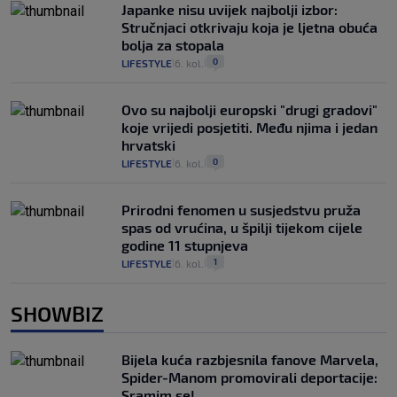
Japanke nisu uvijek najbolji izbor:
Stručnjaci otkrivaju koja je ljetna obuća
bolja za stopala
0
LIFESTYLE
6. kol.
|
|
Ovo su najbolji europski "drugi gradovi"
koje vrijedi posjetiti. Među njima i jedan
hrvatski
0
LIFESTYLE
6. kol.
|
|
Prirodni fenomen u susjedstvu pruža
spas od vrućina, u špilji tijekom cijele
godine 11 stupnjeva
1
LIFESTYLE
6. kol.
|
|
SHOWBIZ
Bijela kuća razbjesnila fanove Marvela,
Spider-Manom promovirali deportacije:
Sramim se!