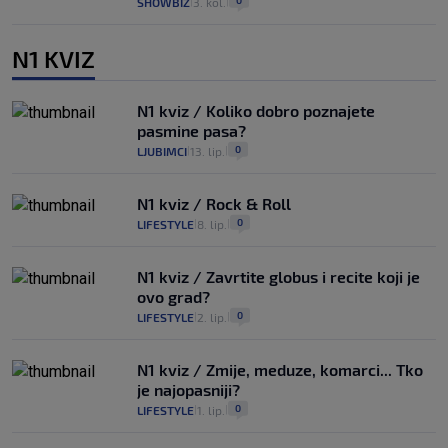
SHOWBIZ
3. kol.
|
|
N1 KVIZ
N1 kviz / Koliko dobro poznajete
pasmine pasa?
0
LJUBIMCI
13. lip.
|
|
N1 kviz / Rock & Roll
0
LIFESTYLE
8. lip.
|
|
N1 kviz / Zavrtite globus i recite koji je
ovo grad?
0
LIFESTYLE
2. lip.
|
|
N1 kviz / Zmije, meduze, komarci... Tko
je najopasniji?
0
LIFESTYLE
1. lip.
|
|