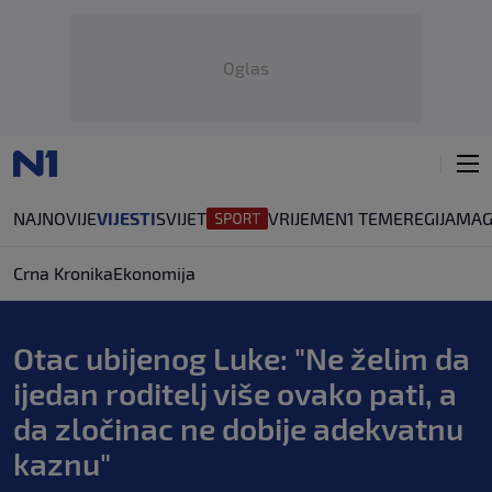
Oglas
NAJNOVIJE
VIJESTI
SVIJET
VRIJEME
N1 TEME
REGIJA
MAG
Crna Kronika
Ekonomija
Otac ubijenog Luke: "Ne želim da
ijedan roditelj više ovako pati, a
da zločinac ne dobije adekvatnu
kaznu"