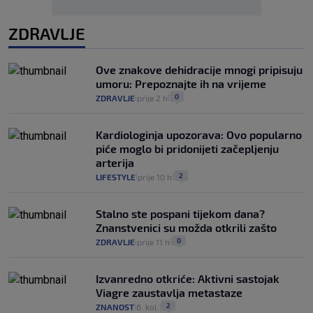
ZDRAVLJE
Ove znakove dehidracije mnogi pripisuju
umoru: Prepoznajte ih na vrijeme
0
ZDRAVLJE
prije 2 h
|
|
Kardiologinja upozorava: Ovo popularno
piće moglo bi pridonijeti začepljenju
arterija
2
LIFESTYLE
prije 10 h
|
|
Stalno ste pospani tijekom dana?
Znanstvenici su možda otkrili zašto
0
ZDRAVLJE
prije 11 h
|
|
Izvanredno otkriće: Aktivni sastojak
Viagre zaustavlja metastaze
2
ZNANOST
6. kol.
|
|