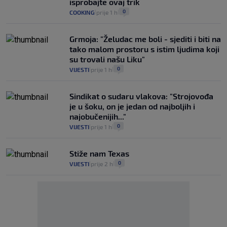
isprobajte ovaj trik
0
COOKING
prije 1 h
|
|
Grmoja: "Želudac me boli - sjediti i biti na
tako malom prostoru s istim ljudima koji
su trovali našu Liku"
0
VIJESTI
prije 1 h
|
|
Sindikat o sudaru vlakova: "Strojovođa
je u šoku, on je jedan od najboljih i
najobučenijih..."
0
VIJESTI
prije 1 h
|
|
Stiže nam Texas
0
VIJESTI
prije 2 h
|
|