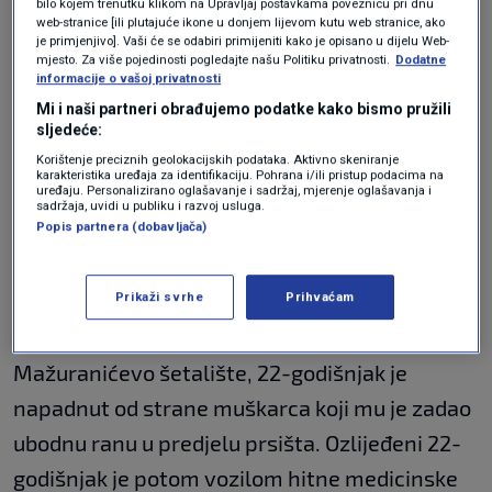
bilo kojem trenutku klikom na Upravljaj postavkama poveznicu pri dnu
gurnuli su mene i suprugu da ostanemo jaki i
web-stranice [ili plutajuće ikone u donjem lijevom kutu web stranice, ako
je primjenjivo]. Vaši će se odabiri primijeniti kako je opisano u dijelu Web-
čvrsti te da se izborimo za sve što slijedi",
mjesto. Za više pojedinosti pogledajte našu Politiku privatnosti.
Dodatne
informacije o vašoj privatnosti
zaključio je.
Mi i naši partneri obrađujemo podatke kako bismo pružili
sljedeće:
Podsjetimo, Luku Bančića na ulici je ovoga
Korištenje preciznih geolokacijskih podataka. Aktivno skeniranje
karakteristika uređaja za identifikaciju. Pohrana i/ili pristup podacima na
uređaju. Personalizirano oglašavanje i sadržaj, mjerenje oglašavanja i
vikenda, nakon verbalnog sukoba, ubio 31-
sadržaja, uvidi u publiku i razvoj usluga.
godišnji Ante Rušić.
Popis partnera (dobavljača)
Kako je priopćila PU splitsko-dalmatinska,
Prikaži svrhe
Prihvaćam
jedan sat iza ponoći s petka na subotu u ulici
Mažuranićevo šetalište, 22-godišnjak je
napadnut od strane muškarca koji mu je zadao
ubodnu ranu u predjelu prsišta. Ozlijeđeni 22-
godišnjak je potom vozilom hitne medicinske