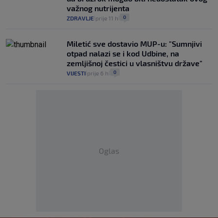
važnog nutrijenta
0
ZDRAVLJE
prije 11 h
|
|
Miletić sve dostavio MUP-u: "Sumnjivi
otpad nalazi se i kod Udbine, na
zemljišnoj čestici u vlasništvu države"
0
VIJESTI
prije 6 h
|
|
Oglas