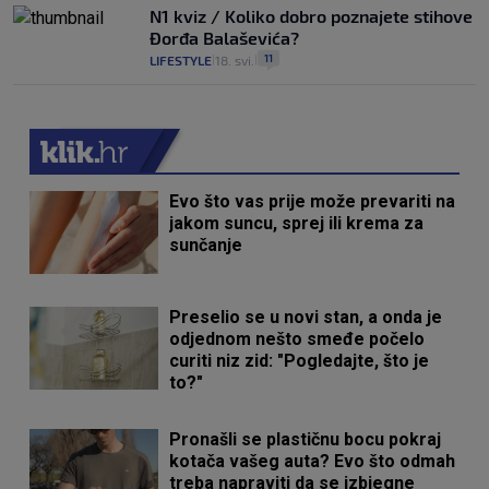
N1 kviz / Koliko dobro poznajete stihove
Đorđa Balaševića?
11
LIFESTYLE
18. svi.
|
|
Evo što vas prije može prevariti na
jakom suncu, sprej ili krema za
sunčanje
Preselio se u novi stan, a onda je
odjednom nešto smeđe počelo
curiti niz zid: "Pogledajte, što je
to?"
Pronašli se plastičnu bocu pokraj
kotača vašeg auta? Evo što odmah
treba napraviti da se izbjegne