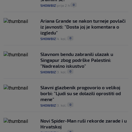
0
SHOWBIZ
prije 2 h
|
|
Ariana Grande se nakon turneje povlači
iz javnosti: "Dosta joj je komentara o
izgledu"
0
SHOWBIZ
4. kol.
|
|
Slavnom bendu zabranili ulazak u
Singapur zbog podrške Palestini:
"Nadrealno iskustvo"
0
SHOWBIZ
3. kol.
|
|
Slavni glazbenik progovorio o velikoj
borbi: "Ljudi su se dolazili oprostiti od
mene"
0
SHOWBIZ
3. kol.
|
|
Novi Spider-Man ruši rekorde zarade i u
Hrvatskoj
0