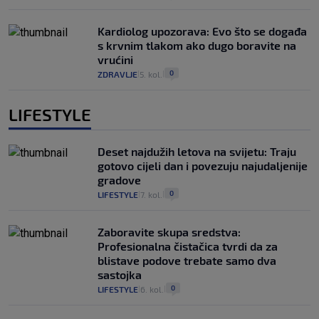
Kardiolog upozorava: Evo što se događa
s krvnim tlakom ako dugo boravite na
vrućini
0
ZDRAVLJE
5. kol.
|
|
LIFESTYLE
Deset najdužih letova na svijetu: Traju
gotovo cijeli dan i povezuju najudaljenije
gradove
0
LIFESTYLE
7. kol.
|
|
Zaboravite skupa sredstva:
Profesionalna čistačica tvrdi da za
blistave podove trebate samo dva
sastojka
0
LIFESTYLE
6. kol.
|
|