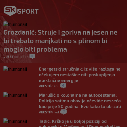
SPORT
Grozdanić: Struje i goriva na jesen ne
bi trebalo manjkati no s plinom bi
moglo biti problema
0
VIJESTI
prije 11 h
|
|
Energetski stručnjak: Iz više razloga ne
očekujem nestašice niti poskupljenja
električne energije
0
VIJESTI
7. kol.
|
|
Marušić o kolonama na autocestama:
Policija satima obavlja očevide nesreća
kao prije 50 godina. Evo kako to ubrzati
7
VIJESTI
4. kol.
|
|
Tadić: Krško je u boljoj poziciji od
nuklearki u Mađarskoj i Rumunjskoj jer