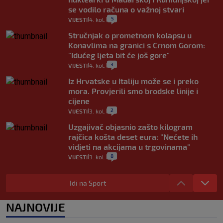
se vodilo računa o važnoj stvari
5
VIJESTI
4. kol.
|
|
Stručnjak o prometnom kolapsu u
Konavlima na granici s Crnom Gorom:
"Idućeg ljeta bit će još gore"
3
VIJESTI
4. kol.
|
|
Iz Hrvatske u Italiju može se i preko
mora. Provjerili smo brodske linije i
cijene
2
VIJESTI
3. kol.
|
|
Uzgajivač objasnio zašto kilogram
rajčica košta deset eura: "Nećete ih
vidjeti na akcijama u trgovinama"
8
VIJESTI
3. kol.
|
|
Selidba je jedno od stresnijih iskustava.
Evo aktualnih cijena i nekoliko savjeta
Idi na Sport
da prođe što lakše i jeftinije
0
VIJESTI
2. kol.
NAJNOVIJE
|
|
Izračunali smo koliko košta putovanje