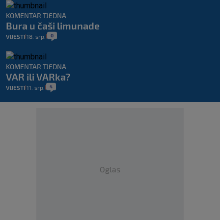
KOMENTAR TJEDNA
Bura u čaši limunade
0
VIJESTI
18. srp.
|
|
KOMENTAR TJEDNA
VAR ili VARka?
4
VIJESTI
11. srp.
|
|
Oglas