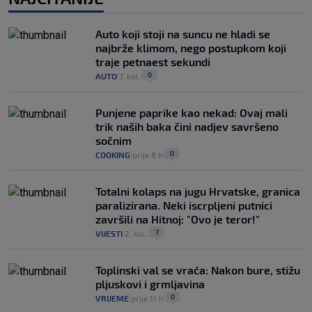
Auto koji stoji na suncu ne hladi se
najbrže klimom, nego postupkom koji
traje petnaest sekundi
0
AUTO
7. kol.
|
|
Punjene paprike kao nekad: Ovaj mali
trik naših baka čini nadjev savršeno
sočnim
0
COOKING
prije 8 h
|
|
Totalni kolaps na jugu Hrvatske, granica
paralizirana. Neki iscrpljeni putnici
završili na Hitnoj: "Ovo je teror!"
7
VIJESTI
2. kol.
|
|
Toplinski val se vraća: Nakon bure, stižu
pljuskovi i grmljavina
0
VRIJEME
prije 11 h
|
|