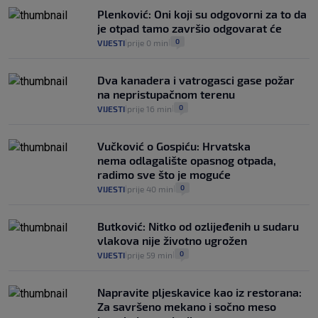
automobilom na Hvar iz Zagreba, a
Plenković: Oni koji su odgovorni za to da
koliko iz Osijeka
je otpad tamo završio odgovarat će
14
VIJESTI
2. kol.
|
|
0
VIJESTI
prije 0 min
|
|
Dva kanadera i vatrogasci gase požar
na nepristupačnom terenu
0
VIJESTI
prije 16 min
|
|
Vučković o Gospiću: Hrvatska
nema odlagalište opasnog otpada,
radimo sve što je moguće
0
VIJESTI
prije 40 min
|
|
Butković: Nitko od ozlijeđenih u sudaru
vlakova nije životno ugrožen
0
VIJESTI
prije 59 min
|
|
Napravite pljeskavice kao iz restorana:
Za savršeno mekano i sočno meso