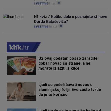
0
LIFESTYLE
1. lip.
|
|
N1 kviz / Koliko dobro poznajete stihove
Đorđa Balaševića?
11
LIFESTYLE
18. svi.
|
|
Uz ovaj dodatan posao zaradite
dobar novac sa strane, a ne
morate izlaziti iz kuće
Ljudi su počeli čuvati novac u
aluminijskoj foliji: Evo zašto tvrde
da je to korisno
Ljudi tvrde da je ovo piće bolje od