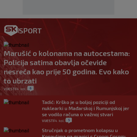
SPORT
Marušić o kolonama na autocestama:
Policija satima obavlja očevide
nesreća kao prije 50 godina. Evo kako
to ubrzati
6
VIJESTI
4. kol.
|
|
Tadić: Krško je u boljoj poziciji od
nuklearki u Mađarskoj i Rumunjskoj jer
se vodilo računa o važnoj stvari
5
VIJESTI
4. kol.
|
|
Stručnjak o prometnom kolapsu u
Konavlima na granici s Crnom Gorom: