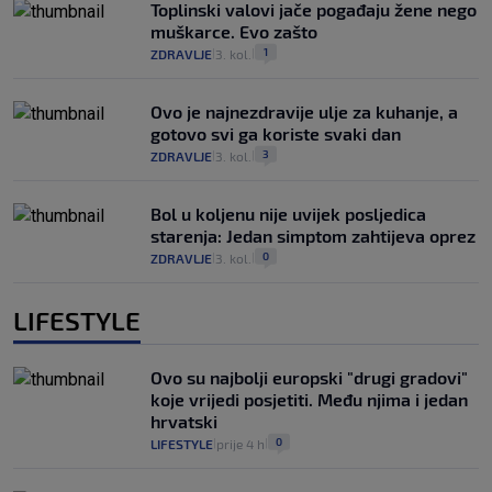
Toplinski valovi jače pogađaju žene nego
muškarce. Evo zašto
1
ZDRAVLJE
3. kol.
|
|
Ovo je najnezdravije ulje za kuhanje, a
gotovo svi ga koriste svaki dan
3
ZDRAVLJE
3. kol.
|
|
Bol u koljenu nije uvijek posljedica
starenja: Jedan simptom zahtijeva oprez
0
ZDRAVLJE
3. kol.
|
|
LIFESTYLE
Ovo su najbolji europski "drugi gradovi"
koje vrijedi posjetiti. Među njima i jedan
hrvatski
0
LIFESTYLE
prije 4 h
|
|