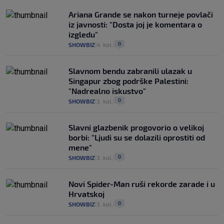
Ariana Grande se nakon turneje povlači
iz javnosti: "Dosta joj je komentara o
izgledu"
0
SHOWBIZ
4. kol.
|
|
Slavnom bendu zabranili ulazak u
Singapur zbog podrške Palestini:
"Nadrealno iskustvo"
0
SHOWBIZ
3. kol.
|
|
Slavni glazbenik progovorio o velikoj
borbi: "Ljudi su se dolazili oprostiti od
mene"
0
SHOWBIZ
3. kol.
|
|
Novi Spider-Man ruši rekorde zarade i u
Hrvatskoj
0
SHOWBIZ
3. kol.
|
|