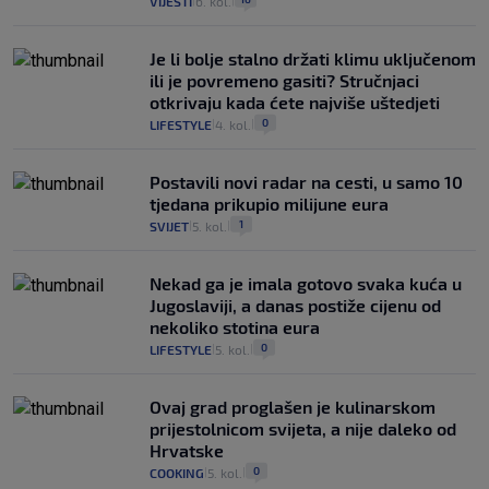
VIJESTI
6. kol.
|
|
Je li bolje stalno držati klimu uključenom
ili je povremeno gasiti? Stručnjaci
otkrivaju kada ćete najviše uštedjeti
0
LIFESTYLE
4. kol.
|
|
Postavili novi radar na cesti, u samo 10
tjedana prikupio milijune eura
1
SVIJET
5. kol.
|
|
Nekad ga je imala gotovo svaka kuća u
Jugoslaviji, a danas postiže cijenu od
nekoliko stotina eura
0
LIFESTYLE
5. kol.
|
|
Ovaj grad proglašen je kulinarskom
prijestolnicom svijeta, a nije daleko od
Hrvatske
0
COOKING
5. kol.
|
|