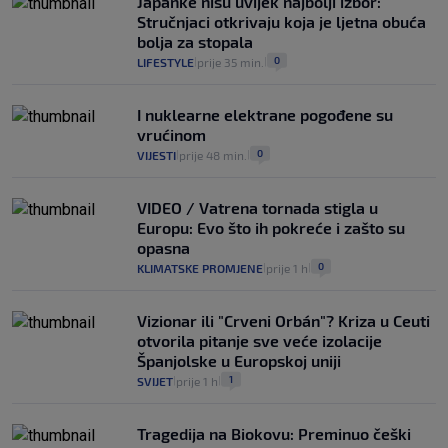
Japanke nisu uvijek najbolji izbor:
Stručnjaci otkrivaju koja je ljetna obuća
bolja za stopala
0
LIFESTYLE
prije 35 min.
|
|
I nuklearne elektrane pogođene su
vrućinom
0
VIJESTI
prije 48 min.
|
|
VIDEO / Vatrena tornada stigla u
Europu: Evo što ih pokreće i zašto su
opasna
0
KLIMATSKE PROMJENE
prije 1 h
|
|
Vizionar ili "Crveni Orbán"? Kriza u Ceuti
otvorila pitanje sve veće izolacije
Španjolske u Europskoj uniji
1
SVIJET
prije 1 h
|
|
Tragedija na Biokovu: Preminuo češki