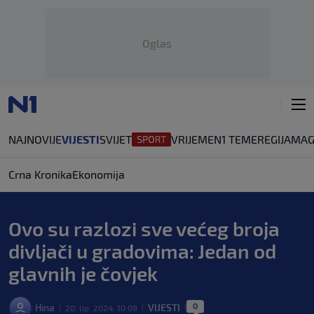
Oglas
NAJNOVIJE
VIJESTI
SVIJET
VRIJEME
N1 TEME
REGIJA
MAG
Crna Kronika
Ekonomija
Ovo su razlozi sve većeg broja
divljači u gradovima: Jedan od
glavnih je čovjek
0
Hina
VIJESTI
20. lip. 2024. 10:09
|
|
|