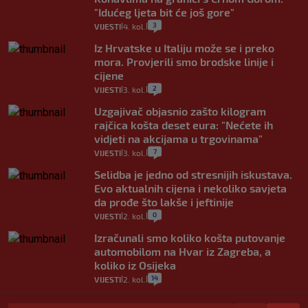
"Idućeg ljeta bit će još gore"
3
VIJESTI
4. kol.
|
|
Iz Hrvatske u Italiju može se i preko
mora. Provjerili smo brodske linije i
cijene
2
VIJESTI
3. kol.
|
|
Uzgajivač objasnio zašto kilogram
rajčica košta deset eura: "Nećete ih
vidjeti na akcijama u trgovinama"
7
VIJESTI
3. kol.
|
|
Selidba je jedno od stresnijih iskustava.
Evo aktualnih cijena i nekoliko savjeta
da prođe što lakše i jeftinije
0
VIJESTI
2. kol.
|
|
Izračunali smo koliko košta putovanje
automobilom na Hvar iz Zagreba, a
koliko iz Osijeka
14
VIJESTI
2. kol.
|
|
"Kći je otišla na more, a zaboravila