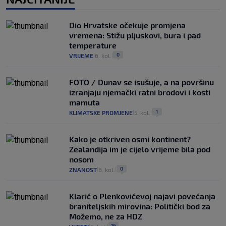
Dio Hrvatske očekuje promjena
vremena: Stižu pljuskovi, bura i pad
temperature
0
VRIJEME
6. kol.
|
|
FOTO / Dunav se isušuje, a na površinu
izranjaju njemački ratni brodovi i kosti
mamuta
1
KLIMATSKE PROMJENE
5. kol.
|
|
Kako je otkriven osmi kontinent?
Zealandija im je cijelo vrijeme bila pod
nosom
0
ZNANOST
6. kol.
|
|
Klarić o Plenkovićevoj najavi povećanja
braniteljskih mirovina: Politički bod za
Možemo, ne za HDZ
16