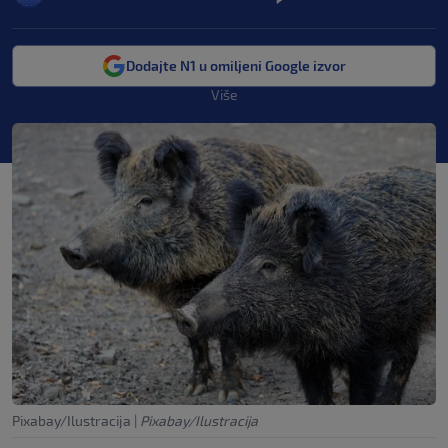
Dodajte N1 u omiljeni Google izvor
Više
Pixabay/Ilustracija
|
Pixabay/Ilustracija