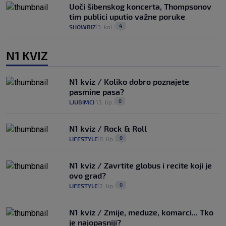
Uoči šibenskog koncerta, Thompsonov
tim publici uputio važne poruke
4
SHOWBIZ
3. kol.
|
|
N1 KVIZ
N1 kviz / Koliko dobro poznajete
pasmine pasa?
0
LJUBIMCI
13. lip.
|
|
N1 kviz / Rock & Roll
0
LIFESTYLE
8. lip.
|
|
N1 kviz / Zavrtite globus i recite koji je
ovo grad?
0
LIFESTYLE
2. lip.
|
|
N1 kviz / Zmije, meduze, komarci... Tko
je najopasniji?