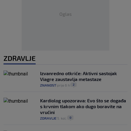
Oglas
ZDRAVLJE
Izvanredno otkriće: Aktivni sastojak
Viagre zaustavlja metastaze
2
ZNANOST
prije 6 h
|
|
Kardiolog upozorava: Evo što se događa
s krvnim tlakom ako dugo boravite na
vrućini
0
ZDRAVLJE
5. kol.
|
|