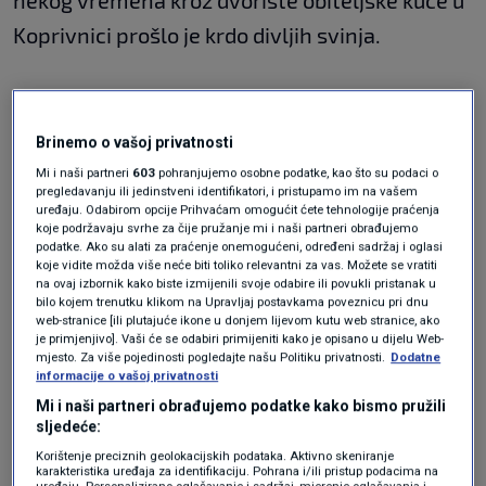
nekog vremena kroz dvorište obiteljske kuće u
Koprivnici prošlo je krdo divljih svinja.
Ovakvih je zabilježenih slučajeva, čini se, iz
godine u godinu sve više. Je li razlog takvom
Brinemo o vašoj privatnosti
ponašanju divljači njihova brojnost ili nešto
Mi i naši partneri
603
pohranjujemo osobne podatke, kao što su podaci o
pregledavanju ili jedinstveni identifikatori, i pristupamo im na vašem
drugo objasnio je
Krešimir Krapinec
, osoba koja
uređaju. Odabirom opcije Prihvaćam omogućit ćete tehnologije praćenja
koje podržavaju svrhe za čije pružanje mi i naši partneri obrađujemo
niz godina prati migraciju divljih životinja.
podatke. Ako su alati za praćenje onemogućeni, određeni sadržaj i oglasi
koje vidite možda više neće biti toliko relevantni za vas. Možete se vratiti
na ovaj izbornik kako biste izmijenili svoje odabire ili povukli pristanak u
Čagalj desetkuje srneću
bilo kojem trenutku klikom na Upravljaj postavkama poveznicu pri dnu
web-stranice [ili plutajuće ikone u donjem lijevom kutu web stranice, ako
divljač
je primjenjivo]. Vaši će se odabiri primijeniti kako je opisano u dijelu Web-
mjesto. Za više pojedinosti pogledajte našu Politiku privatnosti.
Dodatne
informacije o vašoj privatnosti
Mi i naši partneri obrađujemo podatke kako bismo pružili
sljedeće:
Tvrdi da se broj spomenute divljači nije oteo
Korištenje preciznih geolokacijskih podataka. Aktivno skeniranje
karakteristika uređaja za identifikaciju. Pohrana i/ili pristup podacima na
kontroli. Populaciju divljih svinja lovci su