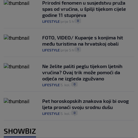
Prirodni fenomen u susjedstvu pruža
spas od vrućina, u špilji tijekom cijele
godine 11 stupnjeva
0
LIFESTYLE
prije 5 h
|
|
FOTO, VIDEO/ Kupanje s konjima hit
među turistima na hrvatskoj obali
1
LIFESTYLE
prije 5 h
|
|
Ne želite paliti peglu tijekom ljetnih
vrućina? Ovaj trik može pomoći da
odjeća ne izgleda zgužvano
0
LIFESTYLE
5. kol.
|
|
Pet horoskopskih znakova koji bi ovog
ljeta pronaći svoju srodnu dušu
0
LIFESTYLE
5. kol.
|
|
SHOWBIZ