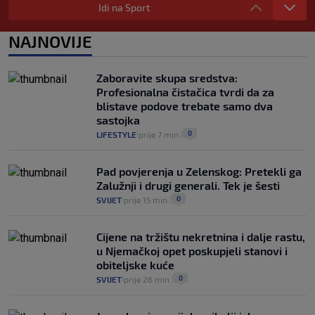
zdravstvenu iskaznicu". Kakva su prava
Idi na Sport
pacijenata izvan mjesta prebivališta?
1
VIJESTI
1. kol.
NAJNOVIJE
|
|
Provjerili smo "što ćemo onda" ako
Plenković na 15 dana ukine mjere: "Ne bi
Zaboravite skupa sredstva:
se dogodilo ništa. Vlada se zaljubila u te
Profesionalna čistačica tvrdi da za
intervencije"
blistave podove trebate samo dva
25
VIJESTI
30. srp.
|
|
sastojka
0
LIFESTYLE
prije 7 min.
|
|
Pad povjerenja u Zelenskog: Pretekli ga
Zalužnji i drugi generali. Tek je šesti
0
SVIJET
prije 15 min.
|
|
Cijene na tržištu nekretnina i dalje rastu,
u Njemačkoj opet poskupjeli stanovi i
obiteljske kuće
0
SVIJET
prije 26 min.
|
|