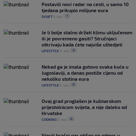
Postavili novi radar na cesti, u samo 10
tjedana prikupio milijune eura
1
SVIJET
5. kol.
|
|
Je li bolje stalno držati klimu uključenom
ili je povremeno gasiti? Stručnjaci
otkrivaju kada ćete najviše uštedjeti
0
LIFESTYLE
4. kol.
|
|
Nekad ga je imala gotovo svaka kuća u
Jugoslaviji, a danas postiže cijenu od
nekoliko stotina eura
0
LIFESTYLE
5. kol.
|
|
Ovaj grad proglašen je kulinarskom
prijestolnicom svijeta, a nije daleko od
Hrvatske
0
COOKING
5. kol.
|
|
Stariji bračni par otišao na odmor u