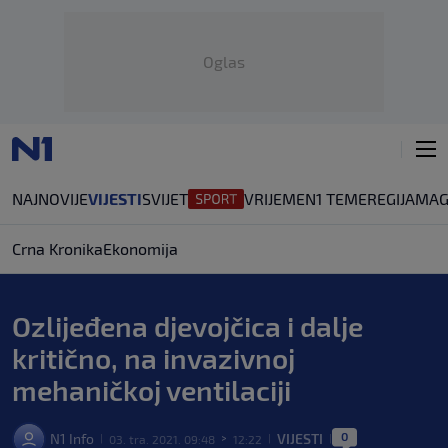
Oglas
NAJNOVIJE
VIJESTI
SVIJET
VRIJEME
N1 TEME
REGIJA
MAG
Crna Kronika
Ekonomija
Ozlijeđena djevojčica i dalje
kritično, na invazivnoj
mehaničkoj ventilaciji
0
N1 Info
VIJESTI
03. tra. 2021. 09:48
12:22
|
>
|
|