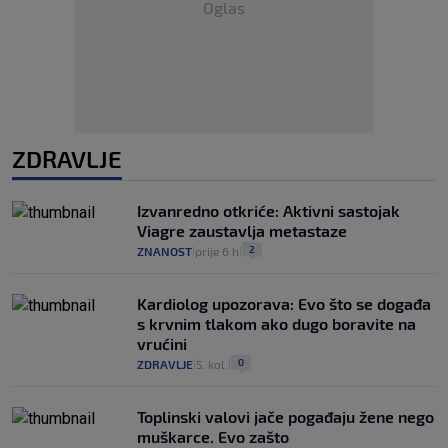
Oglas
ZDRAVLJE
Izvanredno otkriće: Aktivni sastojak
Viagre zaustavlja metastaze
2
ZNANOST
prije 6 h
|
|
Kardiolog upozorava: Evo što se događa
s krvnim tlakom ako dugo boravite na
vrućini
0
ZDRAVLJE
5. kol.
|
|
Toplinski valovi jače pogađaju žene nego
muškarce. Evo zašto