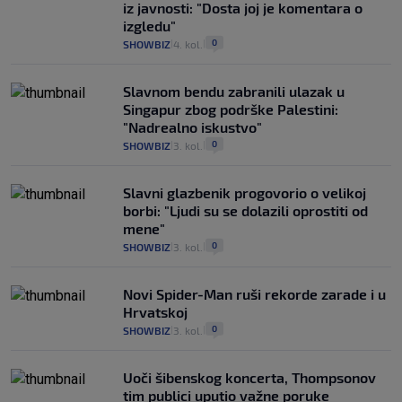
iz javnosti: "Dosta joj je komentara o
izgledu"
0
SHOWBIZ
4. kol.
|
|
Slavnom bendu zabranili ulazak u
Singapur zbog podrške Palestini:
"Nadrealno iskustvo"
0
SHOWBIZ
3. kol.
|
|
Slavni glazbenik progovorio o velikoj
borbi: "Ljudi su se dolazili oprostiti od
mene"
0
SHOWBIZ
3. kol.
|
|
Novi Spider-Man ruši rekorde zarade i u
Hrvatskoj
0
SHOWBIZ
3. kol.
|
|
Uoči šibenskog koncerta, Thompsonov
tim publici uputio važne poruke