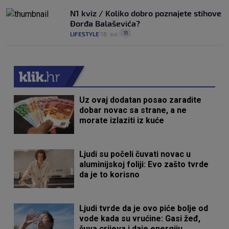
N1 kviz / Koliko dobro poznajete stihove
Đorđa Balaševića?
11
LIFESTYLE
18. svi.
|
|
Uz ovaj dodatan posao zaradite
dobar novac sa strane, a ne
morate izlaziti iz kuće
Ljudi su počeli čuvati novac u
aluminijskoj foliji: Evo zašto tvrde
da je to korisno
Ljudi tvrde da je ovo piće bolje od
vode kada su vrućine: Gasi žeđ,
čuva crijeva i daje energiju