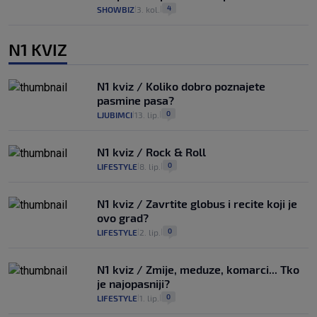
4
SHOWBIZ
3. kol.
|
|
N1 KVIZ
N1 kviz / Koliko dobro poznajete
pasmine pasa?
0
LJUBIMCI
13. lip.
|
|
N1 kviz / Rock & Roll
0
LIFESTYLE
8. lip.
|
|
N1 kviz / Zavrtite globus i recite koji je
ovo grad?
0
LIFESTYLE
2. lip.
|
|
N1 kviz / Zmije, meduze, komarci... Tko
je najopasniji?
0
LIFESTYLE
1. lip.
|
|