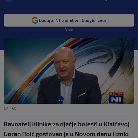
Dodajte N1 u omiljeni Google izvor
Više
N1
|
N1
Ravnatelj Klinike za dječje bolesti u Klaićevoj
Goran Roić gostovao je u Novom danu i iznio