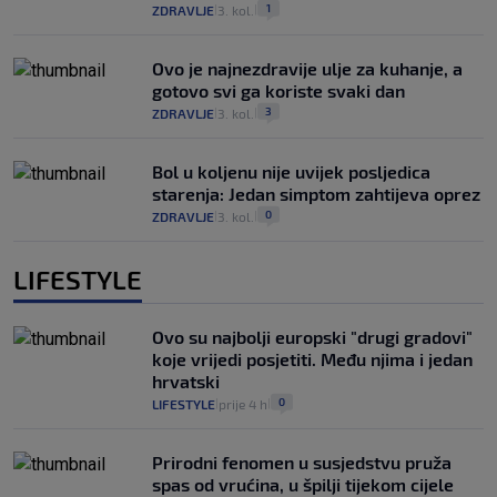
1
ZDRAVLJE
3. kol.
|
|
Ovo je najnezdravije ulje za kuhanje, a
gotovo svi ga koriste svaki dan
3
ZDRAVLJE
3. kol.
|
|
Bol u koljenu nije uvijek posljedica
starenja: Jedan simptom zahtijeva oprez
0
ZDRAVLJE
3. kol.
|
|
LIFESTYLE
Ovo su najbolji europski "drugi gradovi"
koje vrijedi posjetiti. Među njima i jedan
hrvatski
0
LIFESTYLE
prije 4 h
|
|
Prirodni fenomen u susjedstvu pruža
spas od vrućina, u špilji tijekom cijele