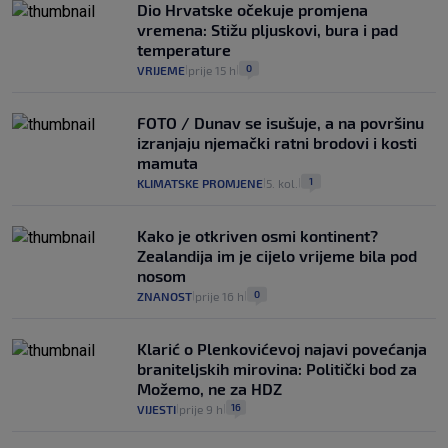
Dio Hrvatske očekuje promjena
vremena: Stižu pljuskovi, bura i pad
temperature
0
VRIJEME
prije 15 h
|
|
FOTO / Dunav se isušuje, a na površinu
izranjaju njemački ratni brodovi i kosti
mamuta
1
KLIMATSKE PROMJENE
5. kol.
|
|
Kako je otkriven osmi kontinent?
Zealandija im je cijelo vrijeme bila pod
nosom
0
ZNANOST
prije 16 h
|
|
Klarić o Plenkovićevoj najavi povećanja
braniteljskih mirovina: Politički bod za
Možemo, ne za HDZ
16
VIJESTI
prije 9 h
|
|