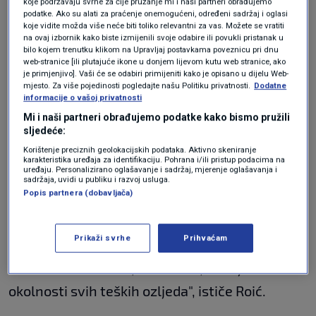
koje podržavaju svrhe za čije pružanje mi i naši partneri obrađujemo
podatke. Ako su alati za praćenje onemogućeni, određeni sadržaj i oglasi
zdravstveno stanje dok službena istraga ne
koje vidite možda više neće biti toliko relevantni za vas. Možete se vratiti
na ovaj izbornik kako biste izmijenili svoje odabire ili povukli pristanak u
bude gotova.
bilo kojem trenutku klikom na Upravljaj postavkama poveznicu pri dnu
web-stranice [ili plutajuće ikone u donjem lijevom kutu web stranice, ako
je primjenjivo]. Vaši će se odabiri primijeniti kako je opisano u dijelu Web-
"Međutim, dijete je već pri premještaju došlo u
mjesto. Za više pojedinosti pogledajte našu Politiku privatnosti.
Dodatne
informacije o vašoj privatnosti
vrlo teškom stanju, bez svijesti i vitalno
Mi i naši partneri obrađujemo podatke kako bismo pružili
ugroženo. Uz to, nisu bili adekvatni podaci u
sljedeće:
Korištenje preciznih geolokacijskih podataka. Aktivno skeniranje
kojim okolnostima su ozljede nastale. U prvom
karakteristika uređaja za identifikaciju. Pohrana i/ili pristup podacima na
uređaju. Personalizirano oglašavanje i sadržaj, mjerenje oglašavanja i
redu dominiraju problemi sa središnjim
sadržaja, uvidi u publiku i razvoj usluga.
Popis partnera (dobavljača)
živčanim sustavom sa oštećenjem moždanih
struktura. Mi kao javna institucija odgovorni
Prikaži svrhe
Prihvaćam
smo da upozorimo na svaku takvu situaciju.
Nadležne službe će, nadam se, rasvijetili sve
okolnosti svih teških ozljeda", ističe Roić.