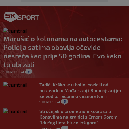
SPORT
Marušić o kolonama na autocestama:
Policija satima obavlja očevide
nesreća kao prije 50 godina. Evo kako
to ubrzati
6
VIJESTI
4. kol.
|
|
Tadić: Krško je u boljoj poziciji od
nuklearki u Mađarskoj i Rumunjskoj jer
se vodilo računa o važnoj stvari
5
VIJESTI
4. kol.
|
|
Stručnjak o prometnom kolapsu u
Konavlima na granici s Crnom Gorom:
"Idućeg ljeta bit će još gore"
3
VIJESTI
4. kol.
|
|