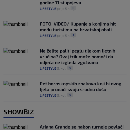
godine 11 stupnjeva
0
LIFESTYLE
prije 5 h
|
|
FOTO, VIDEO/ Kupanje s konjima hit
među turistima na hrvatskoj obali
1
LIFESTYLE
prije 5 h
|
|
Ne želite paliti peglu tijekom ljetnih
vrućina? Ovaj trik može pomoći da
odjeća ne izgleda zgužvano
0
LIFESTYLE
5. kol.
|
|
Pet horoskopskih znakova koji bi ovog
ljeta pronaći svoju srodnu dušu
0
LIFESTYLE
5. kol.
|
|
SHOWBIZ
Ariana Grande se nakon turneje povlači