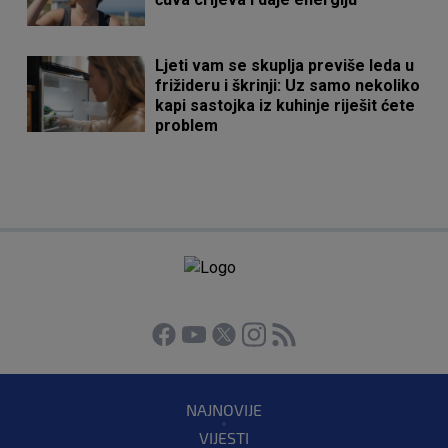
Ljeti vam se skuplja previše leda u
frižideru i škrinji: Uz samo nekoliko
kapi sastojka iz kuhinje riješit ćete
problem
NAJNOVIJE
VIJESTI