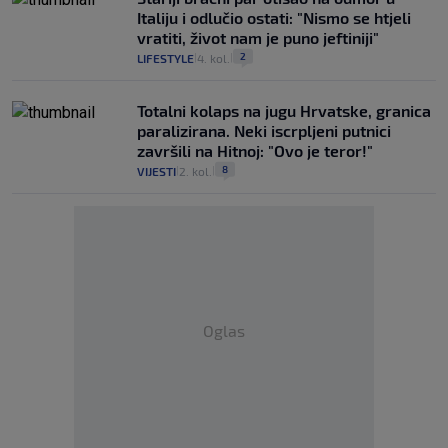
Italiju i odlučio ostati: "Nismo se htjeli
vratiti, život nam je puno jeftiniji"
2
LIFESTYLE
4. kol.
|
|
Totalni kolaps na jugu Hrvatske, granica
paralizirana. Neki iscrpljeni putnici
završili na Hitnoj: "Ovo je teror!"
8
VIJESTI
2. kol.
|
|
Oglas