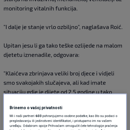
monitoring vitalnih funkcija.
"I dalje je stanje vrlo ozbiljno", naglašava Roić.
Upitan jesu li ga tako teške ozlijede na malom
djetetu iznenadile, odgovara:
"Klaićeva zbrinjava veliki broj djece i vidjeli
smo svakojakih slučajeva, ali kad imate
situaciju gdje je dijete od 2,5 godine u tako
kritičnom stanju, naravno da je to uvijek vrlo
Brinemo o vašoj privatnosti
teško i profesionalno i ljudski".
Mi i naši partneri
603
pohranjujemo osobne podatke, kao što su podaci o
Rekao je da ne može prejudicirati jesu li
pregledavanju ili jedinstveni identifikatori, i pristupamo im na vašem
uređaju. Odabirom opcije Prihvaćam omogućit ćete tehnologije praćenja
prethodne ozljede djeteta utjecale na