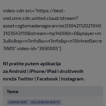
video-cdn src="https://best-
vod.umn.cdn.united.cloud/stream?
asset=zgtemadanagoranroic03042112021040
3103543110&stream=hp1400&t=0&player=m
3u8v&sp=n1info&u=n1info&p=n1Sh4redSecre
7iNf0" video-id="3930005"]
N1 pratite putem aplikacija
za
Android
|
iPhone/iPad
i društvenih
mreža
Twitter
|
Facebook
|
Instagram.
Teme
GORAN ROIĆ
OZLIJEĐENO DIJETE