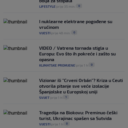
bolja za stopala
0
LIFESTYLE
prije 35 min.
|
|
I nuklearne elektrane pogođene su
vrućinom
0
VIJESTI
prije 48 min.
|
|
VIDEO / Vatrena tornada stigla u
Europu: Evo što ih pokreće i zašto su
opasna
0
KLIMATSKE PROMJENE
prije 1 h
|
|
Vizionar ili "Crveni Orbán"? Kriza u Ceuti
otvorila pitanje sve veće izolacije
Španjolske u Europskoj uniji
1
SVIJET
prije 1 h
|
|
Tragedija na Biokovu: Preminuo češki
turist, Ukrajinac spašen sa Sutvida
0
VIJESTI
prije 1 h
|
|