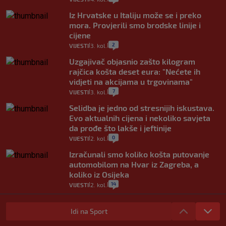
Iz Hrvatske u Italiju može se i preko
mora. Provjerili smo brodske linije i
cijene
2
VIJESTI
3. kol.
|
|
Uzgajivač objasnio zašto kilogram
rajčica košta deset eura: "Nećete ih
vidjeti na akcijama u trgovinama"
7
VIJESTI
3. kol.
|
|
Selidba je jedno od stresnijih iskustava.
Evo aktualnih cijena i nekoliko savjeta
da prođe što lakše i jeftinije
0
VIJESTI
2. kol.
|
|
Izračunali smo koliko košta putovanje
automobilom na Hvar iz Zagreba, a
koliko iz Osijeka
14
VIJESTI
2. kol.
|
|
"Kći je otišla na more, a zaboravila
zdravstvenu iskaznicu". Kakva su prava
Idi na Sport
pacijenata izvan mjesta prebivališta?