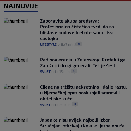
1
VIJESTI
1. kol.
NAJNOVIJE
|
|
Provjerili smo "što ćemo onda" ako
Plenković na 15 dana ukine mjere: "Ne bi
Zaboravite skupa sredstva:
se dogodilo ništa. Vlada se zaljubila u te
Profesionalna čistačica tvrdi da za
intervencije"
blistave podove trebate samo dva
25
VIJESTI
30. srp.
|
|
sastojka
0
LIFESTYLE
prije 7 min.
|
|
Pad povjerenja u Zelenskog: Pretekli ga
Zalužnji i drugi generali. Tek je šesti
0
SVIJET
prije 15 min.
|
|
Cijene na tržištu nekretnina i dalje rastu,
u Njemačkoj opet poskupjeli stanovi i
obiteljske kuće
0
SVIJET
prije 26 min.
|
|
Japanke nisu uvijek najbolji izbor:
Stručnjaci otkrivaju koja je ljetna obuća