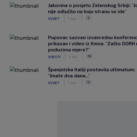
Jakovina o posjetu Zelenskog Srbiji: "J
nije odlučilo na koju stranu se ide"
|
|
3
SVIJET
7. kol.
Pupovac sazvao izvanrednu konferenci
prikazan i video iz Knina: "Zašto DORH
poduzima mjere?"
|
|
19
VIJESTI
7. kol.
Španjolska Italiji postavila ultimatum:
"Imate dva dana..."
|
|
0
SVIJET
7. kol.