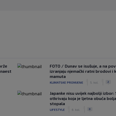
brže
FOTO / Dunav se isušuje, a na pov
tnaest
izranjaju njemački ratni brodovi i 
mamuta
|
|
2
KLIMATSKE PROMJENE
5. kol.
Japanke nisu uvijek najbolji izbor:
otkrivaju koja je ljetna obuća bolj
stopala
|
|
0
LIFESTYLE
6. kol.