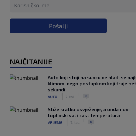
Pošalji
NAJČITANIJE
Auto koji stoji na suncu ne hladi se naj
klimom, nego postupkom koji traje pe
sekundi
|
|
0
AUTO
7. kol.
Stiže kratko osvježenje, a onda novi
toplinski val i rast temperatura
|
|
0
VRIJEME
7. kol.