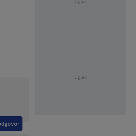
Oglas
Oglas
 odgovor