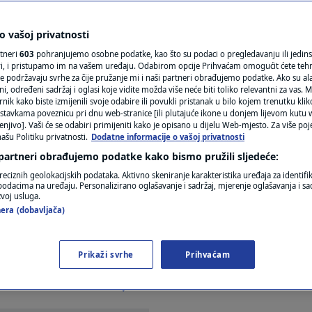
žbenom plakatu grada
N1(DIS)INFO
KLIMATSKE PROMJENE
 vašoj privatnosti
 sjećanja: "Kome smeta
rtneri
603
pohranjujemo osobne podatke, kao što su podaci o pregledavanju ili jedins
FOTO
ori, i pristupamo im na vašem uređaju. Odabirom opcije Prihvaćam omogućit ćete teh
e podržavaju svrhe za čije pružanje mi i naši partneri obrađujemo podatke. Ako su ala
 određeni sadržaj i oglasi koje vidite možda više neće biti toliko relevantni za vas. Mo
VIDEO
rnik kako biste izmijenili svoje odabire ili povukli pristanak u bilo kojem trenutku kl
stavkama poveznicu pri dnu web-stranice [ili plutajuće ikone u donjem lijevom kutu w
enjivo]. Vaši će se odabiri primijeniti kako je opisano u dijelu Web-mjesto. Za više poj
ašu Politiku privatnosti.
Dodatne informacije o vašoj privatnosti
 partneri obrađujemo podatke kako bismo pružili sljedeće:
reciznih geolokacijskih podataka. Aktivno skeniranje karakteristika uređaja za identifi
p podacima na uređaju. Personalizirano oglašavanje i sadržaj, mjerenje oglašavanja i sad
zvoj usluga.
era (dobavljača)
je u petak da će ove godine Kolonu sjećanja predv
Prikaži svrhe
Prihvaćam
maju nešto protiv HOS-a" da ne trebaju dolaziti 18.
inskom ratu.
Pročitaj više