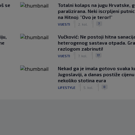
oš se
Totalni kolaps na jugu Hrvatske, g
paralizirana. Neki iscrpljeni putnici
na Hitnoj: "Ovo je teror!"
|
|
7
VIJESTI
2. kol.
ju,
Vučković: Ne postoji hitna sanaci
 ne
heterogenog sastava otpada. Gra
razlogom zabrinuti!
|
|
17
VIJESTI
7. kol.
Nekad ga je imala gotovo svaka k
Jugoslaviji, a danas postiže cijenu
nekoliko stotina eura
|
|
0
LIFESTYLE
5. kol.