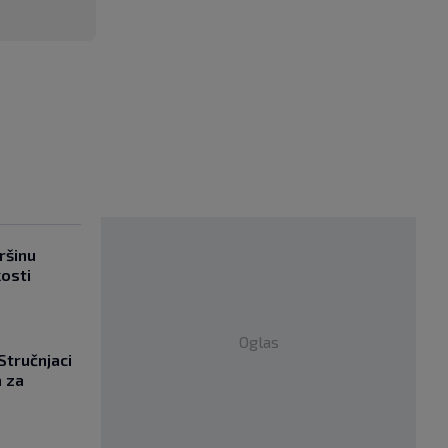
ršinu
kosti
Oglas
 Stručnjaci
a za