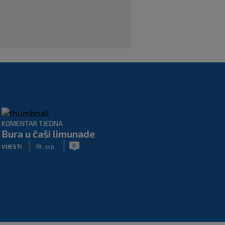
KOMENTAR TJEDNA
Bura u čaši limunade
|
|
0
VIJESTI
18. srp.