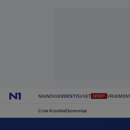
NAJNOVIJE
VIJESTI
SVIJET
VRIJEME
N
Crna Kronika
Ekonomija