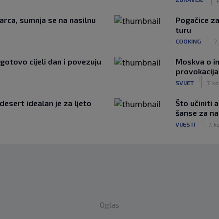
arca, sumnja se na nasilnu
Pogačice za
turu
|
COOKING
7.
 gotovo cijeli dan i povezuju
Moskva o in
provokacija
|
SVIJET
7. ko
desert idealan je za ljeto
Što učiniti
šanse za na
|
VIJESTI
7. k
Oglas