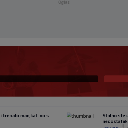
Oglas
 i sada je slobodan
io, ali…
bi trebalo manjkati no s
Stalno ste 
nedostatak 
|
ZDRAVLJE