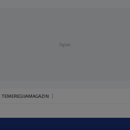
Oglas
1 TEME
REGIJA
MAGAZIN
N1 KOMENTAR
KOLUMNE