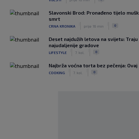
Slavonski Brod: Pronađeno tijelo mušk
smrt
|
|
0
CRNA KRONIKA
prije 16 min
Deset najdužih letova na svijetu: Traju
najudaljenije gradove
|
|
0
LIFESTYLE
7. kol.
Najbrža voćna torta bez pečenja: Ovaj 
|
|
0
COOKING
7. kol.