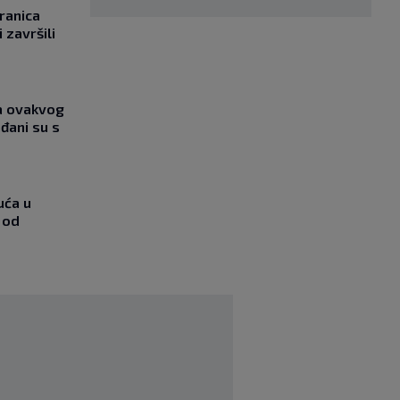
ranica
 završili
ja ovakvog
đani su s
uća u
 od