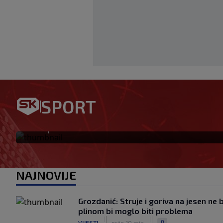
Bennacer raskinuo s Milanom
SPORT
igrač: Boban je upravo to i ht
|
SK
prije 24 min.
NAJNOVIJE
Grozdanić: Struje i goriva na jesen ne 
plinom bi moglo biti problema
|
|
0
VIJESTI
prije 10 min