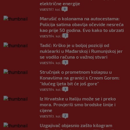
električne energije
0
VIJESTI
7. kol.
|
|
Marušić o kolonama na autocestama:
Policija satima obavlja očevide nesreća
kao prije 50 godina. Evo kako to ubrzati
7
VIJESTI
4. kol.
|
|
Tadić: Krško je u boljoj poziciji od
nuklearki u Mađarskoj i Rumunjskoj jer
se vodilo računa o važnoj stvari
5
VIJESTI
4. kol.
|
|
Stručnjak o prometnom kolapsu u
Konavlima na granici s Crnom Gorom:
"Idućeg ljeta bit će još gore"
3
VIJESTI
4. kol.
|
|
Iz Hrvatske u Italiju može se i preko
mora. Provjerili smo brodske linije i
cijene
2
VIJESTI
3. kol.
|
|
Uzgajivač objasnio zašto kilogram