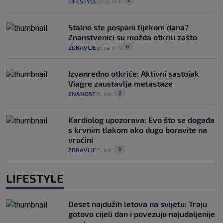
LIFESTYLE
prije 10 h
|
|
Stalno ste pospani tijekom dana?
Znanstvenici su možda otkrili zašto
0
ZDRAVLJE
prije 11 h
|
|
Izvanredno otkriće: Aktivni sastojak
Viagre zaustavlja metastaze
2
ZNANOST
6. kol.
|
|
Kardiolog upozorava: Evo što se događa
s krvnim tlakom ako dugo boravite na
vrućini
0
ZDRAVLJE
5. kol.
|
|
LIFESTYLE
Deset najdužih letova na svijetu: Traju
gotovo cijeli dan i povezuju najudaljenije