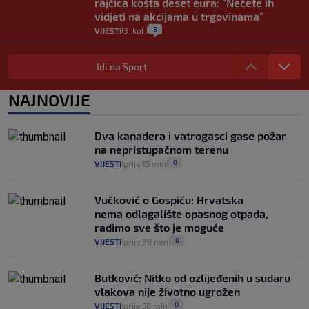
rajčica košta deset eura: "Nećete ih
vidjeti na akcijama u trgovinama"
8
VIJESTI
3. kol.
|
|
Selidba je jedno od stresnijih iskustava.
Evo aktualnih cijena i nekoliko savjeta
Idi na Sport
da prođe što lakše i jeftinije
0
VIJESTI
2. kol.
NAJNOVIJE
|
|
Izračunali smo koliko košta putovanje
automobilom na Hvar iz Zagreba, a
Dva kanadera i vatrogasci gase požar
koliko iz Osijeka
na nepristupačnom terenu
14
VIJESTI
2. kol.
|
|
0
VIJESTI
prije 15 min
|
|
Vučković o Gospiću: Hrvatska
nema odlagalište opasnog otpada,
radimo sve što je moguće
0
VIJESTI
prije 38 min
|
|
Butković: Nitko od ozlijeđenih u sudaru
vlakova nije životno ugrožen
0
VIJESTI
prije 58 min
|
|