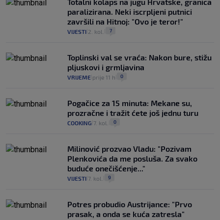
Totalni kolaps na jugu Hrvatske, granica
paralizirana. Neki iscrpljeni putnici
završili na Hitnoj: "Ovo je teror!"
7
VIJESTI
2. kol.
|
|
Toplinski val se vraća: Nakon bure, stižu
pljuskovi i grmljavina
0
VRIJEME
prije 11 h
|
|
Pogačice za 15 minuta: Mekane su,
prozračne i tražit ćete još jednu turu
0
COOKING
7. kol.
|
|
Milinović prozvao Vladu: "Pozivam
Plenkovića da me posluša. Za svako
buduće onečišćenje..."
9
VIJESTI
7. kol.
|
|
Potres probudio Austrijance: "Prvo
prasak, a onda se kuća zatresla"