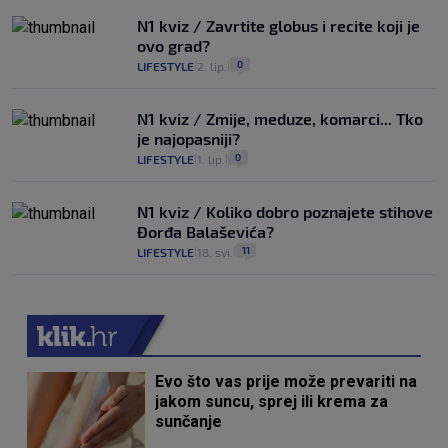
N1 kviz / Zavrtite globus i recite koji je
ovo grad?
0
LIFESTYLE
2. lip.
|
|
N1 kviz / Zmije, meduze, komarci... Tko
je najopasniji?
0
LIFESTYLE
1. lip.
|
|
N1 kviz / Koliko dobro poznajete stihove
Đorđa Balaševića?
11
LIFESTYLE
18. svi.
|
|
Evo što vas prije može prevariti na
jakom suncu, sprej ili krema za
sunčanje