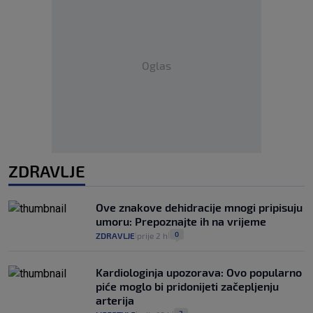
Oglas
ZDRAVLJE
Ove znakove dehidracije mnogi pripisuju
umoru: Prepoznajte ih na vrijeme
0
ZDRAVLJE
prije 2 h
|
|
Kardiologinja upozorava: Ovo popularno
piće moglo bi pridonijeti začepljenju
arterija
2