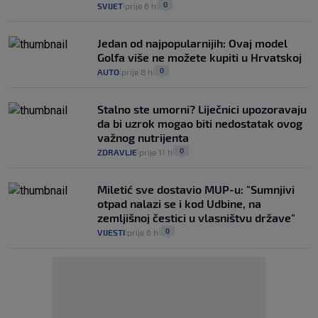
0
SVIJET
prije 6 h
|
|
Jedan od najpopularnijih: Ovaj model
Golfa više ne možete kupiti u Hrvatskoj
0
AUTO
prije 8 h
|
|
Stalno ste umorni? Liječnici upozoravaju
da bi uzrok mogao biti nedostatak ovog
važnog nutrijenta
0
ZDRAVLJE
prije 11 h
|
|
Miletić sve dostavio MUP-u: "Sumnjivi
otpad nalazi se i kod Udbine, na
zemljišnoj čestici u vlasništvu države"
0
VIJESTI
prije 6 h
|
|