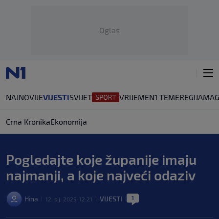
Oglas
NAJNOVIJE
VIJESTI
SVIJET
VRIJEME
N1 TEME
REGIJA
MAG
Crna Kronika
Ekonomija
Pogledajte koje županije imaju
najmanji, a koje najveći odaziv
1
Hina
VIJESTI
12. sij. 2025. 12:21
|
|
|