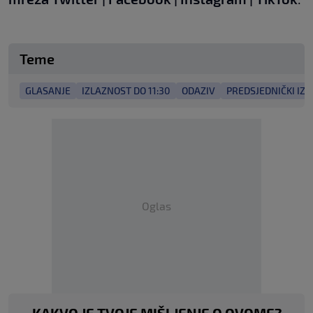
Teme
GLASANJE
IZLAZNOST DO 11:30
ODAZIV
PREDSJEDNIČKI IZB
Oglas
KAKVO JE TVOJE MIŠLJENJE O OVOME?