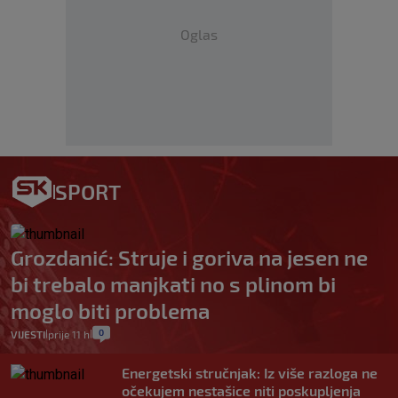
Oglas
SPORT
Grozdanić: Struje i goriva na jesen ne
bi trebalo manjkati no s plinom bi
moglo biti problema
0
VIJESTI
prije 11 h
|
|
Energetski stručnjak: Iz više razloga ne
očekujem nestašice niti poskupljenja