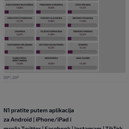
DIP
|
DIP
N1 pratite putem aplikacija
za
Android
|
iPhone/iPad
i
mreža
Twitter
|
Facebook
|
Instagram
|
TikTok
.