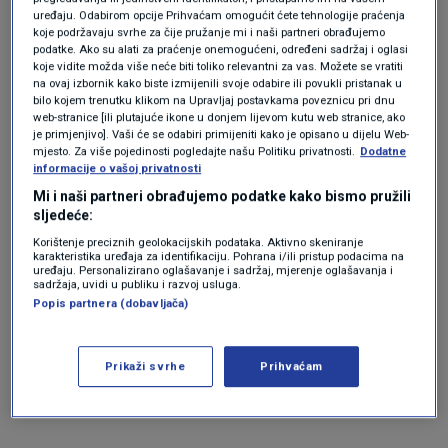
uređaju. Odabirom opcije Prihvaćam omogućit ćete tehnologije praćenja
koje podržavaju svrhe za čije pružanje mi i naši partneri obrađujemo
podatke. Ako su alati za praćenje onemogućeni, određeni sadržaj i oglasi
koje vidite možda više neće biti toliko relevantni za vas. Možete se vratiti
na ovaj izbornik kako biste izmijenili svoje odabire ili povukli pristanak u
bilo kojem trenutku klikom na Upravljaj postavkama poveznicu pri dnu
web-stranice [ili plutajuće ikone u donjem lijevom kutu web stranice, ako
je primjenjivo]. Vaši će se odabiri primijeniti kako je opisano u dijelu Web-
mjesto. Za više pojedinosti pogledajte našu Politiku privatnosti.
Dodatne
informacije o vašoj privatnosti
Mi i naši partneri obrađujemo podatke kako bismo pružili
sljedeće:
Korištenje preciznih geolokacijskih podataka. Aktivno skeniranje
DIP
|
DIP
karakteristika uređaja za identifikaciju. Pohrana i/ili pristup podacima na
uređaju. Personalizirano oglašavanje i sadržaj, mjerenje oglašavanja i
sadržaja, uvidi u publiku i razvoj usluga.
Popis partnera (dobavljača)
Najviše izašlo na sjeveru
Prikaži svrhe
Prihvaćam
Hrvatske