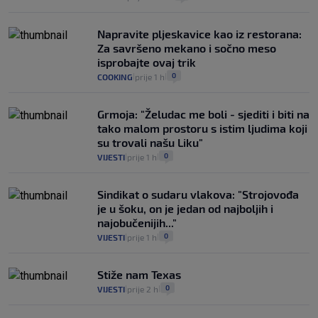
Napravite pljeskavice kao iz restorana:
Za savršeno mekano i sočno meso
isprobajte ovaj trik
0
COOKING
prije 1 h
|
|
Grmoja: "Želudac me boli - sjediti i biti na
tako malom prostoru s istim ljudima koji
su trovali našu Liku"
0
VIJESTI
prije 1 h
|
|
Sindikat o sudaru vlakova: "Strojovođa
je u šoku, on je jedan od najboljih i
najobučenijih..."
0
VIJESTI
prije 1 h
|
|
Stiže nam Texas
0
VIJESTI
prije 2 h
|
|