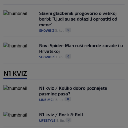
Slavni glazbenik progovorio o velikoj
borbi: "Ljudi su se dolazili oprostiti od
mene"
0
SHOWBIZ
3. kol.
|
|
Novi Spider-Man ruši rekorde zarade i u
Hrvatskoj
0
SHOWBIZ
3. kol.
|
|
N1 KVIZ
N1 kviz / Koliko dobro poznajete
pasmine pasa?
0
LJUBIMCI
13. lip.
|
|
N1 kviz / Rock & Roll
0
LIFESTYLE
8. lip.
|
|