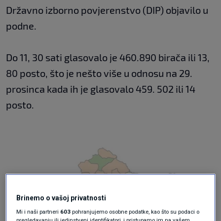
Državno izborno povjerenstvo (DIP) objavilo u
podne.
Do 11, 30 sati glasovalo je 460.890 birača ili 13,
80 posto, što je nešto više u odnosu na 29.
prosinca kada ih je glasovalo 459. 502 ili 14
posto.
Brinemo o vašoj privatnosti
Mi i naši partneri
603
pohranjujemo osobne podatke, kao što su podaci o
pregledavanju ili jedinstveni identifikatori, i pristupamo im na vašem