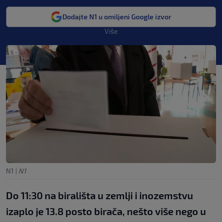
Dodajte N1 u omiljeni Google izvor
Više
N1
|
N1
Do 11:30 na birališta u zemlji i inozemstvu
izaplo je 13.8 posto birača, nešto više nego u