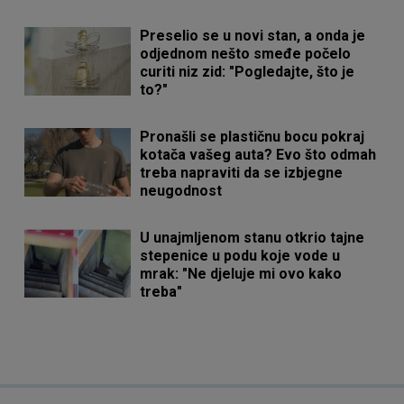
Preselio se u novi stan, a onda je
odjednom nešto smeđe počelo
curiti niz zid: "Pogledajte, što je
to?"
Pronašli se plastičnu bocu pokraj
kotača vašeg auta? Evo što odmah
treba napraviti da se izbjegne
neugodnost
U unajmljenom stanu otkrio tajne
stepenice u podu koje vode u
mrak: "Ne djeluje mi ovo kako
treba"