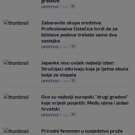
gradove
0
LIFESTYLE
7. kol.
|
|
Zaboravite skupa sredstva:
Profesionalna čistačica tvrdi da za
blistave podove trebate samo dva
sastojka
0
LIFESTYLE
6. kol.
|
|
Japanke nisu uvijek najbolji izbor:
Stručnjaci otkrivaju koja je ljetna obuća
bolja za stopala
0
LIFESTYLE
6. kol.
|
|
Ovo su najbolji europski "drugi gradovi"
koje vrijedi posjetiti. Među njima i jedan
hrvatski
0
LIFESTYLE
6. kol.
|
|
Prirodni fenomen u susjedstvu pruža