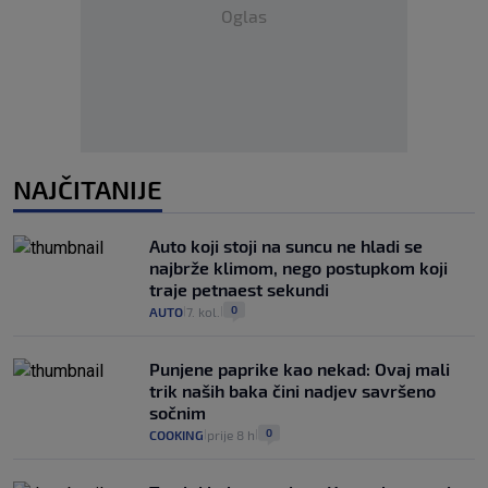
Oglas
NAJČITANIJE
Auto koji stoji na suncu ne hladi se
najbrže klimom, nego postupkom koji
traje petnaest sekundi
0
AUTO
7. kol.
|
|
Punjene paprike kao nekad: Ovaj mali
trik naših baka čini nadjev savršeno
sočnim
0
COOKING
prije 8 h
|
|