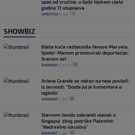
spas od vrućina, u špilji tijekom cijele
godine 11 stupnjeva
1
LIFESTYLE
6. kol.
|
|
SHOWBIZ
Bijela kuća razbjesnila fanove Marvela,
Spider-Manom promovirali deportacije:
Sramim se!
0
SHOWBIZ
prije 2 h
|
|
Ariana Grande se nakon turneje povlači
iz javnosti: "Dosta joj je komentara o
izgledu"
0
SHOWBIZ
4. kol.
|
|
Slavnom bendu zabranili ulazak u
Singapur zbog podrške Palestini:
"Nadrealno iskustvo"
0
SHOWBIZ
3. kol.
|
|