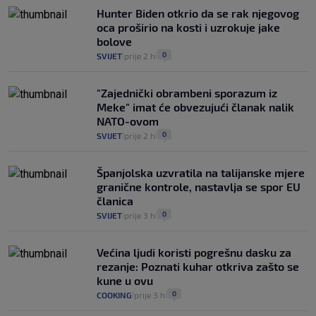
Hunter Biden otkrio da se rak njegovog
oca proširio na kosti i uzrokuje jake
bolove
0
SVIJET
prije 2 h
|
|
"Zajednički obrambeni sporazum iz
Meke" imat će obvezujući članak nalik
NATO-ovom
0
SVIJET
prije 2 h
|
|
Španjolska uzvratila na talijanske mjere
granične kontrole, nastavlja se spor EU
članica
0
SVIJET
prije 3 h
|
|
Većina ljudi koristi pogrešnu dasku za
rezanje: Poznati kuhar otkriva zašto se
kune u ovu
0
COOKING
prije 3 h
|
|