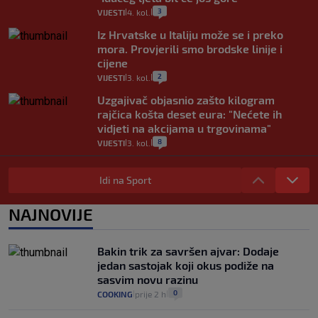
3
VIJESTI
4. kol.
|
|
Iz Hrvatske u Italiju može se i preko
mora. Provjerili smo brodske linije i
cijene
2
VIJESTI
3. kol.
|
|
Uzgajivač objasnio zašto kilogram
rajčica košta deset eura: "Nećete ih
vidjeti na akcijama u trgovinama"
8
VIJESTI
3. kol.
|
|
Selidba je jedno od stresnijih iskustava.
Evo aktualnih cijena i nekoliko savjeta
Idi na Sport
da prođe što lakše i jeftinije
0
VIJESTI
2. kol.
NAJNOVIJE
|
|
Izračunali smo koliko košta putovanje
automobilom na Hvar iz Zagreba, a
Bakin trik za savršen ajvar: Dodaje
koliko iz Osijeka
jedan sastojak koji okus podiže na
14
VIJESTI
2. kol.
|
|
sasvim novu razinu
0
COOKING
prije 2 h
|
|