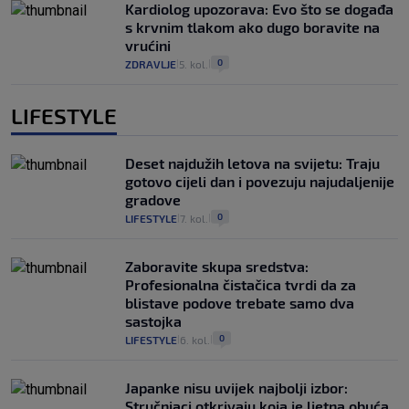
Kardiolog upozorava: Evo što se događa
s krvnim tlakom ako dugo boravite na
vrućini
0
ZDRAVLJE
5. kol.
|
|
LIFESTYLE
Deset najdužih letova na svijetu: Traju
gotovo cijeli dan i povezuju najudaljenije
gradove
0
LIFESTYLE
7. kol.
|
|
Zaboravite skupa sredstva:
Profesionalna čistačica tvrdi da za
blistave podove trebate samo dva
sastojka
0
LIFESTYLE
6. kol.
|
|
Japanke nisu uvijek najbolji izbor:
Stručnjaci otkrivaju koja je ljetna obuća