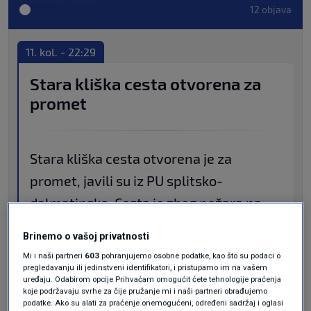
12 objava
11. kol. - 22:29
Stara kliška cesta otvorena za
promet
Stara kliška cesta otvorena je za
promet, javili su iz PU splitsko-
dalmatinske. Cesta je zbog požara na
predjelu Rupotina bila zatvorena za sav
Brinemo o vašoj privatnosti
promet od nedjelje popodne.
Mi i naši partneri
603
pohranjujemo osobne podatke, kao što su podaci o
pregledavanju ili jedinstveni identifikatori, i pristupamo im na vašem
uređaju. Odabirom opcije Prihvaćam omogućit ćete tehnologije praćenja
koje podržavaju svrhe za čije pružanje mi i naši partneri obrađujemo
podatke. Ako su alati za praćenje onemogućeni, određeni sadržaj i oglasi