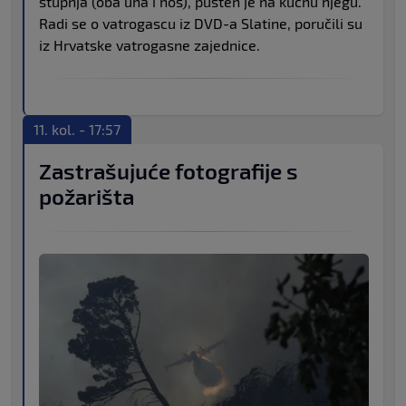
stupnja (oba uha i nos), pušten je na kućnu njegu.
Radi se o vatrogascu iz DVD-a Slatine, poručili su
iz Hrvatske vatrogasne zajednice.
11. kol. - 17:57
Zastrašujuće fotografije s
požarišta