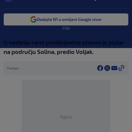
Dodajte N1 u omiljeni Google izvor
Više
U nedjelju rano poslijepodne planuo je požar
na području Solina, predio Voljak.
Podijeli
Oglas