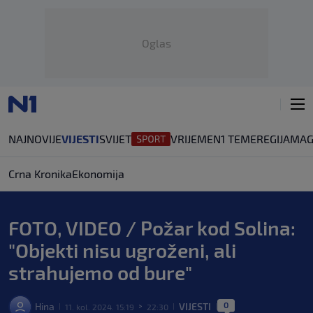
Oglas
NAJNOVIJE
VIJESTI
SVIJET
VRIJEME
N1 TEME
REGIJA
MAG
Crna Kronika
Ekonomija
FOTO, VIDEO / Požar kod Solina:
"Objekti nisu ugroženi, ali
strahujemo od bure"
0
Hina
VIJESTI
11. kol. 2024. 15:19
22:30
|
>
|
|