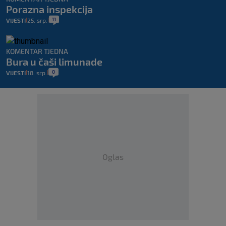
Porazna inspekcija
11
VIJESTI
25. srp.
|
|
KOMENTAR TJEDNA
Bura u čaši limunade
0
VIJESTI
18. srp.
|
|
Oglas