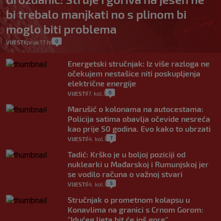
bi trebalo manjkati no s plinom bi
moglo biti problema
0
VIJESTI
prije 17 h
|
|
Energetski stručnjak: Iz više razloga ne
očekujem nestašice niti poskupljenja
električne energije
0
VIJESTI
7. kol.
|
|
Marušić o kolonama na autocestama:
Policija satima obavlja očevide nesreća
kao prije 50 godina. Evo kako to ubrzati
7
VIJESTI
4. kol.
|
|
Tadić: Krško je u boljoj poziciji od
nuklearki u Mađarskoj i Rumunjskoj jer
se vodilo računa o važnoj stvari
5
VIJESTI
4. kol.
|
|
Stručnjak o prometnom kolapsu u
Konavlima na granici s Crnom Gorom:
"Idućeg ljeta bit će još gore"