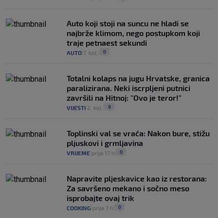
Auto koji stoji na suncu ne hladi se
najbrže klimom, nego postupkom koji
traje petnaest sekundi
0
AUTO
7. kol.
|
|
Totalni kolaps na jugu Hrvatske, granica
paralizirana. Neki iscrpljeni putnici
završili na Hitnoj: "Ovo je teror!"
8
VIJESTI
2. kol.
|
|
Toplinski val se vraća: Nakon bure, stižu
pljuskovi i grmljavina
0
VRIJEME
prije 17 h
|
|
Napravite pljeskavice kao iz restorana:
Za savršeno mekano i sočno meso
isprobajte ovaj trik
0
COOKING
prije 7 h
|
|