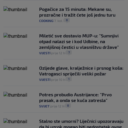
Pogačice za 15 minuta: Mekane su,
prozračne i tražit ćete još jednu turu
0
COOKING
7. kol.
|
|
Miletić sve dostavio MUP-u: "Sumnjivi
otpad nalazi se i kod Udbine, na
zemljišnoj čestici u vlasništvu države"
7
VIJESTI
prije 12 h
|
|
Ozljede glave, kralježnice i prsnog koša:
Vatrogasci spriječili veliki požar
1
VIJESTI
prije 10 h
|
|
Potres probudio Austrijance: "Prvo
prasak, a onda se kuća zatresla"
0
SVIJET
prije 12 h
|
|
Stalno ste umorni? Liječnici upozoravaju
da bi uzrok mogao biti nedostatak ovog