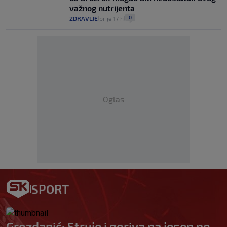
važnog nutrijenta
0
ZDRAVLJE
prije 17 h
|
|
Oglas
SPORT
Grozdanić: Struje i goriva na jesen ne