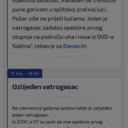
olakotna okolnost. Kanaderi se trenutno
pune gorivom u splitskoj zračnoj luci.
Požar više ne prijeti kućama. Jedan je
vatrogasac zadobio opekline prvog
stupnja na području uha i nosa iz DVD-a
Slatina", rekao je za
Danas.hr
.
11. kol. - 18:59
Ozlijeđen vatrogasac
Na intervenciji gašenja požara lakše je ozlijeđen
jedan vatrogasac.
Iz ŽVOC-a ST su javili da ima opekline prvog