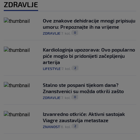
ZDRAVLJE
Ove znakove dehidracije mnogi pripisuju
umoru: Prepoznajte ih na vrijeme
0
ZDRAVLJE
7. kol.
|
|
Kardiologinja upozorava: Ovo popularno
piće moglo bi pridonijeti začepljenju
arterija
2
LIFESTYLE
7. kol.
|
|
Stalno ste pospani tijekom dana?
Znanstvenici su možda otkrili zašto
0
ZDRAVLJE
7. kol.
|
|
Izvanredno otkriće: Aktivni sastojak
Viagre zaustavlja metastaze
2
ZNANOST
6. kol.
|
|