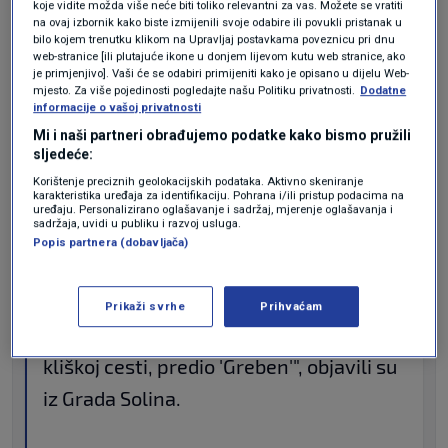
11. kol. - 22:18
koje vidite možda više neće biti toliko relevantni za vas. Možete se vratiti
na ovaj izbornik kako biste izmijenili svoje odabire ili povukli pristanak u
bilo kojem trenutku klikom na Upravljaj postavkama poveznicu pri dnu
Mogući prekidi opskrbe vodom u
web-stranice [ili plutajuće ikone u donjem lijevom kutu web stranice, ako
Solinu.
je primjenjivo]. Vaši će se odabiri primijeniti kako je opisano u dijelu Web-
mjesto. Za više pojedinosti pogledajte našu Politiku privatnosti.
Dodatne
informacije o vašoj privatnosti
Mi i naši partneri obrađujemo podatke kako bismo pružili
"Iz ViK- a se obavještavaju potrošači na
sljedeće:
Korištenje preciznih geolokacijskih podataka. Aktivno skeniranje
području Solina da su zbog požara na
karakteristika uređaja za identifikaciju. Pohrana i/ili pristup podacima na
uređaju. Personalizirano oglašavanje i sadržaj, mjerenje oglašavanja i
predjelu Rupotine i iznimne potrebe za
sadržaja, uvidi u publiku i razvoj usluga.
Popis partnera (dobavljača)
vodom mogući prekidi vodoopskrbe.
ViK je u dogovoru i ispomoći JVP,
Prikaži svrhe
Prihvaćam
cisterna s pitkom vodom bit će na staroj
kliškoj cesti, predio 'Greben'", objavili su
iz Grada Solina.