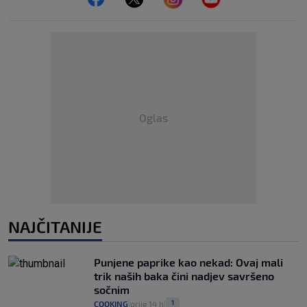
Oglas
NAJČITANIJE
Punjene paprike kao nekad: Ovaj mali
trik naših baka čini nadjev savršeno
sočnim
1
COOKING
prije 14 h
|
|