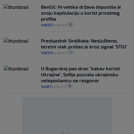
Benčić: Hrvatska država dopustila je
svoju kapitulaciju u korist privatnog
profita
2
VIJESTI
prije 3 h
|
|
Predsjednik Sindikata: Neslužbeno,
teretni vlak prošao je kroz signal 'STOJ'
1
VIJESTI
prije 4 h
|
|
U Bugarskoj pao dron "kakav koristi
Ukrajina", Sofija pozvala ukrajinsku
veleposlanicu na razgovor
0
SVIJET
prije 4 h
|
|