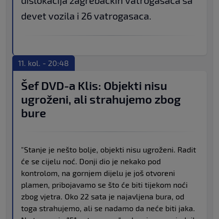
dislokacija zagrebačkih vatrogasaca sa
devet vozila i 26 vatrogasaca.
11. kol. - 20:48
Šef DVD-a Klis: Objekti nisu
ugroženi, ali strahujemo zbog
bure
"Stanje je nešto bolje, objekti nisu ugroženi. Radit
će se cijelu noć. Donji dio je nekako pod
kontrolom, na gornjem dijelu je još otvoreni
plamen, pribojavamo se što će biti tijekom noći
zbog vjetra. Oko 22 sata je najavljena bura, od
toga strahujemo, ali se nadamo da neće biti jaka.