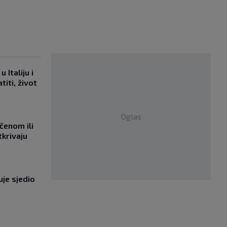
 Italiju i
titi, život
Oglas
učenom ili
tkrivaju
uje sjedio