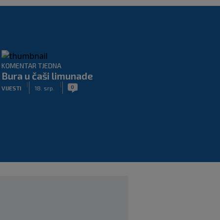
KOMENTAR TJEDNA
Bura u čaši limunade
|
|
0
VIJESTI
18. srp.