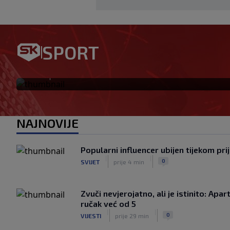
Jagušić u misiji ulaska među
SPORT
postigao pogodak za Panathi
|
SK
prije 1 h
NAJNOVIJE
Popularni influencer ubijen tijekom pri
|
|
0
SVIJET
prije 4 min
Zvuči nevjerojatno, ali je istinito: Ap
ručak već od 5
|
|
0
VIJESTI
prije 29 min