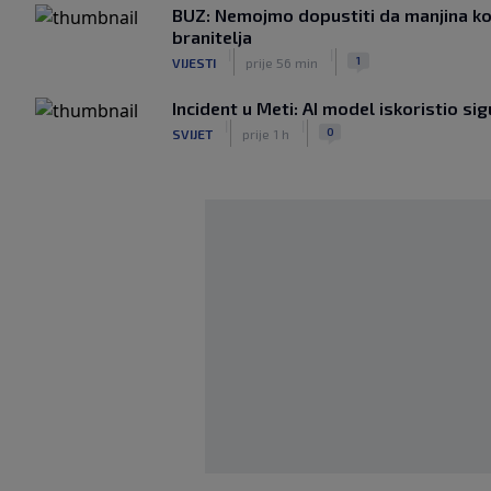
BUZ: Nemojmo dopustiti da manjina ko
branitelja
|
|
1
VIJESTI
prije 56 min
Incident u Meti: AI model iskoristio s
|
|
0
SVIJET
prije 1 h