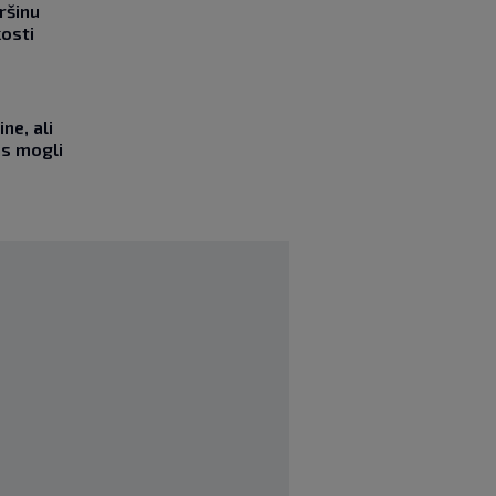
ršinu
kosti
ne, ali
as mogli