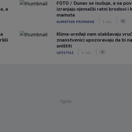
FOTO / Dunav se isušuje, a na pov
a, a
izranjaju njemački ratni brodovi i 
mamuta
|
|
0
KLIMATSKE PROMJENE
5. kol.
ca
Klima-uređaji nam olakšavaju vrući
šili
znanstvenici upozoravaju da bi n
uništiti
|
|
2
LIFESTYLE
4. kol.
Oglas