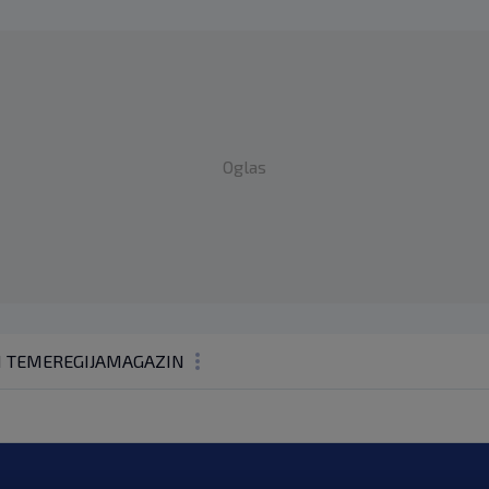
Oglas
1 TEME
REGIJA
MAGAZIN
N1 KOMENTAR
KOLUMNE