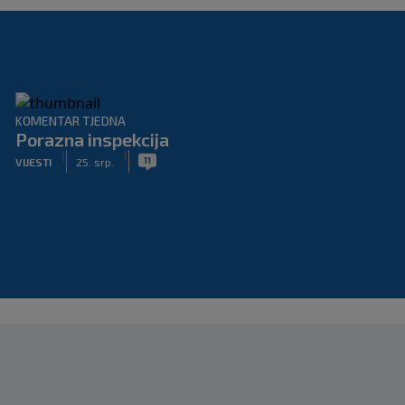
KOMENTAR TJEDNA
Porazna inspekcija
|
|
11
VIJESTI
25. srp.