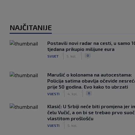
NAJČITANIJE
Postavili novi radar na cesti, u samo 1
tjedana prikupio milijune eura
|
|
0
SVIJET
5. kol.
Marušić o kolonama na autocestama:
Policija satima obavlja očevide nesreć
prije 50 godina. Evo kako to ubrzati
|
|
6
VIJESTI
4. kol.
Klasić: U Srbiji neće biti promjena jer i
čelu Vučić, a on bi se trebao prvo suoči
vlastitom prošlošću
|
VIJESTI
5. kol.