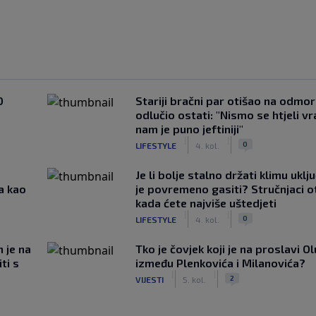
0
Stariji bračni par otišao na odmor u
odlučio ostati: "Nismo se htjeli vra
nam je puno jeftiniji"
|
|
0
LIFESTYLE
4. kol.
Je li bolje stalno držati klimu uklj
a kao
je povremeno gasiti? Stručnjaci o
kada ćete najviše uštedjeti
|
|
0
LIFESTYLE
4. kol.
m je na
Tko je čovjek koji je na proslavi Ol
ti s
između Plenkovića i Milanovića?
|
|
2
VIJESTI
5. kol.