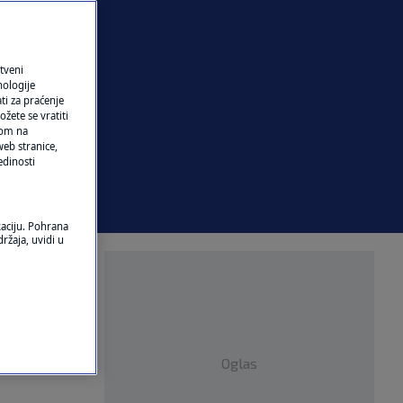
tveni
nologije
ti za praćenje
žete se vratiti
ikom na
eb stranice,
edinosti
kaciju. Pohrana
ržaja, uvidi u
Oglas