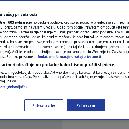
d Solina: "Objekti nisu
N1(DIS)INFO
KLIMATSKE PROMJENE
 vašoj privatnosti
emo od bure"
rtneri
603
pohranjujemo osobne podatke, kao što su podaci o pregledavanju ili jedins
FOTO
ori, i pristupamo im na vašem uređaju. Odabirom opcije Prihvaćam omogućit ćete teh
e podržavaju svrhe za čije pružanje mi i naši partneri obrađujemo podatke. Ako su ala
mentara
 određeni sadržaj i oglasi koje vidite možda više neće biti toliko relevantni za vas. Mo
VIDEO
rnik kako biste izmijenili svoje odabire ili povukli pristanak u bilo kojem trenutku kl
stavkama poveznicu pri dnu web-stranice [ili plutajuće ikone u donjem lijevom kutu w
enjivo]. Vaši će se odabiri primijeniti kako je opisano u dijelu Web-mjesto. Za više poj
ašu Politiku privatnosti.
Dodatne informacije o vašoj privatnosti
 partneri obrađujemo podatke kako bismo pružili sljedeće:
reciznih geolokacijskih podataka. Aktivno skeniranje karakteristika uređaja za identifi
p podacima na uređaju. Personalizirano oglašavanje i sadržaj, mjerenje oglašavanja i sad
zvoj usluga.
 području Solina, predio Voljak.
Pročitaj više
era (dobavljača)
Prikaži svrhe
Prihvaćam