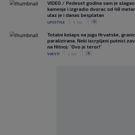
VIDEO / Pedeset godina sam je slagao
kamenje i izgradio dvorac od 48 metar
ulaz je i danas besplatan
|
|
0
LIFESTYLE
4. kol.
Totalni kolaps na jugu Hrvatske, grani
paralizirana. Neki iscrpljeni putnici zavr
na Hitnoj: "Ovo je teror!"
|
|
6
VIJESTI
2. kol.