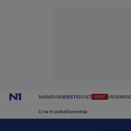
NAJNOVIJE
VIJESTI
SVIJET
VRIJEME
N
Crna Kronika
Ekonomija