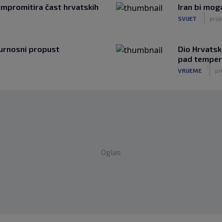
mpromitira čast hrvatskih
Iran bi mo
|
SVIJET
prije
igurnosni propust
Dio Hrvatsk
pad temper
|
VRIJEME
pr
Oglas