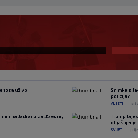
 Vatrene, opet je
naikos!
jenosa uživo
Snimka s Ja
policija?"
|
VIJESTI
prij
artman na Jadranu za 35 eura,
Trump bijes
objašnjenje?
|
SVIJET
prij