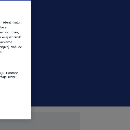
identifikatori,
 koje
 onemogućeni,
a ovaj izbornik
ostavkama
njivo]. Vaši će
ku
ciju. Pohrana
žaja, uvidi u