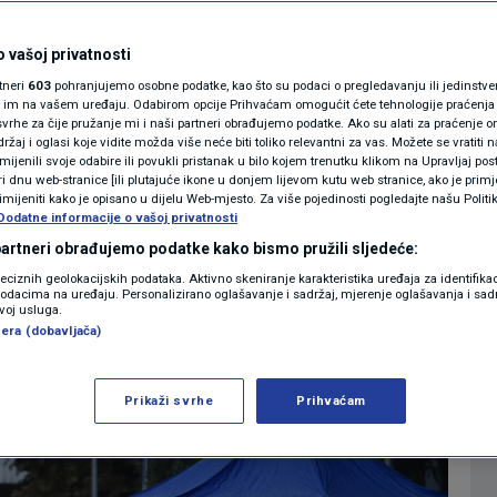
i femicid. Kako već
MAGAZIN
N1 KOMENTAR
 vašoj privatnosti
a kraj pogubnosti
rtneri
603
pohranjujemo osobne podatke, kao što su podaci o pregledavanju ili jedinstveni 
KOLUMNE
o im na vašem uređaju. Odabirom opcije Prihvaćam omogućit ćete tehnologije praćenja
?
vrhe za čije pružanje mi i naši partneri obrađujemo podatke. Ako su alati za praćenje
žaj i oglasi koje vidite možda više neće biti toliko relevantni za vas. Možete se vratiti n
N1(DIS)INFO
zmijenili svoje odabire ili povukli pristanak u bilo kojem trenutku klikom na Upravljaj p
i dnu web-stranice [ili plutajuće ikone u donjem lijevom kutu web stranice, ako je primje
1
8
VIJESTI
komentar
|
|
KLIMATSKE PROMJENE
rimijeniti kako je opisano u dijelu Web-mjesto. Za više pojedinosti pogledajte našu Politi
Dodatne informacije o vašoj privatnosti
FOTO
 partneri obrađujemo podatke kako bismo pružili sljedeće:
Više
reciznih geolokacijskih podataka. Aktivno skeniranje karakteristika uređaja za identifika
p podacima na uređaju. Personalizirano oglašavanje i sadržaj, mjerenje oglašavanja i sadr
VIDEO
zvoj usluga.
era (dobavljača)
Prikaži svrhe
Prihvaćam