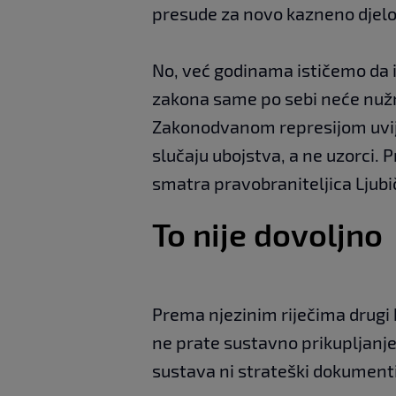
presude za novo kazneno djelo
No, već godinama ističemo da 
zakona same po sebi neće nužn
Zakonodvanom represijom uvije
slučaju ubojstva, a ne uzorci. P
smatra pravobraniteljica Ljubič
To nije dovoljno
Prema njezinim riječima drugi 
ne prate sustavno prikupljanje
sustava ni strateški dokumenti