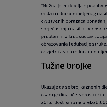
"Nužna je edukacija o pogubnos
onda i rodno utemeljenog nasil
društvenih obrazaca ponašanja
sprječavanja nasilja, odnosno 
problemima kroz sustav socijaln
obrazovanja i edukacije struke
odvjetništva o rodno utemeljen
Tužne brojke
Ukazuje da se broj kaznenih d
osam godina učetverostručio - 
2015., došli smo na preko 8.000