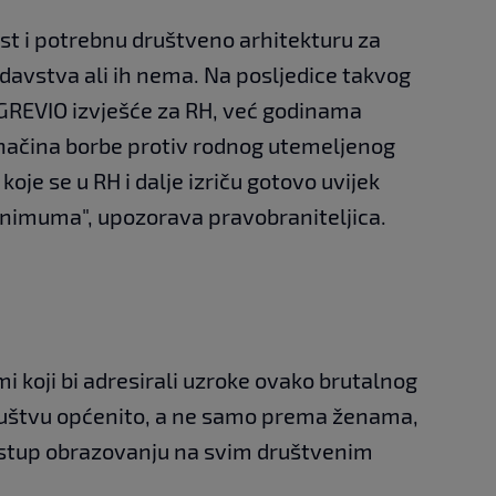
vost i potrebnu društveno arhitekturu za
avstva ali ih nema. Na posljedice takvog
o GREVIO izvješće za RH, već godinama
načina borbe protiv rodnog utemeljenog
koje se u RH i dalje izriču gotovo uvijek
inimuma", upozorava pravobraniteljica.
i koji bi adresirali uzroke ovako brutalnog
 društvu općenito, a ne samo prema ženama,
istup obrazovanju na svim društvenim