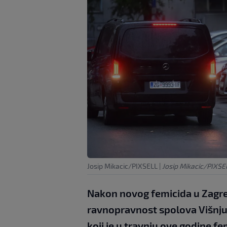
Josip Mikacic/PIXSELL
|
Josip Mikacic/PIXSE
Nakon novog femicida u Zagreb
ravnopravnost spolova Višnju 
koji je u travnju ove godine 