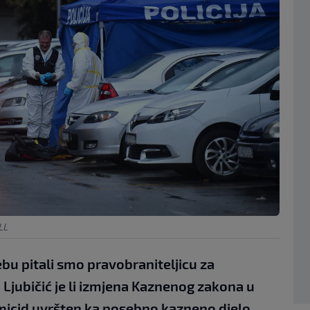
LL
u pitali smo pravobraniteljicu za
Ljubičić je li izmjena Kaznenog zakona u
femicid uvršten ka posebno kazneno djelo