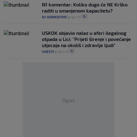
N1 komentar: Koliko dugo će NE Krško
raditi u smanjenom kapacitetu?
0
N1 KOMENTAR
prije 1 h
|
|
USKOK objavio nalaz u aferi ilegalnog
otpada u Lici: "Prijeti širenje i povećanje
utjecaja na okoliš i zdravlje ljudi"
5
VIJESTI
prije 1 h
|
|
Oglas