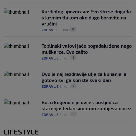
Kardiolog upozorava: Evo što se događa
s krvnim tlakom ako dugo boravite na
vrućini
0
ZDRAVLJE
5. kol.
|
|
Toplinski valovi jače pogađaju žene nego
muškarce. Evo zašto
1
ZDRAVLJE
3. kol.
|
|
Ovo je najnezdravije ulje za kuhanje, a
gotovo svi ga koriste svaki dan
3
ZDRAVLJE
3. kol.
|
|
Bol u koljenu nije uvijek posljedica
starenja: Jedan simptom zahtijeva oprez
0
ZDRAVLJE
3. kol.
|
|
LIFESTYLE