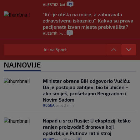
14
VIJESTI
2. kol.
|
|
"Kći je otišla na more, a zaboravila
zdravstvenu iskaznicu". Kakva su prava
pacijenata izvan mjesta prebivališta?
1
VIJESTI
1. kol.
|
|
Provjerili smo "što ćemo onda" ako
Plenković na 15 dana ukine mjere: "Ne bi
Idi na Sport
se dogodilo ništa. Vlada se zaljubila u te
intervencije"
NAJNOVIJE
25
VIJESTI
30. srp.
|
|
Analitičar o Mostu: Oni su u yin-yang
Ministar obrane BiH odgovorio Vučiću:
poziciji i imaju drugog najpoznatijeg
Da je postojao zahtjev, bio bi uhićen –
bravara u povijesti Hrvatske
ako smiješ, prošetajmo Beogradom i
16
VIJESTI
30. srp.
|
|
Novim Sadom
REGIJA
prije 3 min
|
Napad u srcu Rusije: U eksploziji teško
ranjen proizvođač dronova koji
opskrbljuje Putinov ratni stroj
0
SVIJET
prije 19 min
|
|