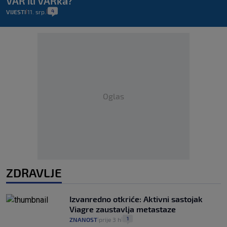
VAR ili VARka?
4
VIJESTI
11. srp.
|
|
Oglas
ZDRAVLJE
Izvanredno otkriće: Aktivni sastojak
Viagre zaustavlja metastaze
1
ZNANOST
prije 3 h
|
|