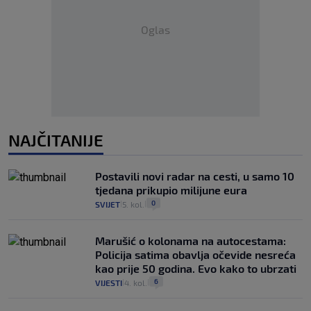
Oglas
NAJČITANIJE
Postavili novi radar na cesti, u samo 10
tjedana prikupio milijune eura
0
SVIJET
5. kol.
|
|
Marušić o kolonama na autocestama:
Policija satima obavlja očevide nesreća
kao prije 50 godina. Evo kako to ubrzati
6
VIJESTI
4. kol.
|
|