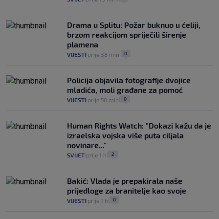
Drama u Splitu: Požar buknuo u ćeliji,
brzom reakcijom spriječili širenje
plamena
0
VIJESTI
prije 38 min
|
|
Policija objavila fotografije dvojice
mladića, moli građane za pomoć
0
VIJESTI
prije 50 min
|
|
Human Rights Watch: "Dokazi kažu da je
izraelska vojska više puta ciljala
novinare..."
2
SVIJET
prije 1 h
|
|
Bakić: Vlada je prepakirala naše
prijedloge za branitelje kao svoje
0
VIJESTI
prije 1 h
|
|