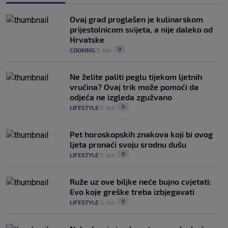
Ovaj grad proglašen je kulinarskom
prijestolnicom svijeta, a nije daleko od
Hrvatske
0
COOKING
5. kol.
|
|
Ne želite paliti peglu tijekom ljetnih
vrućina? Ovaj trik može pomoći da
odjeća ne izgleda zgužvano
0
LIFESTYLE
5. kol.
|
|
Pet horoskopskih znakova koji bi ovog
ljeta pronaći svoju srodnu dušu
0
LIFESTYLE
5. kol.
|
|
Ruže uz ove biljke neće bujno cvjetati:
Evo koje greške treba izbjegavati
0
LIFESTYLE
5. kol.
|
|