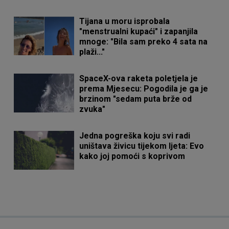
Tijana u moru isprobala
"menstrualni kupaći" i zapanjila
mnoge: "Bila sam preko 4 sata na
plaži..."
SpaceX-ova raketa poletjela je
prema Mjesecu: Pogodila je ga je
brzinom "sedam puta brže od
zvuka"
Jedna pogreška koju svi radi
uništava živicu tijekom ljeta: Evo
kako joj pomoći s koprivom