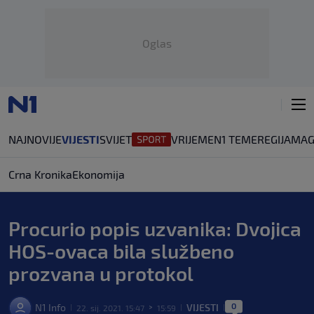
Oglas
NAJNOVIJE
VIJESTI
SVIJET
VRIJEME
N1 TEME
REGIJA
MAG
Crna Kronika
Ekonomija
Procurio popis uzvanika: Dvojica
HOS-ovaca bila službeno
prozvana u protokol
0
N1 Info
VIJESTI
22. sij. 2021. 15:47
15:59
|
>
|
|