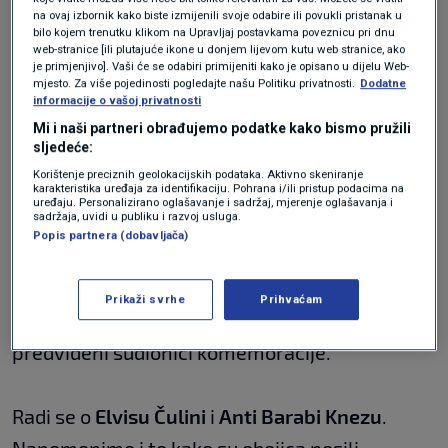
"Prema riječima organizatora, ispred svake
na ovaj izbornik kako biste izmijenili svoje odabire ili povukli pristanak u
udruge pozvan je jedan pripadnik i ti su ljudi bili
bilo kojem trenutku klikom na Upravljaj postavkama poveznicu pri dnu
web-stranice [ili plutajuće ikone u donjem lijevom kutu web stranice, ako
u službenom protokolu", dodao je ministar
je primjenjivo]. Vaši će se odabiri primijeniti kako je opisano u dijelu Web-
mjesto. Za više pojedinosti pogledajte našu Politiku privatnosti.
Dodatne
obrane.
informacije o vašoj privatnosti
Mi i naši partneri obrađujemo podatke kako bismo pružili
sljedeće:
N1 televizija dobila je popis uzvanika za
Korištenje preciznih geolokacijskih podataka. Aktivno skeniranje
službeni protokol na obilježavanju 28.
karakteristika uređaja za identifikaciju. Pohrana i/ili pristup podacima na
uređaju. Personalizirano oglašavanje i sadržaj, mjerenje oglašavanja i
sadržaja, uvidi u publiku i razvoj usluga.
obljetnice VRO Maslenica. Prema popisu koji je
Popis partnera (dobavljača)
izrađen u Excel tablici i kojeg je izrađivao
organizator događaja, a to je Zadarska
Prikaži svrhe
Prihvaćam
županija, dvojica pripadnika HOS-a ipak su bili
predviđeni sudionici komemoracije.
Radi se o
Elvisu Čulini
i
Anti Barabi Knezu
.