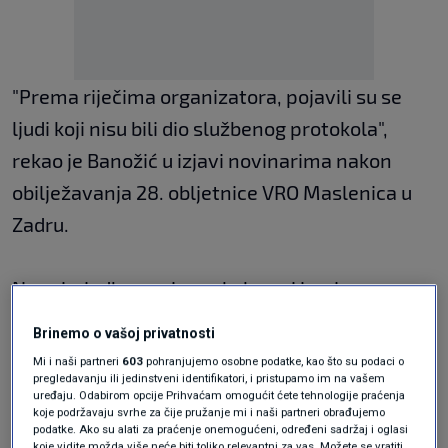
"Prema riječima organizatora, pojavili su se
ljudi koji nisu bili dio službenog protokola",
rekao je Banožić u izjavi novinarima nakon
obilježavanja 28. obljetnice VRO Maslenica u
Zadru.
Na primjedbu novinara kako oni imaju
informacije da su osobe s neprimjerenim
Brinemo o vašoj privatnosti
znakovljem bile dio službenog protokola,
Mi i naši partneri
603
pohranjujemo osobne podatke, kao što su podaci o
pregledavanju ili jedinstveni identifikatori, i pristupamo im na vašem
Banožić je ponovio da te osobe nisu bile dio
uređaju. Odabirom opcije Prihvaćam omogućit ćete tehnologije praćenja
službenog protokola.
koje podržavaju svrhe za čije pružanje mi i naši partneri obrađujemo
podatke. Ako su alati za praćenje onemogućeni, određeni sadržaj i oglasi
koje vidite možda više neće biti toliko relevantni za vas. Možete se vratiti