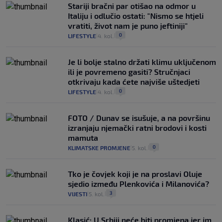
Stariji bračni par otišao na odmor u
Italiju i odlučio ostati: "Nismo se htjeli
vratiti, život nam je puno jeftiniji"
0
LIFESTYLE
4. kol.
|
|
Je li bolje stalno držati klimu uključenom
ili je povremeno gasiti? Stručnjaci
otkrivaju kada ćete najviše uštedjeti
0
LIFESTYLE
4. kol.
|
|
FOTO / Dunav se isušuje, a na površinu
izranjaju njemački ratni brodovi i kosti
mamuta
0
KLIMATSKE PROMJENE
5. kol.
|
|
Tko je čovjek koji je na proslavi Oluje
sjedio između Plenkovića i Milanovića?
3
VIJESTI
5. kol.
|
|
Klasić: U Srbiji neće biti promjena jer im