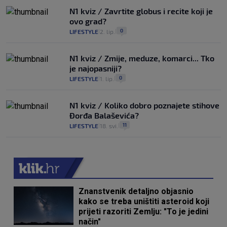
N1 kviz / Zavrtite globus i recite koji je
ovo grad?
0
LIFESTYLE
2. lip.
|
|
N1 kviz / Zmije, meduze, komarci... Tko
je najopasniji?
0
LIFESTYLE
1. lip.
|
|
N1 kviz / Koliko dobro poznajete stihove
Đorđa Balaševića?
11
LIFESTYLE
18. svi.
|
|
Znanstvenik detaljno objasnio
kako se treba uništiti asteroid koji
prijeti razoriti Zemlju: "To je jedini
način"