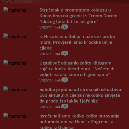
Stručnjak o prometnom kolapsu u
Konavlima na granici s Crnom Gorom:
"Idućeg ljeta bit će još gore"
3
VIJESTI
4. kol.
|
|
Iz Hrvatske u Italiju može se i preko
mora. Provjerili smo brodske linije i
cijene
2
VIJESTI
3. kol.
|
|
Uzgajivač objasnio zašto kilogram
rajčica košta deset eura: "Nećete ih
vidjeti na akcijama u trgovinama"
7
VIJESTI
3. kol.
|
|
Selidba je jedno od stresnijih iskustava.
Evo aktualnih cijena i nekoliko savjeta
da prođe što lakše i jeftinije
0
VIJESTI
2. kol.
|
|
Izračunali smo koliko košta putovanje
automobilom na Hvar iz Zagreba, a
koliko iz Osijeka