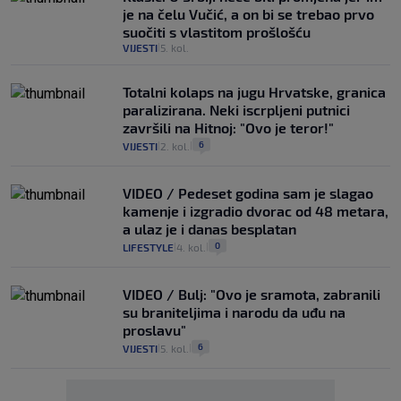
je na čelu Vučić, a on bi se trebao prvo
suočiti s vlastitom prošlošću
VIJESTI
5. kol.
|
Totalni kolaps na jugu Hrvatske, granica
paralizirana. Neki iscrpljeni putnici
završili na Hitnoj: "Ovo je teror!"
6
VIJESTI
2. kol.
|
|
VIDEO / Pedeset godina sam je slagao
kamenje i izgradio dvorac od 48 metara,
a ulaz je i danas besplatan
0
LIFESTYLE
4. kol.
|
|
VIDEO / Bulj: "Ovo je sramota, zabranili
su braniteljima i narodu da uđu na
proslavu"
6
VIJESTI
5. kol.
|
|