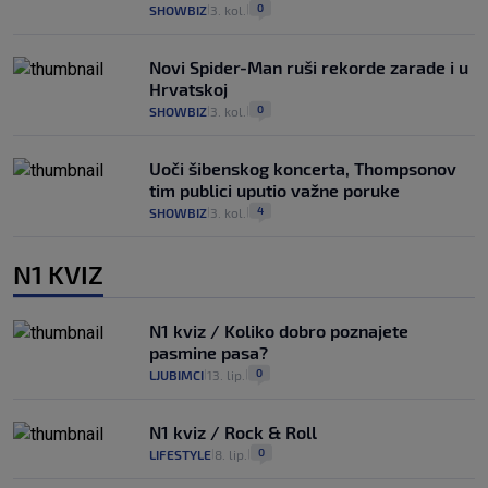
0
SHOWBIZ
3. kol.
|
|
Novi Spider-Man ruši rekorde zarade i u
Hrvatskoj
0
SHOWBIZ
3. kol.
|
|
Uoči šibenskog koncerta, Thompsonov
tim publici uputio važne poruke
4
SHOWBIZ
3. kol.
|
|
N1 KVIZ
N1 kviz / Koliko dobro poznajete
pasmine pasa?
0
LJUBIMCI
13. lip.
|
|
N1 kviz / Rock & Roll
0
LIFESTYLE
8. lip.
|
|