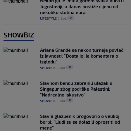
Nekad ga je imala gotovo svaka kuća u
Jugoslaviji, a danas postiže cijenu od
nekoliko stotina eura
0
LIFESTYLE
5. kol.
|
|
SHOWBIZ
Ariana Grande se nakon turneje povlači
iz javnosti: "Dosta joj je komentara o
izgledu"
0
SHOWBIZ
4. kol.
|
|
Slavnom bendu zabranili ulazak u
Singapur zbog podrške Palestini:
"Nadrealno iskustvo"
0
SHOWBIZ
3. kol.
|
|
Slavni glazbenik progovorio o velikoj
borbi: "Ljudi su se dolazili oprostiti od
mene"