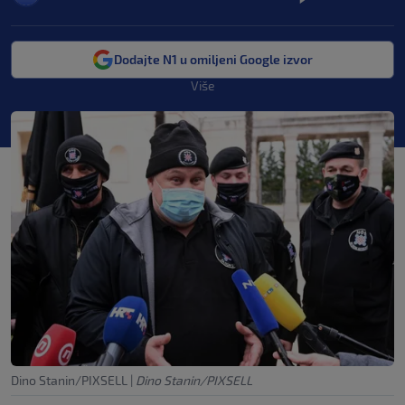
Dodajte N1 u omiljeni Google izvor
Više
Dino Stanin/PIXSELL
|
Dino Stanin/PIXSELL