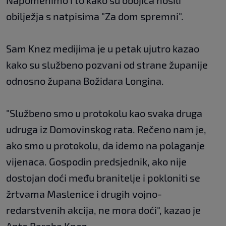
Napomenimo i to kako su obojica nosili
obilježja s natpisima "Za dom spremni".
Sam Knez medijima je u petak ujutro kazao
kako su službeno pozvani od strane županije
odnosno župana Božidara Longina.
"Službeno smo u protokolu kao svaka druga
udruga iz Domovinskog rata. Rečeno nam je,
ako smo u protokolu, da idemo na polaganje
vijenaca. Gospodin predsjednik, ako nije
dostojan doći među branitelje i pokloniti se
žrtvama Maslenice i drugih vojno-
redarstvenih akcija, ne mora doći", kazao je