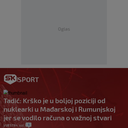
Oglas
SPORT
Tadić: Krško je u boljoj poziciji od
nuklearki u Mađarskoj i Rumunjskoj
jer se vodilo računa o važnoj stvari
5
VIJESTI
4. kol.
|
|