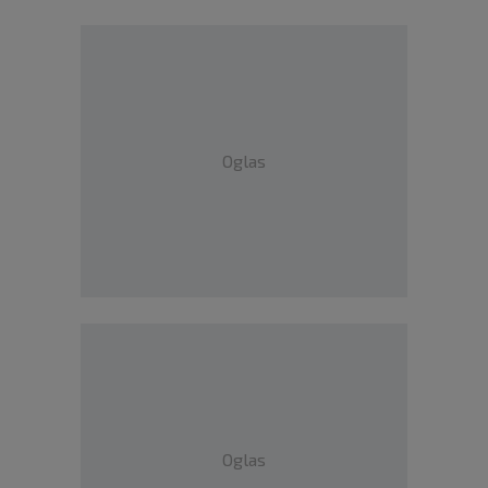
Oglas
Oglas