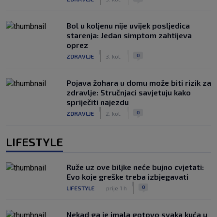
Bol u koljenu nije uvijek posljedica
starenja: Jedan simptom zahtijeva
oprez
|
|
0
ZDRAVLJE
3. kol.
Pojava žohara u domu može biti rizik za
zdravlje: Stručnjaci savjetuju kako
spriječiti najezdu
|
|
0
ZDRAVLJE
2. kol.
LIFESTYLE
Ruže uz ove biljke neće bujno cvjetati:
Evo koje greške treba izbjegavati
|
|
0
LIFESTYLE
prije 1 h
Nekad ga je imala gotovo svaka kuća u