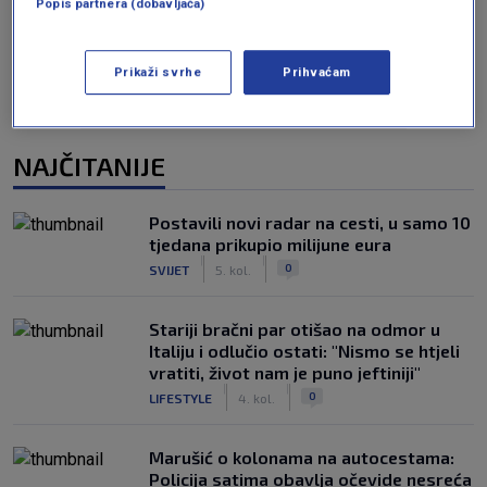
Popis partnera (dobavljača)
Prikaži svrhe
Prihvaćam
NAJČITANIJE
Postavili novi radar na cesti, u samo 10
tjedana prikupio milijune eura
|
|
0
SVIJET
5. kol.
Stariji bračni par otišao na odmor u
Italiju i odlučio ostati: "Nismo se htjeli
vratiti, život nam je puno jeftiniji"
|
|
0
LIFESTYLE
4. kol.
Marušić o kolonama na autocestama:
Policija satima obavlja očevide nesreća