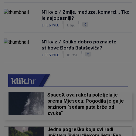
N1 kviz / Zmije, meduze, komarci... Tko
je najopasniji?
|
|
0
LIFESTYLE
1. lip.
N1 kviz / Koliko dobro poznajete
stihove Đorđa Balaševića?
|
|
11
LIFESTYLE
18. svi.
SpaceX-ova raketa poletjela je
prema Mjesecu: Pogodila je ga je
brzinom "sedam puta brže od
zvuka"
Jedna pogreška koju svi radi
uništava živicu tijekom ljeta: Evo