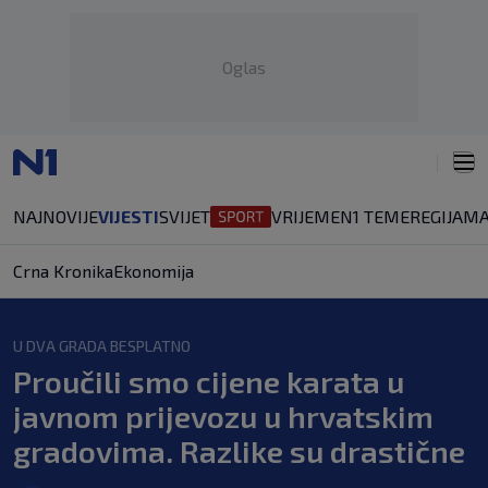
Oglas
NAJNOVIJE
VIJESTI
SVIJET
VRIJEME
N1 TEME
REGIJA
MA
Crna Kronika
Ekonomija
U DVA GRADA BESPLATNO
Proučili smo cijene karata u
javnom prijevozu u hrvatskim
gradovima. Razlike su drastične