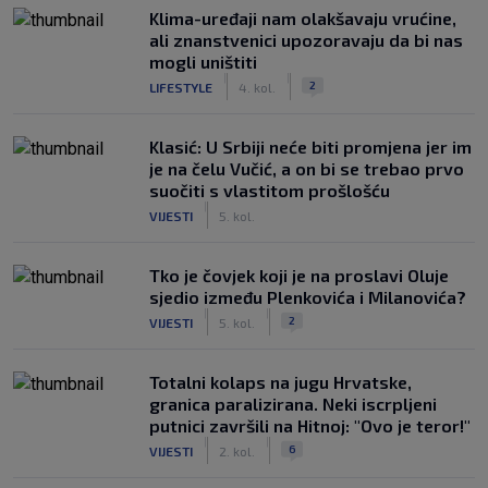
Klima-uređaji nam olakšavaju vrućine,
ali znanstvenici upozoravaju da bi nas
mogli uništiti
|
|
2
LIFESTYLE
4. kol.
Klasić: U Srbiji neće biti promjena jer im
je na čelu Vučić, a on bi se trebao prvo
suočiti s vlastitom prošlošću
|
VIJESTI
5. kol.
Tko je čovjek koji je na proslavi Oluje
sjedio između Plenkovića i Milanovića?
|
|
2
VIJESTI
5. kol.
Totalni kolaps na jugu Hrvatske,
granica paralizirana. Neki iscrpljeni
putnici završili na Hitnoj: "Ovo je teror!"
|
|
6
VIJESTI
2. kol.