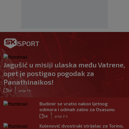
SPORT
Jagušić u misiji ulaska među Vatrene,
opet je postigao pogodak za
Panathinaikos!
|
SK
prije 1 h
Budimir se vratio nakon ljetnog
odmora i odmah zabio za Osasunu
|
SK
prije 2 h
Kulenović dvostruki strijelac za Torino,