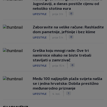
Jugoslaviji, a danas postiže cijenu od
nekoliko stotina eura
|
|
0
LIFESTYLE
prije 3 h
Zaboravite na velike račune: Rashladite
dom pametnije, jeftinije i bez klime
|
|
0
LIFESTYLE
prije 5 h
Greška koju mnogi rade: Ove tri
namirnice nikako ne biste trebali
stavljati u zamrzivač
|
|
0
LIFESTYLE
prije 15 h
Među 100 najljepših plaža svijeta našla
se i jedna hrvatska: Dobila prestižno
međunarodno priznanje
|
|
1
LIFESTYLE
4. kol.