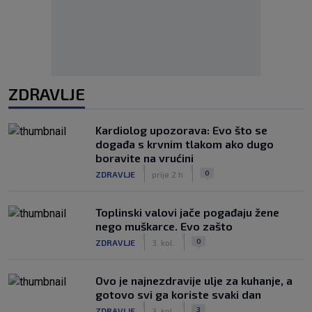
ZDRAVLJE
Kardiolog upozorava: Evo što se
događa s krvnim tlakom ako dugo
boravite na vrućini
|
|
0
ZDRAVLJE
prije 2 h
Toplinski valovi jače pogađaju žene
nego muškarce. Evo zašto
|
|
0
ZDRAVLJE
3. kol.
Ovo je najnezdravije ulje za kuhanje, a
gotovo svi ga koriste svaki dan
|
|
3
ZDRAVLJE
3. kol.