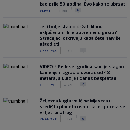
kao prije 50 godina. Evo kako to ubrzati
|
|
6
VIJESTI
4. kol.
Je li bolje stalno držati klimu
uključenom ili je povremeno gasiti?
Stručnjaci otkrivaju kada ćete najviše
uštedjeti
|
|
0
LIFESTYLE
4. kol.
VIDEO / Pedeset godina sam je slagao
kamenje i izgradio dvorac od 48
metara, a ulaz je i danas besplatan
|
|
0
LIFESTYLE
4. kol.
Željezna kugla veličine Mjeseca u
središtu planeta usporila je i počela se
vrtjeti unatrag
|
|
0
ZNANOST
3. kol.