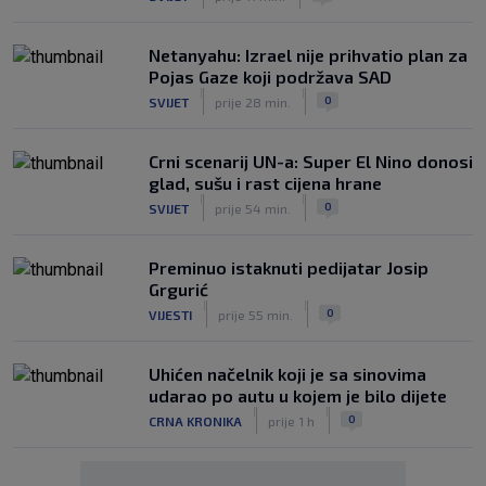
Netanyahu: Izrael nije prihvatio plan za
Pojas Gaze koji podržava SAD
|
|
0
SVIJET
prije 28 min.
Crni scenarij UN-a: Super El Nino donosi
glad, sušu i rast cijena hrane
|
|
0
SVIJET
prije 54 min.
Preminuo istaknuti pedijatar Josip
Grgurić
|
|
0
VIJESTI
prije 55 min.
Uhićen načelnik koji je sa sinovima
udarao po autu u kojem je bilo dijete
|
|
0
CRNA KRONIKA
prije 1 h