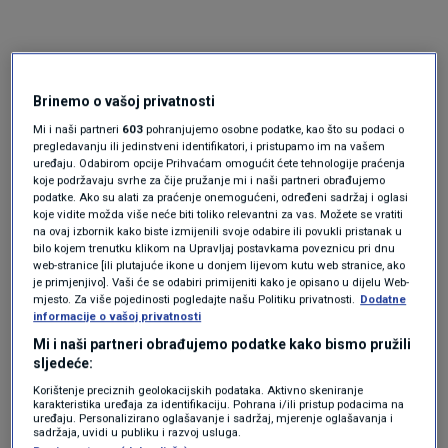
Brinemo o vašoj privatnosti
Mi i naši partneri
603
pohranjujemo osobne podatke, kao što su podaci o
pregledavanju ili jedinstveni identifikatori, i pristupamo im na vašem
uređaju. Odabirom opcije Prihvaćam omogućit ćete tehnologije praćenja
koje podržavaju svrhe za čije pružanje mi i naši partneri obrađujemo
Oglas
podatke. Ako su alati za praćenje onemogućeni, određeni sadržaj i oglasi
koje vidite možda više neće biti toliko relevantni za vas. Možete se vratiti
na ovaj izbornik kako biste izmijenili svoje odabire ili povukli pristanak u
bilo kojem trenutku klikom na Upravljaj postavkama poveznicu pri dnu
web-stranice [ili plutajuće ikone u donjem lijevom kutu web stranice, ako
je primjenjivo]. Vaši će se odabiri primijeniti kako je opisano u dijelu Web-
mjesto. Za više pojedinosti pogledajte našu Politiku privatnosti.
Dodatne
informacije o vašoj privatnosti
Mi i naši partneri obrađujemo podatke kako bismo pružili
sljedeće:
Korištenje preciznih geolokacijskih podataka. Aktivno skeniranje
karakteristika uređaja za identifikaciju. Pohrana i/ili pristup podacima na
uređaju. Personalizirano oglašavanje i sadržaj, mjerenje oglašavanja i
sadržaja, uvidi u publiku i razvoj usluga.
Oglas