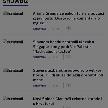
SHOWBIZ
Ariana Grande se nakon turneje povlači
iz javnosti: "Dosta joj je komentara o
izgledu"
|
|
0
SHOWBIZ
4. kol.
Slavnom bendu zabranili ulazak u
Singapur zbog podrške Palestini:
"Nadrealno iskustvo"
|
|
0
SHOWBIZ
3. kol.
Slavni glazbenik progovorio o velikoj
borbi: "Ljudi su se dolazili oprostiti od
mene"
|
|
0
SHOWBIZ
3. kol.
Novi Spider-Man ruši rekorde zarade i
u Hrvatskoj
|
|