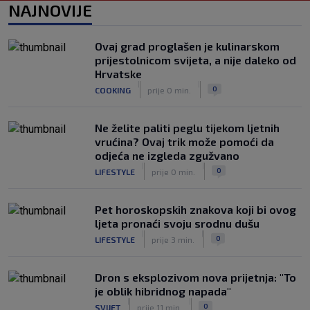
Vatreni u Cityju sve bolji: ‘Kovačić
NAJNOVIJE
izgleda potpuno fit, a Gvardiol bi
mogao biti starter na boku’
|
Ovaj grad proglašen je kulinarskom
SK
prije 4 h
prijestolnicom svijeta, a nije daleko od
Luis Figo žestoko prozvao Infantina:
Hrvatske
‘Najniže, najlopovskije i kukavički
|
|
0
COOKING
prije 0 min.
sebično ponašanje. Mora otići!’
|
SK
prije 6 h
Ne želite paliti peglu tijekom ljetnih
vrućina? Ovaj trik može pomoći da
odjeća ne izgleda zgužvano
|
|
0
LIFESTYLE
prije 0 min.
Pet horoskopskih znakova koji bi ovog
ljeta pronaći svoju srodnu dušu
|
|
0
LIFESTYLE
prije 3 min.
Dron s eksplozivom nova prijetnja: "To
je oblik hibridnog napada"
|
|
0
SVIJET
prije 11 min.