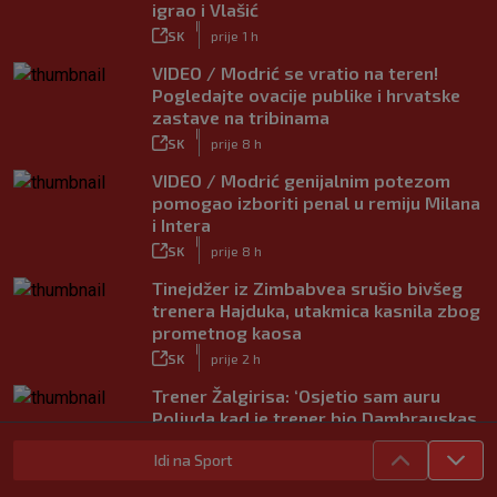
igrao i Vlašić
|
SK
prije 1 h
VIDEO / Modrić se vratio na teren!
Pogledajte ovacije publike i hrvatske
zastave na tribinama
|
SK
prije 8 h
VIDEO / Modrić genijalnim potezom
pomogao izboriti penal u remiju Milana
i Intera
|
SK
prije 8 h
Tinejdžer iz Zimbabvea srušio bivšeg
trenera Hajduka, utakmica kasnila zbog
prometnog kaosa
|
SK
prije 2 h
Trener Žalgirisa: ‘Osjetio sam auru
Poljuda kad je trener bio Dambrauskas.
Hajduk danas igra nestabilno’
Idi na Sport
|
SK
prije 4 h