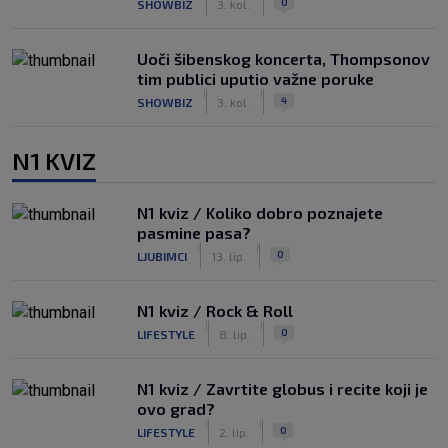
0
SHOWBIZ
3. kol.
Uoči šibenskog koncerta, Thompsonov
tim publici uputio važne poruke
|
|
4
SHOWBIZ
3. kol.
N1 KVIZ
N1 kviz / Koliko dobro poznajete
pasmine pasa?
|
|
0
LJUBIMCI
13. lip.
N1 kviz / Rock & Roll
|
|
0
LIFESTYLE
8. lip.
N1 kviz / Zavrtite globus i recite koji je
ovo grad?
|
|
0
LIFESTYLE
2. lip.