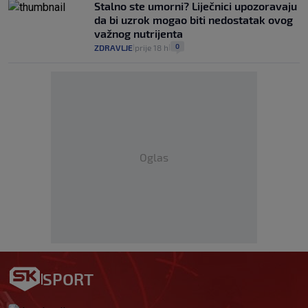
Stalno ste umorni? Liječnici upozoravaju
da bi uzrok mogao biti nedostatak ovog
važnog nutrijenta
0
ZDRAVLJE
prije 18 h
|
|
Oglas
SPORT