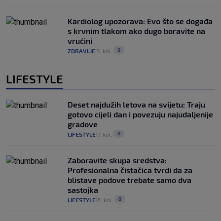
Kardiolog upozorava: Evo što se događa
s krvnim tlakom ako dugo boravite na
vrućini
0
ZDRAVLJE
5. kol.
|
|
LIFESTYLE
Deset najdužih letova na svijetu: Traju
gotovo cijeli dan i povezuju najudaljenije
gradove
0
LIFESTYLE
7. kol.
|
|
Zaboravite skupa sredstva:
Profesionalna čistačica tvrdi da za
blistave podove trebate samo dva
sastojka
0
LIFESTYLE
6. kol.
|
|