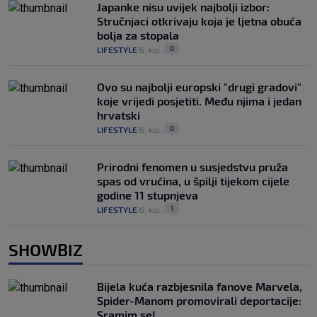
Japanke nisu uvijek najbolji izbor:
Stručnjaci otkrivaju koja je ljetna obuća
bolja za stopala
0
LIFESTYLE
6. kol.
|
|
Ovo su najbolji europski "drugi gradovi"
koje vrijedi posjetiti. Među njima i jedan
hrvatski
0
LIFESTYLE
6. kol.
|
|
Prirodni fenomen u susjedstvu pruža
spas od vrućina, u špilji tijekom cijele
godine 11 stupnjeva
1
LIFESTYLE
6. kol.
|
|
SHOWBIZ
Bijela kuća razbjesnila fanove Marvela,
Spider-Manom promovirali deportacije:
Sramim se!