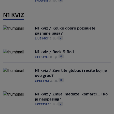
SHOWBIZ
3. kol.
|
|
N1 KVIZ
N1 kviz / Koliko dobro poznajete
pasmine pasa?
0
LJUBIMCI
13. lip.
|
|
N1 kviz / Rock & Roll
0
LIFESTYLE
8. lip.
|
|
N1 kviz / Zavrtite globus i recite koji je
ovo grad?
0
LIFESTYLE
2. lip.
|
|
N1 kviz / Zmije, meduze, komarci... Tko
je najopasniji?
0
LIFESTYLE
1. lip.
|
|