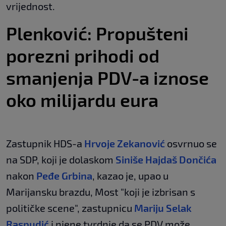
vrijednost.
Plenković: Propušteni
porezni prihodi od
smanjenja PDV-a iznose
oko milijardu eura
Zastupnik HDS-a
Hrvoje Zekanović
osvrnuo se
na SDP, koji je dolaskom
Siniše Hajdaš Dončića
nakon
Peđe Grbina
, kazao je, upao u
Marijansku brazdu, Most "koji je izbrisan s
političke scene", zastupnicu
Mariju Selak
Raspudić
i njene tvrdnje da se PDV može