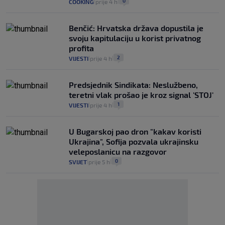
0
COOKING
prije 4 h
|
|
Benčić: Hrvatska država dopustila je
svoju kapitulaciju u korist privatnog
profita
2
VIJESTI
prije 4 h
|
|
Predsjednik Sindikata: Neslužbeno,
teretni vlak prošao je kroz signal 'STOJ'
1
VIJESTI
prije 4 h
|
|
U Bugarskoj pao dron "kakav koristi
Ukrajina", Sofija pozvala ukrajinsku
veleposlanicu na razgovor
0
SVIJET
prije 5 h
|
|