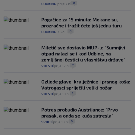
0
COOKING
prije 7 h
|
|
Pogačice za 15 minuta: Mekane su,
prozračne i tražit ćete još jednu turu
0
COOKING
7. kol.
|
|
Miletić sve dostavio MUP-u: "Sumnjivi
otpad nalazi se i kod Udbine, na
zemljišnoj čestici u vlasništvu države"
7
VIJESTI
prije 12 h
|
|
Ozljede glave, kralježnice i prsnog koša:
Vatrogasci spriječili veliki požar
1
VIJESTI
prije 10 h
|
|
Potres probudio Austrijance: "Prvo
prasak, a onda se kuća zatresla"
0
SVIJET
prije 13 h
|
|