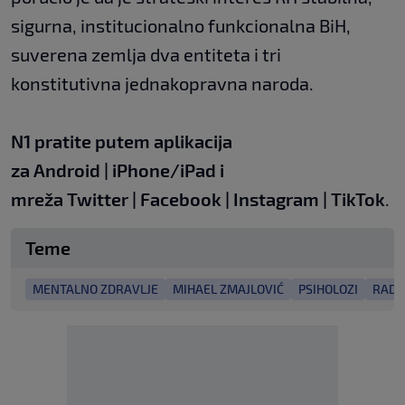
sigurna, institucionalno funkcionalna BiH,
suverena zemlja dva entiteta i tri
konstitutivna jednakopravna naroda.
N1 pratite putem aplikacija
za
Android
|
iPhone/iPad
i
mreža
Twitter
|
Facebook
|
Instagram
|
TikTok
.
Teme
MENTALNO ZDRAVLJE
MIHAEL ZMAJLOVIĆ
PSIHOLOZI
RADO