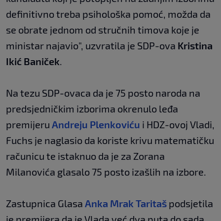
definitivno treba psihološka pomoć, možda da
se obrate jednom od stručnih timova koje je
ministar najavio", uzvratila je SDP-ova
Kristina
Ikić Baniček
.
Na tezu SDP-ovaca da je 75 posto naroda na
predsjedničkim izborima okrenulo leđa
premijeru
Andreju Plenkoviću
i HDZ-ovoj Vladi,
Fuchs je naglasio da koriste krivu matematičku
računicu te istaknuo da je za Zorana
Milanovića glasalo 75 posto izašlih na izbore.
Zastupnica Glasa
Anka Mrak Taritaš
podsjetila
je premijera da je Vlada već dva puta do sada