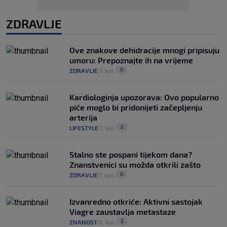
ZDRAVLJE
Ove znakove dehidracije mnogi pripisuju
umoru: Prepoznajte ih na vrijeme
0
ZDRAVLJE
7. kol.
|
|
Kardiologinja upozorava: Ovo popularno
piće moglo bi pridonijeti začepljenju
arterija
2
LIFESTYLE
7. kol.
|
|
Stalno ste pospani tijekom dana?
Znanstvenici su možda otkrili zašto
0
ZDRAVLJE
7. kol.
|
|
Izvanredno otkriće: Aktivni sastojak
Viagre zaustavlja metastaze
2
ZNANOST
6. kol.
|
|