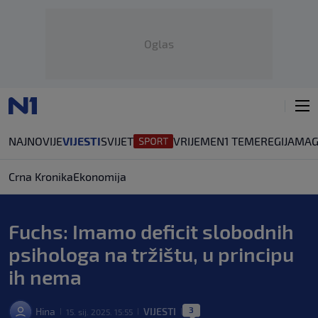
Oglas
NAJNOVIJE
VIJESTI
SVIJET
VRIJEME
N1 TEME
REGIJA
MAG
Crna Kronika
Ekonomija
Fuchs: Imamo deficit slobodnih
psihologa na tržištu, u principu
ih nema
3
Hina
VIJESTI
15. sij. 2025. 15:55
|
|
|