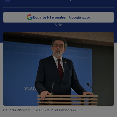
Dodajte N1 u omiljeni Google izvor
Više
Davorin Visnjic/PIXSELL
|
Davorin Visnjic/PIXSELL