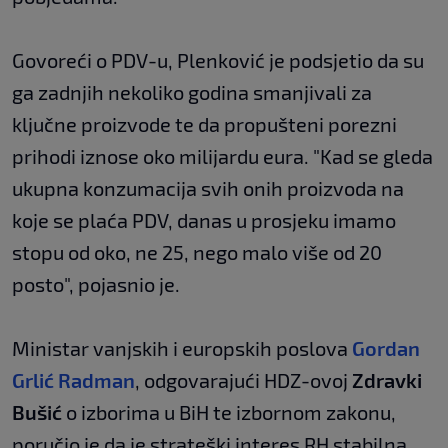
Govoreći o PDV-u, Plenković je podsjetio da su
ga zadnjih nekoliko godina smanjivali za
ključne proizvode te da propušteni porezni
prihodi iznose oko milijardu eura. "Kad se gleda
ukupna konzumacija svih onih proizvoda na
koje se plaća PDV, danas u prosjeku imamo
stopu od oko, ne 25, nego malo više od 20
posto", pojasnio je.
Ministar vanjskih i europskih poslova
Gordan
Grlić Radman
, odgovarajući HDZ-ovoj
Zdravki
Bušić
o izborima u BiH te izbornom zakonu,
poručio je da je strateški interes RH stabilna,