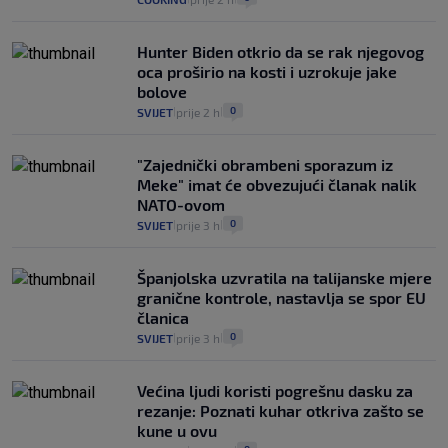
Hunter Biden otkrio da se rak njegovog
oca proširio na kosti i uzrokuje jake
bolove
0
SVIJET
prije 2 h
|
|
"Zajednički obrambeni sporazum iz
Meke" imat će obvezujući članak nalik
NATO-ovom
0
SVIJET
prije 3 h
|
|
Španjolska uzvratila na talijanske mjere
granične kontrole, nastavlja se spor EU
članica
0
SVIJET
prije 3 h
|
|
Većina ljudi koristi pogrešnu dasku za
rezanje: Poznati kuhar otkriva zašto se
kune u ovu