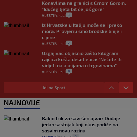
Konavlima na granici s Crnom Gorom:
"Idućeg ljeta bit će još gore"
3
VIJESTI
4. kol.
|
|
Iz Hrvatske u Italiju može se i preko
mora. Provjerili smo brodske linije i
cijene
2
VIJESTI
3. kol.
|
|
Uzgajivač objasnio zašto kilogram
rajčica košta deset eura: "Nećete ih
vidjeti na akcijama u trgovinama"
8
VIJESTI
3. kol.
|
|
Selidba je jedno od stresnijih iskustava.
Evo aktualnih cijena i nekoliko savjeta
Idi na Sport
da prođe što lakše i jeftinije
0
VIJESTI
2. kol.
NAJNOVIJE
|
|
Izračunali smo koliko košta putovanje
automobilom na Hvar iz Zagreba, a
Bakin trik za savršen ajvar: Dodaje
koliko iz Osijeka
jedan sastojak koji okus podiže na
14
VIJESTI
2. kol.
|
|
sasvim novu razinu
0
COOKING
prije 2 h
|
|