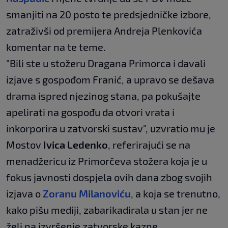
smanjiti na 20 posto te predsjedničke izbore,
zatraživši od premijera Andreja Plenkovića
komentar na te teme.
"Bili ste u stožeru Dragana Primorca i davali
izjave s gospođom Franić, a upravo se dešava
drama ispred njezinog stana, pa pokušajte
apelirati na gospođu da otvori vrata i
inkorporira u zatvorski sustav", uzvratio mu je
Mostov
Ivica Ledenko
, referirajući se na
menadžericu iz Primorčeva stožera koja je u
fokus javnosti dospjela ovih dana zbog svojih
izjava o
Zoranu Milanoviću
, a koja se trenutno,
kako pišu mediji, zabarikadirala u stan jer ne
želi na izvršenje zatvorske kazne.