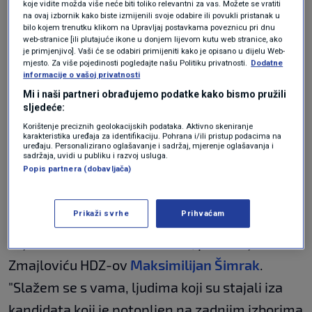
koje vidite možda više neće biti toliko relevantni za vas. Možete se vratiti
HDZ: Niste osudili
na ovaj izbornik kako biste izmijenili svoje odabire ili povukli pristanak u
bilo kojem trenutku klikom na Upravljaj postavkama poveznicu pri dnu
izrugivanje s mladima
web-stranice [ili plutajuće ikone u donjem lijevom kutu web stranice, ako
je primjenjivo]. Vaši će se odabiri primijeniti kako je opisano u dijelu Web-
mjesto. Za više pojedinosti pogledajte našu Politiku privatnosti.
Dodatne
koji su stajali iza
informacije o vašoj privatnosti
Mi i naši partneri obrađujemo podatke kako bismo pružili
Primorca; SDP: Treba im
sljedeće:
Korištenje preciznih geolokacijskih podataka. Aktivno skeniranje
psihološka pomoć
karakteristika uređaja za identifikaciju. Pohrana i/ili pristup podacima na
uređaju. Personalizirano oglašavanje i sadržaj, mjerenje oglašavanja i
sadržaja, uvidi u publiku i razvoj usluga.
Popis partnera (dobavljača)
Licemjerno je da niste osudili izrugivanje s
Prikaži svrhe
Prihvaćam
mladima koji su stajali iza
Dragana Primorca
i
koji su članovi Mladeži HDZ-a, poručio je
Zmajloviću HDZ-ov
Maksimilijan Šimrak
.
"Slažem se s vama, ljudima koji su stajali iza
kandidata koji je potopljen na zadnjim izborima