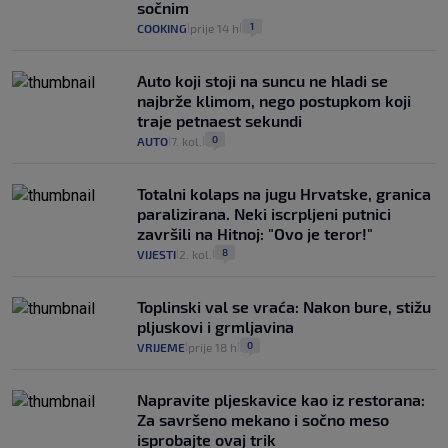
sočnim
1
COOKING
prije 14 h
|
|
Auto koji stoji na suncu ne hladi se
najbrže klimom, nego postupkom koji
traje petnaest sekundi
0
AUTO
7. kol.
|
|
Totalni kolaps na jugu Hrvatske, granica
paralizirana. Neki iscrpljeni putnici
završili na Hitnoj: "Ovo je teror!"
8
VIJESTI
2. kol.
|
|
Toplinski val se vraća: Nakon bure, stižu
pljuskovi i grmljavina
0
VRIJEME
prije 18 h
|
|
Napravite pljeskavice kao iz restorana:
Za savršeno mekano i sočno meso
isprobajte ovaj trik