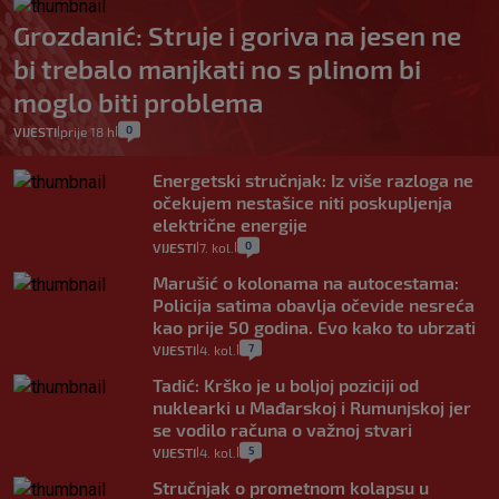
Grozdanić: Struje i goriva na jesen ne
bi trebalo manjkati no s plinom bi
moglo biti problema
0
VIJESTI
prije 18 h
|
|
Energetski stručnjak: Iz više razloga ne
očekujem nestašice niti poskupljenja
električne energije
0
VIJESTI
7. kol.
|
|
Marušić o kolonama na autocestama:
Policija satima obavlja očevide nesreća
kao prije 50 godina. Evo kako to ubrzati
7
VIJESTI
4. kol.
|
|
Tadić: Krško je u boljoj poziciji od
nuklearki u Mađarskoj i Rumunjskoj jer
se vodilo računa o važnoj stvari
5
VIJESTI
4. kol.
|
|
Stručnjak o prometnom kolapsu u