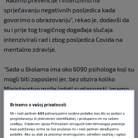
"Radimo prevencije i intenzivno na
sprječavanju negativnih posljedica kada
govorimo o obrazovanju", rekao je, dodavši da
su i prije tog tragičnog događaja slučaja
intenzivirali rad i zbog posljedica Covida na
mentalno zdravlje.
"Sada u školama ima oko 6090 psihologa koji su
mogli biti zaposleni jer, bez obzira koliko
Ministarstvo može izdati suglasnosti, imamo
deficit slobodnih psihologa na tržištu, u
Brinemo o vašoj privatnosti
principu ih nema", naveo je i dodao da je
Mi i naši partneri
603
pohranjujemo osobne podatke, kao što su podaci o
zaposleno i oko 300 socijalnih pedagoga i
pregledavanju ili jedinstveni identifikatori, i pristupamo im na vašem
uređaju. Odabirom opcije Prihvaćam omogućit ćete tehnologije praćenja
suradnika.
koje podržavaju svrhe za čije pružanje mi i naši partneri obrađujemo
podatke. Ako su alati za praćenje onemogućeni, određeni sadržaj i oglasi