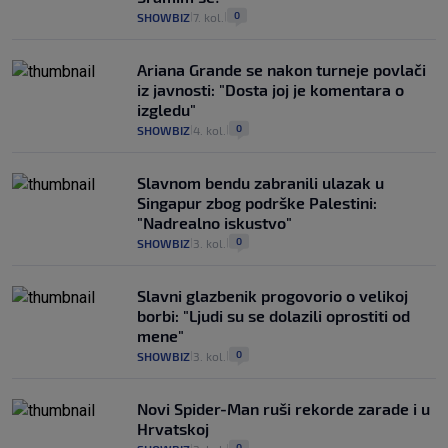
0
SHOWBIZ
7. kol.
|
|
Ariana Grande se nakon turneje povlači
iz javnosti: "Dosta joj je komentara o
izgledu"
0
SHOWBIZ
4. kol.
|
|
Slavnom bendu zabranili ulazak u
Singapur zbog podrške Palestini:
"Nadrealno iskustvo"
0
SHOWBIZ
3. kol.
|
|
Slavni glazbenik progovorio o velikoj
borbi: "Ljudi su se dolazili oprostiti od
mene"
0
SHOWBIZ
3. kol.
|
|
Novi Spider-Man ruši rekorde zarade i u
Hrvatskoj
0