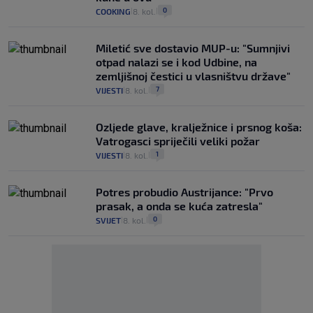
0
COOKING
8. kol.
|
|
Miletić sve dostavio MUP-u: "Sumnjivi
otpad nalazi se i kod Udbine, na
zemljišnoj čestici u vlasništvu države"
7
VIJESTI
8. kol.
|
|
Ozljede glave, kralježnice i prsnog koša:
Vatrogasci spriječili veliki požar
1
VIJESTI
8. kol.
|
|
Potres probudio Austrijance: "Prvo
prasak, a onda se kuća zatresla"
0
SVIJET
8. kol.
|
|