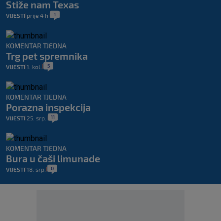
Stiže nam Texas
1
VIJESTI
prije 4 h
|
|
KOMENTAR TJEDNA
Trg pet spremnika
5
VIJESTI
1. kol.
|
|
KOMENTAR TJEDNA
Porazna inspekcija
11
VIJESTI
25. srp.
|
|
KOMENTAR TJEDNA
Bura u čaši limunade
0
VIJESTI
18. srp.
|
|