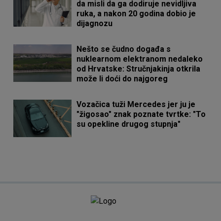
da misli da ga dodiruje nevidljiva
ruka, a nakon 20 godina dobio je
dijagnozu
Nešto se čudno događa s
nuklearnom elektranom nedaleko
od Hrvatske: Stručnjakinja otkrila
može li doći do najgoreg
Vozačica tuži Mercedes jer ju je
"žigosao" znak poznate tvrtke: "To
su opekline drugog stupnja"