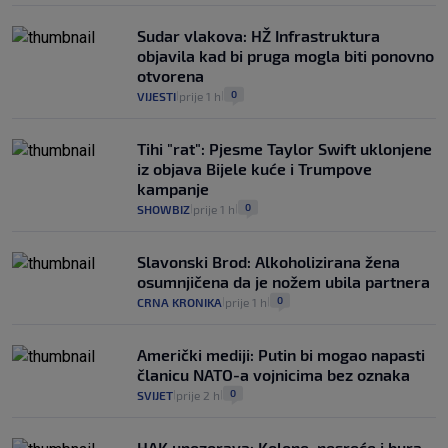
Sudar vlakova: HŽ Infrastruktura
objavila kad bi pruga mogla biti ponovno
otvorena
0
VIJESTI
prije 1 h
|
|
Tihi "rat": Pjesme Taylor Swift uklonjene
iz objava Bijele kuće i Trumpove
kampanje
0
SHOWBIZ
prije 1 h
|
|
Slavonski Brod: Alkoholizirana žena
osumnjičena da je nožem ubila partnera
0
CRNA KRONIKA
prije 1 h
|
|
Američki mediji: Putin bi mogao napasti
članicu NATO-a vojnicima bez oznaka
0
SVIJET
prije 2 h
|
|
HAK upozorava: Kolone, nesreće i bura