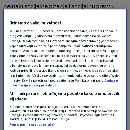
nemaju socijalna pitanja i socijalnu pravdu.
Uvijek se pojave ljudi koji rade nešto korisno,
Brinemo o vašoj privatnosti
ali to nije svojstvo stranke. To je liberalan duh
Mi i naši partneri
603
pohranjujemo osobne podatke, kao što su podaci o
koji je ispravan u smislu ljudskih prava, ali u
pregledavanju ili jedinstveni identifikatori, i pristupamo im na vašem
uređaju. Odabirom opcije Prihvaćam omogućit ćete tehnologije praćenja
smislu socijalne sfere, to je jedna liberalna
koje podržavaju svrhe za čije pružanje mi i naši partneri obrađujemo
podatke. Ako su alati za praćenje onemogućeni, određeni sadržaj i oglasi
ideologija. To dobro razaznajem i osjećam.
koje vidite možda više neće biti toliko relevantni za vas. Možete se vratiti
Osim toga, SDP je zatočenik sukoba
na ovaj izbornik kako biste izmijenili svoje odabire ili povukli pristanak u
bilo kojem trenutku klikom na Upravljaj postavkama poveznicu pri dnu
predsjednika Republike i Vlade i dopustili su si
web-stranice [ili plutajuće ikone u donjem lijevom kutu web stranice, ako
je primjenjivo]. Vaši će se odabiri primijeniti kako je opisano u dijelu Web-
da neprincipijelno staju na jednu stranu, iako
mjesto. Za više pojedinosti pogledajte našu Politiku privatnosti.
Dodatne
informacije o vašoj privatnosti
su, po mom mišljenju, obje strane u krivu. Zato
Mi i naši partneri obrađujemo podatke kako bismo pružili
mi se učinilo da je ovo što rade Davorko Vidović
sljedeće:
i Socijaldemokrati ozbiljna politika. Njihovo
Korištenje preciznih geolokacijskih podataka. Aktivno skeniranje
karakteristika uređaja za identifikaciju. Pohrana i/ili pristup podacima na
uređaju. Personalizirano oglašavanje i sadržaj, mjerenje oglašavanja i
glasovanje kod Ukrajine mi je bilo kriterij kod
sadržaja, uvidi u publiku i razvoj usluga.
Popis partnera (dobavljača)
donošenja odluke. Sjećam se Davorka Vidovića