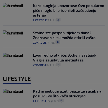
Kardiologinja upozorava: Ovo popularno
piće moglo bi pridonijeti začepljenju
arterija
2
LIFESTYLE
7. kol.
|
|
Stalno ste pospani tijekom dana?
Znanstvenici su možda otkrili zašto
0
ZDRAVLJE
7. kol.
|
|
Izvanredno otkriće: Aktivni sastojak
Viagre zaustavlja metastaze
2
ZNANOST
6. kol.
|
|
LIFESTYLE
Kad je najbolje uzeti pauzu za ručak na
poslu? Evo što kažu stručnjaci
0
LIFESTYLE
prije 4 h
|
|