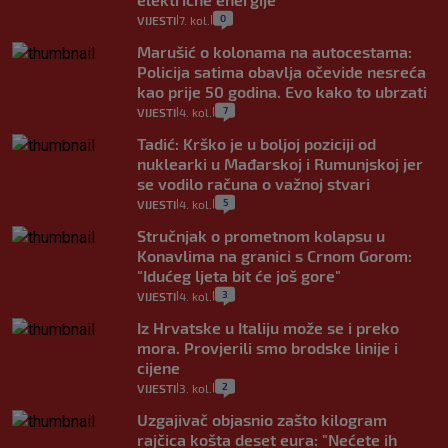
0
VIJESTI
7. kol.
|
|
Marušić o kolonama na autocestama:
Policija satima obavlja očevide nesreća
kao prije 50 godina. Evo kako to ubrzati
7
VIJESTI
4. kol.
|
|
Tadić: Krško je u boljoj poziciji od
nuklearki u Mađarskoj i Rumunjskoj jer
se vodilo računa o važnoj stvari
5
VIJESTI
4. kol.
|
|
Stručnjak o prometnom kolapsu u
Konavlima na granici s Crnom Gorom:
"Idućeg ljeta bit će još gore"
3
VIJESTI
4. kol.
|
|
Iz Hrvatske u Italiju može se i preko
mora. Provjerili smo brodske linije i
cijene
2
VIJESTI
3. kol.
|
|
Uzgajivač objasnio zašto kilogram
rajčica košta deset eura: "Nećete ih