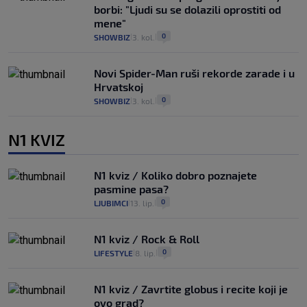
borbi: "Ljudi su se dolazili oprostiti od
mene"
0
SHOWBIZ
3. kol.
|
|
Novi Spider-Man ruši rekorde zarade i u
Hrvatskoj
0
SHOWBIZ
3. kol.
|
|
N1 KVIZ
N1 kviz / Koliko dobro poznajete
pasmine pasa?
0
LJUBIMCI
13. lip.
|
|
N1 kviz / Rock & Roll
0
LIFESTYLE
8. lip.
|
|
N1 kviz / Zavrtite globus i recite koji je
ovo grad?