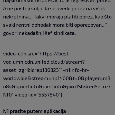
najsiromašniji kroz PDV, to je regresivan porez.
A ne postoji volja da se uvede porez na višak
nekretnina... Takvi moraju platiti porez, kao što
svaki rentni dohodak mora biti oporezovan...",
govori nekadašnji šef sindikata.
video-cdn src="https://best-
vod.umn.cdn.united.cloud/stream?
asset=zgribicrep13032311-n1info-hr-
worldwide&stream=hp1400&t=0&player=m3
u8v&sp=n1info&u=n1info&p=n1Sh4redSecre7i
Nf0" video-id="5557840"]
N1 pratite putem aplikacija