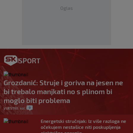
Oglas
SPORT
Grozdanić: Struje i goriva na jesen ne
bi trebalo manjkati no s plinom bi
moglo biti problema
0
VIJESTI
8. kol.
|
|
Energetski stručnjak: Iz više razloga ne
očekujem nestašice niti poskupljenja
električne energije