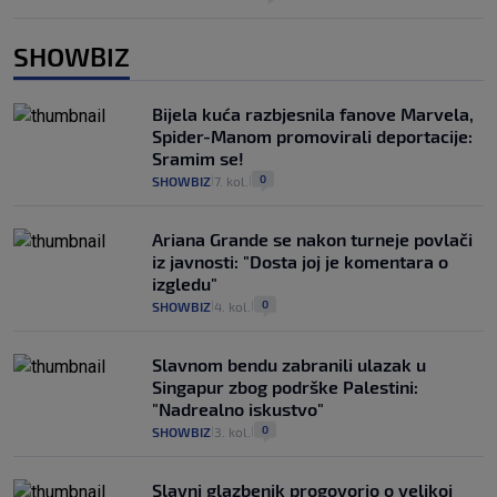
SHOWBIZ
Bijela kuća razbjesnila fanove Marvela,
Spider-Manom promovirali deportacije:
Sramim se!
0
SHOWBIZ
7. kol.
|
|
Ariana Grande se nakon turneje povlači
iz javnosti: "Dosta joj je komentara o
izgledu"
0
SHOWBIZ
4. kol.
|
|
Slavnom bendu zabranili ulazak u
Singapur zbog podrške Palestini:
"Nadrealno iskustvo"
0
SHOWBIZ
3. kol.
|
|
Slavni glazbenik progovorio o velikoj