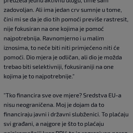
preuzela jednu aktivnu ulogu, time sam
zadovoljan. Ali ima jedan crv sumnje u tome,
čini mi se da je dio tih pomoći previše rastresit,
nije fokusiran na one kojima je pomoć
najpotrebnija. Ravnomjerno i u malim
iznosima, to neće biti niti primjećeno niti će
pomoći. Dio mjera je odličan, ali dio je možda
trebao biti selektivniji, fokusiraniji na one
kojima je to najpotrebnije."
"Tko financira sve ove mjere? Sredstva EU-a
nisu neograničena. Moj je dojam da to
financiraju javni i državni slubženici. To plaćaju
svi građani, a najgore je što to plaćaju