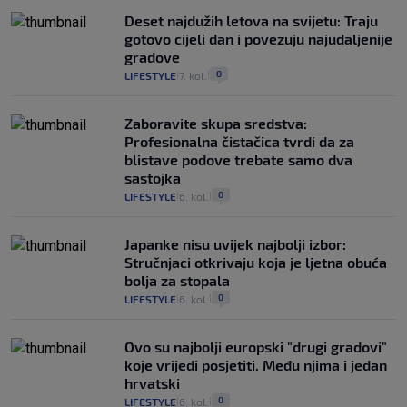
Deset najdužih letova na svijetu: Traju
gotovo cijeli dan i povezuju najudaljenije
gradove
0
LIFESTYLE
7. kol.
|
|
Zaboravite skupa sredstva:
Profesionalna čistačica tvrdi da za
blistave podove trebate samo dva
sastojka
0
LIFESTYLE
6. kol.
|
|
Japanke nisu uvijek najbolji izbor:
Stručnjaci otkrivaju koja je ljetna obuća
bolja za stopala
0
LIFESTYLE
6. kol.
|
|
Ovo su najbolji europski "drugi gradovi"
koje vrijedi posjetiti. Među njima i jedan
hrvatski
0
LIFESTYLE
6. kol.
|
|