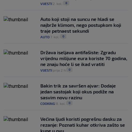
8
VIJESTI
2. kol.
|
|
Auto koji stoji na suncu ne hladi se
najbrže klimom, nego postupkom koji
traje petnaest sekundi
0
AUTO
7. kol.
|
|
Država iseljava antifašiste: Zgradu
vrijednu milijune eura koriste 70 godina,
ne znaju hoće li se ikad vratiti
0
VIJESTI
prije 2 h
|
|
Bakin trik za savršen ajvar: Dodaje
jedan sastojak koji okus podiže na
sasvim novu razinu
0
COOKING
8. kol.
|
|
Većina ljudi koristi pogrešnu dasku za
rezanje: Poznati kuhar otkriva zašto se
kune u ovu