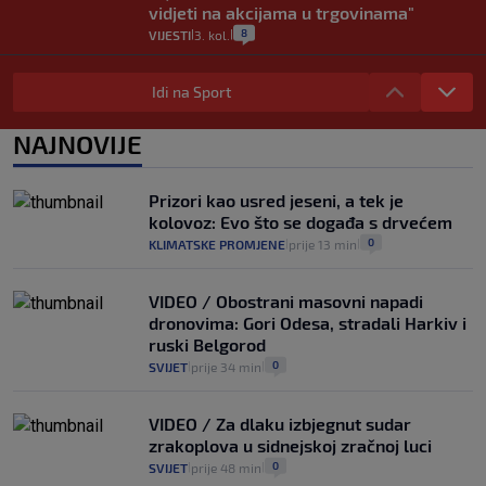
vidjeti na akcijama u trgovinama"
8
VIJESTI
3. kol.
|
|
Selidba je jedno od stresnijih iskustava.
Evo aktualnih cijena i nekoliko savjeta
Idi na Sport
da prođe što lakše i jeftinije
0
VIJESTI
2. kol.
NAJNOVIJE
|
|
Izračunali smo koliko košta putovanje
automobilom na Hvar iz Zagreba, a
Prizori kao usred jeseni, a tek je
koliko iz Osijeka
kolovoz: Evo što se događa s drvećem
14
VIJESTI
2. kol.
|
|
0
KLIMATSKE PROMJENE
prije 13 min
|
|
VIDEO / Obostrani masovni napadi
dronovima: Gori Odesa, stradali Harkiv i
ruski Belgorod
0
SVIJET
prije 34 min
|
|
VIDEO / Za dlaku izbjegnut sudar
zrakoplova u sidnejskoj zračnoj luci
0
SVIJET
prije 48 min
|
|