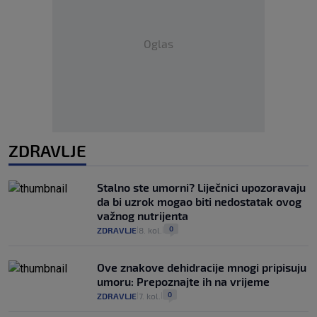
Oglas
ZDRAVLJE
Stalno ste umorni? Liječnici upozoravaju
da bi uzrok mogao biti nedostatak ovog
važnog nutrijenta
0
ZDRAVLJE
8. kol.
|
|
Ove znakove dehidracije mnogi pripisuju
umoru: Prepoznajte ih na vrijeme
0
ZDRAVLJE
7. kol.
|
|