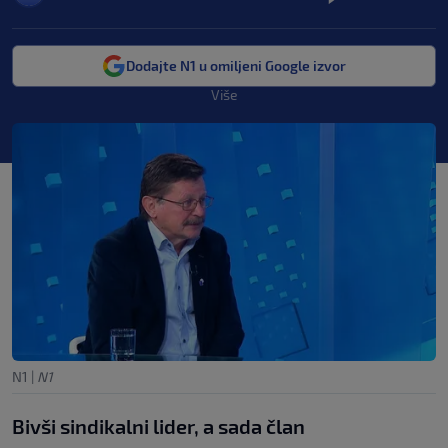
Dodajte N1 u omiljeni Google izvor
Više
N1
|
N1
Bivši sindikalni lider, a sada član