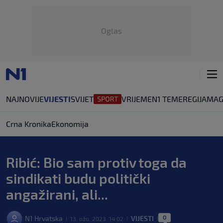
Oglas
NAJNOVIJE
VIJESTI
SVIJET
VRIJEME
N1 TEME
REGIJA
MAG
Crna Kronika
Ekonomija
Ribić: Bio sam protiv toga da
sindikati budu politički
angažirani, ali...
0
N1 Hrvatska
VIJESTI
13. ožu. 2023. 14:02
|
|
|