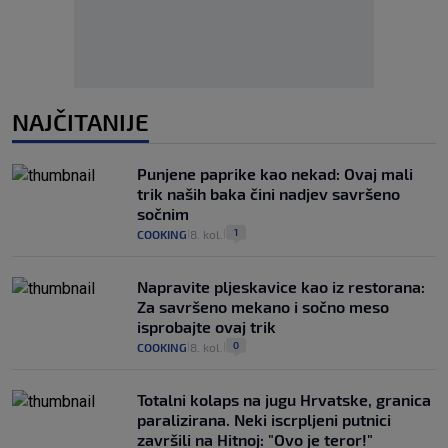
NAJČITANIJE
Punjene paprike kao nekad: Ovaj mali
trik naših baka čini nadjev savršeno
sočnim
1
COOKING
8. kol.
|
|
Napravite pljeskavice kao iz restorana:
Za savršeno mekano i sočno meso
isprobajte ovaj trik
0
COOKING
8. kol.
|
|
Totalni kolaps na jugu Hrvatske, granica
paralizirana. Neki iscrpljeni putnici
završili na Hitnoj: "Ovo je teror!"