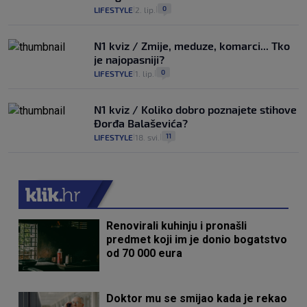
0
LIFESTYLE
2. lip.
|
|
N1 kviz / Zmije, meduze, komarci... Tko
je najopasniji?
0
LIFESTYLE
1. lip.
|
|
N1 kviz / Koliko dobro poznajete stihove
Đorđa Balaševića?
11
LIFESTYLE
18. svi.
|
|
Renovirali kuhinju i pronašli
predmet koji im je donio bogatstvo
od 70 000 eura
Doktor mu se smijao kada je rekao