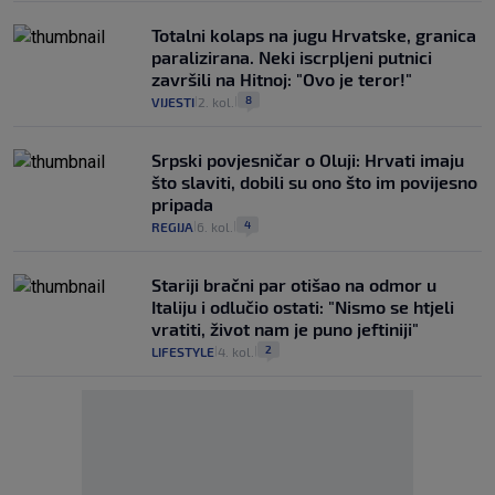
Totalni kolaps na jugu Hrvatske, granica
paralizirana. Neki iscrpljeni putnici
završili na Hitnoj: "Ovo je teror!"
8
VIJESTI
2. kol.
|
|
Srpski povjesničar o Oluji: Hrvati imaju
što slaviti, dobili su ono što im povijesno
pripada
4
REGIJA
6. kol.
|
|
Stariji bračni par otišao na odmor u
Italiju i odlučio ostati: "Nismo se htjeli
vratiti, život nam je puno jeftiniji"
2
LIFESTYLE
4. kol.
|
|