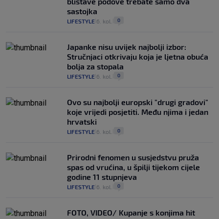
blistave podove trebate samo dva
sastojka
0
LIFESTYLE
6. kol.
|
|
Japanke nisu uvijek najbolji izbor:
Stručnjaci otkrivaju koja je ljetna obuća
bolja za stopala
0
LIFESTYLE
6. kol.
|
|
Ovo su najbolji europski "drugi gradovi"
koje vrijedi posjetiti. Među njima i jedan
hrvatski
0
LIFESTYLE
6. kol.
|
|
Prirodni fenomen u susjedstvu pruža
spas od vrućina, u špilji tijekom cijele
godine 11 stupnjeva
0
LIFESTYLE
6. kol.
|
|
FOTO, VIDEO/ Kupanje s konjima hit