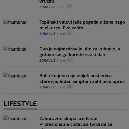
vrućini
0
ZDRAVLJE
5. kol.
|
|
Toplinski valovi jače pogađaju žene nego
muškarce. Evo zašto
1
ZDRAVLJE
3. kol.
|
|
Ovo je najnezdravije ulje za kuhanje, a
gotovo svi ga koriste svaki dan
3
ZDRAVLJE
3. kol.
|
|
Bol u koljenu nije uvijek posljedica
starenja: Jedan simptom zahtijeva oprez
0
ZDRAVLJE
3. kol.
|
|
LIFESTYLE
Zaboravite skupa sredstva:
Profesionalna čistačica tvrdi da za