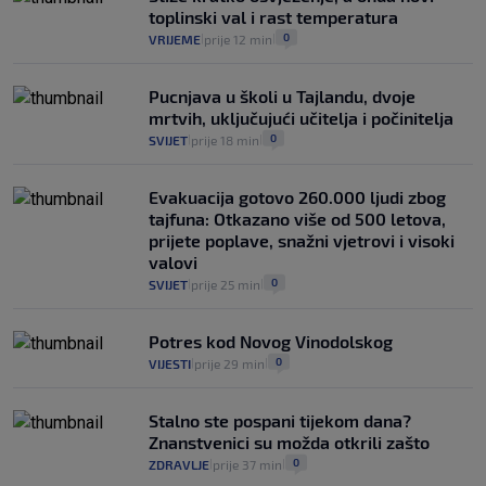
toplinski val i rast temperatura
0
VRIJEME
prije 12 min
|
|
Pucnjava u školi u Tajlandu, dvoje
mrtvih, uključujući učitelja i počinitelja
0
SVIJET
prije 18 min
|
|
Evakuacija gotovo 260.000 ljudi zbog
tajfuna: Otkazano više od 500 letova,
prijete poplave, snažni vjetrovi i visoki
valovi
0
SVIJET
prije 25 min
|
|
Potres kod Novog Vinodolskog
0
VIJESTI
prije 29 min
|
|
Stalno ste pospani tijekom dana?
Znanstvenici su možda otkrili zašto
0
ZDRAVLJE
prije 37 min
|
|