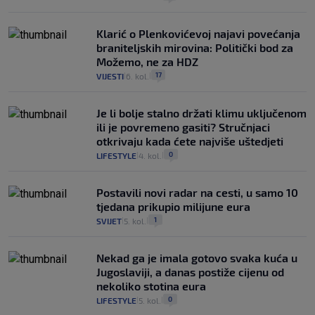
Klarić o Plenkovićevoj najavi povećanja
braniteljskih mirovina: Politički bod za
Možemo, ne za HDZ
17
VIJESTI
6. kol.
|
|
Je li bolje stalno držati klimu uključenom
ili je povremeno gasiti? Stručnjaci
otkrivaju kada ćete najviše uštedjeti
0
LIFESTYLE
4. kol.
|
|
Postavili novi radar na cesti, u samo 10
tjedana prikupio milijune eura
1
SVIJET
5. kol.
|
|
Nekad ga je imala gotovo svaka kuća u
Jugoslaviji, a danas postiže cijenu od
nekoliko stotina eura
0
LIFESTYLE
5. kol.
|
|