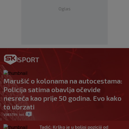
Oglas
SPORT
Marušić o kolonama na autocestama:
Policija satima obavlja očevide
nesreća kao prije 50 godina. Evo kako
to ubrzati
6
VIJESTI
4. kol.
|
|
Tadić: Krško je u boljoj poziciji od