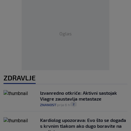
Oglas
ZDRAVLJE
Izvanredno otkriće: Aktivni sastojak
Viagre zaustavlja metastaze
2
ZNANOST
prije 6 h
|
|
Kardiolog upozorava: Evo što se događa
s krvnim tlakom ako dugo boravite na