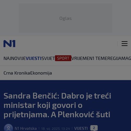
Oglas
NAJNOVIJE
VIJESTI
SVIJET
VRIJEME
N1 TEME
REGIJA
MAG
Crna Kronika
Ekonomija
Sandra Benčić: Dabro je treći
ministar koji govori o
prijetnjama. A Plenković šuti
2
N1 Hrvatska
VIJESTI
18. sij. 2025. 13:24
|
|
|