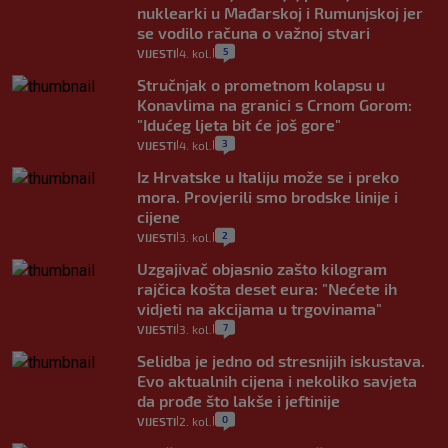
nuklearki u Mađarskoj i Rumunjskoj jer
se vodilo računa o važnoj stvari
5
VIJESTI
4. kol.
|
|
Stručnjak o prometnom kolapsu u
Konavlima na granici s Crnom Gorom:
"Idućeg ljeta bit će još gore"
3
VIJESTI
4. kol.
|
|
Iz Hrvatske u Italiju može se i preko
mora. Provjerili smo brodske linije i
cijene
2
VIJESTI
3. kol.
|
|
Uzgajivač objasnio zašto kilogram
rajčica košta deset eura: "Nećete ih
vidjeti na akcijama u trgovinama"
7
VIJESTI
3. kol.
|
|
Selidba je jedno od stresnijih iskustava.
Evo aktualnih cijena i nekoliko savjeta
da prođe što lakše i jeftinije
0
VIJESTI
2. kol.
|
|