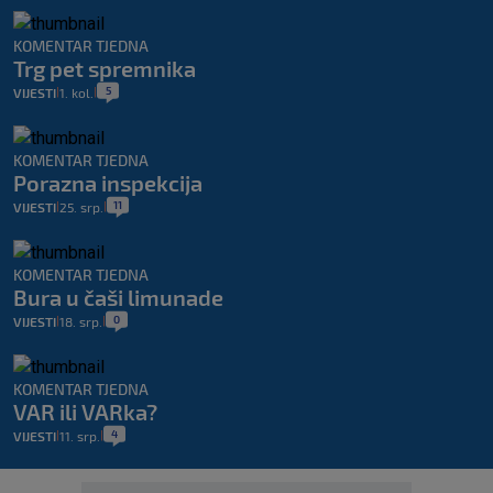
KOMENTAR TJEDNA
Trg pet spremnika
5
VIJESTI
1. kol.
|
|
KOMENTAR TJEDNA
Porazna inspekcija
11
VIJESTI
25. srp.
|
|
KOMENTAR TJEDNA
Bura u čaši limunade
0
VIJESTI
18. srp.
|
|
KOMENTAR TJEDNA
VAR ili VARka?
4
VIJESTI
11. srp.
|
|