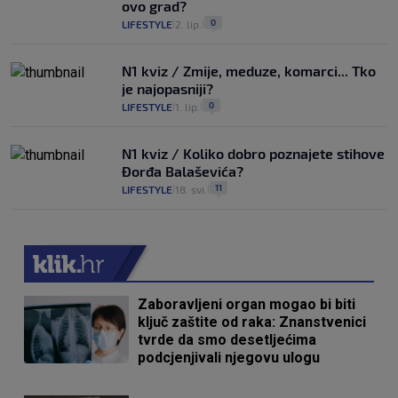
ovo grad?
0
LIFESTYLE
2. lip.
|
|
N1 kviz / Zmije, meduze, komarci... Tko
je najopasniji?
0
LIFESTYLE
1. lip.
|
|
N1 kviz / Koliko dobro poznajete stihove
Đorđa Balaševića?
11
LIFESTYLE
18. svi.
|
|
Zaboravljeni organ mogao bi biti
ključ zaštite od raka: Znanstvenici
tvrde da smo desetljećima
podcjenjivali njegovu ulogu