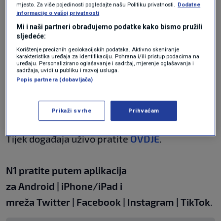
mjesto. Za više pojedinosti pogledajte našu Politiku privatnosti.
Dodatne
Naglasila je da nikad nitko nije čuo što premijer
informacije o vašoj privatnosti
ima za reći oko prijetnji o kojima su govorili.
Mi i naši partneri obrađujemo podatke kako bismo pružili
sljedeće:
Korištenje preciznih geolokacijskih podataka. Aktivno skeniranje
karakteristika uređaja za identifikaciju. Pohrana i/ili pristup podacima na
"Ako se utvrdi da je znao za prijetnje i sumnje u
uređaju. Personalizirano oglašavanje i sadržaj, mjerenje oglašavanja i
sadržaja, uvidi u publiku i razvoj usluga.
kriminal, onda je odgovoran jer je trebao to
Popis partnera (dobavljača)
prijaviti. To me najviše zanima, što je znao",
zaključila je Sandra Benčić.
Prikaži svrhe
Prihvaćam
Tijek događaja uživo pratite
OVDJE
.
N1 pratite putem aplikacija
za
Android
|
iPhone/iPad
i
mreža
Twitter
|
Facebook
|
Instagram
|
TikTok
.