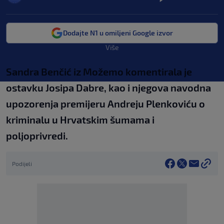
Dodajte N1 u omiljeni Google izvor
Više
Sandra Benčić iz Možemo komentirala je
ostavku Josipa Dabre, kao i njegova navodna
upozorenja premijeru Andreju Plenkoviću o
kriminalu u Hrvatskim šumama i
poljoprivredi.
Podijeli