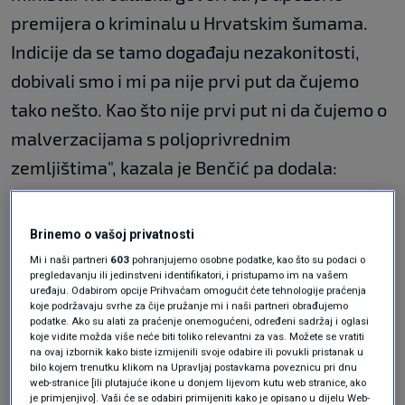
premijera o kriminalu u Hrvatskim šumama.
Indicije da se tamo događaju nezakonitosti,
dobivali smo i mi pa nije prvi put da čujemo
tako nešto. Kao što nije prvi put ni da čujemo o
malverzacijama s poljoprivrednim
zemljištima", kazala je Benčić pa dodala:
"U ponedjeljak ćemo pokrenuti inicijativu za
Brinemo o vašoj privatnosti
osnivanje istražnog povjerenstva kako bismo
Mi i naši partneri
603
pohranjujemo osobne podatke, kao što su podaci o
pregledavanju ili jedinstveni identifikatori, i pristupamo im na vašem
sad bivšim ministrima dali mogućnost da se
uređaju. Odabirom opcije Prihvaćam omogućit ćete tehnologije praćenja
koje podržavaju svrhe za čije pružanje mi i naši partneri obrađujemo
izjasne o tome kome su prijavljivali prijetnje,
podatke. Ako su alati za praćenje onemogućeni, određeni sadržaj i oglasi
tko je za njih znao, tko im ih je upućivao i zašto
koje vidite možda više neće biti toliko relevantni za vas. Možete se vratiti
na ovaj izbornik kako biste izmijenili svoje odabire ili povukli pristanak u
nema kazneni postupaka oko toga."
bilo kojem trenutku klikom na Upravljaj postavkama poveznicu pri dnu
web-stranice [ili plutajuće ikone u donjem lijevom kutu web stranice, ako
je primjenjivo]. Vaši će se odabiri primijeniti kako je opisano u dijelu Web-