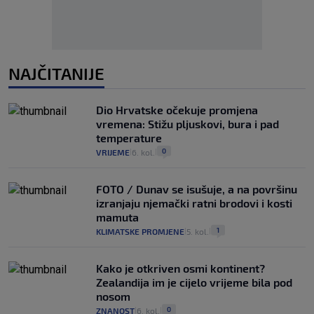
NAJČITANIJE
Dio Hrvatske očekuje promjena
vremena: Stižu pljuskovi, bura i pad
temperature
0
VRIJEME
6. kol.
|
|
FOTO / Dunav se isušuje, a na površinu
izranjaju njemački ratni brodovi i kosti
mamuta
1
KLIMATSKE PROMJENE
5. kol.
|
|
Kako je otkriven osmi kontinent?
Zealandija im je cijelo vrijeme bila pod
nosom
0
ZNANOST
6. kol.
|
|