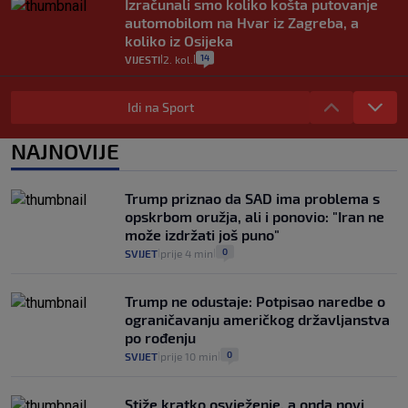
Izračunali smo koliko košta putovanje
automobilom na Hvar iz Zagreba, a
koliko iz Osijeka
14
VIJESTI
2. kol.
|
|
"Kći je otišla na more, a zaboravila
zdravstvenu iskaznicu". Kakva su prava
Idi na Sport
pacijenata izvan mjesta prebivališta?
1
VIJESTI
1. kol.
NAJNOVIJE
|
|
Provjerili smo "što ćemo onda" ako
Plenković na 15 dana ukine mjere: "Ne bi
Trump priznao da SAD ima problema s
se dogodilo ništa. Vlada se zaljubila u te
opskrbom oružja, ali i ponovio: "Iran ne
intervencije"
može izdržati još puno"
25
VIJESTI
30. srp.
|
|
0
SVIJET
prije 4 min
|
|
Trump ne odustaje: Potpisao naredbe o
ograničavanju američkog državljanstva
po rođenju
0
SVIJET
prije 10 min
|
|
Stiže kratko osvježenje, a onda novi