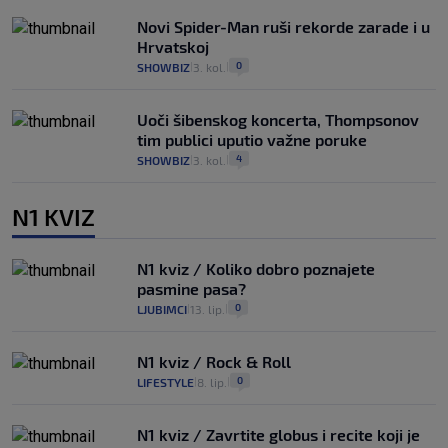
Novi Spider-Man ruši rekorde zarade i u
Hrvatskoj
0
SHOWBIZ
3. kol.
|
|
Uoči šibenskog koncerta, Thompsonov
tim publici uputio važne poruke
4
SHOWBIZ
3. kol.
|
|
N1 KVIZ
N1 kviz / Koliko dobro poznajete
pasmine pasa?
0
LJUBIMCI
13. lip.
|
|
N1 kviz / Rock & Roll
0
LIFESTYLE
8. lip.
|
|
N1 kviz / Zavrtite globus i recite koji je