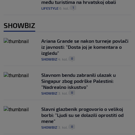
među turistima na hrvatskoj obali
1
LIFESTYLE
6. kol.
|
|
SHOWBIZ
Ariana Grande se nakon turneje povlači
iz javnosti: "Dosta joj je komentara o
izgledu"
0
SHOWBIZ
4. kol.
|
|
Slavnom bendu zabranili ulazak u
Singapur zbog podrške Palestini:
"Nadrealno iskustvo"
0
SHOWBIZ
3. kol.
|
|
Slavni glazbenik progovorio o velikoj
borbi: "Ljudi su se dolazili oprostiti od
mene"
0
SHOWBIZ
3. kol.
|
|