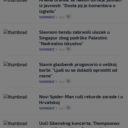
iz javnosti: "Dosta joj je komentara o
izgledu"
0
SHOWBIZ
4. kol.
|
|
Slavnom bendu zabranili ulazak u
Singapur zbog podrške Palestini:
"Nadrealno iskustvo"
0
SHOWBIZ
3. kol.
|
|
Slavni glazbenik progovorio o velikoj
borbi: "Ljudi su se dolazili oprostiti od
mene"
0
SHOWBIZ
3. kol.
|
|
Novi Spider-Man ruši rekorde zarade i u
Hrvatskoj
0
SHOWBIZ
3. kol.
|
|
Uoči šibenskog koncerta, Thompsonov