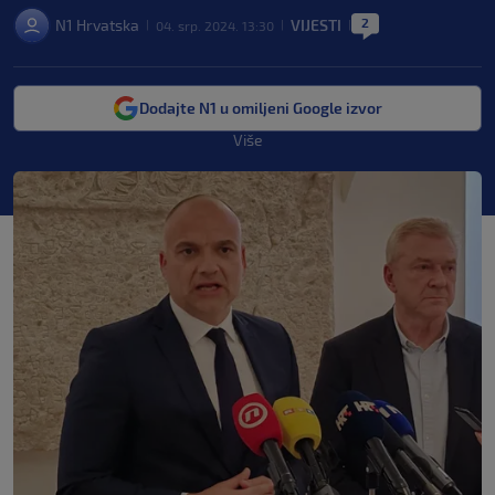
2
N1 Hrvatska
VIJESTI
04. srp. 2024. 13:30
|
|
|
Dodajte N1 u omiljeni Google izvor
Više