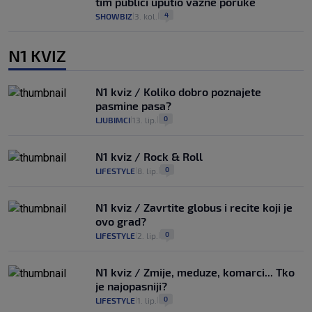
tim publici uputio važne poruke
4
SHOWBIZ
3. kol.
|
|
N1 KVIZ
N1 kviz / Koliko dobro poznajete
pasmine pasa?
0
LJUBIMCI
13. lip.
|
|
N1 kviz / Rock & Roll
0
LIFESTYLE
8. lip.
|
|
N1 kviz / Zavrtite globus i recite koji je
ovo grad?
0
LIFESTYLE
2. lip.
|
|
N1 kviz / Zmije, meduze, komarci... Tko
je najopasniji?
0
LIFESTYLE
1. lip.
|
|