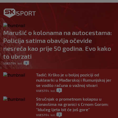
SPORT
Marušić o kolonama na autocestama:
Policija satima obavlja očevide
nesreća kao prije 50 godina. Evo kako
to ubrzati
6
VIJESTI
4. kol.
|
|
Tadić: Krško je u boljoj poziciji od
nuklearki u Mađarskoj i Rumunjskoj jer
se vodilo računa o važnoj stvari
5
VIJESTI
4. kol.
|
|
Stručnjak o prometnom kolapsu u
Konavlima na granici s Crnom Gorom:
"Idućeg ljeta bit će još gore"
3
VIJESTI
4. kol.
|
|