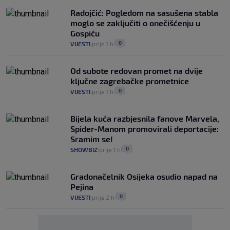
Radojčić: Pogledom na sasušena stabla
moglo se zaključiti o onečišćenju u
Gospiću
0
VIJESTI
prije 1 h
|
|
Od subote redovan promet na dvije
ključne zagrebačke prometnice
0
VIJESTI
prije 1 h
|
|
Bijela kuća razbjesnila fanove Marvela,
Spider-Manom promovirali deportacije:
Sramim se!
0
SHOWBIZ
prije 1 h
|
|
Gradonačelnik Osijeka osudio napad na
Pejina
0
VIJESTI
prije 2 h
|
|