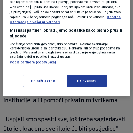
bilo kojem trenutku klikom na Upravljaj postavkama poveznicu pri dnu
Osvrnuo se na posljednje kibernetičke napade.
web-stranice [ili plutajuće ikone u donjem lijevom kutu web stranice, ako
je primjenjivo]. Vaši će se odabiri primijeniti kako je opisano u dijelu Web-
"To su ratovi budućnosti. Napadaju vas
mjesto. Za više pojedinosti pogledajte našu Politiku privatnosti.
Dodatne
informacije o vašoj privatnosti
izdaleka bez mogućnosti da se obranite."
Mi i naši partneri obrađujemo podatke kako bismo pružili
"Obrana nam je sve bolja i bolja. Zvao sam
sljedeće:
jutros ministra zdravstva i ravnatelja KBC-a
Korištenje preciznih geolokacijskih podataka. Aktivno skeniranje
karakteristika uređaja za identifikaciju. Pohrana i/ili pristup podacima na
Zagreb, uspjeli smo vratiti svu datoteku,
uređaju. Personalizirano oglašavanje i sadržaj, mjerenje oglašavanja i
sadržaja, uvidi u publiku i razvoj usluga.
zahvaljujem svojim stručnjacima, to je
Popis partnera (dobavljača)
nevjerojatan pothvat", kazao je Markić.
Prikaži svrhe
Prihvaćam
Navodi da se moraju osigurati hrvatske
institucije, ali i pomoći privatnim tvrtkama.
"Uspjeli smo spasiti sve, još treba sagledavati
što je ukradeno sve i koje će biti posljedice",