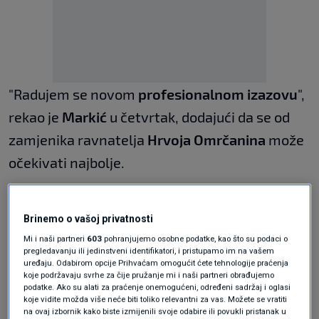
"Radujem se novom
profesionalnom izazovu
",
rekao je
Markić
u četvrtak, dodajući da se od
zamjenika ravnatelja
Hrvoja Omrčanina
može
očekivati najbolje.
"Iskusan je djelatnik koji je veliki
Brinemo o vašoj privatnosti
profesionalac", dodao je.
Mi i naši partneri
603
pohranjujemo osobne podatke, kao što su podaci o
pregledavanju ili jedinstveni identifikatori, i pristupamo im na vašem
Hakerski napadi
uređaju. Odabirom opcije Prihvaćam omogućit ćete tehnologije praćenja
koje podržavaju svrhe za čije pružanje mi i naši partneri obrađujemo
podatke. Ako su alati za praćenje onemogućeni, određeni sadržaj i oglasi
koje vidite možda više neće biti toliko relevantni za vas. Možete se vratiti
na ovaj izbornik kako biste izmijenili svoje odabire ili povukli pristanak u