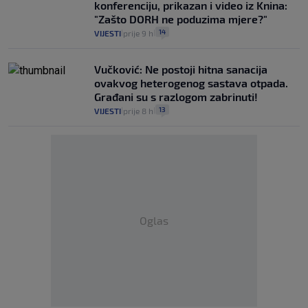
konferenciju, prikazan i video iz Knina:
"Zašto DORH ne poduzima mjere?"
14
VIJESTI
prije 9 h
|
|
Vučković: Ne postoji hitna sanacija
ovakvog heterogenog sastava otpada.
Građani su s razlogom zabrinuti!
13
VIJESTI
prije 8 h
|
|
Oglas