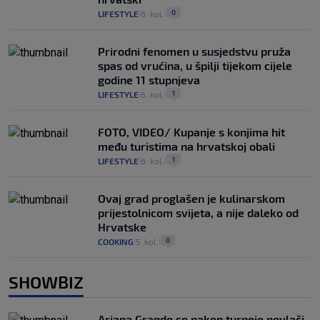
0
LIFESTYLE
6. kol.
|
|
Prirodni fenomen u susjedstvu pruža
spas od vrućina, u špilji tijekom cijele
godine 11 stupnjeva
1
LIFESTYLE
6. kol.
|
|
FOTO, VIDEO/ Kupanje s konjima hit
među turistima na hrvatskoj obali
1
LIFESTYLE
6. kol.
|
|
Ovaj grad proglašen je kulinarskom
prijestolnicom svijeta, a nije daleko od
Hrvatske
0
COOKING
5. kol.
|
|
SHOWBIZ
Ariana Grande se nakon turneje povlači