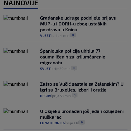
VIJESTI
1. kol.
NAJNOVIJE
Kako spriječiti nasilje? "Tako da glavni
junaci naših priča budu oni koji pomažu,
Građanske udruge podnijele prijavu
a ne oni koji su pobijedili nekoga"
MUP-u i DORH-u zbog ustaških
2
VIJESTI
30. srp.
|
|
pozdrava u Kninu
0
VIJESTI
prije 4 min
|
|
Španjolska policija uhitila 77
osumnjičenih za krijumčarenje
migranata
0
SVIJET
prije 20 min
|
|
Zašto se Vučić sastaje sa Zelenskim? U
igri su Bruxelles, izbori i oružje
0
REGIJA
prije 53 min
|
|
U Osijeku pronađen još jedan ozlijeđeni
muškarac
0
CRNA KRONIKA
prije 1 h
|
|