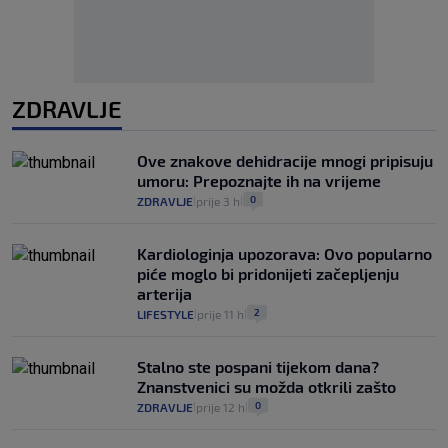
ZDRAVLJE
Ove znakove dehidracije mnogi pripisuju
umoru: Prepoznajte ih na vrijeme
0
ZDRAVLJE
prije 3 h
|
|
Kardiologinja upozorava: Ovo popularno
piće moglo bi pridonijeti začepljenju
arterija
2
LIFESTYLE
prije 11 h
|
|
Stalno ste pospani tijekom dana?
Znanstvenici su možda otkrili zašto
0
ZDRAVLJE
prije 12 h
|
|