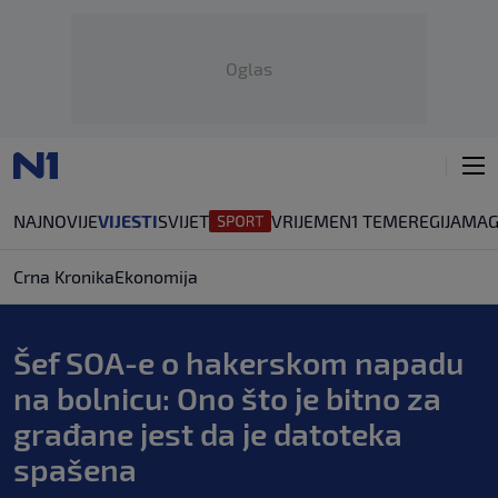
Oglas
NAJNOVIJE
VIJESTI
SVIJET
VRIJEME
N1 TEME
REGIJA
MAG
Crna Kronika
Ekonomija
Šef SOA-e o hakerskom napadu
na bolnicu: Ono što je bitno za
građane jest da je datoteka
spašena