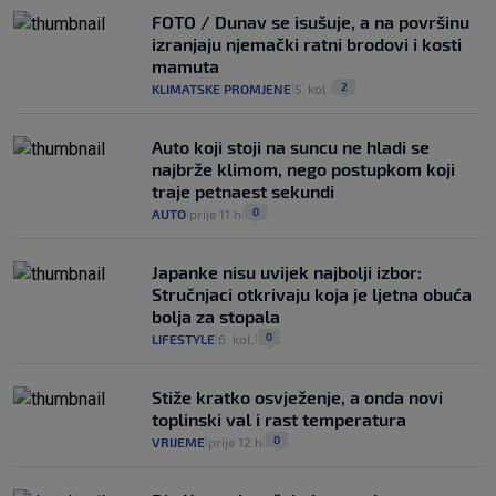
FOTO / Dunav se isušuje, a na površinu
izranjaju njemački ratni brodovi i kosti
mamuta
2
KLIMATSKE PROMJENE
5. kol.
|
|
Auto koji stoji na suncu ne hladi se
najbrže klimom, nego postupkom koji
traje petnaest sekundi
0
AUTO
prije 11 h
|
|
Japanke nisu uvijek najbolji izbor:
Stručnjaci otkrivaju koja je ljetna obuća
bolja za stopala
0
LIFESTYLE
6. kol.
|
|
Stiže kratko osvježenje, a onda novi
toplinski val i rast temperatura
0
VRIJEME
prije 12 h
|
|