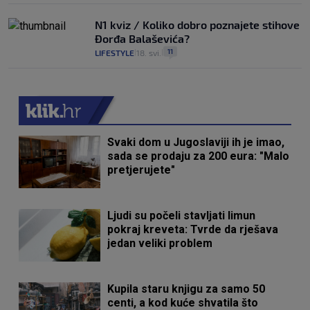
N1 kviz / Koliko dobro poznajete stihove
Đorđa Balaševića?
11
LIFESTYLE
18. svi.
|
|
Svaki dom u Jugoslaviji ih je imao,
sada se prodaju za 200 eura: "Malo
pretjerujete"
Ljudi su počeli stavljati limun
pokraj kreveta: Tvrde da rješava
jedan veliki problem
Kupila staru knjigu za samo 50
centi, a kod kuće shvatila što