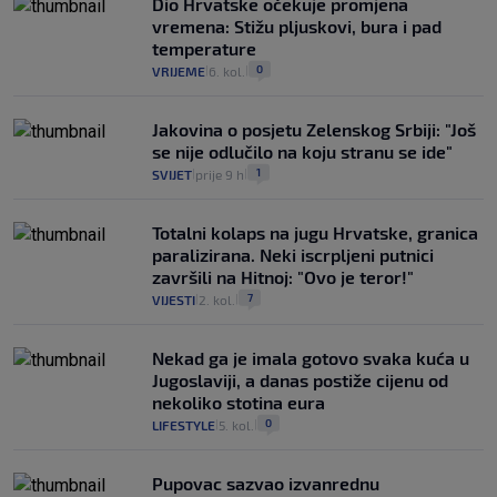
Dio Hrvatske očekuje promjena
vremena: Stižu pljuskovi, bura i pad
temperature
0
VRIJEME
6. kol.
|
|
Jakovina o posjetu Zelenskog Srbiji: "Još
se nije odlučilo na koju stranu se ide"
1
SVIJET
prije 9 h
|
|
Totalni kolaps na jugu Hrvatske, granica
paralizirana. Neki iscrpljeni putnici
završili na Hitnoj: "Ovo je teror!"
7
VIJESTI
2. kol.
|
|
Nekad ga je imala gotovo svaka kuća u
Jugoslaviji, a danas postiže cijenu od
nekoliko stotina eura
0
LIFESTYLE
5. kol.
|
|
Pupovac sazvao izvanrednu