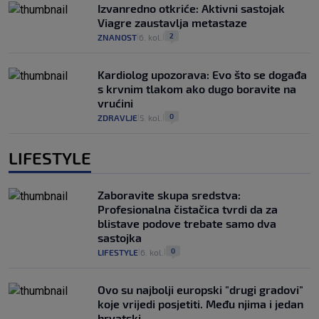
Izvanredno otkriće: Aktivni sastojak
Viagre zaustavlja metastaze
2
ZNANOST
6. kol.
|
|
Kardiolog upozorava: Evo što se događa
s krvnim tlakom ako dugo boravite na
vrućini
0
ZDRAVLJE
5. kol.
|
|
LIFESTYLE
Zaboravite skupa sredstva:
Profesionalna čistačica tvrdi da za
blistave podove trebate samo dva
sastojka
0
LIFESTYLE
6. kol.
|
|
Ovo su najbolji europski "drugi gradovi"
koje vrijedi posjetiti. Među njima i jedan
hrvatski