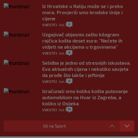
Iz Hrvatske u Italiju može se i preko
mora. Provjerili smo brodske linije i
cijene
2
VIJESTI
3. kol.
|
|
Uzgajivač objasnio zašto kilogram
rajčica košta deset eura: "Nećete ih
vidjeti na akcijama u trgovinama"
8
VIJESTI
3. kol.
|
|
Selidba je jedno od stresnijih iskustava.
Evo aktualnih cijena i nekoliko savjeta
da prođe što lakše i jeftinije
0
VIJESTI
2. kol.
|
|
Izračunali smo koliko košta putovanje
automobilom na Hvar iz Zagreba, a
koliko iz Osijeka
14
VIJESTI
2. kol.
|
|
"Kći je otišla na more, a zaboravila
zdravstvenu iskaznicu". Kakva su prava
Idi na Sport
pacijenata izvan mjesta prebivališta?
1
|
|