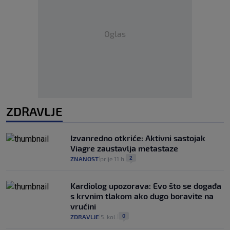
Oglas
ZDRAVLJE
Izvanredno otkriće: Aktivni sastojak
Viagre zaustavlja metastaze
2
ZNANOST
prije 11 h
|
|
Kardiolog upozorava: Evo što se događa
s krvnim tlakom ako dugo boravite na
vrućini
0
ZDRAVLJE
5. kol.
|
|