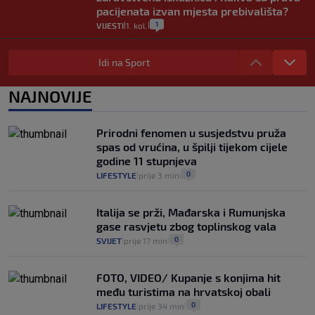
pacijenata izvan mjesta prebivališta?
1
VIJESTI
1. kol.
|
|
Provjerili smo "što ćemo onda" ako
Plenković na 15 dana ukine mjere: "Ne bi
Idi na Sport
se dogodilo ništa. Vlada se zaljubila u te
intervencije"
NAJNOVIJE
25
VIJESTI
30. srp.
|
|
Analitičar o Mostu: Oni su u yin-yang
Prirodni fenomen u susjedstvu pruža
poziciji i imaju drugog najpoznatijeg
spas od vrućina, u špilji tijekom cijele
bravara u povijesti Hrvatske
godine 11 stupnjeva
16
VIJESTI
30. srp.
|
|
0
LIFESTYLE
prije 3 min
|
|
Italija se prži, Mađarska i Rumunjska
gase rasvjetu zbog toplinskog vala
0
SVIJET
prije 17 min
|
|
FOTO, VIDEO/ Kupanje s konjima hit
među turistima na hrvatskoj obali
0
LIFESTYLE
prije 34 min
|
|