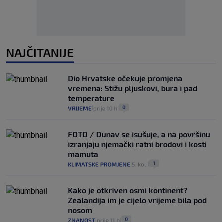
NAJČITANIJE
Dio Hrvatske očekuje promjena
vremena: Stižu pljuskovi, bura i pad
temperature
0
VRIJEME
prije 10 h
|
|
FOTO / Dunav se isušuje, a na površinu
izranjaju njemački ratni brodovi i kosti
mamuta
1
KLIMATSKE PROMJENE
5. kol.
|
|
Kako je otkriven osmi kontinent?
Zealandija im je cijelo vrijeme bila pod
nosom
0
ZNANOST
prije 11 h
|
|