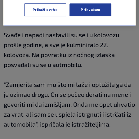
izlaska
Prikaži svrhe
Prihvaćam
Svađe i napadi nastavili su se i u kolovozu
prošle godine, a sve je kulminiralo 22.
kolovoza. Na povratku iz noćnog izlaska
posvađali su se u autmobilu.
"Zamjerila sam mu što mi laže i optužila ga da
je uzimao drogu. On se počeo derati na mene i
govoriti mi da izmišljam. Onda me opet uhvatio
za vrat, ali sam se uspjela istrgnuti i istrčati iz
automobila", ispričala je istražiteljima.