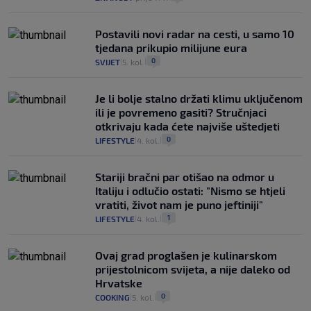
Postavili novi radar na cesti, u samo 10
tjedana prikupio milijune eura
0
SVIJET
5. kol.
|
|
Je li bolje stalno držati klimu uključenom
ili je povremeno gasiti? Stručnjaci
otkrivaju kada ćete najviše uštedjeti
0
LIFESTYLE
4. kol.
|
|
Stariji bračni par otišao na odmor u
Italiju i odlučio ostati: "Nismo se htjeli
vratiti, život nam je puno jeftiniji"
1
LIFESTYLE
4. kol.
|
|
Ovaj grad proglašen je kulinarskom
prijestolnicom svijeta, a nije daleko od
Hrvatske
0
COOKING
5. kol.
|
|