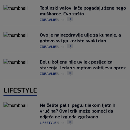
Toplinski valovi jače pogađaju žene nego
muškarce. Evo zašto
1
ZDRAVLJE
3. kol.
|
|
Ovo je najnezdravije ulje za kuhanje, a
gotovo svi ga koriste svaki dan
3
ZDRAVLJE
3. kol.
|
|
Bol u koljenu nije uvijek posljedica
starenja: Jedan simptom zahtijeva oprez
0
ZDRAVLJE
3. kol.
|
|
LIFESTYLE
Ne želite paliti peglu tijekom ljetnih
vrućina? Ovaj trik može pomoći da
odjeća ne izgleda zgužvano
0
LIFESTYLE
5. kol.
|
|