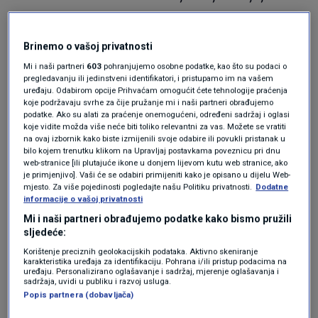
partnerici govorio da je glupa, da je ku*va.
Brinemo o vašoj privatnosti
Prvi fizički napad dogodio se u jesen 2020. kada
Mi i naši partneri
603
pohranjujemo osobne podatke, kao što su podaci o
pregledavanju ili jedinstveni identifikatori, i pristupamo im na vašem
ju je nakon salvi uvreda uhvatio za vrat i
uređaju. Odabirom opcije Prihvaćam omogućit ćete tehnologije praćenja
koje podržavaju svrhe za čije pružanje mi i naši partneri obrađujemo
stiskao ju. Isto se ponovilo i tijekom proljeća
podatke. Ako su alati za praćenje onemogućeni, određeni sadržaj i oglasi
koje vidite možda više neće biti toliko relevantni za vas. Možete se vratiti
2021. godine. I tada ju je tijekom svađe zgrabio
na ovaj izbornik kako biste izmijenili svoje odabire ili povukli pristanak u
za vrat vičući joj : "Ku*vo pokvarena, j...š se s
bilo kojem trenutku klikom na Upravljaj postavkama poveznicu pri dnu
web-stranice [ili plutajuće ikone u donjem lijevom kutu web stranice, ako
drugima!"
je primjenjivo]. Vaši će se odabiri primijeniti kako je opisano u dijelu Web-
mjesto. Za više pojedinosti pogledajte našu Politiku privatnosti.
Dodatne
informacije o vašoj privatnosti
Nekoliko mjeseci kasnije, kada je primijetio da
Mi i naši partneri obrađujemo podatke kako bismo pružili
sljedeće:
se dopisuje s drugim muškarcem ponovno je
Korištenje preciznih geolokacijskih podataka. Aktivno skeniranje
karakteristika uređaja za identifikaciju. Pohrana i/ili pristup podacima na
pobjesnio.
uređaju. Personalizirano oglašavanje i sadržaj, mjerenje oglašavanja i
sadržaja, uvidi u publiku i razvoj usluga.
Nasilna svađa nakon
Popis partnera (dobavljača)