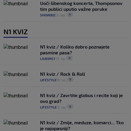
Uoči šibenskog koncerta, Thompsonov
tim publici uputio važne poruke
4
SHOWBIZ
3. kol.
|
|
N1 KVIZ
N1 kviz / Koliko dobro poznajete
pasmine pasa?
0
LJUBIMCI
13. lip.
|
|
N1 kviz / Rock & Roll
0
LIFESTYLE
8. lip.
|
|
N1 kviz / Zavrtite globus i recite koji je
ovo grad?
0
LIFESTYLE
2. lip.
|
|
N1 kviz / Zmije, meduze, komarci... Tko
je najopasniji?