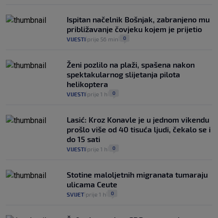
Ispitan načelnik Bošnjak, zabranjeno mu
približavanje čovjeku kojem je prijetio
0
VIJESTI
prije 56 min
|
|
Ženi pozlilo na plaži, spašena nakon
spektakularnog slijetanja pilota
helikoptera
0
VIJESTI
prije 1 h
|
|
Lasić: Kroz Konavle je u jednom vikendu
prošlo više od 40 tisuća ljudi, čekalo se i
do 15 sati
0
VIJESTI
prije 1 h
|
|
Stotine maloljetnih migranata tumaraju
ulicama Ceute
0
SVIJET
prije 1 h
|
|