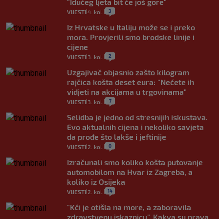
"Idućeg ljeta bit će još gore"
3
VIJESTI
4. kol.
|
|
Iz Hrvatske u Italiju može se i preko
mora. Provjerili smo brodske linije i
cijene
2
VIJESTI
3. kol.
|
|
Uzgajivač objasnio zašto kilogram
rajčica košta deset eura: "Nećete ih
vidjeti na akcijama u trgovinama"
7
VIJESTI
3. kol.
|
|
Selidba je jedno od stresnijih iskustava.
Evo aktualnih cijena i nekoliko savjeta
da prođe što lakše i jeftinije
0
VIJESTI
2. kol.
|
|
Izračunali smo koliko košta putovanje
automobilom na Hvar iz Zagreba, a
koliko iz Osijeka
14
VIJESTI
2. kol.
|
|
"Kći je otišla na more, a zaboravila
zdravstvenu iskaznicu". Kakva su prava