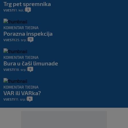
Trg pet spremnika
5
VIJESTI
1. kol.
|
|
KOMENTAR TJEDNA
Porazna inspekcija
11
VIJESTI
25. srp.
|
|
KOMENTAR TJEDNA
Bura u čaši limunade
0
VIJESTI
18. srp.
|
|
KOMENTAR TJEDNA
VAR ili VARka?
4
VIJESTI
11. srp.
|
|