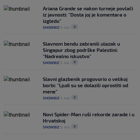
Ariana Grande se nakon turneje povlači
iz javnosti: "Dosta joj je komentara o
izgledu"
0
SHOWBIZ
4. kol.
|
|
Slavnom bendu zabranili ulazak u
Singapur zbog podrške Palestini:
"Nadrealno iskustvo"
0
SHOWBIZ
3. kol.
|
|
Slavni glazbenik progovorio o velikoj
borbi: "Ljudi su se dolazili oprostiti od
mene"
0
SHOWBIZ
3. kol.
|
|
Novi Spider-Man ruši rekorde zarade i u
Hrvatskoj
0
SHOWBIZ
3. kol.
|
|