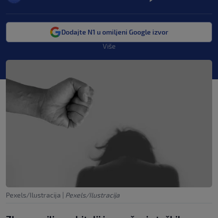
Dodajte N1 u omiljeni Google izvor
Više
Pexels/Ilustracija
|
Pexels/Ilustracija