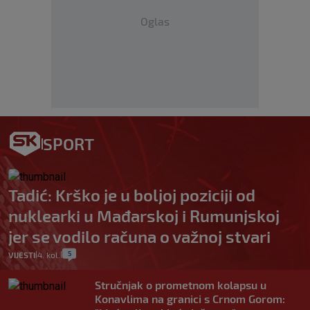
Oglas
SPORT
Tadić: Krško je u boljoj poziciji od
nuklearki u Mađarskoj i Rumunjskoj
jer se vodilo računa o važnoj stvari
5
VIJESTI
4. kol.
|
|
Stručnjak o prometnom kolapsu u
Konavlima na granici s Crnom Gorom: