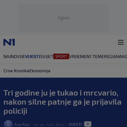
Oglas
NAJNOVIJE
VIJESTI
SVIJET
VRIJEME
N1 TEME
REGIJA
MAG
Crna Kronika
Ekonomija
Tri godine ju je tukao i mrcvario,
nakon silne patnje ga je prijavila
policiji
0
Ana Raić
VIJESTI
30. kol. 2023. 06:47
|
|
|