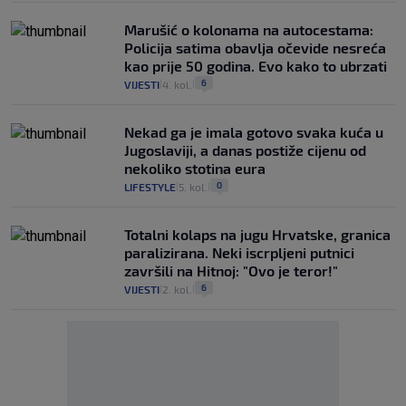
Marušić o kolonama na autocestama:
Policija satima obavlja očevide nesreća
kao prije 50 godina. Evo kako to ubrzati
6
VIJESTI
4. kol.
|
|
Nekad ga je imala gotovo svaka kuća u
Jugoslaviji, a danas postiže cijenu od
nekoliko stotina eura
0
LIFESTYLE
5. kol.
|
|
Totalni kolaps na jugu Hrvatske, granica
paralizirana. Neki iscrpljeni putnici
završili na Hitnoj: "Ovo je teror!"
6
VIJESTI
2. kol.
|
|