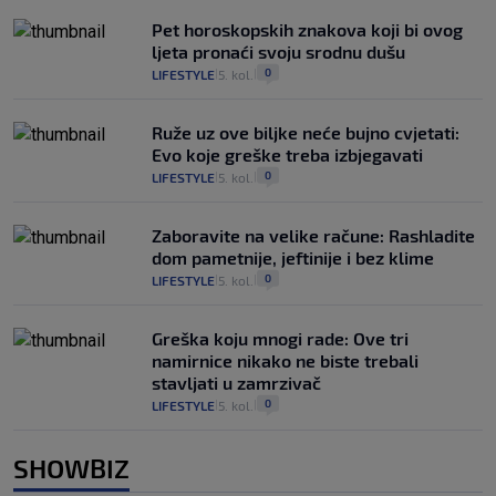
Pet horoskopskih znakova koji bi ovog
ljeta pronaći svoju srodnu dušu
0
LIFESTYLE
5. kol.
|
|
Ruže uz ove biljke neće bujno cvjetati:
Evo koje greške treba izbjegavati
0
LIFESTYLE
5. kol.
|
|
Zaboravite na velike račune: Rashladite
dom pametnije, jeftinije i bez klime
0
LIFESTYLE
5. kol.
|
|
Greška koju mnogi rade: Ove tri
namirnice nikako ne biste trebali
stavljati u zamrzivač
0
LIFESTYLE
5. kol.
|
|
SHOWBIZ