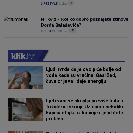
0
LIFESTYLE
1. lip.
|
|
N1 kviz / Koliko dobro poznajete stihove
Đorđa Balaševića?
11
LIFESTYLE
18. svi.
|
|
Ljudi tvrde da je ovo piće bolje od
vode kada su vrućine: Gasi žeđ,
čuva crijeva i daje energiju
Ljeti vam se skuplja previše leda u
frižideru i škrinji: Uz samo nekoliko
kapi sastojka iz kuhinje riješit ćete
problem