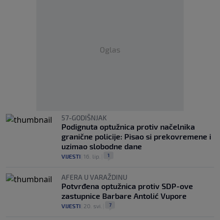
Oglas
57-GODIŠNJAK
Podignuta optužnica protiv načelnika
granične policije: Pisao si prekovremene i
uzimao slobodne dane
1
VIJESTI
|
16. lip.
|
AFERA U VARAŽDINU
Potvrđena optužnica protiv SDP-ove
zastupnice Barbare Antolić Vupore
7
VIJESTI
|
20. svi.
|