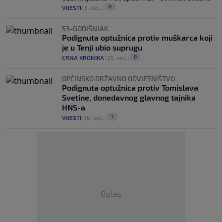
0
VIJESTI
|
3. ožu.
|
53-GODIŠNJAK
Podignuta optužnica protiv muškarca koji
je u Tenji ubio suprugu
0
CRNA KRONIKA
|
25. velj.
|
OPĆINSKO DRŽAVNO ODVJETNIŠTVO
Podignuta optužnica protiv Tomislava
Svetine, donedavnog glavnog tajnika
HNS-a
1
VIJESTI
|
16. velj.
|
Oglas