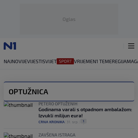
Oglas
NAJNOVIJE
VIJESTI
SVIJET
VRIJEME
N1 TEME
REGIJA
MAG
OPTUŽNICA
PETERO OPTUŽENIH
Godinama varali s otpadnom ambalažom:
Izvukli milijun eura!
1
CRNA KRONIKA
|
31. srp.
|
ZAVŠENA ISTRAGA