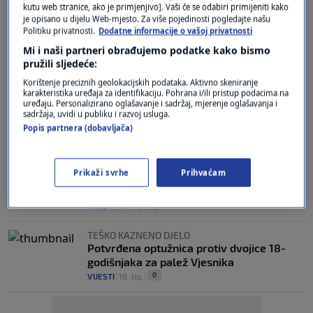
kutu web stranice, ako je primjenjivo]. Vaši će se odabiri primijeniti kako
SKANDAL U BANCI
je opisano u dijelu Web-mjesto. Za više pojedinosti pogledajte našu
Podignuta optužnica protiv trojke zbog
Politiku privatnosti.
Dodatne informacije o vašoj privatnosti
višemilijunske prijevare
Mi i naši partneri obrađujemo podatke kako bismo
0
CRNA KRONIKA
|
8. srp.
|
pružili sljedeće:
BRUTALNI NAPAD U RIJECI
Korištenje preciznih geolokacijskih podataka. Aktivno skeniranje
DORH podigao optužnicu protiv trojice
karakteristika uređaja za identifikaciju. Pohrana i/ili pristup podacima na
uređaju. Personalizirano oglašavanje i sadržaj, mjerenje oglašavanja i
mladića zbog napada na maloljetnika
sadržaja, uvidi u publiku i razvoj usluga.
1
CRNA KRONIKA
|
7. srp.
|
Popis partnera (dobavljača)
19-GODIŠNJAK
Mladića koji je slao poruke o bombama u
Prikaži svrhe
Prihvaćam
školama i vrtićima Uskok optužio za
terorizam
0
VIJESTI
|
30. lip.
|
TEŠKO KAZNENO DJELO
Potvrđena optužnica protiv dvojice 18-
godišnjaka za palež Vjesnika
0
VIJESTI
|
18. lip.
|