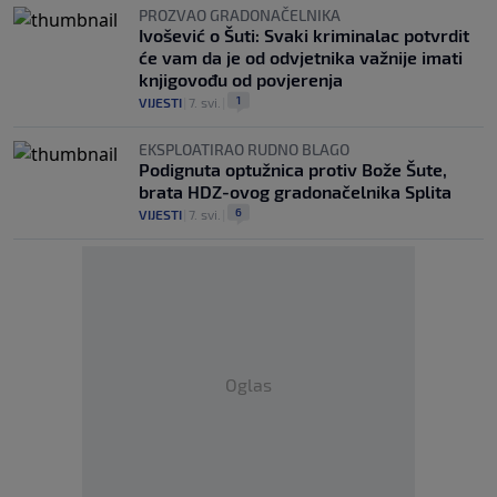
PROZVAO GRADONAČELNIKA
Ivošević o Šuti: Svaki kriminalac potvrdit
će vam da je od odvjetnika važnije imati
knjigovođu od povjerenja
1
VIJESTI
|
7. svi.
|
EKSPLOATIRAO RUDNO BLAGO
Podignuta optužnica protiv Bože Šute,
brata HDZ-ovog gradonačelnika Splita
6
VIJESTI
|
7. svi.
|
Oglas