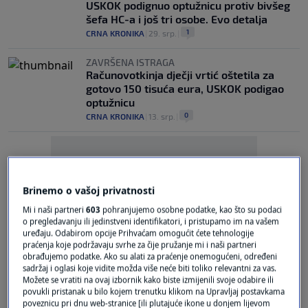
USKOK podignuo optužnicu protiv bivšeg
šefa HC-a i još tri osobe. Evo detalja
1
CRNA KRONIKA
|
29. srp.
|
ZAVRŠENA ISTRAGA
Računovotkinja dječji vrtić oštetila za
gotovo 150 tisuća eura, USKOK podigao
optužnicu
0
CRNA KRONIKA
|
13. srp.
|
Brinemo o vašoj privatnosti
Mi i naši partneri
603
pohranjujemo osobne podatke, kao što su podaci
Oglas
o pregledavanju ili jedinstveni identifikatori, i pristupamo im na vašem
uređaju. Odabirom opcije Prihvaćam omogućit ćete tehnologije
praćenja koje podržavaju svrhe za čije pružanje mi i naši partneri
obrađujemo podatke. Ako su alati za praćenje onemogućeni, određeni
sadržaj i oglasi koje vidite možda više neće biti toliko relevantni za vas.
Možete se vratiti na ovaj izbornik kako biste izmijenili svoje odabire ili
povukli pristanak u bilo kojem trenutku klikom na Upravljaj postavkama
poveznicu pri dnu web-stranice [ili plutajuće ikone u donjem lijevom