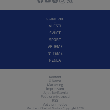
NAJNOVIJE
VIJESTI
SVIJET
SPORT
VRIJEME
N1 TEME
REGIJA
Kontakt
O Nama
Marketing
Impressum
Uvjeti korištenja
Politika privatnosti
RSS
Vaše primjedbe
Member of
United Media
- Copyright 2026