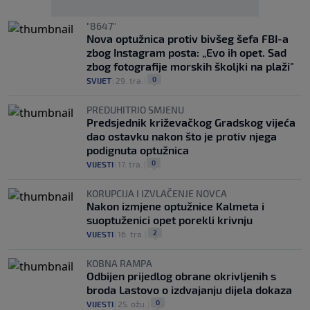
"8647"
Nova optužnica protiv bivšeg šefa FBI-a
zbog Instagram posta: „Evo ih opet. Sad
zbog fotografije morskih školjki na plaži"
0
SVIJET
|
29. tra.
|
PREDUHITRIO SMJENU
Predsjednik križevačkog Gradskog vijeća
dao ostavku nakon što je protiv njega
podignuta optužnica
0
VIJESTI
|
17. tra.
|
KORUPCIJA I IZVLAČENJE NOVCA
Nakon izmjene optužnice Kalmeta i
suoptuženici opet porekli krivnju
2
VIJESTI
|
16. tra.
|
KOBNA RAMPA
Odbijen prijedlog obrane okrivljenih s
broda Lastovo o izdvajanju dijela dokaza
0
VIJESTI
|
25. ožu.
|