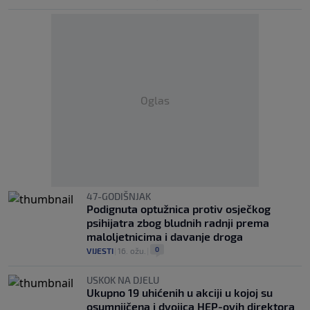
Oglas
47-GODIŠNJAK
Podignuta optužnica protiv osječkog
psihijatra zbog bludnih radnji prema
maloljetnicima i davanje droga
0
VIJESTI
|
16. ožu.
|
USKOK NA DJELU
Ukupno 19 uhićenih u akciji u kojoj su
osumnjičena i dvojica HEP-ovih direktora