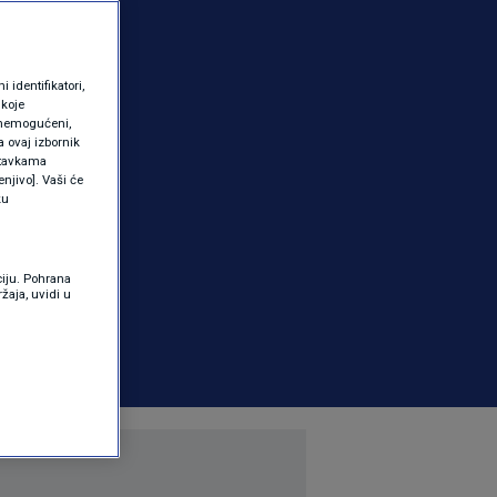
identifikatori,
 koje
 onemogućeni,
a ovaj izbornik
ostavkama
njivo]. Vaši će
ku
ciju. Pohrana
žaja, uvidi u