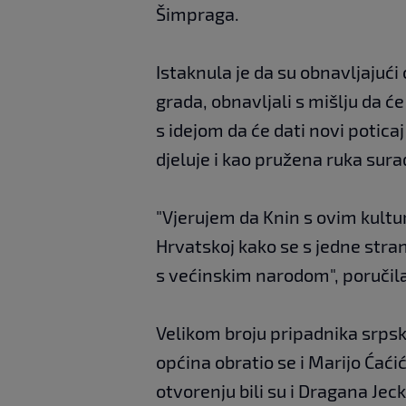
Šimpraga.
Istaknula je da su obnavljajući
grada, obnavljali s mišlju da ć
s idejom da će dati novi poticaj 
djeluje i kao pružena ruka sur
"Vjerujem da Knin s ovim kult
Hrvatskoj kako se s jedne strane
s većinskim narodom", poručil
Velikom broju pripadnika srpsk
općina obratio se i Marijo Ćać
otvorenju bili su i Dragana Jec