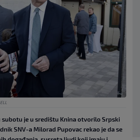
SELL
subotu je u središtu Knina otvorilo Srpski
jednik SNV-a Milorad Pupovac rekao je da se
h događanja, susreta ljudi koji imaju i