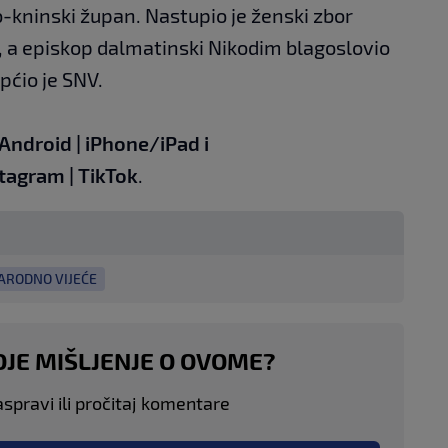
o-kninski župan. Nastupio je ženski zbor
, a episkop dalmatinski Nikodim blagoslovio
pćio je SNV.
Android
|
iPhone/iPad
i
stagram
|
TikTok
.
ARODNO VIJEĆE
OJE MIŠLJENJE O OVOME?
aspravi ili pročitaj komentare