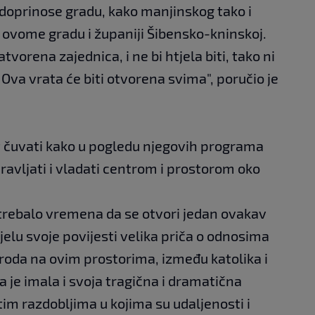
doprinose gradu, kako manjinskog tako i
 ovome gradu i županiji Šibensko-kninskoj.
tvorena zajednica, i ne bi htjela biti, tako ni
 Ova vrata će biti otvorena svima", poručio je
t čuvati kako u pogledu njegovih programa
pravljati i vladati centrom i prostorom oko
e trebalo vremena da se otvori jedan ovakav
ijelu svoje povijesti velika priča o odnosima
roda na ovim prostorima, između katolika i
je imala i svoja tragična i dramatična
tim razdobljima u kojima su udaljenosti i