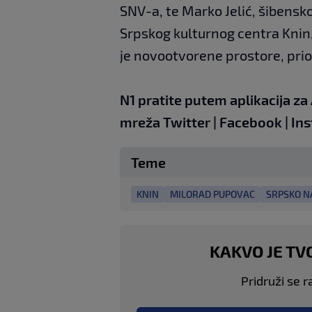
SNV-a, te Marko Jelić, šibensk
Srpskog kulturnog centra Knin
je novootvorene prostore, prio
N1 pratite putem aplikacija za
mreža
Twitter
|
Facebook
|
In
Teme
KNIN
MILORAD PUPOVAC
SRPSKO N
KAKVO JE TV
Pridruži se r