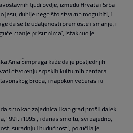
avoslavnih ljudi ovdje, između Hrvata i Srba
 jesu, dublje nego što stvarno mogu biti, i
snage da se te udaljenosti premoste i smanje, i
oguće manje prisutnima", istaknuo je
ka Anja Šimpraga kaže da je posljednjih
ovati otvorenju srpskih kulturnih centara
lavonskog Broda, i napokon večeras i u
da smo kao zajednica i kao grad prošli dalek
 1991. i 1995., i danas smo tu, svi zajedno,
itost, suradnju i budućnost", poručila je