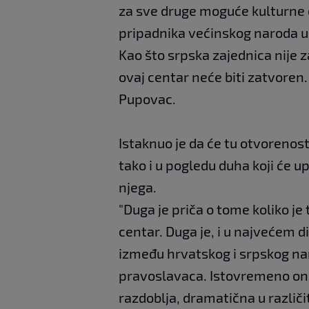
za sve druge moguće kulturne 
pripadnika većinskog naroda u
Kao što srpska zajednica nije za
ovaj centar neće biti zatvoren.
Pupovac.
Istaknuo je da će tu otvorenos
tako i u pogledu duha koji će u
njega.
"Duga je priča o tome koliko j
centar. Duga je, i u najvećem d
između hrvatskog i srpskog na
pravoslavaca. Istovremeno ona 
razdoblja, dramatična u različi