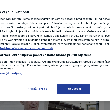
n Srpski kulturni
MAGAZIN
N1 KOMENTAR
 vašoj privatnosti
: Ova vrata bit će
rtneri
603
pohranjujemo osobne podatke, kao što su podaci o pregledavanju ili jedinstveni 
KOLUMNE
o im na vašem uređaju. Odabirom opcije Prihvaćam omogućit ćete tehnologije praćenja
a
vrhe za čije pružanje mi i naši partneri obrađujemo podatke. Ako su alati za praćenje
žaj i oglasi koje vidite možda više neće biti toliko relevantni za vas. Možete se vratiti n
N1(DIS)INFO
zmijenili svoje odabire ili povukli pristanak u bilo kojem trenutku klikom na Upravljaj p
i dnu web-stranice [ili plutajuće ikone u donjem lijevom kutu web stranice, ako je primje
0
IJESTI
komentara
|
KLIMATSKE PROMJENE
rimijeniti kako je opisano u dijelu Web-mjesto. Za više pojedinosti pogledajte našu Politi
Dodatne informacije o vašoj privatnosti
FOTO
 partneri obrađujemo podatke kako bismo pružili sljedeće:
Više
reciznih geolokacijskih podataka. Aktivno skeniranje karakteristika uređaja za identifika
p podacima na uređaju. Personalizirano oglašavanje i sadržaj, mjerenje oglašavanja i sadr
VIDEO
zvoj usluga.
era (dobavljača)
Prikaži svrhe
Prihvaćam