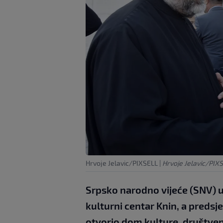
Hrvoje Jelavic/PIXSELL
|
Hrvoje Jelavic/PIX
Srpsko narodno vijeće (SNV) u 
kulturni centar Knin, a preds
otvorio dom kulture, društveni