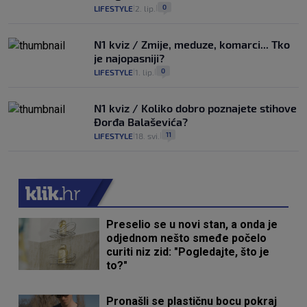
0
LIFESTYLE
2. lip.
|
|
N1 kviz / Zmije, meduze, komarci... Tko
je najopasniji?
0
LIFESTYLE
1. lip.
|
|
N1 kviz / Koliko dobro poznajete stihove
Đorđa Balaševića?
11
LIFESTYLE
18. svi.
|
|
Preselio se u novi stan, a onda je
odjednom nešto smeđe počelo
curiti niz zid: "Pogledajte, što je
to?"
Pronašli se plastičnu bocu pokraj