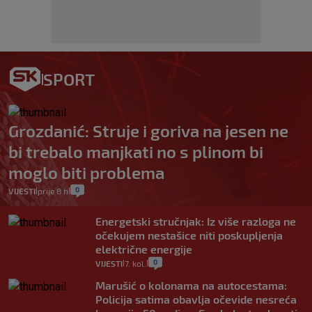
SPORT
Grozdanić: Struje i goriva na jesen ne
bi trebalo manjkati no s plinom bi
moglo biti problema
0
VIJESTI
prije 8 h
|
|
Energetski stručnjak: Iz više razloga ne
očekujem nestašice niti poskupljenja
električne energije
0
VIJESTI
7. kol.
|
|
Marušić o kolonama na autocestama:
Policija satima obavlja očevide nesreća