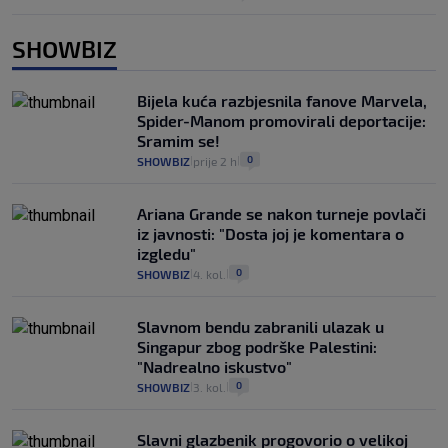
SHOWBIZ
Bijela kuća razbjesnila fanove Marvela,
Spider-Manom promovirali deportacije:
Sramim se!
0
SHOWBIZ
prije 2 h
|
|
Ariana Grande se nakon turneje povlači
iz javnosti: "Dosta joj je komentara o
izgledu"
0
SHOWBIZ
4. kol.
|
|
Slavnom bendu zabranili ulazak u
Singapur zbog podrške Palestini:
"Nadrealno iskustvo"
0
SHOWBIZ
3. kol.
|
|
Slavni glazbenik progovorio o velikoj