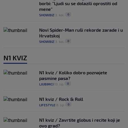
borbi: "Ljudi su se dolazili oprostiti od
mene"
0
SHOWBIZ
3. kol.
|
|
Novi Spider-Man ruši rekorde zarade i u
Hrvatskoj
0
SHOWBIZ
3. kol.
|
|
N1 KVIZ
N1 kviz / Koliko dobro poznajete
pasmine pasa?
0
LJUBIMCI
13. lip.
|
|
N1 kviz / Rock & Roll
0
LIFESTYLE
8. lip.
|
|
N1 kviz / Zavrtite globus i recite koji je
ovo grad?