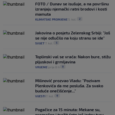
FOTO / Dunav se isušuje, a na površinu
izranjaju njemački ratni brodovi i kosti
mamuta
2
KLIMATSKE PROMJENE
5. kol.
|
|
Jakovina o posjetu Zelenskog Srbiji: "Još
se nije odlučilo na koju stranu se ide"
5
SVIJET
7. kol.
|
|
Toplinski val se vraća: Nakon bure, stižu
pljuskovi i grmljavina
0
VRIJEME
prije 8 h
|
|
Milinović prozvao Vladu: "Pozivam
Plenkovića da me posluša. Za svako
buduće onečišćenje..."
9
VIJESTI
7. kol.
|
|
Pogačice za 15 minuta: Mekane su,
prozračne i tražit ćete još jednu turu