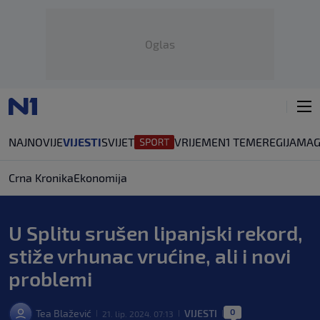
Oglas
NAJNOVIJE
VIJESTI
SVIJET
VRIJEME
N1 TEME
REGIJA
MAG
Crna Kronika
Ekonomija
U Splitu srušen lipanjski rekord,
stiže vrhunac vrućine, ali i novi
problemi
0
Tea Blažević
VIJESTI
21. lip. 2024. 07:13
|
|
|