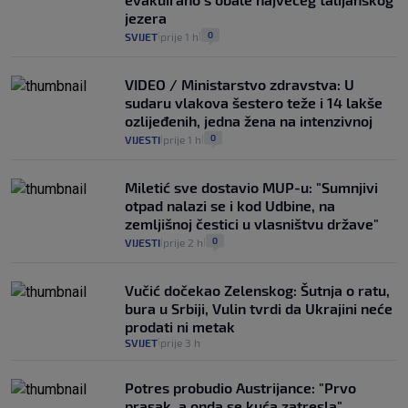
jezera
0
SVIJET
prije 1 h
|
|
VIDEO / Ministarstvo zdravstva: U
sudaru vlakova šestero teže i 14 lakše
ozlijeđenih, jedna žena na intenzivnoj
0
VIJESTI
prije 1 h
|
|
Miletić sve dostavio MUP-u: "Sumnjivi
otpad nalazi se i kod Udbine, na
zemljišnoj čestici u vlasništvu države"
0
VIJESTI
prije 2 h
|
|
Vučić dočekao Zelenskog: Šutnja o ratu,
bura u Srbiji, Vulin tvrdi da Ukrajini neće
prodati ni metak
SVIJET
prije 3 h
|
Potres probudio Austrijance: "Prvo
prasak, a onda se kuća zatresla"