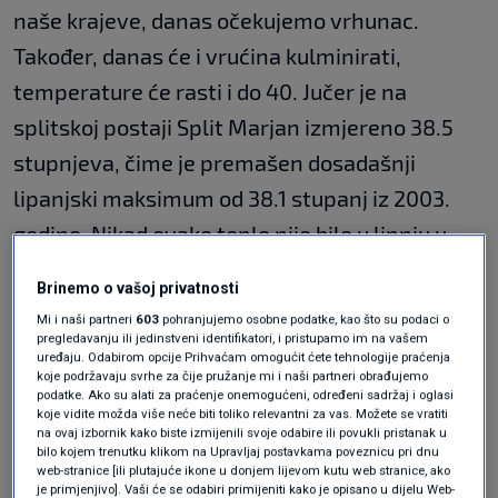
naše krajeve, danas očekujemo vrhunac.
Također, danas će i vrućina kulminirati,
temperature će rasti i do 40. Jučer je na
splitskoj postaji Split Marjan izmjereno 38.5
stupnjeva, čime je premašen dosadašnji
lipanjski maksimum od 38.1 stupanj iz 2003.
godine. Nikad ovako toplo nije bilo u lipnju u
Splitu u više od 70 godina. Rekordne će i
Brinemo o vašoj privatnosti
tijekom petka biti temperature. Prema večeri
Mi i naši partneri
603
pohranjujemo osobne podatke, kao što su podaci o
očekujemo porast naoblake sa zapada stoga
pregledavanju ili jedinstveni identifikatori, i pristupamo im na vašem
uređaju. Odabirom opcije Prihvaćam omogućit ćete tehnologije praćenja
može biti
pljuskova i grmljavine
lokalno,
koje podržavaju svrhe za čije pružanje mi i naši partneri obrađujemo
podatke. Ako su alati za praćenje onemogućeni, određeni sadržaj i oglasi
većinom u unutrašnjosti.
koje vidite možda više neće biti toliko relevantni za vas. Možete se vratiti
na ovaj izbornik kako biste izmijenili svoje odabire ili povukli pristanak u
bilo kojem trenutku klikom na Upravljaj postavkama poveznicu pri dnu
web-stranice [ili plutajuće ikone u donjem lijevom kutu web stranice, ako
Subota će isto biti nestabilna, lokalno u
je primjenjivo]. Vaši će se odabiri primijeniti kako je opisano u dijelu Web-