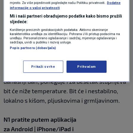
mjesto. Za više pojedinosti pogledajte našu Politiku privatnosti.
Dodatne
unutrašnjosti poslijepodne i navečer može biti
informacije o vašoj privatnosti
izraženijih pljuskova praćenih grmljavinom.
Mi i naši partneri obrađujemo podatke kako bismo pružili
sljedeće:
Lokalno je moguće nevrijeme. Upadanjem
Korištenje preciznih geolokacijskih podataka. Aktivno skeniranje
hladnijeg zraka vjetrom sjevernog smjera,
karakteristika uređaja za identifikaciju. Pohrana i/ili pristup podacima na
uređaju. Personalizirano oglašavanje i sadržaj, mjerenje oglašavanja i
temperature će se sniziti.
sadržaja, uvidi u publiku i razvoj usluga.
Popis partnera (dobavljača)
U nedjelju će tako u unutrašnjosti biti osjetno
Prikaži svrhe
Prihvaćam
svježije recimo u odnosu na jučerašnji i
današnji dan, ponegdje i za desetak stupnjeva
bit će niže temperature. Bit će i nestabilno,
lokalno s kišom, pljuskovima i grmljavinom.
N1 pratite putem aplikacija
za
Android
|
iPhone/iPad
i