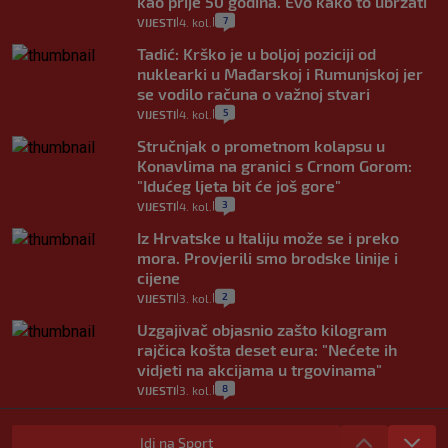
kao prije 50 godina. Evo kako to ubrzati
7
VIJESTI
4. kol.
|
|
Tadić: Krško je u boljoj poziciji od
nuklearki u Mađarskoj i Rumunjskoj jer
se vodilo računa o važnoj stvari
5
VIJESTI
4. kol.
|
|
Stručnjak o prometnom kolapsu u
Konavlima na granici s Crnom Gorom:
"Idućeg ljeta bit će još gore"
3
VIJESTI
4. kol.
|
|
Iz Hrvatske u Italiju može se i preko
mora. Provjerili smo brodske linije i
cijene
2
VIJESTI
3. kol.
|
|
Uzgajivač objasnio zašto kilogram
rajčica košta deset eura: "Nećete ih
vidjeti na akcijama u trgovinama"
8
VIJESTI
3. kol.
|
|
Selidba je jedno od stresnijih iskustava.
Evo aktualnih cijena i nekoliko savjeta
Idi na Sport