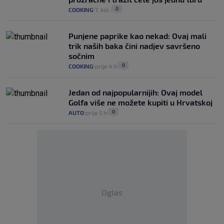
0
COOKING
7. kol.
|
|
Punjene paprike kao nekad: Ovaj mali
trik naših baka čini nadjev savršeno
sočnim
0
COOKING
prije 4 h
|
|
Jedan od najpopularnijih: Ovaj model
Golfa više ne možete kupiti u Hrvatskoj
0
AUTO
prije 5 h
|
|
Oglas