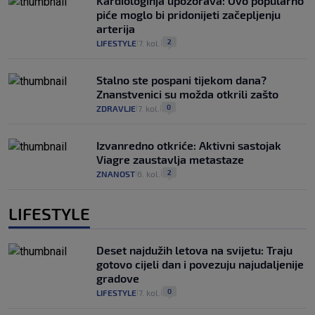
Kardiologinja upozorava: Ovo popularno
piće moglo bi pridonijeti začepljenju
arterija
2
LIFESTYLE
7. kol.
|
|
Stalno ste pospani tijekom dana?
Znanstvenici su možda otkrili zašto
0
ZDRAVLJE
7. kol.
|
|
Izvanredno otkriće: Aktivni sastojak
Viagre zaustavlja metastaze
2
ZNANOST
6. kol.
|
|
LIFESTYLE
Deset najdužih letova na svijetu: Traju
gotovo cijeli dan i povezuju najudaljenije
gradove
0
LIFESTYLE
7. kol.
|
|