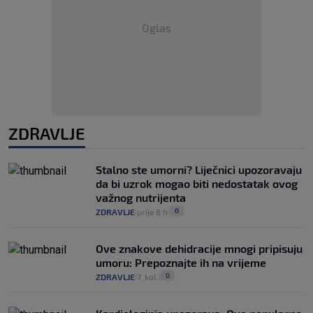
Oglas
ZDRAVLJE
Stalno ste umorni? Liječnici upozoravaju
da bi uzrok mogao biti nedostatak ovog
važnog nutrijenta
0
ZDRAVLJE
prije 8 h
|
|
Ove znakove dehidracije mnogi pripisuju
umoru: Prepoznajte ih na vrijeme
0
ZDRAVLJE
7. kol.
|
|