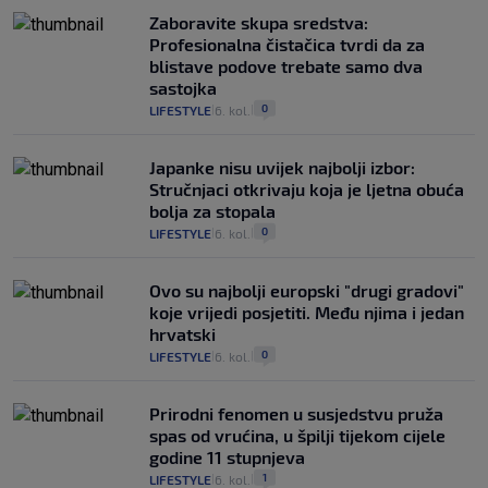
Zaboravite skupa sredstva:
Profesionalna čistačica tvrdi da za
blistave podove trebate samo dva
sastojka
0
LIFESTYLE
6. kol.
|
|
Japanke nisu uvijek najbolji izbor:
Stručnjaci otkrivaju koja je ljetna obuća
bolja za stopala
0
LIFESTYLE
6. kol.
|
|
Ovo su najbolji europski "drugi gradovi"
koje vrijedi posjetiti. Među njima i jedan
hrvatski
0
LIFESTYLE
6. kol.
|
|
Prirodni fenomen u susjedstvu pruža
spas od vrućina, u špilji tijekom cijele
godine 11 stupnjeva
1
LIFESTYLE
6. kol.
|
|