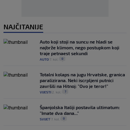
NAJČITANIJE
Auto koji stoji na suncu ne hladi se
najbrže klimom, nego postupkom koji
traje petnaest sekundi
0
AUTO
7. kol.
|
|
Totalni kolaps na jugu Hrvatske, granica
paralizirana. Neki iscrpljeni putnici
završili na Hitnoj: "Ovo je teror!"
7
VIJESTI
2. kol.
|
|
Španjolska Italiji postavila ultimatum:
"Imate dva dana..."
0
SVIJET
7. kol.
|
|