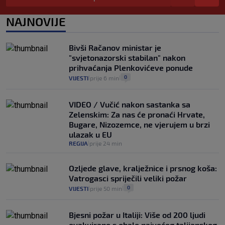
da prođe što lakše i jeftinije
0
VIJESTI
2. kol.
NAJNOVIJE
|
|
Izračunali smo koliko košta putovanje
automobilom na Hvar iz Zagreba, a
Bivši Račanov ministar je
koliko iz Osijeka
"svjetonazorski stabilan" nakon
14
VIJESTI
2. kol.
|
|
prihvaćanja Plenkovićeve ponude
0
VIJESTI
prije 6 min
|
|
VIDEO / Vučić nakon sastanka sa
Zelenskim: Za nas će pronaći Hrvate,
Bugare, Nizozemce, ne vjerujem u brzi
ulazak u EU
REGIJA
prije 24 min
|
Ozljede glave, kralježnice i prsnog koša:
Vatrogasci spriječili veliki požar
0
VIJESTI
prije 50 min
|
|
Bjesni požar u Italiji: Više od 200 ljudi
evakuirano s obale najvećeg talijanskog