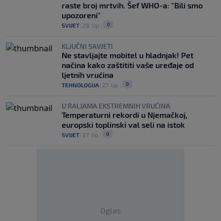
raste broj mrtvih. Šef WHO-a: "Bili smo
upozoreni"
0
SVIJET
|
28. lip.
|
KLJUČNI SAVJETI
Ne stavljajte mobitel u hladnjak! Pet
načina kako zaštititi vaše uređaje od
ljetnih vrućina
0
TEHNOLOGIJA
|
27. lip.
|
U RALJAMA EKSTREMNIH VRUĆINA
Temperaturni rekordi u Njemačkoj,
europski toplinski val seli na istok
0
SVIJET
|
27. lip.
|
Oglas