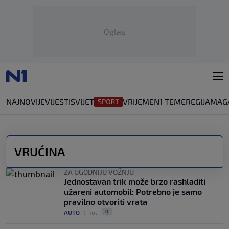
Oglas
NAJNOVIJE
VIJESTI
SVIJET
VRIJEME
N1 TEME
REGIJA
MAG
VRUĆINA
ZA UGODNIJU VOŽNJU
Jednostavan trik može brzo rashladiti
užareni automobil: Potrebno je samo
pravilno otvoriti vrata
0
AUTO
|
1. kol.
|