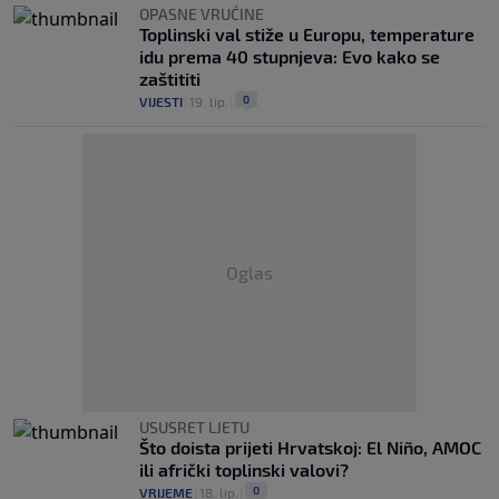
OPASNE VRUĆINE
Toplinski val stiže u Europu, temperature
idu prema 40 stupnjeva: Evo kako se
zaštititi
0
VIJESTI
|
19. lip.
|
Oglas
USUSRET LJETU
Što doista prijeti Hrvatskoj: El Niño, AMOC
ili afrički toplinski valovi?
0
VRIJEME
|
18. lip.
|