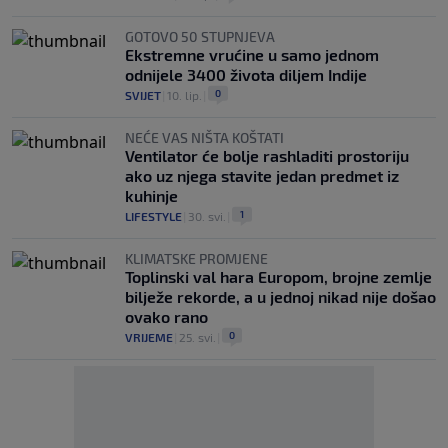
GOTOVO 50 STUPNJEVA
Ekstremne vrućine u samo jednom
odnijele 3400 života diljem Indije
0
SVIJET
|
10. lip.
|
NEĆE VAS NIŠTA KOŠTATI
Ventilator će bolje rashladiti prostoriju
ako uz njega stavite jedan predmet iz
kuhinje
1
LIFESTYLE
|
30. svi.
|
KLIMATSKE PROMJENE
Toplinski val hara Europom, brojne zemlje
bilježe rekorde, a u jednoj nikad nije došao
ovako rano
0
VRIJEME
|
25. svi.
|