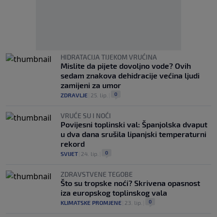
HIDRATACIJA TIJEKOM VRUĆINA
Mislite da pijete dovoljno vode? Ovih
sedam znakova dehidracije većina ljudi
zamijeni za umor
0
ZDRAVLJE
|
25. lip.
|
VRUĆE SU I NOĆI
Povijesni toplinski val: Španjolska dvaput
u dva dana srušila lipanjski temperaturni
rekord
0
SVIJET
|
24. lip.
|
ZDRAVSTVENE TEGOBE
Što su tropske noći? Skrivena opasnost
iza europskog toplinskog vala
0
KLIMATSKE PROMJENE
|
23. lip.
|