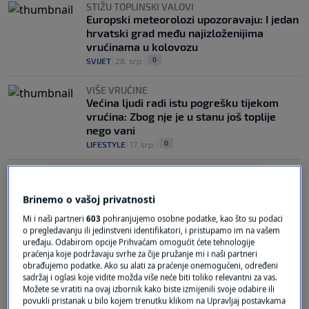
STIŽU TOPLINSKI VALOVI
Europski meteorolozi upozoravaju: I jedan
hrvatski grad među najizloženijima
vrućinama u kolovozu
0
SVIJET
|
28. srp.
|
VIŠE VRUĆINE
Većina ljudi radi istu pogrešku tijekom
vrućina: Zbog nje je u stanu još toplije
nego vani
0
LIFESTYLE
|
17. srp.
|
Brinemo o vašoj privatnosti
Mi i naši partneri
603
pohranjujemo osobne podatke, kao što su podaci
o pregledavanju ili jedinstveni identifikatori, i pristupamo im na vašem
uređaju. Odabirom opcije Prihvaćam omogućit ćete tehnologije
Oglas
praćenja koje podržavaju svrhe za čije pružanje mi i naši partneri
obrađujemo podatke. Ako su alati za praćenje onemogućeni, određeni
sadržaj i oglasi koje vidite možda više neće biti toliko relevantni za vas.
Možete se vratiti na ovaj izbornik kako biste izmijenili svoje odabire ili
povukli pristanak u bilo kojem trenutku klikom na Upravljaj postavkama