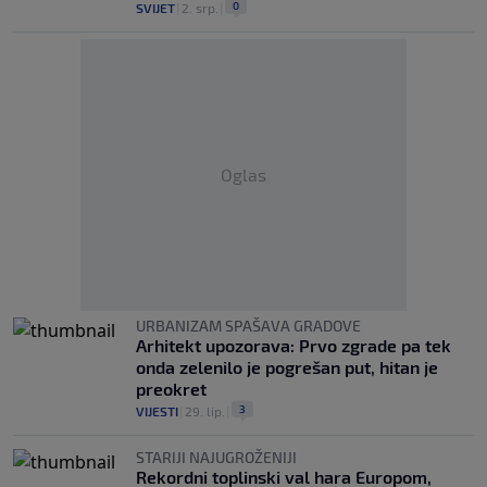
0
SVIJET
|
2. srp.
|
Oglas
URBANIZAM SPAŠAVA GRADOVE
Arhitekt upozorava: Prvo zgrade pa tek
onda zelenilo je pogrešan put, hitan je
preokret
3
VIJESTI
|
29. lip.
|
STARIJI NAJUGROŽENIJI
Rekordni toplinski val hara Europom,