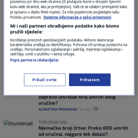
poveznicu pri dnu web-stranice [ili plutajuće ikone u donjem lijevom
kutu web stranice, ako je primjenjivo]. Vaši će se odabiri primijeniti kako
je opisano u dijelu Web-mjesto. Za više pojedinosti pogledajte našu
KLIMATSKE PROMJENE
Politiku privatnosti.
Dodatne informacije o vašoj privatnosti
Kako se živi u gradu u kojem temperature
Mi i naši partneri obrađujemo podatke kako bismo
prelaze 48 stupnjeva? "Svake godine sve
pružili sljedeće:
je gore"
Korištenje preciznih geolokacijskih podataka. Aktivno skeniranje
0
SVIJET
|
16. srp.
|
karakteristika uređaja za identifikaciju. Pohrana i/ili pristup podacima na
uređaju. Personalizirano oglašavanje i sadržaj, mjerenje oglašavanja i
TIJEKOM LIPNJA
sadržaja, uvidi u publiku i razvoj usluga.
Toplinski val u Europi odnio najmanje
Popis partnera (dobavljača)
12.000 života. WHO: Ljeto nije gotovo
0
SVIJET
|
16. srp.
|
Prikaži svrhe
Prihvaćam
"VIŠAK SMRTNOSTI"
Sezona toplinskih valova: Kako se
zapravo utvrđuje broj umrlih zbog
vrućine?
0
KLIMATSKE PROMJENE
|
16. srp.
|
TOPLINSKI VAL
Njemačka broji žrtve: Preko 800 umrlih
od vrućina, najgore tek dolazi?