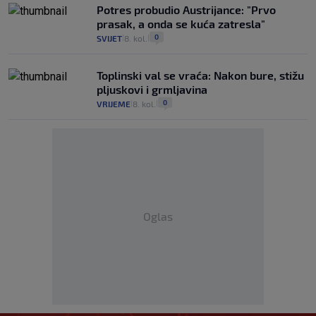
Potres probudio Austrijance: "Prvo
prasak, a onda se kuća zatresla"
0
SVIJET
8. kol.
|
|
Toplinski val se vraća: Nakon bure, stižu
pljuskovi i grmljavina
0
VRIJEME
8. kol.
|
|
Oglas