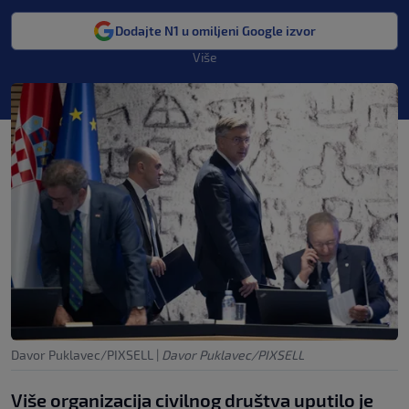
Dodajte N1 u omiljeni Google izvor
Više
Davor Puklavec/PIXSELL
|
Davor Puklavec/PIXSELL
Više organizacija civilnog društva uputilo je