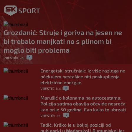
SPORT
Grozdanić: Struje i goriva na jesen ne
bi trebalo manjkati no s plinom bi
moglo biti problema
0
VIJESTI
8. kol.
|
|
Energetski stručnjak: Iz više razloga ne
očekujem nestašice niti poskupljenja
električne energije
0
VIJESTI
7. kol.
|
|
Marušić o kolonama na autocestama:
Policija satima obavlja očevide nesreća
kao prije 50 godina. Evo kako to ubrzati
7
VIJESTI
4. kol.
|
|
Tadić: Krško je u boljoj poziciji od
nuklearki u Mađarskoj i Rumunjskoj jer