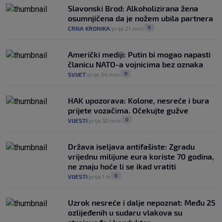
automobilom na Hvar iz Zagreba, a
Slavonski Brod: Alkoholizirana žena
koliko iz Osijeka
osumnjičena da je nožem ubila partnera
14
VIJESTI
2. kol.
|
|
0
CRNA KRONIKA
prije 21 min
|
|
Američki mediji: Putin bi mogao napasti
članicu NATO-a vojnicima bez oznaka
0
SVIJET
prije 34 min
|
|
HAK upozorava: Kolone, nesreće i bura
prijete vozačima. Očekujte gužve
0
VIJESTI
prije 50 min
|
|
Država iseljava antifašiste: Zgradu
vrijednu milijune eura koriste 70 godina,
ne znaju hoće li se ikad vratiti
0
VIJESTI
prije 1 h
|
|
Uzrok nesreće i dalje nepoznat: Među 25
ozlijeđenih u sudaru vlakova su