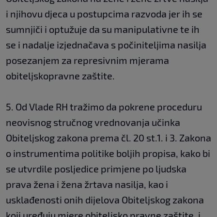
i njihovu djeca u postupcima razvoda jer ih se
sumnjiči i optužuje da su manipulativne te ih
se i nadalje izjednačava s počiniteljima nasilja
posezanjem za represivnim mjerama
obiteljskopravne zaštite.
5. Od Vlade RH tražimo da pokrene proceduru
neovisnog stručnog vrednovanja učinka
Obiteljskog zakona prema čl. 20 st.1. i 3. Zakona
o instrumentima politike boljih propisa, kako bi
se utvrdile posljedice primjene po ljudska
prava žena i žena žrtava nasilja, kao i
usklađenosti onih dijelova Obiteljskog zakona
koji uređuju mjere obiteljsko pravne zaštite, i