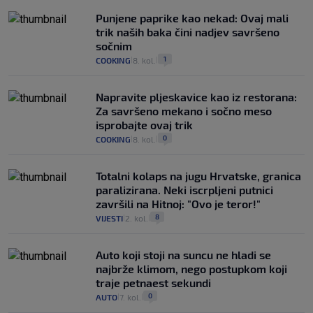
Punjene paprike kao nekad: Ovaj mali
trik naših baka čini nadjev savršeno
sočnim
1
COOKING
8. kol.
|
|
Napravite pljeskavice kao iz restorana:
Za savršeno mekano i sočno meso
isprobajte ovaj trik
0
COOKING
8. kol.
|
|
Totalni kolaps na jugu Hrvatske, granica
paralizirana. Neki iscrpljeni putnici
završili na Hitnoj: "Ovo je teror!"
8
VIJESTI
2. kol.
|
|
Auto koji stoji na suncu ne hladi se
najbrže klimom, nego postupkom koji
traje petnaest sekundi
0
AUTO
7. kol.
|
|