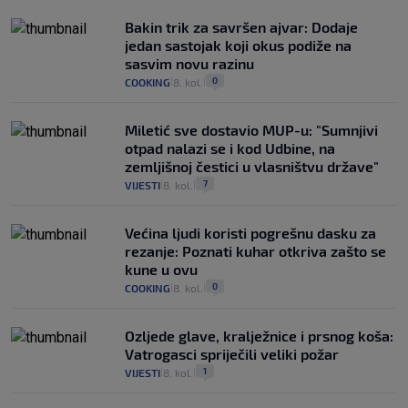
Bakin trik za savršen ajvar: Dodaje
jedan sastojak koji okus podiže na
sasvim novu razinu
0
COOKING
8. kol.
|
|
Miletić sve dostavio MUP-u: "Sumnjivi
otpad nalazi se i kod Udbine, na
zemljišnoj čestici u vlasništvu države"
7
VIJESTI
8. kol.
|
|
Većina ljudi koristi pogrešnu dasku za
rezanje: Poznati kuhar otkriva zašto se
kune u ovu
0
COOKING
8. kol.
|
|
Ozljede glave, kralježnice i prsnog koša:
Vatrogasci spriječili veliki požar
1
VIJESTI
8. kol.
|
|