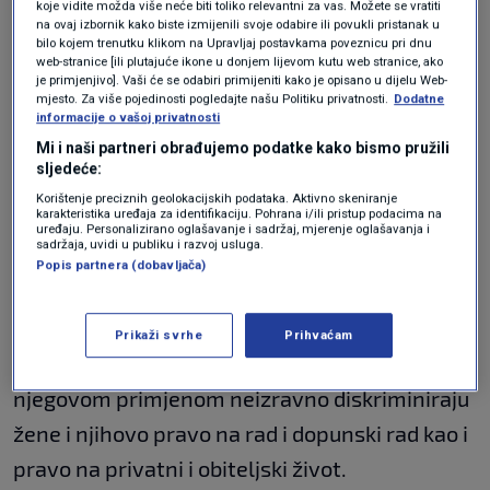
koje vidite možda više neće biti toliko relevantni za vas. Možete se vratiti
na ovaj izbornik kako biste izmijenili svoje odabire ili povukli pristanak u
bilo kojem trenutku klikom na Upravljaj postavkama poveznicu pri dnu
web-stranice [ili plutajuće ikone u donjem lijevom kutu web stranice, ako
Od institucija države zahtijevamo:
je primjenjivo]. Vaši će se odabiri primijeniti kako je opisano u dijelu Web-
mjesto. Za više pojedinosti pogledajte našu Politiku privatnosti.
Dodatne
informacije o vašoj privatnosti
Mi i naši partneri obrađujemo podatke kako bismo pružili
1. Da sukladno čl. 36 Zakona o sustavu državne
sljedeće:
uprave odmah objavite obvezujući Naputak o
Korištenje preciznih geolokacijskih podataka. Aktivno skeniranje
karakteristika uređaja za identifikaciju. Pohrana i/ili pristup podacima na
primjeni odredbe čl. 25. st. 10. Zakona o
uređaju. Personalizirano oglašavanje i sadržaj, mjerenje oglašavanja i
sadržaja, uvidi u publiku i razvoj usluga.
predškolskom odgoju i obrazovanju kojim se
Popis partnera (dobavljača)
jasno obrazlaže i propisuje zabrana primjene
ovog stavka na žene s maloljetnom djecom i
Prikaži svrhe
Prihvaćam
žene žrtve nasilja s maloljetnom djecom jer se
njegovom primjenom neizravno diskriminiraju
žene i njihovo pravo na rad i dopunski rad kao i
pravo na privatni i obiteljski život.