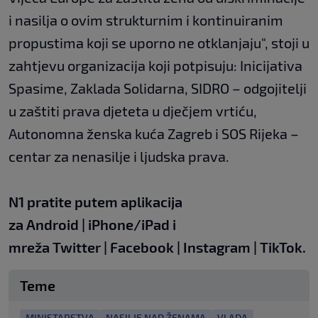
i nasilja o ovim strukturnim i kontinuiranim
propustima koji se uporno ne otklanjaju", stoji u
zahtjevu organizacija koji potpisuju: Inicijativa
Spasime, Zaklada Solidarna, SIDRO – odgojitelji
u zaštiti prava djeteta u dječjem vrtiću,
Autonomna ženska kuća Zagreb i SOS Rijeka –
centar za nenasilje i ljudska prava.
N1 pratite putem aplikacija
za
Android
|
iPhone/iPad
i
mreža
Twitter
|
Facebook
|
Instagram
|
TikTok
.
Teme
MINISTARSTVA
NASILJE NAD ŽENAMA
VLADA