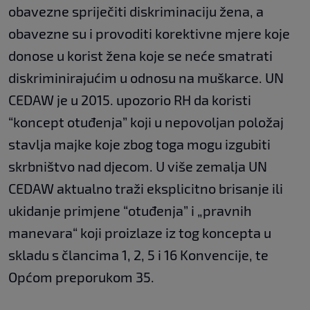
obavezne spriječiti diskriminaciju žena, a
obavezne su i provoditi korektivne mjere koje
donose u korist žena koje se neće smatrati
diskriminirajućim u odnosu na muškarce. UN
CEDAW je u 2015. upozorio RH da koristi
“koncept otuđenja” koji u nepovoljan položaj
stavlja majke koje zbog toga mogu izgubiti
skrbništvo nad djecom. U više zemalja UN
CEDAW aktualno traži eksplicitno brisanje ili
ukidanje primjene “otuđenja” i „pravnih
manevara“ koji proizlaze iz tog koncepta u
skladu s člancima 1, 2, 5 i 16 Konvencije, te
Općom preporukom 35.