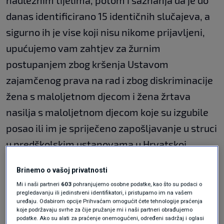
nadležnim tijelima, potom i saznanja da je do
danas identificirano 15 identičnih slučajeva, a
sigurno ih je vise koji nisu nikome prijavljeni,
upućujemo vam zahtjev za žurnim
postupanjem zbog kršenja Ustavom
zajamčenog prava na rad i zbog diskriminacije
žena s maloljetnom djecom i žena žrtava
nasilja s maloljetnom djecom koje su izgubile
posao ili im je spriječeno zapošljavanje u struci
u predškolskim ustanovama u Hrvatskoj
temeljem čl.25. st.10 Zakona o predškolskom
Brinemo o vašoj privatnosti
odgoju i obrazovanju i Obiteljskog zakona čl
Mi i naši partneri
603
pohranjujemo osobne podatke, kao što su podaci o
134.
pregledavanju ili jedinstveni identifikatori, i pristupamo im na vašem
uređaju. Odabirom opcije Prihvaćam omogućit ćete tehnologije praćenja
koje podržavaju svrhe za čije pružanje mi i naši partneri obrađujemo
Pet zahtjeva
podatke. Ako su alati za praćenje onemogućeni, određeni sadržaj i oglasi