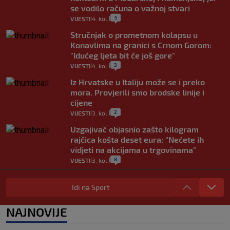
se vodilo računa o važnoj stvari
5
VIJESTI
4. kol.
|
|
Stručnjak o prometnom kolapsu u
Konavlima na granici s Crnom Gorom:
"Idućeg ljeta bit će još gore"
3
VIJESTI
4. kol.
|
|
Iz Hrvatske u Italiju može se i preko
mora. Provjerili smo brodske linije i
cijene
2
VIJESTI
3. kol.
|
|
Uzgajivač objasnio zašto kilogram
rajčica košta deset eura: "Nećete ih
vidjeti na akcijama u trgovinama"
8
VIJESTI
3. kol.
|
|
Selidba je jedno od stresnijih iskustava.
Evo aktualnih cijena i nekoliko savjeta
Idi na Sport
da prođe što lakše i jeftinije
0
VIJESTI
2. kol.
NAJNOVIJE
|
|
Izračunali smo koliko košta putovanje