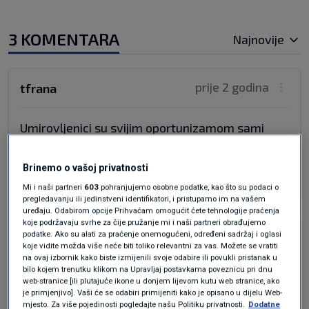
3 KOMENTARA
Najnovije
prije 2 godina
tfrana
Umirovljenici su svijim oportunizamom sami
doprinijeli svojoj situaciji...
Odgovor
Brinemo o vašoj privatnosti
Mi i naši partneri
603
pohranjujemo osobne podatke, kao što su podaci o
pregledavanju ili jedinstveni identifikatori, i pristupamo im na vašem
uređaju. Odabirom opcije Prihvaćam omogućit ćete tehnologije praćenja
koje podržavaju svrhe za čije pružanje mi i naši partneri obrađujemo
prije 2 godina
zorica jerković
podatke. Ako su alati za praćenje onemogućeni, određeni sadržaj i oglasi
koje vidite možda više neće biti toliko relevantni za vas. Možete se vratiti
na ovaj izbornik kako biste izmijenili svoje odabire ili povukli pristanak u
bilo kojem trenutku klikom na Upravljaj postavkama poveznicu pri dnu
svi znamo "da je bolje biti pijan nego star",
web-stranice [ili plutajuće ikone u donjem lijevom kutu web stranice, ako
međutim umirovljenici su u teškom polažaju
je primjenjivo]. Vaši će se odabiri primijeniti kako je opisano u dijelu Web-
samo radi Plenkijeve pljačke ONIH KOJI su
mjesto. Za više pojedinosti pogledajte našu Politiku privatnosti.
Dodatne