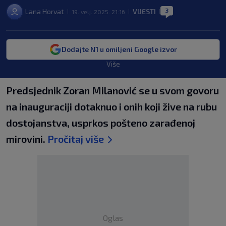
3
Lana Horvat
VIJESTI
19. velj. 2025. 21:16
|
|
|
Dodajte N1 u omiljeni Google izvor
Više
Predsjednik Zoran Milanović se u svom govoru
na inauguraciji dotaknuo i onih koji žive na rubu
dostojanstva, usprkos pošteno zarađenoj
mirovini.
Pročitaj više
Oglas