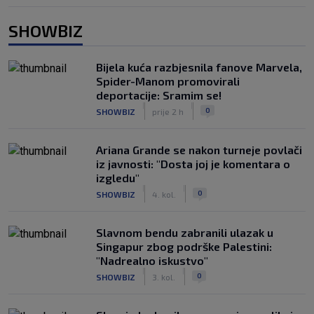
SHOWBIZ
Bijela kuća razbjesnila fanove Marvela,
Spider-Manom promovirali
deportacije: Sramim se!
|
|
0
SHOWBIZ
prije 2 h
Ariana Grande se nakon turneje povlači
iz javnosti: "Dosta joj je komentara o
izgledu"
|
|
0
SHOWBIZ
4. kol.
Slavnom bendu zabranili ulazak u
Singapur zbog podrške Palestini:
"Nadrealno iskustvo"
|
|
0
SHOWBIZ
3. kol.