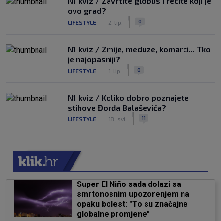
N1 kviz / Zavrtite globus i recite koji je
ovo grad?
|
|
0
LIFESTYLE
2. lip.
N1 kviz / Zmije, meduze, komarci... Tko
je najopasniji?
|
|
0
LIFESTYLE
1. lip.
N1 kviz / Koliko dobro poznajete
stihove Đorđa Balaševića?
|
|
11
LIFESTYLE
18. svi.
Super El Niño sada dolazi sa
smrtonosnim upozorenjem na
opaku bolest: "To su značajne
globalne promjene"