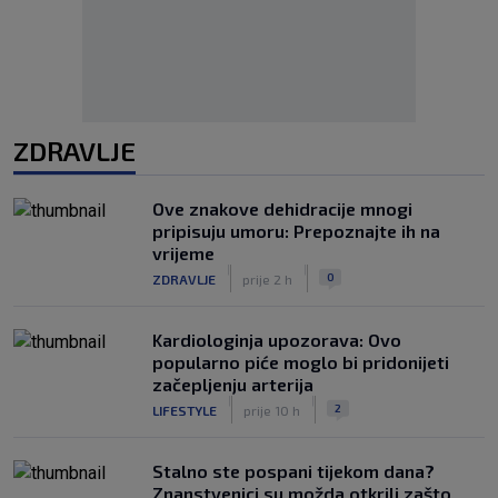
ZDRAVLJE
Ove znakove dehidracije mnogi
pripisuju umoru: Prepoznajte ih na
vrijeme
|
|
0
ZDRAVLJE
prije 2 h
Kardiologinja upozorava: Ovo
popularno piće moglo bi pridonijeti
začepljenju arterija
|
|
2
LIFESTYLE
prije 10 h
Stalno ste pospani tijekom dana?
Znanstvenici su možda otkrili zašto