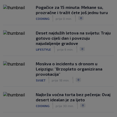
Veliko priznanje za hrvatskog
Pogačice za 15 minuta: Mekane su,
stručnjaka: Jurica Žuža novi je pomoćni
prozračne i tražit ćete još jednu turu
trener Barcelone
|
|
0
COOKING
prije 0 min.
|
SK
prije 2 h
Deset najdužih letova na svijetu: Traju
gotovo cijeli dan i povezuju
najudaljenije gradove
|
|
0
LIFESTYLE
prije 6 min.
Moskva o incidentu s dronom u
Leipzigu: "Brzopleto organizirana
provokacija"
|
|
0
SVIJET
prije 18 min.
Najbrža voćna torta bez pečenja: Ovaj
desert idealan je za ljeto
|
|
0
COOKING
prije 30 min.