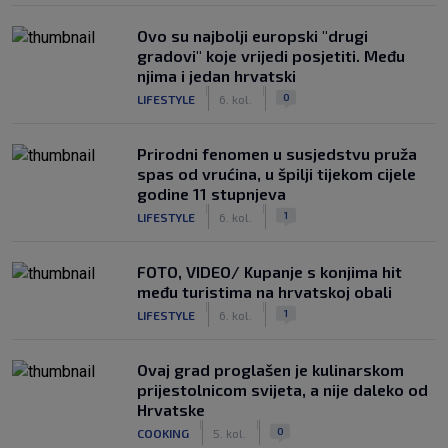
Ovo su najbolji europski "drugi
gradovi" koje vrijedi posjetiti. Među
njima i jedan hrvatski
|
|
0
LIFESTYLE
6. kol.
Prirodni fenomen u susjedstvu pruža
spas od vrućina, u špilji tijekom cijele
godine 11 stupnjeva
|
|
1
LIFESTYLE
6. kol.
FOTO, VIDEO/ Kupanje s konjima hit
među turistima na hrvatskoj obali
|
|
1
LIFESTYLE
6. kol.
Ovaj grad proglašen je kulinarskom
prijestolnicom svijeta, a nije daleko od
Hrvatske
|
|
0
COOKING
5. kol.