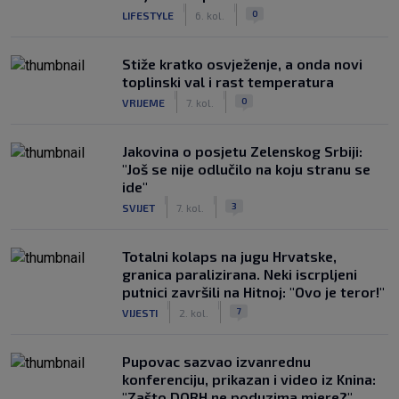
|
|
0
LIFESTYLE
6. kol.
Stiže kratko osvježenje, a onda novi
toplinski val i rast temperatura
|
|
0
VRIJEME
7. kol.
Jakovina o posjetu Zelenskog Srbiji:
"Još se nije odlučilo na koju stranu se
ide"
|
|
3
SVIJET
7. kol.
Totalni kolaps na jugu Hrvatske,
granica paralizirana. Neki iscrpljeni
putnici završili na Hitnoj: "Ovo je teror!"
|
|
7
VIJESTI
2. kol.
Pupovac sazvao izvanrednu
konferenciju, prikazan i video iz Knina:
"Zašto DORH ne poduzima mjere?"