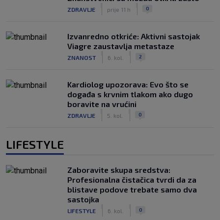
|
|
0
ZDRAVLJE
prije 11 h
Izvanredno otkriće: Aktivni sastojak
Viagre zaustavlja metastaze
|
|
2
ZNANOST
6. kol.
Kardiolog upozorava: Evo što se
događa s krvnim tlakom ako dugo
boravite na vrućini
|
|
0
ZDRAVLJE
5. kol.
LIFESTYLE
Zaboravite skupa sredstva:
Profesionalna čistačica tvrdi da za
blistave podove trebate samo dva
sastojka
|
|
0
LIFESTYLE
6. kol.