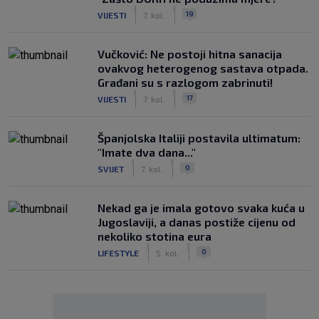
|
|
19
VIJESTI
7. kol.
Vučković: Ne postoji hitna sanacija
ovakvog heterogenog sastava otpada.
Građani su s razlogom zabrinuti!
|
|
17
VIJESTI
7. kol.
Španjolska Italiji postavila ultimatum:
"Imate dva dana..."
|
|
0
SVIJET
7. kol.
Nekad ga je imala gotovo svaka kuća u
Jugoslaviji, a danas postiže cijenu od
nekoliko stotina eura
|
|
0
LIFESTYLE
5. kol.