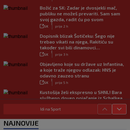
Božić za SK: Zadar je dvosjekli mač,
publiku ne možeš prevariti. Sam sam
svoj gazda, radit ću po svom
|
SK
prije 2 h
Dopisnik blizak Šotičeku: Šego nije
trebao vikati na njega, Rakitiću su
također svi bili dinamovci…
|
SK
prije 3 h
Objavljeno koje su države uz Infantina,
a koje traže njegov odlazak: HNS je
odavno zauzeo stranu
|
SK
prije 5 h
Kustošija želi ekspresno u SHNL! Bara
službeno doveo pojačanje iz Schalkea
|
SK
prije 4 h
Idi na Sport
Tomiyasu se vraća u Premier ligu,
postat će suigrač bivšeg Vatrenog
NAJNOVIJE
|
SK
prije 3 h