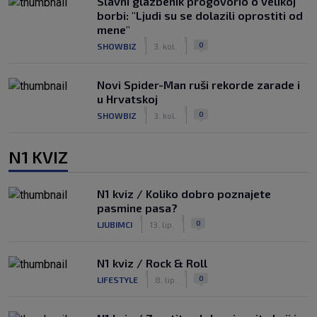
Slavni glazbenik progovorio o velikoj
borbi: "Ljudi su se dolazili oprostiti od
mene"
|
|
0
SHOWBIZ
3. kol.
Novi Spider-Man ruši rekorde zarade i
u Hrvatskoj
|
|
0
SHOWBIZ
3. kol.
N1 KVIZ
N1 kviz / Koliko dobro poznajete
pasmine pasa?
|
|
0
LJUBIMCI
13. lip.
N1 kviz / Rock & Roll
|
|
0
LIFESTYLE
8. lip.