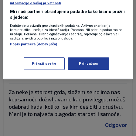
informacije o vašoj privatnosti
MIROVINE ZARADILI uplatom u mir fond ,te u
Mi i naši partneri obrađujemo podatke kako bismo pružili
masu eura za mirovine utrpao POVLAŠTENE I
sljedeće:
socijalu!Usamljenost nije problem države jer
Korištenje preciznih geolokacijskih podataka. Aktivno skeniranje
većina ima djecu koja nasljeđuju imovinu a o
karakteristika uređaja za identifikaciju. Pohrana i/ili pristup podacima na
starcima ne brinu, jer im to omogućila država!
uređaju. Personalizirano oglašavanje i sadržaj, mjerenje oglašavanja i
sadržaja, uvidi u publiku i razvoj usluga.
Popis partnera (dobavljača)
Odgovor
Prikaži svrhe
Prihvaćam
prije 2 godina
Munja
Za neke je starost grda, slažem se no ima nas
koji samoću doživljavamo kao privilegiju, možeš
odabrati kada, koliko i sa kim ćeš biti u društvu.
Meni je to najveća blagodat starosti i samoće.
Odgovor