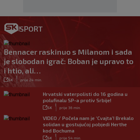
SPORT
Bennacer raskinuo s Milanom i sada
je slobodan igrač: Boban je upravo to
i htio, ali…
|
SK
prije 24 min.
Hrvatski vaterpolisti do 16 godina u
polufinalu SP-a protiv Srbije!
|
SK
prije 36 min.
VIDEO / Počela nam je ‘Cvajta’! Brekalo
solidan u gostujućoj pobjedi Herthe
kod Bochuma
|
SK
prije 54 min.