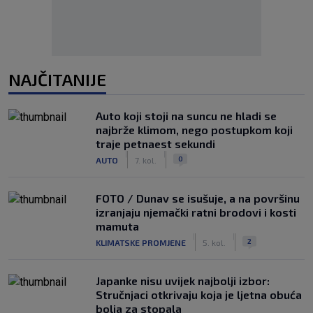
NAJČITANIJE
Auto koji stoji na suncu ne hladi se
najbrže klimom, nego postupkom koji
traje petnaest sekundi
|
|
0
AUTO
7. kol.
FOTO / Dunav se isušuje, a na površinu
izranjaju njemački ratni brodovi i kosti
mamuta
|
|
2
KLIMATSKE PROMJENE
5. kol.
Japanke nisu uvijek najbolji izbor:
Stručnjaci otkrivaju koja je ljetna obuća
bolja za stopala