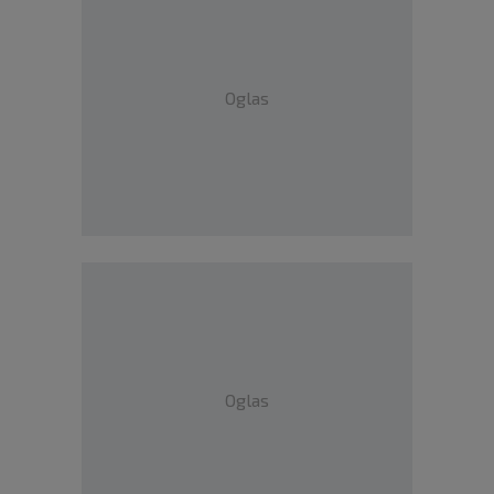
Oglas
Oglas