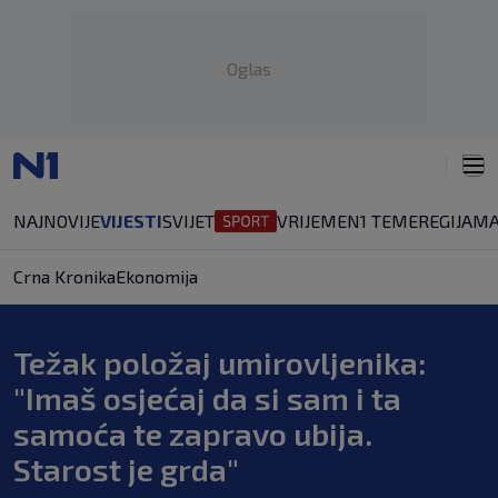
Oglas
NAJNOVIJE
VIJESTI
SVIJET
VRIJEME
N1 TEME
REGIJA
MA
Crna Kronika
Ekonomija
Težak položaj umirovljenika:
"Imaš osjećaj da si sam i ta
samoća te zapravo ubija.
Starost je grda"