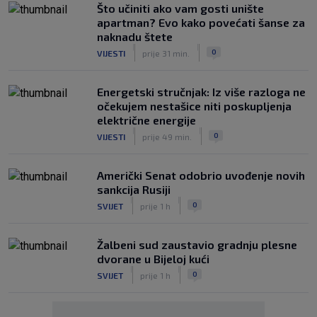
Što učiniti ako vam gosti unište
apartman? Evo kako povećati šanse za
naknadu štete
|
|
0
VIJESTI
prije 31 min.
Energetski stručnjak: Iz više razloga ne
očekujem nestašice niti poskupljenja
električne energije
|
|
0
VIJESTI
prije 49 min.
Američki Senat odobrio uvođenje novih
sankcija Rusiji
|
|
0
SVIJET
prije 1 h
Žalbeni sud zaustavio gradnju plesne
dvorane u Bijeloj kući
|
|
0
SVIJET
prije 1 h