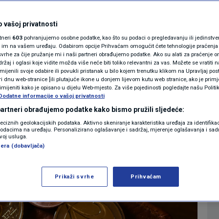
MAGAZIN
obivaju trajni
N1 KOMENTAR
 vašoj privatnosti
rtneri
603
pohranjujemo osobne podatke, kao što su podaci o pregledavanju ili jedinstveni 
a ovisi o stažu!
KOLUMNE
o im na vašem uređaju. Odabirom opcije Prihvaćam omogućit ćete tehnologije praćenja
vrhe za čije pružanje mi i naši partneri obrađujemo podatke. Ako su alati za praćenje
žaj i oglasi koje vidite možda više neće biti toliko relevantni za vas. Možete se vratiti n
N1(DIS)INFO
zmijenili svoje odabire ili povukli pristanak u bilo kojem trenutku klikom na Upravljaj p
25
JESTI
komentara
|
i dnu web-stranice [ili plutajuće ikone u donjem lijevom kutu web stranice, ako je primje
KLIMATSKE PROMJENE
rimijeniti kako je opisano u dijelu Web-mjesto. Za više pojedinosti pogledajte našu Politi
Dodatne informacije o vašoj privatnosti
FOTO
 partneri obrađujemo podatke kako bismo pružili sljedeće:
Više
reciznih geolokacijskih podataka. Aktivno skeniranje karakteristika uređaja za identifika
p podacima na uređaju. Personalizirano oglašavanje i sadržaj, mjerenje oglašavanja i sadr
VIDEO
zvoj usluga.
era (dobavljača)
Prikaži svrhe
Prihvaćam