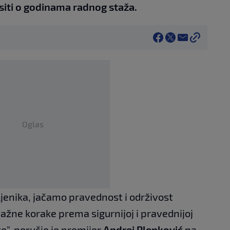
isiti o godinama radnog staža.
Oglas
enika, jačamo pravednost i održivost
ažne korake prema sigurnijoj i pravednijoj
e", poručio je premijer
Andrej Plenković
na