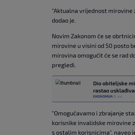
"Aktualna vrijednost mirovine z
dodao je.
Novim Zakonom će se obrtnici
mirovine u visini od 50 posto b
mirovina omogućit će se rad do
pregledi.
Dio obiteljske mi
rastao usklađiv
EKONOMIJA
8. svi.
|
"Omogućavamo i zbrajanje sta
korisnike invalidske mirovine
s ostalim korisnicima", naveo j