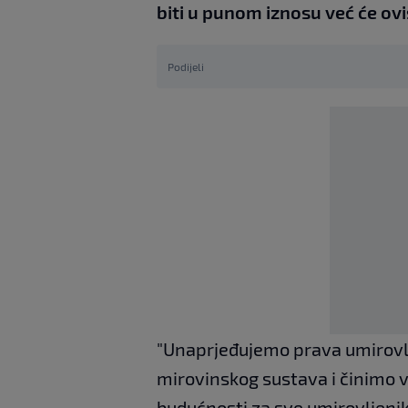
biti u punom iznosu već će ov
Podijeli
"Unaprjeđujemo prava umirovlj
mirovinskog sustava i činimo v
budućnosti za sve umirovljenik