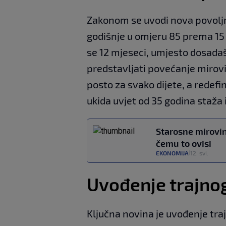
Zakonom se uvodi nova povoljn
godišnje u omjeru 85 prema 15 u
se 12 mjeseci, umjesto dosadaš
predstavljati povećanje mirovi
posto za svako dijete, a redefini
ukida uvjet od 35 godina staža 
Starosne mirovin
čemu to ovisi
EKONOMIJA
12. svi.
|
Uvođenje trajno
Ključna novina je uvođenje tr