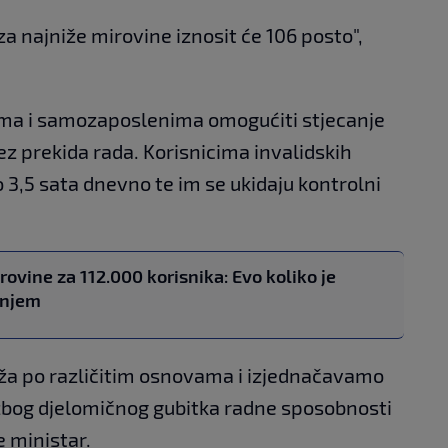
a najniže mirovine iznosit će 106 posto",
ma i samozaposlenima omogućiti stjecanje
ez prekida rada. Korisnicima invalidskih
 3,5 sata dnevno te im se ukidaju kontrolni
rovine za 112.000 korisnika: Evo koliko je
anjem
ža po različitim osnovama i izjednačavamo
 zbog djelomičnog gubitka radne sposobnosti
e ministar.