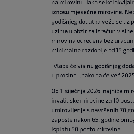
na mirovinu. Iako se kolokvija
iznosu mjesečne mirovine. Neov
godišnjeg dodatka veže se uz p
uzima u obzir za izračun visine
mirovina određena bez uračun
minimalno razdoblje od 15 god
"Vlada će visinu godišnjeg doda
u prosincu, tako da će već 2025.
Od 1. siječnja 2026. najniža mi
invalidske mirovine za 10 post
umirovljenje s navršenih 70 go
zaposle nakon 65. godine omo
isplatu 50 posto mirovine.