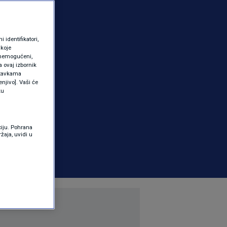
identifikatori,
 koje
 onemogućeni,
a ovaj izbornik
ostavkama
njivo]. Vaši će
ku
ciju. Pohrana
žaja, uvidi u