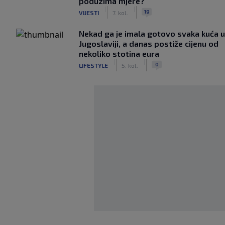
poduzima mjere?"
|
|
19
VIJESTI
7. kol.
Nekad ga je imala gotovo svaka kuća u
Jugoslaviji, a danas postiže cijenu od
nekoliko stotina eura
|
|
0
LIFESTYLE
5. kol.