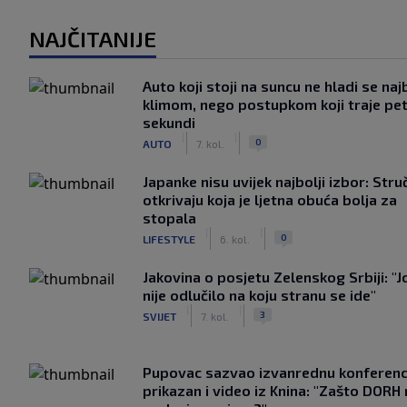
NAJČITANIJE
Auto koji stoji na suncu ne hladi se naj
klimom, nego postupkom koji traje pe
sekundi
|
|
0
AUTO
7. kol.
Japanke nisu uvijek najbolji izbor: Stru
otkrivaju koja je ljetna obuća bolja za
stopala
|
|
0
LIFESTYLE
6. kol.
Jakovina o posjetu Zelenskog Srbiji: "J
nije odlučilo na koju stranu se ide"
|
|
3
SVIJET
7. kol.
Pupovac sazvao izvanrednu konferenci
prikazan i video iz Knina: "Zašto DORH