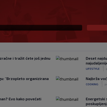
 i sada je slobodan
io, ali…
račne i tražit ćete još jednu
Deset najduž
najudaljeni
|
LIFESTYLE
u: "Brzopleto organizirana
Najbrža voć
|
COOKING
p
tman? Evo kako povećati
Energetski s
poskupljenj