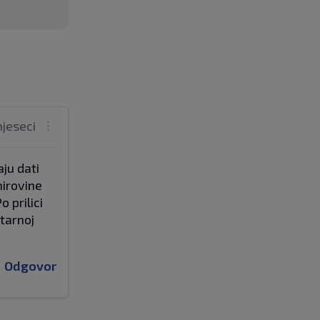
mjeseci
ju dati
mirovine
 prilici
ntarnoj
Odgovor