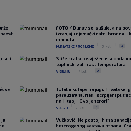
brže
FOTO / Dunav se isušuje, a na pov
tnaest
izranjaju njemački ratni brodovi i 
mamuta
|
|
2
KLIMATSKE PROMJENE
5. kol.
čnjaci
Stiže kratko osvježenje, a onda no
toplinski val i rast temperatura
|
|
0
VRIJEME
7. kol.
oš se
Totalni kolaps na jugu Hrvatske, g
paralizirana. Neki iscrpljeni putnici
na Hitnoj: "Ovo je teror!"
|
|
7
VIJESTI
2. kol.
ju,
Vučković: Ne postoji hitna sanaci
 ne
heterogenog sastava otpada. Gra