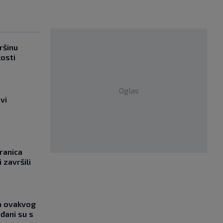
ršinu
kosti
Oglas
vi
ranica
 završili
ja ovakvog
đani su s