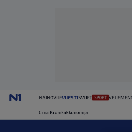
NAJNOVIJE
VIJESTI
SVIJET
VRIJEME
N
Crna Kronika
Ekonomija