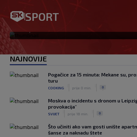
Bennacer raskinuo s Milanom
SPORT
igrač: Boban je upravo to i ht
|
SK
prije 24 min.
NAJNOVIJE
Pogačice za 15 minuta: Mekane su, proz
turu
|
|
0
COOKING
prije 0 min.
Moskva o incidentu s dronom u Leipzig
provokacija"
|
|
0
SVIJET
prije 18 min.
Što učiniti ako vam gosti unište apar
šanse za naknadu štete