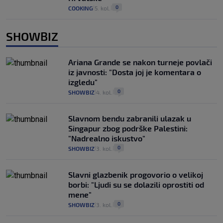
0
COOKING
5. kol.
|
|
SHOWBIZ
Ariana Grande se nakon turneje povlači
iz javnosti: "Dosta joj je komentara o
izgledu"
0
SHOWBIZ
4. kol.
|
|
Slavnom bendu zabranili ulazak u
Singapur zbog podrške Palestini:
"Nadrealno iskustvo"
0
SHOWBIZ
3. kol.
|
|
Slavni glazbenik progovorio o velikoj
borbi: "Ljudi su se dolazili oprostiti od
mene"
0
SHOWBIZ
3. kol.
|
|