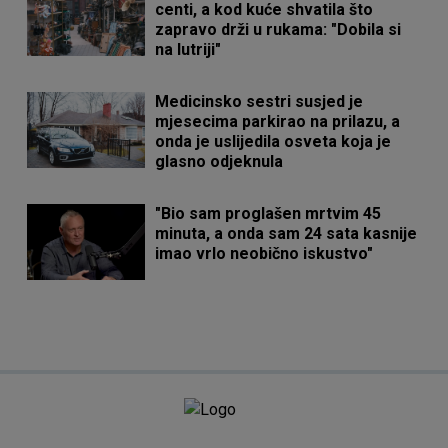
centi, a kod kuće shvatila što
zapravo drži u rukama: "Dobila si
na lutriji"
Medicinsko sestri susjed je
mjesecima parkirao na prilazu, a
onda je uslijedila osveta koja je
glasno odjeknula
"Bio sam proglašen mrtvim 45
minuta, a onda sam 24 sata kasnije
imao vrlo neobično iskustvo"