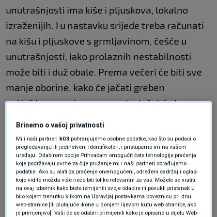
unutrašnjosti ima kiše i pljuskova, lokalno
izraženijih. I u nastavku srijede treba računati
na kišu i pljuskove s grmljavinom, češće u
unutrašnjosti, iako prolaznih nestabilnosti
može biti i duž obale. Prema večeri će biti sve
manje oborine, kako će jačati greben
anticiklone sa sjeverozapada. Jačat će bura na
moru, osobito pod Velebitom, gdje treba
Brinemo o vašoj privatnosti
računati na olujne udare, na što upozorava
Mi i naši partneri
603
pohranjujemo osobne podatke, kao što su podaci o
sustav Meteoalarm Državnog
pregledavanju ili jedinstveni identifikatori, i pristupamo im na vašem
uređaju. Odabirom opcije Prihvaćam omogućit ćete tehnologije praćenja
hidrometeorološkog zavoda.
koje podržavaju svrhe za čije pružanje mi i naši partneri obrađujemo
podatke. Ako su alati za praćenje onemogućeni, određeni sadržaj i oglasi
koje vidite možda više neće biti toliko relevantni za vas. Možete se vratiti
na ovaj izbornik kako biste izmijenili svoje odabire ili povukli pristanak u
U četvrtak kiše i pljuskova može još biti
bilo kojem trenutku klikom na Upravljaj postavkama poveznicu pri dnu
web-stranice [ili plutajuće ikone u donjem lijevom kutu web stranice, ako
uglavnom u gorju, na istoku i jugu zemlje.
je primjenjivo]. Vaši će se odabiri primijeniti kako je opisano u dijelu Web-