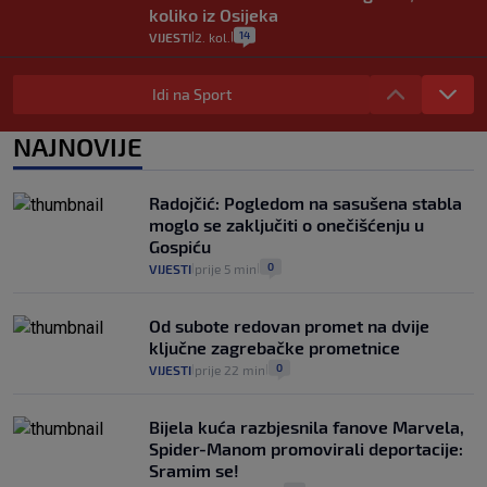
koliko iz Osijeka
14
VIJESTI
2. kol.
|
|
"Kći je otišla na more, a zaboravila
zdravstvenu iskaznicu". Kakva su prava
Idi na Sport
pacijenata izvan mjesta prebivališta?
1
VIJESTI
1. kol.
NAJNOVIJE
|
|
Kako spriječiti nasilje? "Tako da glavni
junaci naših priča budu oni koji pomažu,
Radojčić: Pogledom na sasušena stabla
a ne oni koji su pobijedili nekoga"
moglo se zaključiti o onečišćenju u
2
VIJESTI
30. srp.
|
|
Gospiću
0
VIJESTI
prije 5 min
|
|
Od subote redovan promet na dvije
ključne zagrebačke prometnice
0
VIJESTI
prije 22 min
|
|
Bijela kuća razbjesnila fanove Marvela,
Spider-Manom promovirali deportacije:
Sramim se!