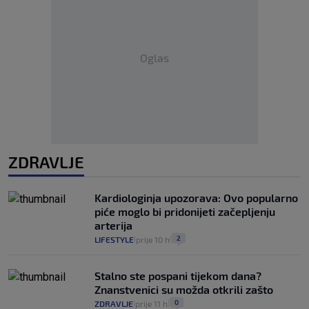
Oglas
ZDRAVLJE
Kardiologinja upozorava: Ovo popularno
piće moglo bi pridonijeti začepljenju
arterija
2
LIFESTYLE
prije 10 h
|
|
Stalno ste pospani tijekom dana?
Znanstvenici su možda otkrili zašto
0
ZDRAVLJE
prije 11 h
|
|