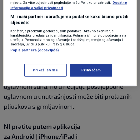
mjesto. Za više pojedinosti pogledajte našu Politiku privatnosti.
Dodatne
Drugdje će biti većinom suho.
informacije o vašoj privatnosti
Mi i naši partneri obrađujemo podatke kako bismo pružili
sljedeće:
Petak će u većini krajeva biti uglavnom suh,
Korištenje preciznih geolokacijskih podataka. Aktivno skeniranje
lokalnih nestabilnosti može biti na području
karakteristika uređaja za identifikaciju. Pohrana i/ili pristup podacima na
uređaju. Personalizirano oglašavanje i sadržaj, mjerenje oglašavanja i
sadržaja, uvidi u publiku i razvoj usluga.
Dalmacije. Ponovno malo toplije.
Popis partnera (dobavljača)
Potpune stabilizacije vremena nema ni u
Prikaži svrhe
Prihvaćam
danima vikenda. Subota će posvuda biti
uglavnom suha, no u nedjelju poslijepodne
uglavnom u unutrašnjosti može biti prolaznih
pljuskova s grmljavinom.
N1 pratite putem aplikacija
za
Android
|
iPhone/iPad
i