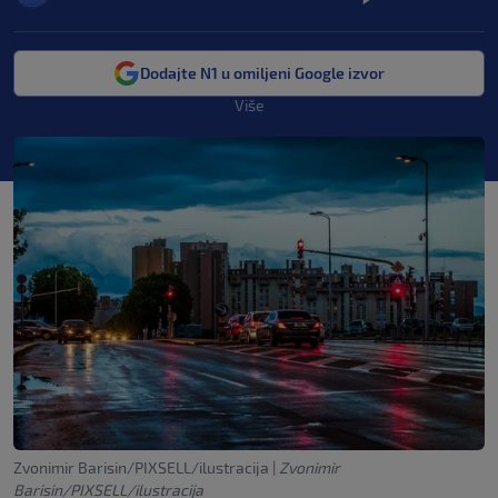
Dodajte N1 u omiljeni Google izvor
Više
Zvonimir Barisin/PIXSELL/ilustracija
|
Zvonimir
Barisin/PIXSELL/ilustracija