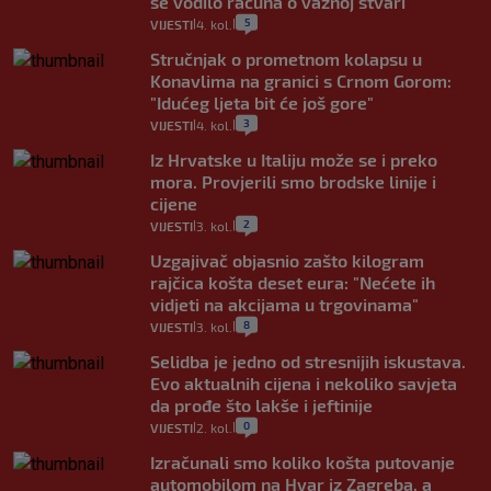
se vodilo računa o važnoj stvari
5
VIJESTI
4. kol.
|
|
Stručnjak o prometnom kolapsu u
Konavlima na granici s Crnom Gorom:
"Idućeg ljeta bit će još gore"
3
VIJESTI
4. kol.
|
|
Iz Hrvatske u Italiju može se i preko
mora. Provjerili smo brodske linije i
cijene
2
VIJESTI
3. kol.
|
|
Uzgajivač objasnio zašto kilogram
rajčica košta deset eura: "Nećete ih
vidjeti na akcijama u trgovinama"
8
VIJESTI
3. kol.
|
|
Selidba je jedno od stresnijih iskustava.
Evo aktualnih cijena i nekoliko savjeta
da prođe što lakše i jeftinije
0
VIJESTI
2. kol.
|
|
Izračunali smo koliko košta putovanje
automobilom na Hvar iz Zagreba, a