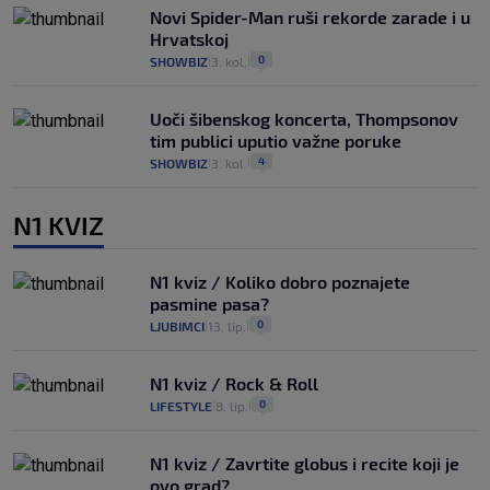
Novi Spider-Man ruši rekorde zarade i u
Hrvatskoj
0
SHOWBIZ
3. kol.
|
|
Uoči šibenskog koncerta, Thompsonov
tim publici uputio važne poruke
4
SHOWBIZ
3. kol.
|
|
N1 KVIZ
N1 kviz / Koliko dobro poznajete
pasmine pasa?
0
LJUBIMCI
13. lip.
|
|
N1 kviz / Rock & Roll
0
LIFESTYLE
8. lip.
|
|
N1 kviz / Zavrtite globus i recite koji je
ovo grad?