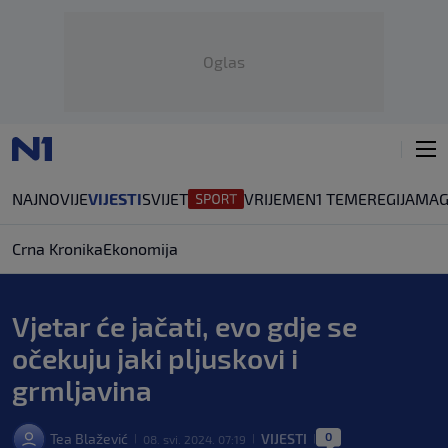
Oglas
NAJNOVIJE
VIJESTI
SVIJET
VRIJEME
N1 TEME
REGIJA
MAG
Crna Kronika
Ekonomija
Vjetar će jačati, evo gdje se
očekuju jaki pljuskovi i
grmljavina
0
Tea Blažević
VIJESTI
08. svi. 2024. 07:19
|
|
|