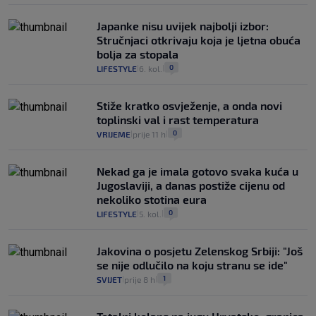
Japanke nisu uvijek najbolji izbor:
Stručnjaci otkrivaju koja je ljetna obuća
bolja za stopala
0
LIFESTYLE
6. kol.
|
|
Stiže kratko osvježenje, a onda novi
toplinski val i rast temperatura
0
VRIJEME
prije 11 h
|
|
Nekad ga je imala gotovo svaka kuća u
Jugoslaviji, a danas postiže cijenu od
nekoliko stotina eura
0
LIFESTYLE
5. kol.
|
|
Jakovina o posjetu Zelenskog Srbiji: "Još
se nije odlučilo na koju stranu se ide"
1
SVIJET
prije 8 h
|
|