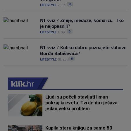
0
LIFESTYLE
2. lip.
|
|
N1 kviz / Zmije, meduze, komarci... Tko
je najopasniji?
0
LIFESTYLE
1. lip.
|
|
N1 kviz / Koliko dobro poznajete stihove
Đorđa Balaševića?
11
LIFESTYLE
18. svi.
|
|
Ljudi su počeli stavljati limun
pokraj kreveta: Tvrde da rješava
jedan veliki problem
Kupila staru knjigu za samo 50