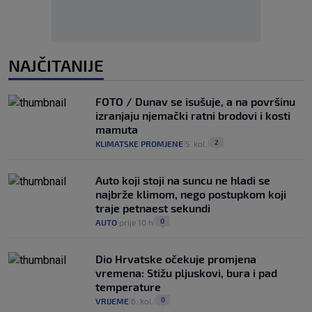
NAJČITANIJE
FOTO / Dunav se isušuje, a na površinu
izranjaju njemački ratni brodovi i kosti
mamuta
2
KLIMATSKE PROMJENE
5. kol.
|
|
Auto koji stoji na suncu ne hladi se
najbrže klimom, nego postupkom koji
traje petnaest sekundi
0
AUTO
prije 10 h
|
|
Dio Hrvatske očekuje promjena
vremena: Stižu pljuskovi, bura i pad
temperature
0
VRIJEME
6. kol.
|
|