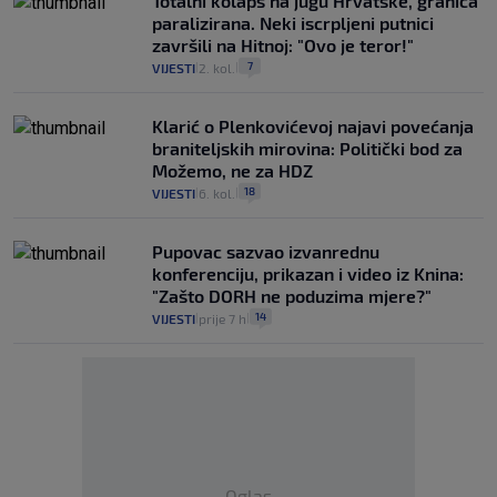
Totalni kolaps na jugu Hrvatske, granica
paralizirana. Neki iscrpljeni putnici
završili na Hitnoj: "Ovo je teror!"
7
VIJESTI
2. kol.
|
|
Klarić o Plenkovićevoj najavi povećanja
braniteljskih mirovina: Politički bod za
Možemo, ne za HDZ
18
VIJESTI
6. kol.
|
|
Pupovac sazvao izvanrednu
konferenciju, prikazan i video iz Knina:
"Zašto DORH ne poduzima mjere?"
14
VIJESTI
prije 7 h
|
|
Oglas