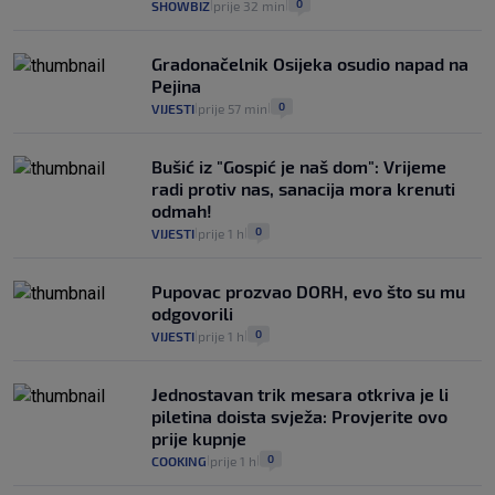
0
SHOWBIZ
prije 32 min
|
|
Gradonačelnik Osijeka osudio napad na
Pejina
0
VIJESTI
prije 57 min
|
|
Bušić iz "Gospić je naš dom": Vrijeme
radi protiv nas, sanacija mora krenuti
odmah!
0
VIJESTI
prije 1 h
|
|
Pupovac prozvao DORH, evo što su mu
odgovorili
0
VIJESTI
prije 1 h
|
|
Jednostavan trik mesara otkriva je li
piletina doista svježa: Provjerite ovo
prije kupnje
0
COOKING
prije 1 h
|
|