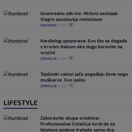
Izvanredno otkriće: Aktivni sastojak
Viagre zaustavlja metastaze
2
ZNANOST
6. kol.
|
|
Kardiolog upozorava: Evo što se događa
s krvnim tlakom ako dugo boravite na
vrućini
0
ZDRAVLJE
5. kol.
|
|
Toplinski valovi jače pogađaju žene nego
muškarce. Evo zašto
1
ZDRAVLJE
3. kol.
|
|
LIFESTYLE
Zaboravite skupa sredstva:
Profesionalna čistačica tvrdi da za
blistave podove trebate samo dva