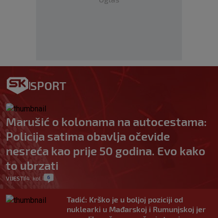
SPORT
Marušić o kolonama na autocestama:
Policija satima obavlja očevide
nesreća kao prije 50 godina. Evo kako
to ubrzati
6
VIJESTI
4. kol.
|
|
Tadić: Krško je u boljoj poziciji od
nuklearki u Mađarskoj i Rumunjskoj jer