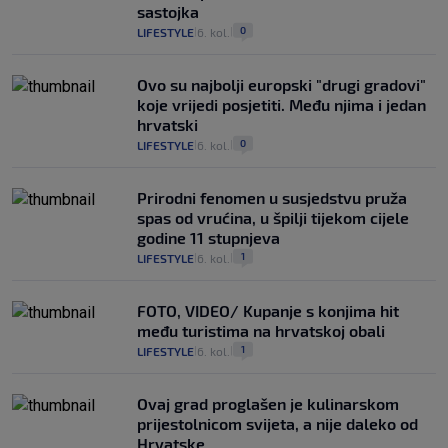
sastojka
0
LIFESTYLE
6. kol.
|
|
Ovo su najbolji europski "drugi gradovi"
koje vrijedi posjetiti. Među njima i jedan
hrvatski
0
LIFESTYLE
6. kol.
|
|
Prirodni fenomen u susjedstvu pruža
spas od vrućina, u špilji tijekom cijele
godine 11 stupnjeva
1
LIFESTYLE
6. kol.
|
|
FOTO, VIDEO/ Kupanje s konjima hit
među turistima na hrvatskoj obali
1
LIFESTYLE
6. kol.
|
|
Ovaj grad proglašen je kulinarskom
prijestolnicom svijeta, a nije daleko od
Hrvatske