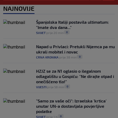
pacijenata izvan mjesta prebivališta?
1
VIJESTI
1. kol.
NAJNOVIJE
|
|
Kako spriječiti nasilje? "Tako da glavni
junaci naših priča budu oni koji pomažu,
Španjolska Italiji postavila ultimatum:
a ne oni koji su pobijedili nekoga"
"Imate dva dana..."
2
VIJESTI
30. srp.
|
|
0
SVIJET
prije 20 min
|
|
Napad u Privlaci: Pretukli Nijemca pa mu
ukrali mobitel i novac
0
CRNA KRONIKA
prije 38 min
|
|
HZJZ se za N1 oglasio o ilegalnom
odlagalištu u Gospiću: "Ne dirajte otpad i
onečišćeno tlo!"
0
VIJESTI
prije 58 min
|
|
"Samo za vaše oči“: Izraelska 'krtica'
unutar UN-a dostavljala povjerljive
podatke
0
SVIJET
prije 1 h
|
|