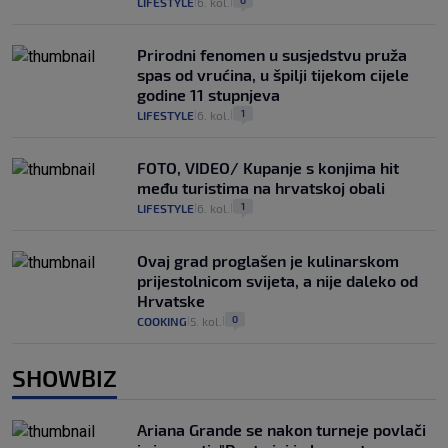
0
LIFESTYLE
6. kol.
|
|
Prirodni fenomen u susjedstvu pruža
spas od vrućina, u špilji tijekom cijele
godine 11 stupnjeva
1
LIFESTYLE
6. kol.
|
|
FOTO, VIDEO/ Kupanje s konjima hit
među turistima na hrvatskoj obali
1
LIFESTYLE
6. kol.
|
|
Ovaj grad proglašen je kulinarskom
prijestolnicom svijeta, a nije daleko od
Hrvatske
0
COOKING
5. kol.
|
|
SHOWBIZ
Ariana Grande se nakon turneje povlači