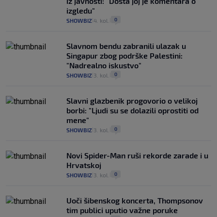
iz javnosti: "Dosta joj je komentara o
izgledu"
0
SHOWBIZ
4. kol.
|
|
Slavnom bendu zabranili ulazak u
Singapur zbog podrške Palestini:
"Nadrealno iskustvo"
0
SHOWBIZ
3. kol.
|
|
Slavni glazbenik progovorio o velikoj
borbi: "Ljudi su se dolazili oprostiti od
mene"
0
SHOWBIZ
3. kol.
|
|
Novi Spider-Man ruši rekorde zarade i u
Hrvatskoj
0
SHOWBIZ
3. kol.
|
|
Uoči šibenskog koncerta, Thompsonov
tim publici uputio važne poruke