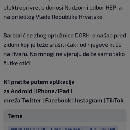
elektroprivrede donosi Nadzorni odbor HEP-a
na prijedlog Vlade Republike Hrvatske.
Barbarić se zbog optužnice DORH-a našao pred
zidom koji je teže srušiti čak i od njegove kuće
na Hvaru. No mnogi ne vjeruju da će samo tako
šutke otići.
N1 pratite putem aplikacija
za
Android
|
iPhone/iPad
i
mreža
Twitter
|
Facebook
|
Instagram
|
TikTok
Teme
ANDREJ PLENKOVIĆ
FRANE BARBARIĆ
HEP
SMJENA