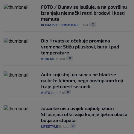
FOTO / Dunav se isušuje, a na površinu
izranjaju njemački ratni brodovi i kosti
mamuta
2
KLIMATSKE PROMJENE
5. kol.
|
|
Dio Hrvatske očekuje promjena
vremena: Stižu pljuskovi, bura i pad
temperature
0
VRIJEME
6. kol.
|
|
Auto koji stoji na suncu ne hladi se
najbrže klimom, nego postupkom koji
traje petnaest sekundi
0
AUTO
prije 7 h
|
|
Japanke nisu uvijek najbolji izbor:
Stručnjaci otkrivaju koja je ljetna obuća
bolja za stopala
0
LIFESTYLE
6. kol.
|
|