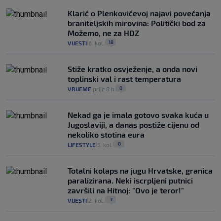
Klarić o Plenkovićevoj najavi povećanja
braniteljskih mirovina: Politički bod za
Možemo, ne za HDZ
18
VIJESTI
6. kol.
|
|
Stiže kratko osvježenje, a onda novi
toplinski val i rast temperatura
0
VRIJEME
prije 8 h
|
|
Nekad ga je imala gotovo svaka kuća u
Jugoslaviji, a danas postiže cijenu od
nekoliko stotina eura
0
LIFESTYLE
5. kol.
|
|
Totalni kolaps na jugu Hrvatske, granica
paralizirana. Neki iscrpljeni putnici
završili na Hitnoj: "Ovo je teror!"
7
VIJESTI
2. kol.
|
|