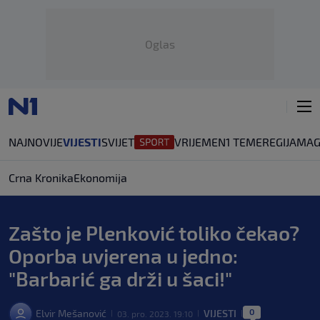
Oglas
NAJNOVIJE
VIJESTI
SVIJET
VRIJEME
N1 TEME
REGIJA
MAG
Crna Kronika
Ekonomija
Zašto je Plenković toliko čekao?
Oporba uvjerena u jedno:
"Barbarić ga drži u šaci!"
0
Elvir Mešanović
VIJESTI
03. pro. 2023. 19:10
|
|
|