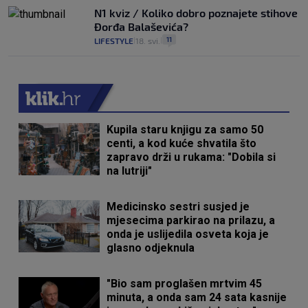
N1 kviz / Koliko dobro poznajete stihove
Đorđa Balaševića?
11
LIFESTYLE
18. svi.
|
|
Kupila staru knjigu za samo 50
centi, a kod kuće shvatila što
zapravo drži u rukama: "Dobila si
na lutriji"
Medicinsko sestri susjed je
mjesecima parkirao na prilazu, a
onda je uslijedila osveta koja je
glasno odjeknula
"Bio sam proglašen mrtvim 45
minuta, a onda sam 24 sata kasnije