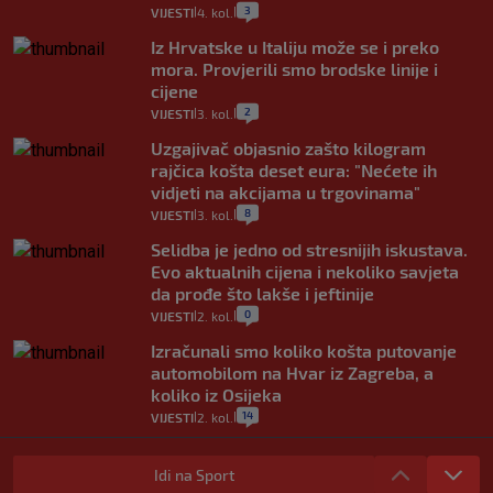
3
VIJESTI
4. kol.
|
|
Iz Hrvatske u Italiju može se i preko
mora. Provjerili smo brodske linije i
cijene
2
VIJESTI
3. kol.
|
|
Uzgajivač objasnio zašto kilogram
rajčica košta deset eura: "Nećete ih
vidjeti na akcijama u trgovinama"
8
VIJESTI
3. kol.
|
|
Selidba je jedno od stresnijih iskustava.
Evo aktualnih cijena i nekoliko savjeta
da prođe što lakše i jeftinije
0
VIJESTI
2. kol.
|
|
Izračunali smo koliko košta putovanje
automobilom na Hvar iz Zagreba, a
koliko iz Osijeka
14
VIJESTI
2. kol.
|
|
"Kći je otišla na more, a zaboravila
zdravstvenu iskaznicu". Kakva su prava
Idi na Sport