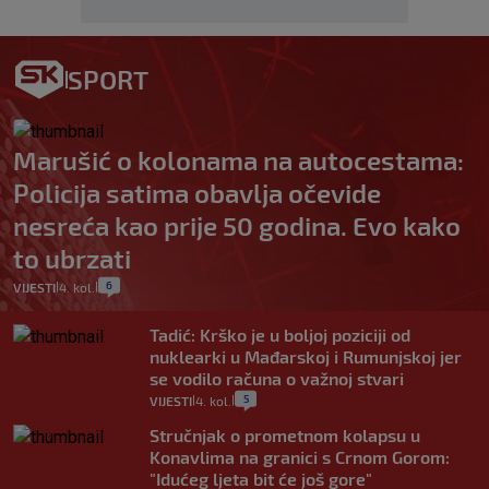
SPORT
Marušić o kolonama na autocestama:
Policija satima obavlja očevide
nesreća kao prije 50 godina. Evo kako
to ubrzati
6
VIJESTI
4. kol.
|
|
Tadić: Krško je u boljoj poziciji od
nuklearki u Mađarskoj i Rumunjskoj jer
se vodilo računa o važnoj stvari
5
VIJESTI
4. kol.
|
|
Stručnjak o prometnom kolapsu u
Konavlima na granici s Crnom Gorom:
"Idućeg ljeta bit će još gore"