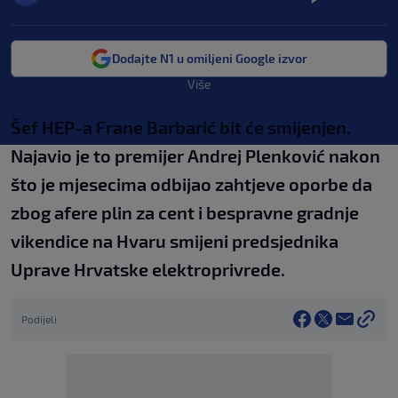
Dodajte N1 u omiljeni Google izvor
Više
Šef HEP-a Frane Barbarić bit će smijenjen.
Najavio je to premijer Andrej Plenković nakon
što je mjesecima odbijao zahtjeve oporbe da
zbog afere plin za cent i bespravne gradnje
vikendice na Hvaru smijeni predsjednika
Uprave Hrvatske elektroprivrede.
Podijeli