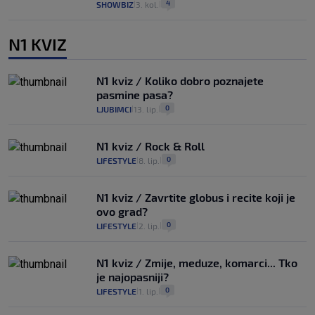
4
SHOWBIZ
3. kol.
|
|
N1 KVIZ
N1 kviz / Koliko dobro poznajete
pasmine pasa?
0
LJUBIMCI
13. lip.
|
|
N1 kviz / Rock & Roll
0
LIFESTYLE
8. lip.
|
|
N1 kviz / Zavrtite globus i recite koji je
ovo grad?
0
LIFESTYLE
2. lip.
|
|
N1 kviz / Zmije, meduze, komarci... Tko
je najopasniji?
0
LIFESTYLE
1. lip.
|
|