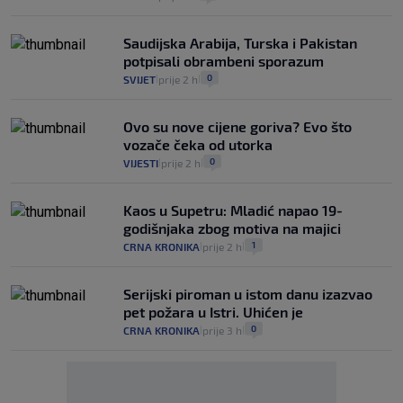
Saudijska Arabija, Turska i Pakistan
potpisali obrambeni sporazum
0
SVIJET
prije 2 h
|
|
Ovo su nove cijene goriva? Evo što
vozače čeka od utorka
0
VIJESTI
prije 2 h
|
|
Kaos u Supetru: Mladić napao 19-
godišnjaka zbog motiva na majici
1
CRNA KRONIKA
prije 2 h
|
|
Serijski piroman u istom danu izazvao
pet požara u Istri. Uhićen je
0
CRNA KRONIKA
prije 3 h
|
|