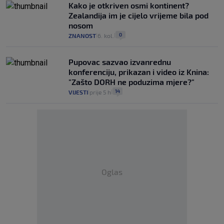
Kako je otkriven osmi kontinent?
Zealandija im je cijelo vrijeme bila pod
nosom
0
ZNANOST
6. kol.
|
|
Pupovac sazvao izvanrednu
konferenciju, prikazan i video iz Knina:
"Zašto DORH ne poduzima mjere?"
14
VIJESTI
prije 5 h
|
|
Oglas