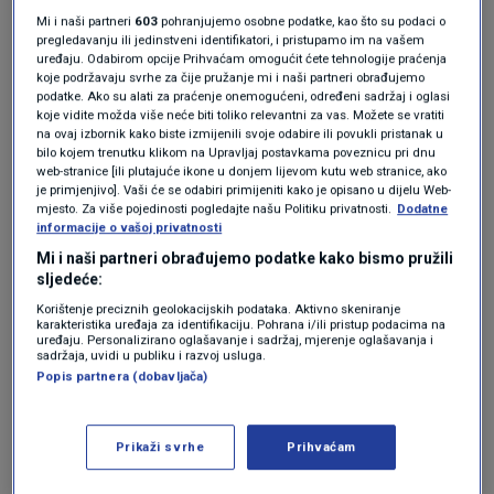
Mi i naši partneri
603
pohranjujemo osobne podatke, kao što su podaci o
ostavljao Barbarića na mjestu predsjednika
pregledavanju ili jedinstveni identifikatori, i pristupamo im na vašem
Uprave HEP-a gdje je ovaj imao pristup i
uređaju. Odabirom opcije Prihvaćam omogućit ćete tehnologije praćenja
koje podržavaju svrhe za čije pružanje mi i naši partneri obrađujemo
dokazima i dokumentaciji koja će biti ključna za
podatke. Ako su alati za praćenje onemogućeni, određeni sadržaj i oglasi
koje vidite možda više neće biti toliko relevantni za vas. Možete se vratiti
utvrđivanje kako je došlo do afere Plin za cent",
na ovaj izbornik kako biste izmijenili svoje odabire ili povukli pristanak u
bilo kojem trenutku klikom na Upravljaj postavkama poveznicu pri dnu
smatra
Sandra Benčić
iz Možemo.
web-stranice [ili plutajuće ikone u donjem lijevom kutu web stranice, ako
je primjenjivo]. Vaši će se odabiri primijeniti kako je opisano u dijelu Web-
mjesto. Za više pojedinosti pogledajte našu Politiku privatnosti.
Dodatne
informacije o vašoj privatnosti
Barbarićeve afere otkrio je Most. Na tome
Mi i naši partneri obrađujemo podatke kako bismo pružili
njegovi članovi ne misle stati.
sljedeće:
Korištenje preciznih geolokacijskih podataka. Aktivno skeniranje
karakteristika uređaja za identifikaciju. Pohrana i/ili pristup podacima na
"Ovo je samo početak gdje se nadamo da će
uređaju. Personalizirano oglašavanje i sadržaj, mjerenje oglašavanja i
sadržaja, uvidi u publiku i razvoj usluga.
ova smjena Barbarića dovesti do daljnjih
Popis partnera (dobavljača)
istraga, ne samo oko same vile koja ja bila
izgrađena s našim novcima gdje su bili
Prikaži svrhe
Prihvaćam
uključeni i lokalni ljudi nego i raskrinkavanje