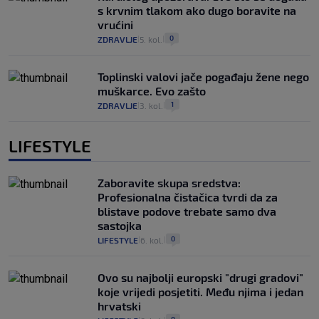
s krvnim tlakom ako dugo boravite na
vrućini
0
ZDRAVLJE
5. kol.
|
|
Toplinski valovi jače pogađaju žene nego
muškarce. Evo zašto
1
ZDRAVLJE
3. kol.
|
|
LIFESTYLE
Zaboravite skupa sredstva:
Profesionalna čistačica tvrdi da za
blistave podove trebate samo dva
sastojka
0
LIFESTYLE
6. kol.
|
|
Ovo su najbolji europski "drugi gradovi"
koje vrijedi posjetiti. Među njima i jedan
hrvatski