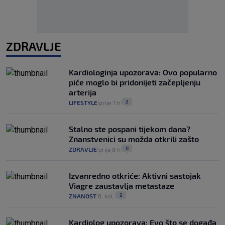
ZDRAVLJE
Kardiologinja upozorava: Ovo popularno
piće moglo bi pridonijeti začepljenju
arterija
2
LIFESTYLE
prije 7 h
|
|
Stalno ste pospani tijekom dana?
Znanstvenici su možda otkrili zašto
0
ZDRAVLJE
prije 8 h
|
|
Izvanredno otkriće: Aktivni sastojak
Viagre zaustavlja metastaze
2
ZNANOST
6. kol.
|
|
Kardiolog upozorava: Evo što se događa