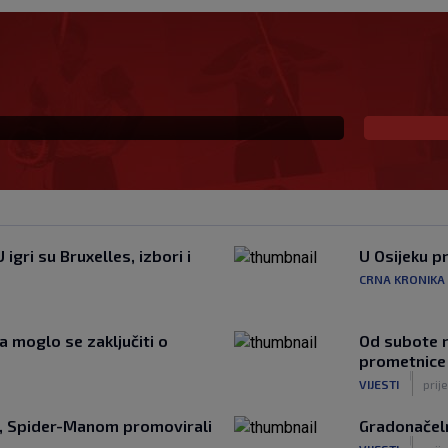
mačke druge lige, evo
u Bundesligu
igri su Bruxelles, izbori i
U Osijeku p
CRNA KRONIKA
 moglo se zaključiti o
Od subote r
prometnice
|
VIJESTI
prij
a, Spider-Manom promovirali
Gradonačeln
|