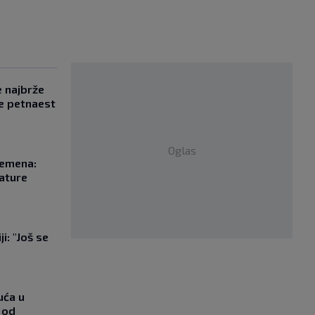
e najbrže
e petnaest
Oglas
remena:
rature
i: "Još se
"
uća u
 od