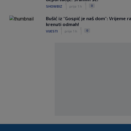
|
|
0
SHOWBIZ
prije 1 h
Bušić iz "Gospić je naš dom": Vrijeme r
krenuti odmah!
|
|
0
VIJESTI
prije 1 h