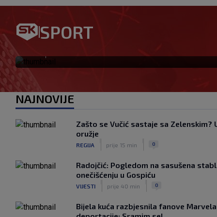
Samo na SK: Kreće ludilo nje
SPORT
tko su favoriti za povratak 
|
SK
prije 1 h
NAJNOVIJE
Zašto se Vučić sastaje sa Zelenskim? U 
oružje
|
|
0
REGIJA
prije 15 min
Radojčić: Pogledom na sasušena stabla
onečišćenju u Gospiću
|
|
0
VIJESTI
prije 40 min
Bijela kuća razbjesnila fanove Marvel
deportacije: Sramim se!