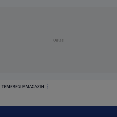
Oglas
1 TEME
REGIJA
MAGAZIN
N1 KOMENTAR
KOLUMNE