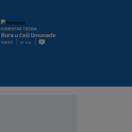
KOMENTAR TJEDNA
Bura u čaši limunade
|
|
0
VIJESTI
18. srp.