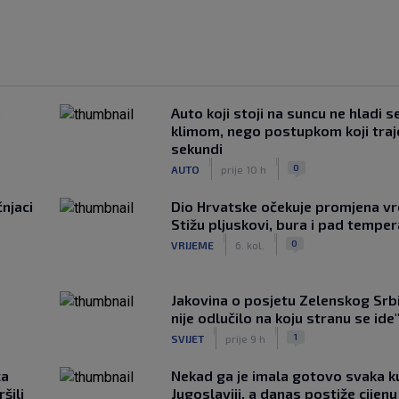
u
Auto koji stoji na suncu ne hladi s
klimom, nego postupkom koji traj
sekundi
|
|
0
AUTO
prije 10 h
čnjaci
Dio Hrvatske očekuje promjena v
Stižu pljuskovi, bura i pad tempe
|
|
0
VRIJEME
6. kol.
Jakovina o posjetu Zelenskog Srbij
nije odlučilo na koju stranu se ide
|
|
1
SVIJET
prije 9 h
ca
Nekad ga je imala gotovo svaka k
šili
Jugoslaviji, a danas postiže cijenu