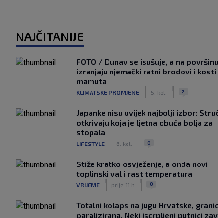
NAJČITANIJE
FOTO / Dunav se isušuje, a na površin
izranjaju njemački ratni brodovi i kosti
mamuta
|
|
2
KLIMATSKE PROMJENE
5. kol.
Japanke nisu uvijek najbolji izbor: Stru
otkrivaju koja je ljetna obuća bolja za
stopala
|
|
0
LIFESTYLE
6. kol.
Stiže kratko osvježenje, a onda novi
toplinski val i rast temperatura
|
|
0
VRIJEME
prije 11 h
Totalni kolaps na jugu Hrvatske, grani
paralizirana. Neki iscrpljeni putnici zavr