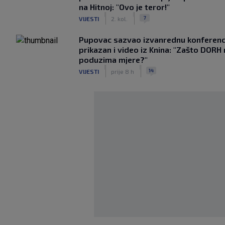
na Hitnoj: "Ovo je teror!"
|
|
7
VIJESTI
2. kol.
Pupovac sazvao izvanrednu konferenci
prikazan i video iz Knina: "Zašto DORH
poduzima mjere?"
|
|
14
VIJESTI
prije 8 h