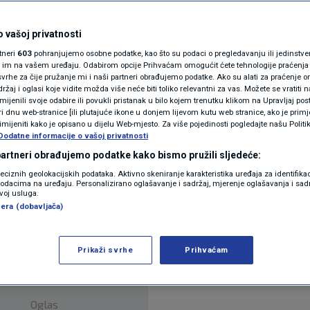
snu liniju
N1(DIS)INFO
KLIMATSKE PROMJENE
 vašoj privatnosti
ara
rtneri
603
pohranjujemo osobne podatke, kao što su podaci o pregledavanju ili jedinstveni 
FOTO
o im na vašem uređaju. Odabirom opcije Prihvaćam omogućit ćete tehnologije praćenja
vrhe za čije pružanje mi i naši partneri obrađujemo podatke. Ako su alati za praćenje
žaj i oglasi koje vidite možda više neće biti toliko relevantni za vas. Možete se vratiti n
VIDEO
zmijenili svoje odabire ili povukli pristanak u bilo kojem trenutku klikom na Upravljaj p
i dnu web-stranice [ili plutajuće ikone u donjem lijevom kutu web stranice, ako je primje
rimijeniti kako je opisano u dijelu Web-mjesto. Za više pojedinosti pogledajte našu Politi
Dodatne informacije o vašoj privatnosti
 partneri obrađujemo podatke kako bismo pružili sljedeće:
 u subotu da uvodi novu autobusnu liniju 117 Črnom
reciznih geolokacijskih podataka. Aktivno skeniranje karakteristika uređaja za identifika
p podacima na uređaju. Personalizirano oglašavanje i sadržaj, mjerenje oglašavanja i sadr
0. veljače.
Pročitaj više
zvoj usluga.
era (dobavljača)
Prikaži svrhe
Prihvaćam
Oglas