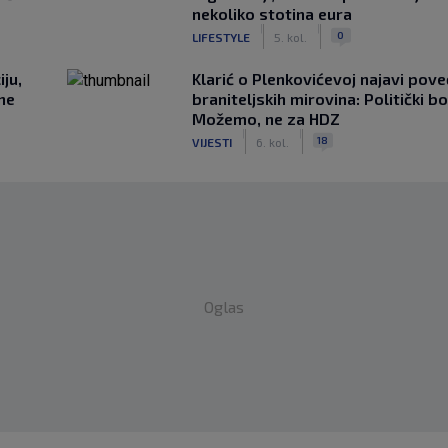
nekoliko stotina eura
|
|
0
LIFESTYLE
5. kol.
ju,
Klarić o Plenkovićevoj najavi pove
 ne
braniteljskih mirovina: Politički b
Možemo, ne za HDZ
|
|
18
VIJESTI
6. kol.
Oglas