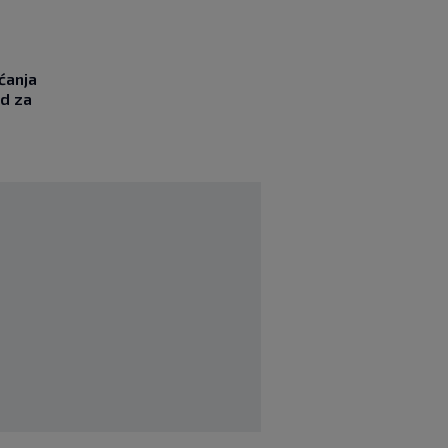
ćanja
od za