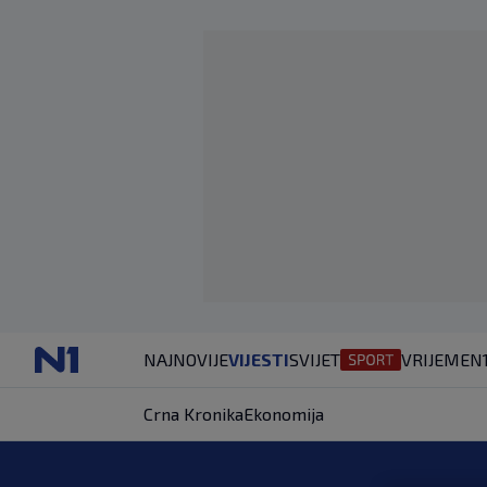
NAJNOVIJE
VIJESTI
SVIJET
VRIJEME
N
Crna Kronika
Ekonomija