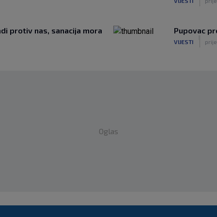
VIJESTI
prije
adi protiv nas, sanacija mora
Pupovac pr
|
VIJESTI
prije
Oglas