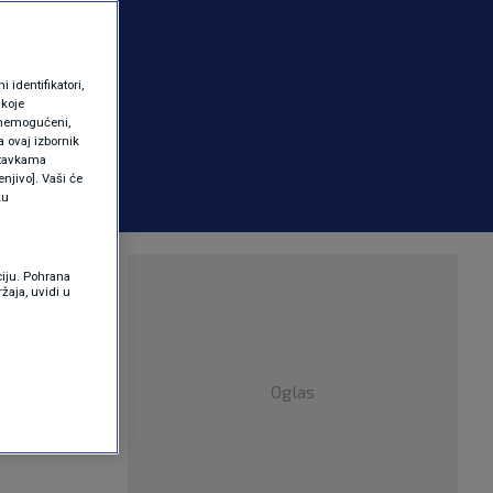
identifikatori,
 koje
 onemogućeni,
a ovaj izbornik
ostavkama
njivo]. Vaši će
ku
erec –
ciju. Pohrana
žaja, uvidi u
Oglas