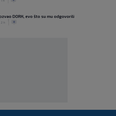
 1 h
|
SK
prije 4 h
HNS osudio napad na Pejina:
‘Pozivamo institucije da poduzmu
ozvao DORH, evo što su mu odgovorili
odgovarajuće mjere’
|
0
 2 h
|
SK
prije 6 h
Bivši nogometni sudac Tihomir Pejin
pretučen u Osijeku, policija istražuje
brutalni napad
|
SK
prije 7 h