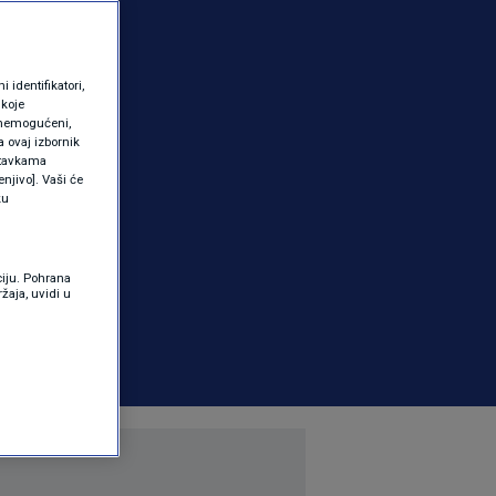
identifikatori,
 koje
 onemogućeni,
a ovaj izbornik
ostavkama
njivo]. Vaši će
ku
ciju. Pohrana
žaja, uvidi u