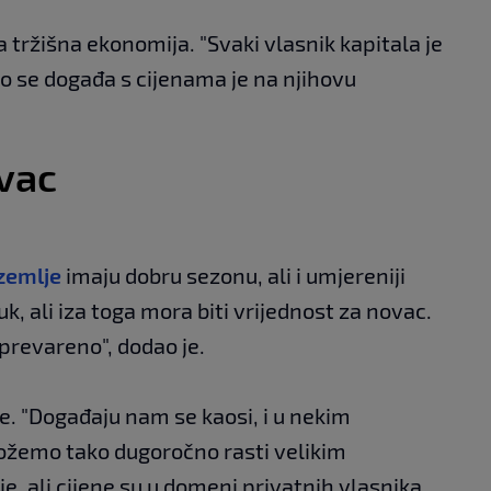
 tržišna ekonomija. "Svaki vlasnik kapitala je
to se događa s cijenama je na njihovu
ovac
zemlje
imaju dobru sezonu, ali i umjereniji
auk, ali iza toga mora biti vrijednost za novac.
prevareno", dodao je.
e. "Događaju nam se kaosi, i u nekim
možemo tako dugoročno rasti velikim
, ali cijene su u domeni privatnih vlasnika.