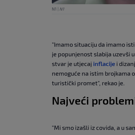
N1
|
N1
"Imamo situaciju da imamo isti
je popunjenost slabija uzevši 
stvar je utjecaj
inflacije
i dizan
nemoguće na istim brojkama ost
turistički promet", rekao je.
Najveći problem
"Mi smo izašli iz covida, a u 