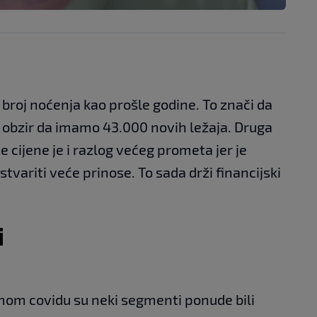
 broj noćenja kao prošle godine. To znači da
u obzir da imamo 43.000 novih ležaja. Druga
je cijene je i razlog većeg prometa jer je
variti veće prinose. To sada drži financijski
i
samom covidu su neki segmenti ponude bili