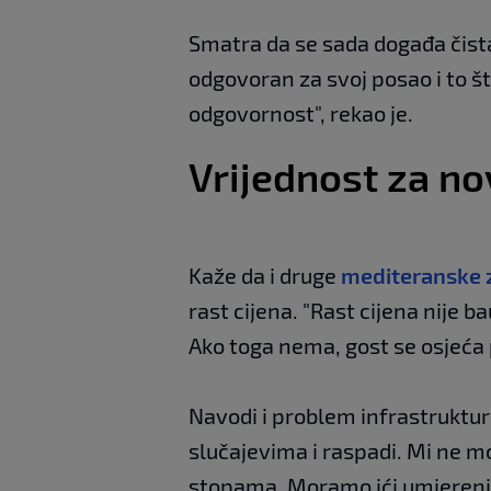
Smatra da se sada događa čista
odgovoran za svoj posao i to š
odgovornost", rekao je.
Vrijednost za n
Kaže da i druge
mediteranske 
rast cijena. "Rast cijena nije b
Ako toga nema, gost se osjeća 
Navodi i problem infrastruktur
slučajevima i raspadi. Mi ne 
stopama. Moramo ići umjerenije