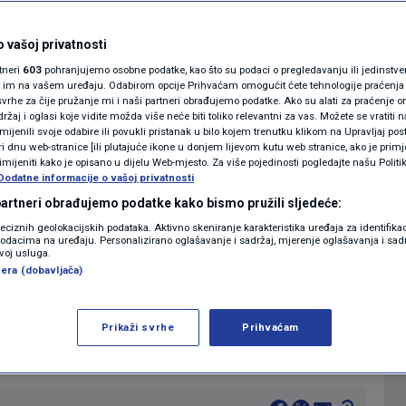
njem broju turista:
MAGAZIN
N1 KOMENTAR
 vašoj privatnosti
ravo da vrijeđamo
rtneri
603
pohranjujemo osobne podatke, kao što su podaci o pregledavanju ili jedinstveni 
KOLUMNE
o im na vašem uređaju. Odabirom opcije Prihvaćam omogućit ćete tehnologije praćenja
vrhe za čije pružanje mi i naši partneri obrađujemo podatke. Ako su alati za praćenje
žaj i oglasi koje vidite možda više neće biti toliko relevantni za vas. Možete se vratiti n
N1(DIS)INFO
zmijenili svoje odabire ili povukli pristanak u bilo kojem trenutku klikom na Upravljaj p
i dnu web-stranice [ili plutajuće ikone u donjem lijevom kutu web stranice, ako je primje
2
10:39
VIJESTI
komentara
|
|
KLIMATSKE PROMJENE
rimijeniti kako je opisano u dijelu Web-mjesto. Za više pojedinosti pogledajte našu Politi
Dodatne informacije o vašoj privatnosti
FOTO
 partneri obrađujemo podatke kako bismo pružili sljedeće:
Više
reciznih geolokacijskih podataka. Aktivno skeniranje karakteristika uređaja za identifika
p podacima na uređaju. Personalizirano oglašavanje i sadržaj, mjerenje oglašavanja i sadr
VIDEO
zvoj usluga.
era (dobavljača)
ih agencija pri HGK, Boris Žgomba,
 Sandre Križanec gdje je komentirao
Prikaži svrhe
Prihvaćam