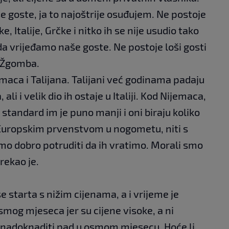
e goste, ja to najoštrije osuđujem. Ne postoje
ke, Italije, Grčke i nitko ih se nije usudio tako
da vrijeđamo naše goste. Ne postoje loši gosti
e Žgomba.
aca i Talijana. Talijani već godinama padaju
ali i velik dio ih ostaje u Italiji. Kod Nijemaca,
 standard im je puno manji i oni biraju koliko
 Europskim prvenstvom u nogometu, niti s
mo dobro potruditi da ih vratimo. Morali smo
rekao je.
e starta s nižim cijenama, a i vrijeme je
smog mjeseca jer su cijene visoke, a ni
 nadoknaditi pad u osmom mjesecu. Hoće li