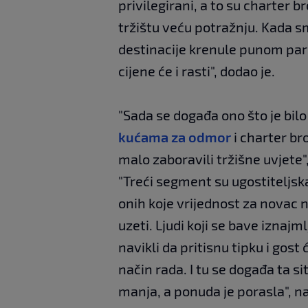
privilegirani, a to su charter b
tržištu veću potražnju. Kada smo
destinacije krenule punom paro
cijene će i rasti", dodao je.
"Sada se događa ono što je bilo
kućama za odmor
i charter br
malo zaboravili tržišne uvjete",
"Treći segment su ugostiteljska
onih koje vrijednost za novac n
uzeti. Ljudi koji se bave iznajml
navikli da pritisnu tipku i gost
način rada. I tu se događa ta s
manja, a ponuda je porasla", 