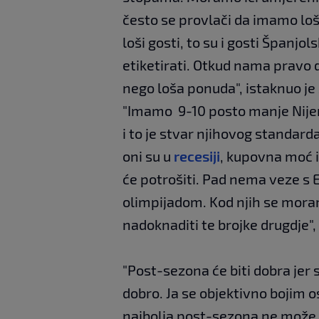
često se provlači da imamo loš
loši gosti, to su i gosti Španjols
etiketirati. Otkud nama pravo 
nego loša ponuda", istaknuo j
"Imamo 9-10 posto manje Nijem
i to je stvar njihovog standarda, 
oni su u
recesiji
, kupovna moć i
će potrošiti. Pad nema veze s
olimpijadom. Kod njih se mora
nadoknaditi te brojke drugdje", 
"Post-sezona će biti dobra jer s
dobro. Ja se objektivno bojim o
najbolja post-sezona ne može