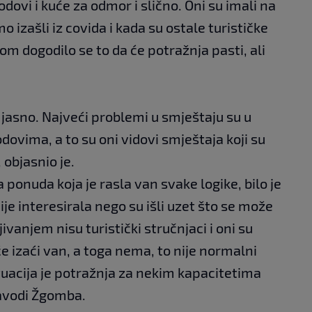
rodovi i kuće za odmor i slično. Oni su imali na
 izašli iz covida i kada su ostale turističke
m dogodilo se to da će potražnja pasti, ali
 jasno. Najveći problemi u smještaju su u
odovima, a to su oni vidovi smještaja koji su
 objasnio je.
 ponuda koja je rasla van svake logike, bilo je
ije interesirala nego su išli uzet što se može
jivanjem nisu turistički stručnjaci i oni su
 će izaći van, a toga nema, to nije normalni
ituacija je potražnja za nekim kapacitetima
navodi Žgomba.