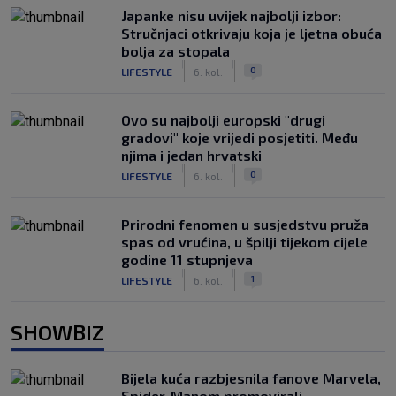
Japanke nisu uvijek najbolji izbor:
Stručnjaci otkrivaju koja je ljetna obuća
bolja za stopala
|
|
0
LIFESTYLE
6. kol.
Ovo su najbolji europski "drugi
gradovi" koje vrijedi posjetiti. Među
njima i jedan hrvatski
|
|
0
LIFESTYLE
6. kol.
Prirodni fenomen u susjedstvu pruža
spas od vrućina, u špilji tijekom cijele
godine 11 stupnjeva
|
|
1
LIFESTYLE
6. kol.
SHOWBIZ
Bijela kuća razbjesnila fanove Marvela,
Spider-Manom promovirali