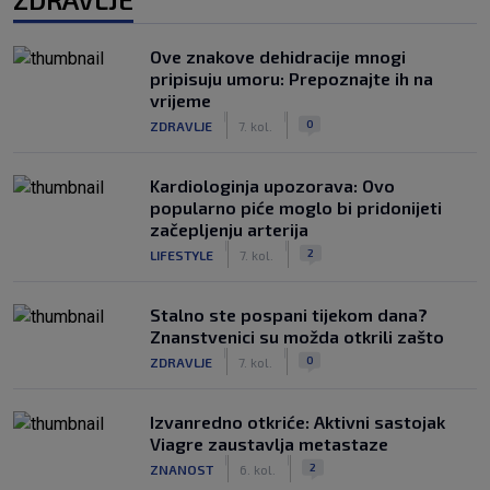
Ove znakove dehidracije mnogi
pripisuju umoru: Prepoznajte ih na
vrijeme
|
|
0
ZDRAVLJE
7. kol.
Kardiologinja upozorava: Ovo
popularno piće moglo bi pridonijeti
začepljenju arterija
|
|
2
LIFESTYLE
7. kol.
Stalno ste pospani tijekom dana?
Znanstvenici su možda otkrili zašto
|
|
0
ZDRAVLJE
7. kol.
Izvanredno otkriće: Aktivni sastojak
Viagre zaustavlja metastaze
|
|
2
ZNANOST
6. kol.