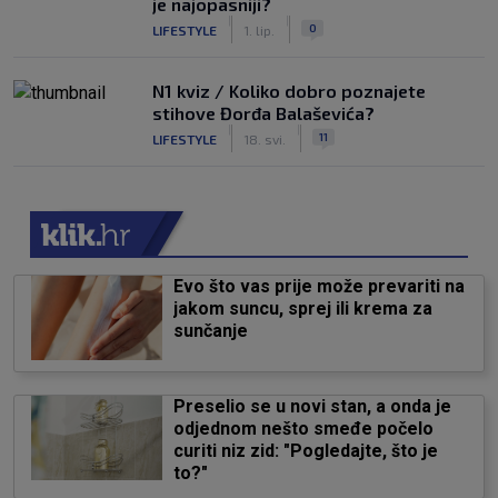
je najopasniji?
|
|
0
LIFESTYLE
1. lip.
N1 kviz / Koliko dobro poznajete
stihove Đorđa Balaševića?
|
|
11
LIFESTYLE
18. svi.
Evo što vas prije može prevariti na
jakom suncu, sprej ili krema za
sunčanje
Preselio se u novi stan, a onda je
odjednom nešto smeđe počelo
curiti niz zid: "Pogledajte, što je
to?"