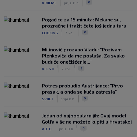
|
|
0
VRIJEME
prije 11 h
Pogačice za 15 minuta: Mekane su,
prozračne i tražit ćete još jednu turu
|
|
0
COOKING
7. kol.
Milinović prozvao Vladu: "Pozivam
Plenkovića da me posluša. Za svako
buduće onečišćenje..."
|
|
9
VIJESTI
7. kol.
Potres probudio Austrijance: "Prvo
prasak, a onda se kuća zatresla"
|
|
0
SVIJET
prije 6 h
Jedan od najpopularnijih: Ovaj model
Golfa više ne možete kupiti u Hrvatskoj
|
|
0
AUTO
prije 8 h