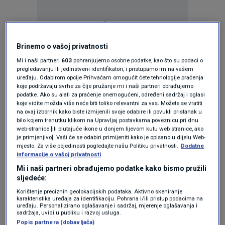
Oglas
Brinemo o vašoj privatnosti
Mi i naši partneri
603
pohranjujemo osobne podatke, kao što su podaci o
pregledavanju ili jedinstveni identifikatori, i pristupamo im na vašem
uređaju. Odabirom opcije Prihvaćam omogućit ćete tehnologije praćenja
koje podržavaju svrhe za čije pružanje mi i naši partneri obrađujemo
podatke. Ako su alati za praćenje onemogućeni, određeni sadržaj i oglasi
koje vidite možda više neće biti toliko relevantni za vas. Možete se vratiti
na ovaj izbornik kako biste izmijenili svoje odabire ili povukli pristanak u
bilo kojem trenutku klikom na Upravljaj postavkama poveznicu pri dnu
web-stranice [ili plutajuće ikone u donjem lijevom kutu web stranice, ako
je primjenjivo]. Vaši će se odabiri primijeniti kako je opisano u dijelu Web-
mjesto. Za više pojedinosti pogledajte našu Politiku privatnosti.
Dodatne
Oglas
informacije o vašoj privatnosti
Mi i naši partneri obrađujemo podatke kako bismo pružili
sljedeće:
Korištenje preciznih geolokacijskih podataka. Aktivno skeniranje
karakteristika uređaja za identifikaciju. Pohrana i/ili pristup podacima na
uređaju. Personalizirano oglašavanje i sadržaj, mjerenje oglašavanja i
sadržaja, uvidi u publiku i razvoj usluga.
Popis partnera (dobavljača)