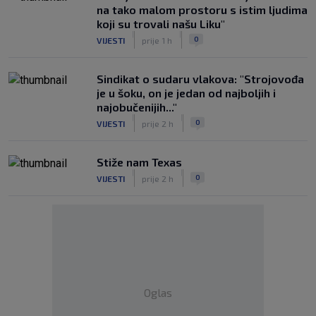
na tako malom prostoru s istim ljudima
koji su trovali našu Liku"
|
|
0
VIJESTI
prije 1 h
Sindikat o sudaru vlakova: "Strojovođa
je u šoku, on je jedan od najboljih i
najobučenijih..."
|
|
0
VIJESTI
prije 2 h
Stiže nam Texas
|
|
0
VIJESTI
prije 2 h
Oglas