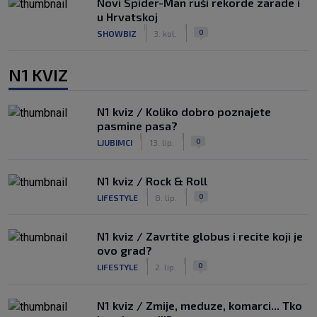
Novi Spider-Man ruši rekorde zarade i
u Hrvatskoj
|
|
0
SHOWBIZ
3. kol.
N1 KVIZ
N1 kviz / Koliko dobro poznajete
pasmine pasa?
|
|
0
LJUBIMCI
13. lip.
N1 kviz / Rock & Roll
|
|
0
LIFESTYLE
8. lip.
N1 kviz / Zavrtite globus i recite koji je
ovo grad?
|
|
0
LIFESTYLE
2. lip.
N1 kviz / Zmije, meduze, komarci... Tko