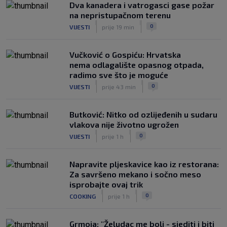
Dva kanadera i vatrogasci gase požar
na nepristupačnom terenu
|
|
0
VIJESTI
prije 19 min
Vučković o Gospiću: Hrvatska
nema odlagalište opasnog otpada,
radimo sve što je moguće
|
|
0
VIJESTI
prije 43 min
Butković: Nitko od ozlijeđenih u sudaru
vlakova nije životno ugrožen
|
|
0
VIJESTI
prije 1 h
Napravite pljeskavice kao iz restorana:
Za savršeno mekano i sočno meso
isprobajte ovaj trik
|
|
0
COOKING
prije 1 h
Grmoja: "Želudac me boli - sjediti i biti