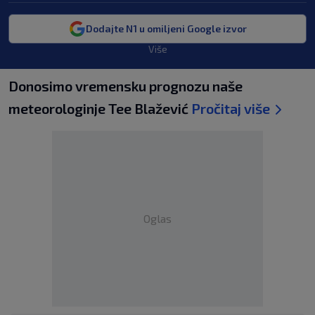
Dodajte N1 u omiljeni Google izvor
Više
Donosimo vremensku prognozu naše
meteorologinje Tee Blažević
Pročitaj više
Oglas