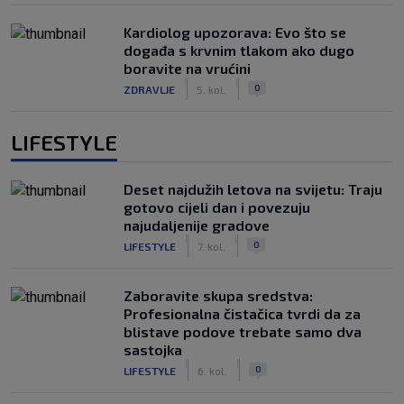
Kardiolog upozorava: Evo što se
događa s krvnim tlakom ako dugo
boravite na vrućini
|
|
0
ZDRAVLJE
5. kol.
LIFESTYLE
Deset najdužih letova na svijetu: Traju
gotovo cijeli dan i povezuju
najudaljenije gradove
|
|
0
LIFESTYLE
7. kol.
Zaboravite skupa sredstva:
Profesionalna čistačica tvrdi da za
blistave podove trebate samo dva
sastojka
|
|
0
LIFESTYLE
6. kol.