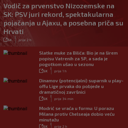
Vodič za prvenstvo Nizozemske na
SK: PSV juri rekord, spektakularna
pojačanja u Ajaxu, a posebna priča su
Hrvati
|
SK
prije 2 h
Slatke muke za Bilića: Bio je na širem
popisu Vatrenih za SP, a sada je
pogotkom ušao u sezonu
|
SK
prije 1 h
Dinamov (potencijalni) suparnik u play-
offu Lige prvaka do pobjede u
dramatičnoj završnici
|
SK
prije 34 min
Modrić se vraća u formu: U porazu
Milana protiv Chelseaja dobio veću
minutažu
|
SK
prije 2 h