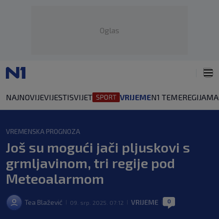
Oglas
NAJNOVIJE
VIJESTI
SVIJET
VRIJEME
N1 TEME
REGIJA
MA
VREMENSKA PROGNOZA
Još su mogući jači pljuskovi s
grmljavinom, tri regije pod
Meteoalarmom
0
Tea Blažević
VRIJEME
09. srp. 2025. 07:12
|
|
|