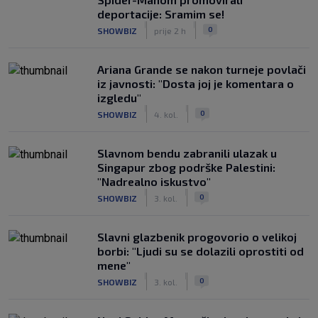
deportacije: Sramim se!
|
|
0
SHOWBIZ
prije 2 h
Ariana Grande se nakon turneje povlači
iz javnosti: "Dosta joj je komentara o
izgledu"
|
|
0
SHOWBIZ
4. kol.
Slavnom bendu zabranili ulazak u
Singapur zbog podrške Palestini:
"Nadrealno iskustvo"
|
|
0
SHOWBIZ
3. kol.
Slavni glazbenik progovorio o velikoj
borbi: "Ljudi su se dolazili oprostiti od
mene"
|
|
0
SHOWBIZ
3. kol.