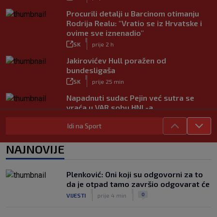
Procurili detalji u Barcinom otimanju
Rodrija Realu: "Vratio se iz Hrvatske i
ovime sve iznenadio"
|
SK
prije 2 h
Jakirovićev Hull poražen od
bundesligaša
|
SK
prije 25 min
Napadnuti sudac Pejin već sutra se
vraća u VAR sobu HNL-a
|
SK
prije 1 h
Idi na Sport
VIDEO / Martin dominantan u sprintu,
Marquez neprepoznatljiv!
NAJNOVIJE
|
SK
prije 54 min
VIDEO / Inter bez Sučića u sastavu
Plenković: Oni koji su odgovorni za to
poveo protiv Juventusa
da je otpad tamo završio odgovarat će
|
|
|
SK
prije 5 h
0
VIJESTI
prije 4 min