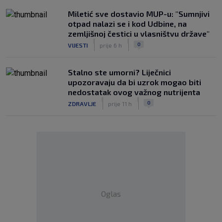
Miletić sve dostavio MUP-u: "Sumnjivi
otpad nalazi se i kod Udbine, na
zemljišnoj čestici u vlasništvu države"
|
|
0
VIJESTI
prije 6 h
Stalno ste umorni? Liječnici
upozoravaju da bi uzrok mogao biti
nedostatak ovog važnog nutrijenta
|
|
0
ZDRAVLJE
prije 11 h
Oglas