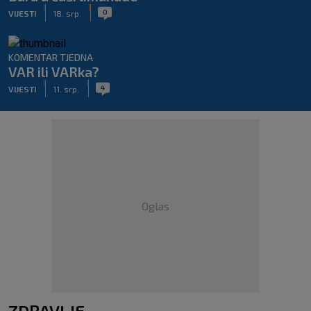
|
|
0
VIJESTI
18. srp.
KOMENTAR TJEDNA
VAR ili VARka?
|
|
4
VIJESTI
11. srp.
Oglas
ZDRAVLJE