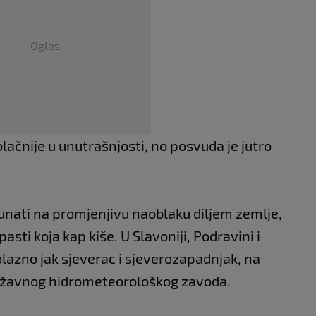
Oglas
lačnije u unutrašnjosti, no posvuda je jutro
unati na promjenjivu naoblaku diljem zemlje,
asti koja kap kiše. U Slavoniji, Podravini i
olazno jak sjeverac i sjeverozapadnjak, na
ržavnog hidrometeorološkog zavoda.