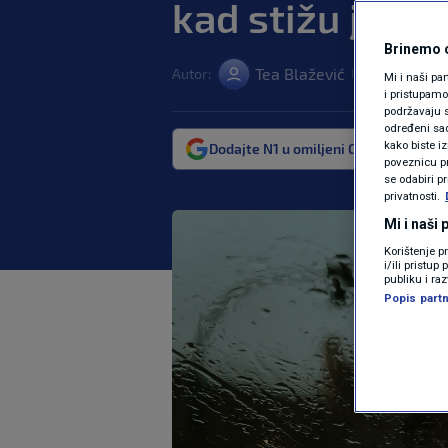
kad stižu južin
Brinemo o
Tea Blažević
Autor:
10. tra. 2025. 
|
Mi i naši pa
i pristupam
podržavaju s
određeni sadr
kako biste i
Dodajte N1 u omiljeni Google izvor
poveznicu pr
se odabiri p
privatnosti.
Mi i naši
Korištenje p
i/ili pristu
publiku i ra
Popis partn