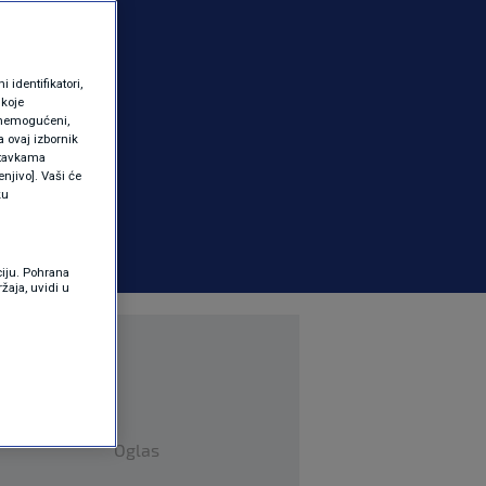
identifikatori,
 koje
 onemogućeni,
a ovaj izbornik
ostavkama
njivo]. Vaši će
ku
ciju. Pohrana
žaja, uvidi u
Oglas