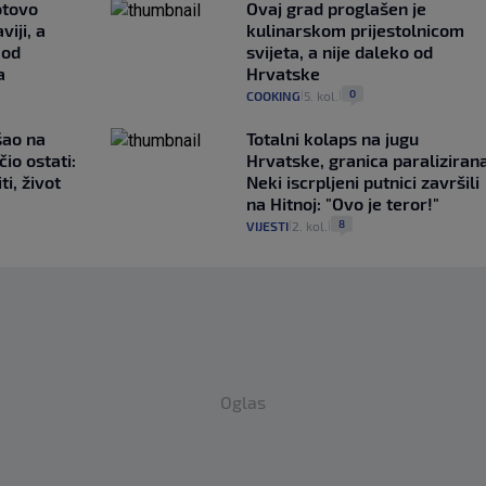
otovo
Ovaj grad proglašen je
iji, a
kulinarskom prijestolnicom
 od
svijeta, a nije daleko od
a
Hrvatske
0
COOKING
5. kol.
|
|
išao na
Totalni kolaps na jugu
čio ostati:
Hrvatske, granica paralizirana
ti, život
Neki iscrpljeni putnici završili
na Hitnoj: "Ovo je teror!"
8
VIJESTI
2. kol.
|
|
Oglas