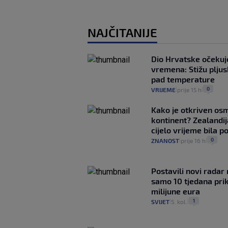
NAJČITANIJE
Dio Hrvatske očeku
vremena: Stižu pljusk
pad temperature
0
VRIJEME
prije 15 h
|
|
Kako je otkriven os
kontinent? Zealandij
cijelo vrijeme bila 
0
ZNANOST
prije 16 h
|
|
Postavili novi radar 
samo 10 tjedana pri
milijune eura
1
SVIJET
5. kol.
|
|