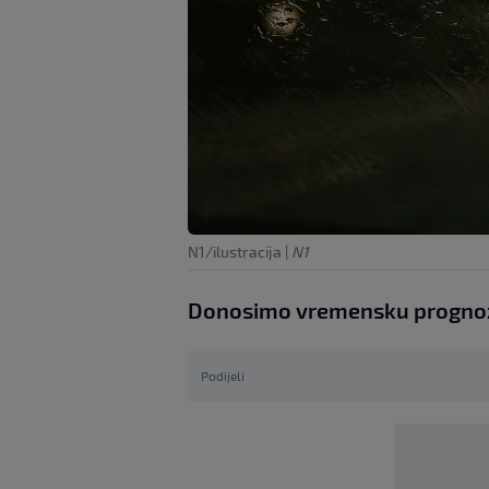
N1/ilustracija
|
N1
Donosimo vremensku prognozu
Podijeli