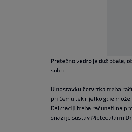
Pretežno vedro je duž obale, ob
suho.
U nastavku četvrtka
treba rač
pri čemu tek rijetko gdje može p
Dalmaciji treba računati na pr
snazi je sustav Meteoalarm D