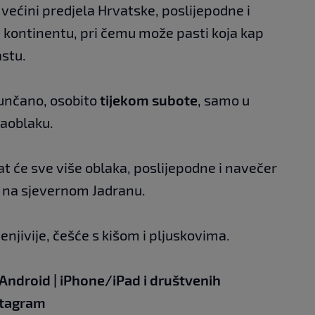
većini predjela Hrvatske, poslijepodne i
 kontinentu, pri čemu može pasti koja kap
astu.
unčano, osobito
tijekom subote
, samo u
naoblaku.
at će sve više oblaka, poslijepodne i navečer
 i na sjevernom Jadranu.
njivije, češće s kišom i pljuskovima.
Android
|
iPhone/iPad
i društvenih
stagram