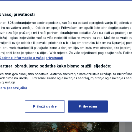
a, naoblačenje i kiša
MAGAZIN
N1 KOMENTAR
 vašoj privatnosti
0
07:11
VRIJEME
komentara
|
|
rtneri
603
pohranjujemo osobne podatke, kao što su podaci o pregledavanju ili jedinstveni 
KOLUMNE
o im na vašem uređaju. Odabirom opcije Prihvaćam omogućit ćete tehnologije praćenja
vrhe za čije pružanje mi i naši partneri obrađujemo podatke. Ako su alati za praćenje
žaj i oglasi koje vidite možda više neće biti toliko relevantni za vas. Možete se vratiti n
N1(DIS)INFO
zmijenili svoje odabire ili povukli pristanak u bilo kojem trenutku klikom na Upravljaj p
Više
i dnu web-stranice [ili plutajuće ikone u donjem lijevom kutu web stranice, ako je primje
KLIMATSKE PROMJENE
rimijeniti kako je opisano u dijelu Web-mjesto. Za više pojedinosti pogledajte našu Politi
Dodatne informacije o vašoj privatnosti
FOTO
 partneri obrađujemo podatke kako bismo pružili sljedeće:
reciznih geolokacijskih podataka. Aktivno skeniranje karakteristika uređaja za identifika
p podacima na uređaju. Personalizirano oglašavanje i sadržaj, mjerenje oglašavanja i sadr
VIDEO
zvoj usluga.
era (dobavljača)
Prikaži svrhe
Prihvaćam