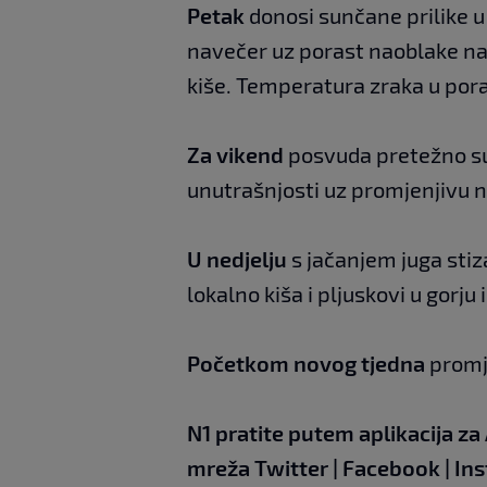
Petak
donosi sunčane prilike u 
navečer uz porast naoblake na
kiše. Temperatura zraka u por
Za vikend
posvuda pretežno s
unutrašnjosti uz promjenjivu 
U nedjelju
s jačanjem juga stiz
lokalno kiša i pljuskovi u gorju
Početkom novog tjedna
promje
N1 pratite putem aplikacija za
mreža
Twitter
|
Facebook
|
In