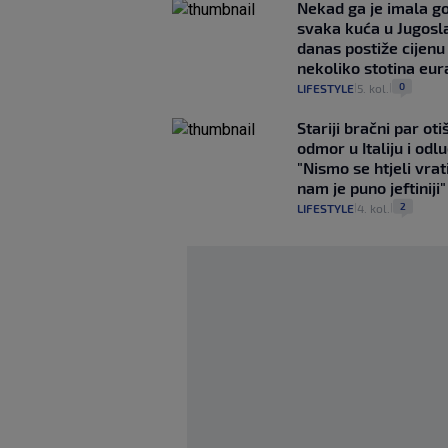
Nekad ga je imala g
svaka kuća u Jugoslav
danas postiže cijenu
nekoliko stotina eur
0
LIFESTYLE
5. kol.
|
|
Stariji bračni par ot
odmor u Italiju i odlu
"Nismo se htjeli vrati
nam je puno jeftiniji"
2
LIFESTYLE
4. kol.
|
|