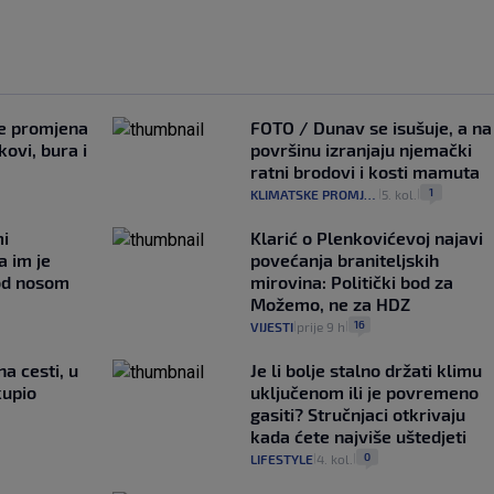
je promjena
FOTO / Dunav se isušuje, a na
ovi, bura i
površinu izranjaju njemački
ratni brodovi i kosti mamuta
1
KLIMATSKE PROMJENE
5. kol.
|
|
mi
Klarić o Plenkovićevoj najavi
a im je
povećanja braniteljskih
pod nosom
mirovina: Politički bod za
Možemo, ne za HDZ
16
VIJESTI
prije 9 h
|
|
na cesti, u
Je li bolje stalno držati klimu
kupio
uključenom ili je povremeno
gasiti? Stručnjaci otkrivaju
kada ćete najviše uštedjeti
0
LIFESTYLE
4. kol.
|
|