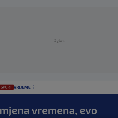
Oglas
VRIJEME
N1 TEME
mjena vremena, evo
REGIJA