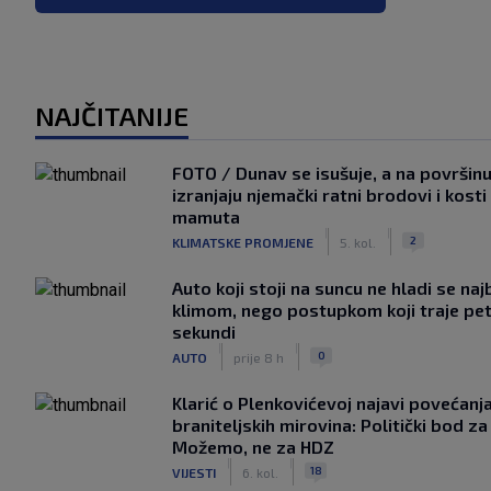
NAJČITANIJE
FOTO / Dunav se isušuje, a na površin
izranjaju njemački ratni brodovi i kosti
mamuta
|
|
2
KLIMATSKE PROMJENE
5. kol.
Auto koji stoji na suncu ne hladi se naj
klimom, nego postupkom koji traje pe
sekundi
|
|
0
AUTO
prije 8 h
Klarić o Plenkovićevoj najavi povećanj
braniteljskih mirovina: Politički bod za
Možemo, ne za HDZ
|
|
18
VIJESTI
6. kol.