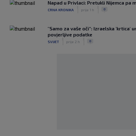
Napad u Privlaci: Pretukli Nijemca pa m
|
|
0
CRNA KRONIKA
prije 1 h
"Samo za vaše oči“: Izraelska 'krtica' 
povjerljive podatke
|
|
0
SVIJET
prije 2 h