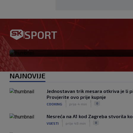
Kreće 2. Bundesliga! Brekalo 
SPORT
formi sam, sve ćemo iznenad
|
SK
prije 2 h
NAJNOVIJE
Jednostavan trik mesara otkriva je li p
Provjerite ovo prije kupnje
|
|
0
COOKING
prije 4 min
Nesreća na A1 kod Zagreba stvorila k
|
|
0
VIJESTI
prije 48 min