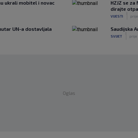
u ukrali mobitel i novac
HZJZ se za 
dirajte otpa
|
VIJESTI
prije
unutar UN-a dostavljala
Saudijska A
|
SVIJET
prije
Oglas