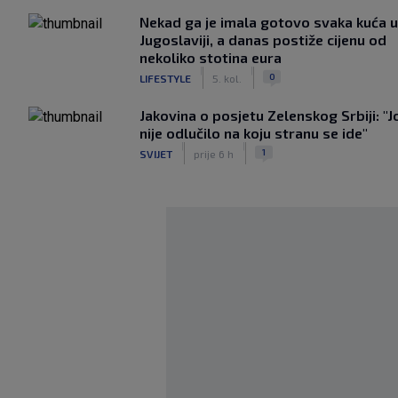
Nekad ga je imala gotovo svaka kuća u
Jugoslaviji, a danas postiže cijenu od
nekoliko stotina eura
|
|
0
LIFESTYLE
5. kol.
Jakovina o posjetu Zelenskog Srbiji: "J
nije odlučilo na koju stranu se ide"
|
|
1
SVIJET
prije 6 h