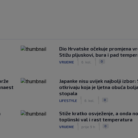
u
Dio Hrvatske očekuje promjena v
Stižu pljuskovi, bura i pad tempe
|
|
0
VRIJEME
6. kol.
brže
Japanke nisu uvijek najbolji izbor:
tnaest
otkrivaju koja je ljetna obuća bolj
stopala
|
|
0
LIFESTYLE
6. kol.
a
Stiže kratko osvježenje, a onda no
toplinski val i rast temperatura
|
|
0
VRIJEME
prije 9 h