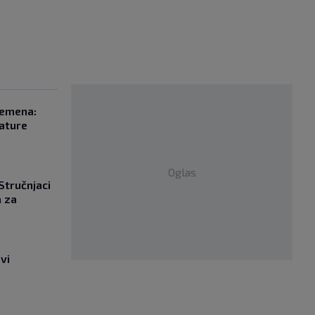
remena:
rature
Oglas
 Stručnjaci
a za
vi