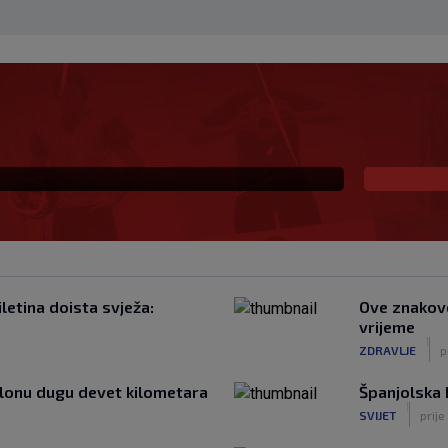
za SK najavljuje: ‘U top
iti’
iletina doista svježa:
Ove znakove
vrijeme
|
ZDRAVLJE
p
olonu dugu devet kilometara
Španjolska I
|
SVIJET
prije