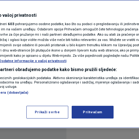
N1(DIS)INFO
KLIMATSKE PROMJENE
 vašoj privatnosti
komentara
rtneri
603
pohranjujemo osobne podatke, kao što su podaci o pregledavanju ili jedinstveni 
FOTO
o im na vašem uređaju. Odabirom opcije Prihvaćam omogućit ćete tehnologije praćenja
vrhe za čije pružanje mi i naši partneri obrađujemo podatke. Ako su alati za praćenje
žaj i oglasi koje vidite možda više neće biti toliko relevantni za vas. Možete se vratiti n
VIDEO
zmijenili svoje odabire ili povukli pristanak u bilo kojem trenutku klikom na Upravljaj p
i dnu web-stranice [ili plutajuće ikone u donjem lijevom kutu web stranice, ako je primje
rimijeniti kako je opisano u dijelu Web-mjesto. Za više pojedinosti pogledajte našu Politi
Dodatne informacije o vašoj privatnosti
 partneri obrađujemo podatke kako bismo pružili sljedeće:
 stabilne, kako se sa sjeverozapada Europe prema 
reciznih geolokacijskih podataka. Aktivno skeniranje karakteristika uređaja za identifika
p podacima na uređaju. Personalizirano oglašavanje i sadržaj, mjerenje oglašavanja i sadr
ku subote sunca će biti u izobilju diljem Hrvatske.
zvoj usluga.
era (dobavljača)
tno.
Pročitaj više
Prikaži svrhe
Prihvaćam