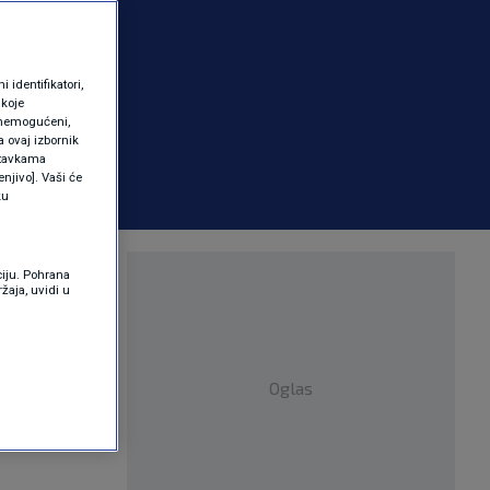
identifikatori,
 koje
 onemogućeni,
a ovaj izbornik
ostavkama
njivo]. Vaši će
ku
našim
ciju. Pohrana
žaja, uvidi u
Oglas