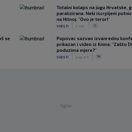
Totalni kolaps na jugu Hrvatske, g
paralizirana. Neki iscrpljeni putnici
na Hitnoj: "Ovo je teror!"
|
|
7
VIJESTI
2. kol.
oš se
Pupovac sazvao izvanrednu konfe
prikazan i video iz Knina: "Zašto 
poduzima mjere?"
|
|
14
VIJESTI
prije 6 h
Oglas