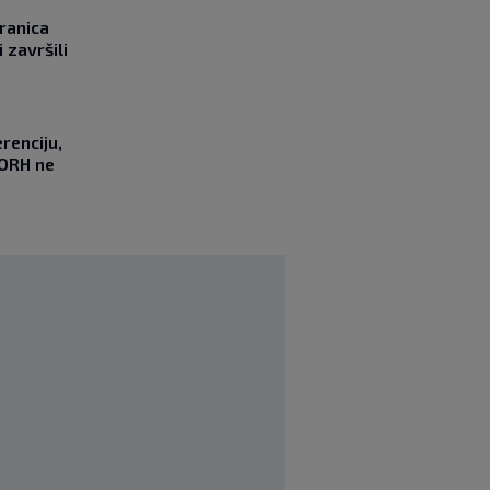
ranica
 završili
renciju,
DORH ne