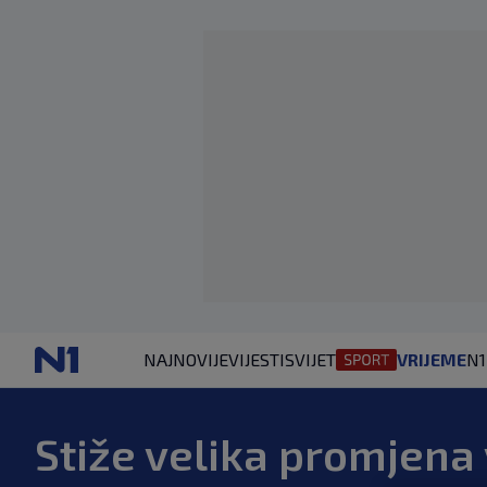
NAJNOVIJE
VIJESTI
SVIJET
VRIJEME
N1
Stiže velika promjena