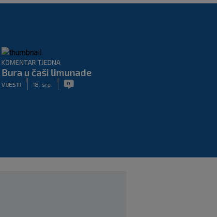
KOMENTAR TJEDNA
Bura u čaši limunade
|
|
0
VIJESTI
18. srp.