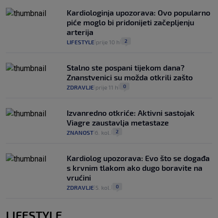
Kardiologinja upozorava: Ovo popularno
piće moglo bi pridonijeti začepljenju
arterija
2
LIFESTYLE
prije 10 h
|
|
Stalno ste pospani tijekom dana?
Znanstvenici su možda otkrili zašto
0
ZDRAVLJE
prije 11 h
|
|
Izvanredno otkriće: Aktivni sastojak
Viagre zaustavlja metastaze
2
ZNANOST
6. kol.
|
|
Kardiolog upozorava: Evo što se događa
s krvnim tlakom ako dugo boravite na
vrućini
0
ZDRAVLJE
5. kol.
|
|
LIFESTYLE