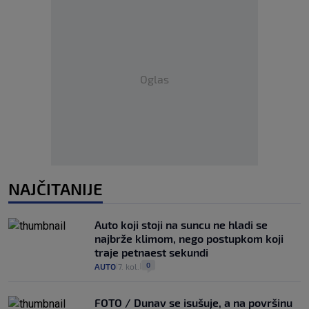
Oglas
NAJČITANIJE
Auto koji stoji na suncu ne hladi se
najbrže klimom, nego postupkom koji
traje petnaest sekundi
0
AUTO
7. kol.
|
|
FOTO / Dunav se isušuje, a na površinu