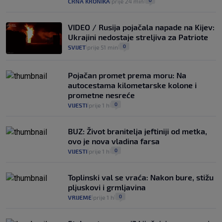
0
CRNA KRONIKA
prije 24 min
|
|
VIDEO / Rusija pojačala napade na Kijev:
Ukrajini nedostaje streljiva za Patriote
0
SVIJET
prije 51 min
|
|
Pojačan promet prema moru: Na
autocestama kilometarske kolone i
prometne nesreće
0
VIJESTI
prije 1 h
|
|
BUZ: Život branitelja jeftiniji od metka,
ovo je nova vladina farsa
0
VIJESTI
prije 1 h
|
|
Toplinski val se vraća: Nakon bure, stižu
pljuskovi i grmljavina
0
VRIJEME
prije 1 h
|
|