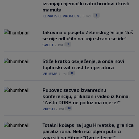
izranjaju njemački ratni brodovi i kosti
mamuta
2
KLIMATSKE PROMJENE
5. kol.
|
|
Jakovina o posjetu Zelenskog Srbiji: "Još
se nije odlučilo na koju stranu se ide"
3
SVIJET
7. kol.
|
|
Stiže kratko osvježenje, a onda novi
toplinski val i rast temperatura
0
VRIJEME
7. kol.
|
|
Pupovac sazvao izvanrednu
konferenciju, prikazan i video iz Knina:
"Zašto DORH ne poduzima mjere?"
19
VIJESTI
7. kol.
|
|
Totalni kolaps na jugu Hrvatske, granica
paralizirana. Neki iscrpljeni putnici
završili na Hitnoj: "Ovo je teror!"