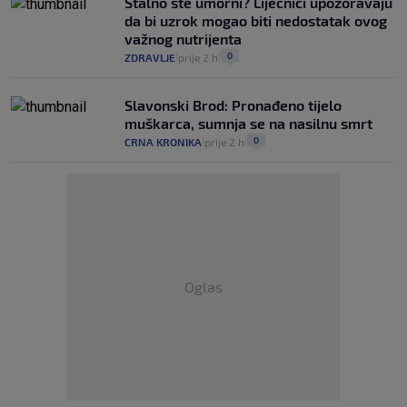
Stalno ste umorni? Liječnici upozoravaju
da bi uzrok mogao biti nedostatak ovog
važnog nutrijenta
0
ZDRAVLJE
prije 2 h
|
|
Slavonski Brod: Pronađeno tijelo
muškarca, sumnja se na nasilnu smrt
0
CRNA KRONIKA
prije 2 h
|
|
Oglas