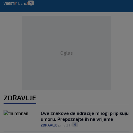
4
VIJESTI
11. srp.
|
|
Oglas
ZDRAVLJE
Ove znakove dehidracije mnogi pripisuju
umoru: Prepoznajte ih na vrijeme
0
ZDRAVLJE
prije 2 h
|
|