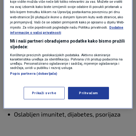
koje vidite možda više neće biti toliko relevantni za vas. Možete se vratiti
na ovaj izbornik kako biste izmijenili svoje odabire ili povukli pristanak u
bilo kojem trenutku klikom na Upravljaj postavkama poveznicu pri dnu
Rizične situacije
:
web-stranice [ili plutajuće ikone u donjem lijevom kutu web stranice, ako
je primjenjivo]. Vaši će se odabiri primijeniti kako je opisano u dijelu Web-
mjesto. Za više pojedinosti pogledajte našu Politiku privatnosti.
Dodatne
informacije o vašoj privatnosti
Hodanje bosih nogu u bazenima i
Mi i naši partneri obrađujemo podatke kako bismo pružili
sljedeće:
svlačionicama
Korištenje preciznih geolokacijskih podataka. Aktivno skeniranje
karakteristika uređaja za identifikaciju. Pohrana i/ili pristup podacima na
uređaju. Personalizirano oglašavanje i sadržaj, mjerenje oglašavanja i
sadržaja, uvidi u publiku i razvoj usluga.
Loša higijena
Popis partnera (dobavljača)
Nošenje zatvorene i znojne obuće
Prikaži svrhe
Prihvaćam
Oslabljen imunitet, dijabetes, psorijaza