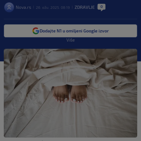
0
Nova.rs
ZDRAVLJE
26. ožu. 2025. 08:19
|
|
|
Dodajte N1 u omiljeni Google izvor
Više