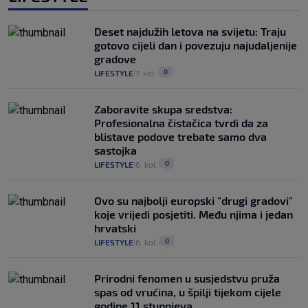
Deset najdužih letova na svijetu: Traju
gotovo cijeli dan i povezuju najudaljenije
gradove
0
LIFESTYLE
7. kol.
|
|
Zaboravite skupa sredstva:
Profesionalna čistačica tvrdi da za
blistave podove trebate samo dva
sastojka
0
LIFESTYLE
6. kol.
|
|
Ovo su najbolji europski "drugi gradovi"
koje vrijedi posjetiti. Među njima i jedan
hrvatski
0
LIFESTYLE
6. kol.
|
|
Prirodni fenomen u susjedstvu pruža
spas od vrućina, u špilji tijekom cijele
godine 11 stupnjeva