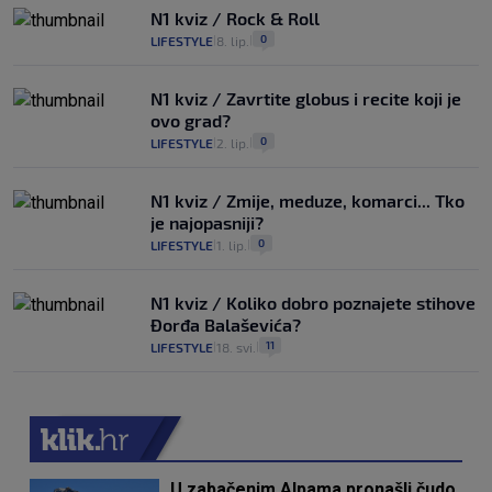
N1 kviz / Rock & Roll
0
LIFESTYLE
8. lip.
|
|
N1 kviz / Zavrtite globus i recite koji je
ovo grad?
0
LIFESTYLE
2. lip.
|
|
N1 kviz / Zmije, meduze, komarci... Tko
je najopasniji?
0
LIFESTYLE
1. lip.
|
|
N1 kviz / Koliko dobro poznajete stihove
Đorđa Balaševića?
11
LIFESTYLE
18. svi.
|
|
U zabačenim Alpama pronašli čudo