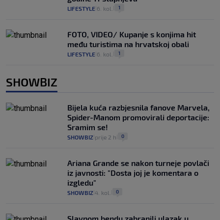
1
LIFESTYLE
6. kol.
|
|
FOTO, VIDEO/ Kupanje s konjima hit
među turistima na hrvatskoj obali
1
LIFESTYLE
6. kol.
|
|
SHOWBIZ
Bijela kuća razbjesnila fanove Marvela,
Spider-Manom promovirali deportacije:
Sramim se!
0
SHOWBIZ
prije 2 h
|
|
Ariana Grande se nakon turneje povlači
iz javnosti: "Dosta joj je komentara o
izgledu"
0
SHOWBIZ
4. kol.
|
|
Slavnom bendu zabranili ulazak u