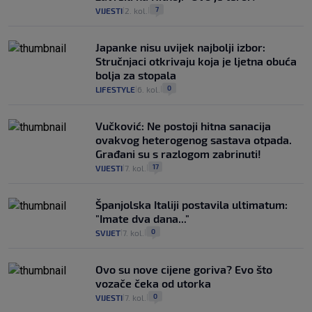
7
VIJESTI
2. kol.
|
|
Japanke nisu uvijek najbolji izbor:
Stručnjaci otkrivaju koja je ljetna obuća
bolja za stopala
0
LIFESTYLE
6. kol.
|
|
Vučković: Ne postoji hitna sanacija
ovakvog heterogenog sastava otpada.
Građani su s razlogom zabrinuti!
17
VIJESTI
7. kol.
|
|
Španjolska Italiji postavila ultimatum:
"Imate dva dana..."
0
SVIJET
7. kol.
|
|
Ovo su nove cijene goriva? Evo što
vozače čeka od utorka
0
VIJESTI
7. kol.
|
|