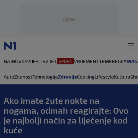
Oglas
NAJNOVIJE
VIJESTI
SVIJET
VRIJEME
N1 TEME
REGIJA
MAG
Auto
Znanost
Tehnologija
Zdravlje
Cooking
Lifestyle
Kultura
Sh
Ako imate žute nokte na
nogama, odmah reagirajte: Ovo
je najbolji način za liječenje kod
kuće