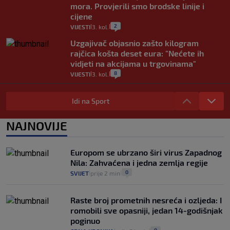
mora. Provjerili smo brodske linije i
cijene
2
VIJESTI
3. kol.
|
|
Uzgajivač objasnio zašto kilogram
rajčica košta deset eura: "Nećete ih
vidjeti na akcijama u trgovinama"
8
VIJESTI
3. kol.
|
|
Selidba je jedno od stresnijih iskustava.
Evo aktualnih cijena i nekoliko savjeta
Idi na Sport
da prođe što lakše i jeftinije
0
VIJESTI
2. kol.
NAJNOVIJE
|
|
Izračunali smo koliko košta putovanje
automobilom na Hvar iz Zagreba, a
Europom se ubrzano širi virus Zapadnog
koliko iz Osijeka
Nila: Zahvaćena i jedna zemlja regije
14
VIJESTI
2. kol.
|
|
0
SVIJET
prije 2 min
|
|
Raste broj prometnih nesreća i ozljeda: I
romobili sve opasniji, jedan 14-godišnjak
poginuo