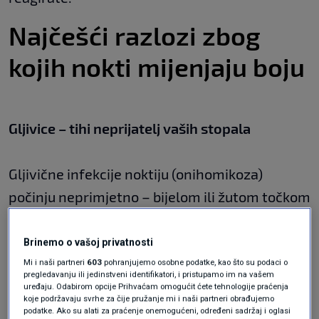
Najčešći razlozi zbog
kojih nokti mijenjaju boju
Gljivice – tihi neprijatelj vaših stopala
Gljivične infekcije noktiju (onihomikoza)
počinju neprimjetno – bijelom ili žutom točkom
ispod vrha nokta. S vremenom, infekcija
zahvaća cijelu ploču, uzrokujući zadebljanje,
Brinemo o vašoj privatnosti
krhkost i neugodan miris. Najčešće se javlja na
Mi i naši partneri
603
pohranjujemo osobne podatke, kao što su podaci o
pregledavanju ili jedinstveni identifikatori, i pristupamo im na vašem
palcu, ali se lako širi i na druge prste, piše
uređaju. Odabirom opcije Prihvaćam omogućit ćete tehnologije praćenja
koje podržavaju svrhe za čije pružanje mi i naši partneri obrađujemo
Nova.rs
.
podatke. Ako su alati za praćenje onemogućeni, određeni sadržaj i oglasi