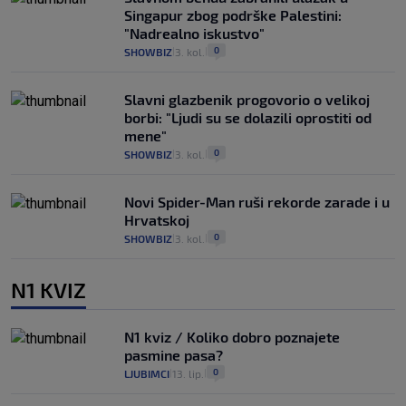
Singapur zbog podrške Palestini:
"Nadrealno iskustvo"
0
SHOWBIZ
3. kol.
|
|
Slavni glazbenik progovorio o velikoj
borbi: "Ljudi su se dolazili oprostiti od
mene"
0
SHOWBIZ
3. kol.
|
|
Novi Spider-Man ruši rekorde zarade i u
Hrvatskoj
0
SHOWBIZ
3. kol.
|
|
N1 KVIZ
N1 kviz / Koliko dobro poznajete
pasmine pasa?
0
LJUBIMCI
13. lip.
|
|