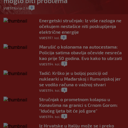
moglo biti problema
0
VIJESTI
prije 2 h
|
|
Energetski stručnjak: Iz više razloga ne
očekujem nestašice niti poskupljenja
električne energije
0
VIJESTI
7. kol.
|
|
Marušić o kolonama na autocestama:
Policija satima obavlja očevide nesreća
kao prije 50 godina. Evo kako to ubrzati
7
VIJESTI
4. kol.
|
|
Tadić: Krško je u boljoj poziciji od
nuklearki u Mađarskoj i Rumunjskoj jer
se vodilo računa o važnoj stvari
5
VIJESTI
4. kol.
|
|
Stručnjak o prometnom kolapsu u
Konavlima na granici s Crnom Gorom:
"Idućeg ljeta bit će još gore"
3
VIJESTI
4. kol.
|
|
Iz Hrvatske u Italiju može se i preko